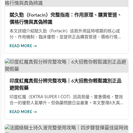
賦久勁（Fortacin）完整指南：作用原理、購買管道、
價格行情與真偽辨識
本文詳細介紹賦久勁（Fortacin）這款外用延時噴霧的核心成
分、作用機制、臨床優勢，並提供正品購買管道、價格行情比
較及真偽辨識技巧，幫助您安心選購、安心使用。
READ MORE →
印度紅魔真假分辨完整攻略｜6大招教你輕鬆識別正品
避開假藥
印度紅魔（EXTRA SUPER I COT）因高劑量、實惠價格、雙效
合一的優勢人氣攀升，但偽藥問題日益嚴重。本文整理6大真
假分辨要點，從外包裝、防偽標籤、藥錠特徵、購買管道到價
READ MORE →
格分析，協助消費者輕鬆識別正品，保障用藥安全與效果。