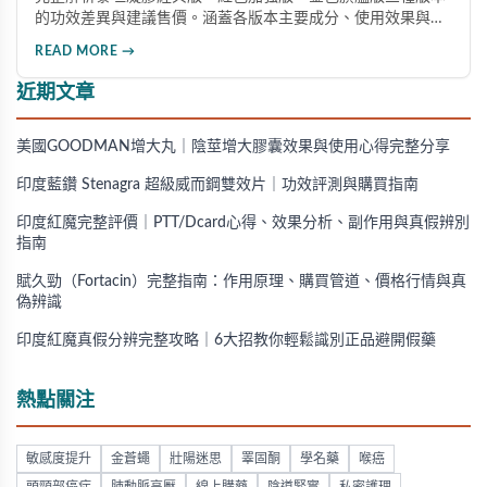
的功效差異與建議售價。涵蓋各版本主要成分、使用效果與適
用對象，幫助你選擇最適合的產品，並了解正規購買管道與售
READ MORE →
後保障。
近期文章
美國GOODMAN增大丸｜陰莖增大膠囊效果與使用心得完整分享
印度藍鑽 Stenagra 超級威而鋼雙效片｜功效評測與購買指南
印度紅魔完整評價｜PTT/Dcard心得、效果分析、副作用與真假辨別
指南
賦久勁（Fortacin）完整指南：作用原理、購買管道、價格行情與真
偽辨識
印度紅魔真假分辨完整攻略｜6大招教你輕鬆識別正品避開假藥
熱點關注
敏感度提升
金蒼蠅
壯陽迷思
睪固酮
學名藥
喉癌