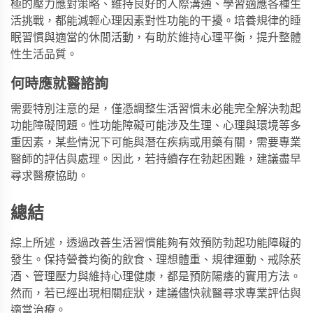
極的壓力應對策略、維持良好的人際溝通、學習適應各種生
活挑戰，都能減輕心理因素對性功能的干擾。培養規律的睡
眠習慣與適當的休閒活動，有助於維持心理平衡，提升整體
性生活品質。
何時應就醫諮詢
需要特別注意的是，僅憑調整生活習慣未必能完全解決勃起
功能障礙問題。性功能障礙可能涉及生理、心理與環境等多
重因素，某些情況下可能與潛在疾病或用藥有關，需要專業
醫師的評估與處理。因此，若持續存在勃起困難，建議盡早
尋求醫療協助。
總結
綜上所述，透過改善生活習慣能夠有效預防勃起功能障礙的
發生。保持營養均衡的飲食、理想體重、規律運動、戒除菸
酒、管理壓力與維持心理健康，都是預防陽痿的實用方法。
然而，若已經出現相關症狀，建議儘快就醫尋求專業評估與
適當治療。