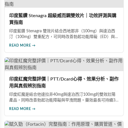
印度藍鑽 Stenagra 超級威而鋼雙效片｜功效評測與購
買指南
印度藍鑽 Stenagra 雙效片結合西地那非（100mg）與達泊西
汀（100mg）雙重配方，可同時改善勃起功能障礙（ED）與早
洩問題（PE）。根據使用者回饋，服藥後約30分鐘即可感受效
READ MORE →
果，藥效持續8至12小時，無論是硬度還是持久度都有明顯提
升。Dcard、PTT 網友實測分享，正面評價佔多數，是CP值極
高的男性保健品選擇。
印度紅魔完整評價｜PTT/Dcard心得、效果分析、副作
用與真假辨別指南
印度紅魔是結合他達拉非40mg與達泊西汀100mg的雙效壯陽
產品，同時改善勃起功能障礙與早洩問題。藥效最長可持續36
小時，價格僅為威而鋼的三分之一。90%使用者給予正面評
READ MORE →
價，常見副作用為輕微頭痛（7%）。本文整理超過120則網友
心得，幫助你了解真實效果、識別假貨與選擇正規購買管道。