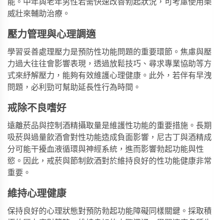
能。中年與老年男性若需快速改善勃起狀況，可考慮使用
樂
威壯
來輔助治療。
壓力管理與心理調適
學習妥善處理壓力是預防性功能問題的重要環節。焦慮與壓
力過大往往會影響表現，透過放鬆技巧、尋求專業協助等方
式來紓解壓力，能夠有效維護心理健康。此外，若伴有早洩
問題，
必利勁
可幫助延長性行為時間。
戒除不良嗜好
遠離菸品與控制酒精攝取量是維護性功能的重要措施。長期
吸菸與過量飲酒會對性功能造成負面影響，尼古丁與酒精成
分可能干擾血液循環與神經系統，進而影響勃起功能與性
慾。因此，戒菸與節制飲酒對於維持良好的性功能健康非常
重要。
維持心理健康
保持良好的心理狀態對預防勃起功能障礙同樣關鍵。採取積