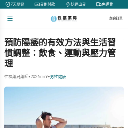
7天鑒賞
貨到付款
快速出貨
免運費
查詢訂單
預防陽痿的有效方法與生活習
慣調整：飲食、運動與壓力管
理
性福藥局藥師
•
2026/5/9
•
男性健康