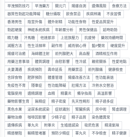
早洩預防技巧
早洩藥方
關元穴
陽痿自測
遺傳風險
食療方法
器質性勃起功能障礙
糖分攝取
飲食禁忌
疾病辨識
不良習慣
香港男性
陰莖外傷
體外射精
功能性食物
性愛品質提升
勃起硬度
神經系統疾病
年齡層分析
男性保健品
延時助勃
精力糖
汗馬糖
他達那非
上班族壓力
抗疲勞
藥效持續時間
減壓方法
性生活頻率
副作用
威而钢心得
藍P雙效
硬度提升
陽痿可治癒
海綿體注射
前列腺肥大
高血壓
酒精相互作用
用藥注意事項
體質調理
自慰影響
性冷感
親密關係
性愛地點
夫妻溝通
疾病預防
壽命延長
用藥禁忌
前列腺痛
健康檢查
含鋅食物
肥胖預防
體重管理
陽痿改善方法
性功能衰退
免疫性不育
隱睾症
性功能障礙
壯陽方法
冷熱水交替浴
電腦使用
遺精調理
血精
精囊炎
備孕指南
高溫影響
藥物影響生育
無精症
精子密度
先天性畸形
精子過多症
黑色水果
泌尿系統感染
症狀識別
腎臟疾病
房中術
腎虛調理
藥物治療
咖啡因影響
少精子症
精子品質
染色體異常
遺傳疾病
睾丸炎
附睾炎
生殖道感染
吸菸危害
精液氣味
精道梗阻
輸精管堵塞
預防少精症
睪丸炎
不孕檢查
精子健康