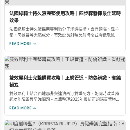
法國綠騎士持久液完整使用攻略｜四步驟發揮最佳延時
效果
法國綠騎士持久液採用專利微分子滲透技術，含有鎖陽、淫羊
藿、肉蓯蓉等天然成分，有效延長射精反射時間並降低敏感
度。本文提供完整四步驟使用指南，從劑量控制到按摩吸收手
READ MORE →
法，協助使用者找到最適合個人體質的用量，搭配正品購買管
道與常見錯誤修正建議，助您安全有效地提升親密生活品質。
雙效犀利士完整購買攻略｜正規管道・防偽辨識・省錢
祕笈
雙效犀利士結合西地那非與達泊西汀雙重配方，能同時改善勃
起功能障礙與早洩問題。本篇整理2025年最新正規購買管道、
價格分析、防偽驗證方法及省錢優惠資訊，幫助您避開市面上
READ MORE →
超過65%的假貨陷阱，選購100%正品雙效犀利士。