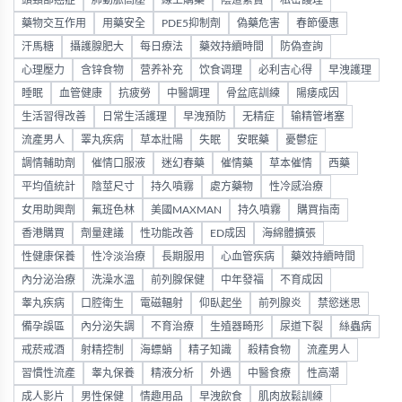
頭頸部癌症
肺動脈高壓
線上購藥
陰道緊實
私密護理
藥物交互作用
用藥安全
PDE5抑制劑
偽藥危害
春節優惠
汗馬糖
攝護腺肥大
每日療法
藥效持續時間
防偽查詢
心理壓力
含锌食物
营养补充
饮食调理
必利吉心得
早洩護理
睡眠
血管健康
抗疲勞
中醫調理
骨盆底訓練
陽痿成因
生活習得改善
日常生活護理
早洩預防
无精症
输精管堵塞
流產男人
睪丸疾病
草本壯陽
失眠
安眠藥
憂鬱症
調情輔助劑
催情口服液
迷幻春藥
催情藥
草本催情
西藥
平均值統計
陰莖尺寸
持久噴霧
處方藥物
性冷感治療
女用助興劑
氟班色林
美國MAXMAN
持久噴霧
購買指南
香港購買
劑量建議
性功能改善
ED成因
海綿體擴張
性健康保養
性冷淡治療
長期服用
心血管疾病
藥效持續時間
內分泌治療
洗澡水溫
前列腺保健
中年發福
不育成因
睾丸疾病
口腔衛生
電磁輻射
仰臥起坐
前列腺炎
禁慾迷思
備孕誤區
內分泌失調
不育治療
生殖器畸形
尿道下裂
絲蟲病
戒菸戒酒
射精控制
海螵蛸
精子知識
殺精食物
流產男人
習慣性流產
睾丸保養
精液分析
外遇
中醫食療
性高潮
成人影片
男性保健
情趣用品
早洩飲食
肌肉放鬆訓練