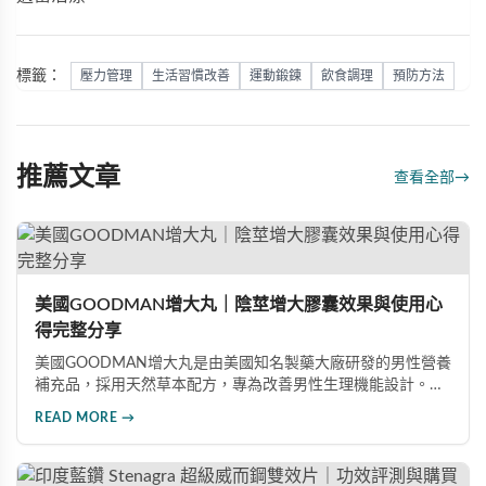
標籤：
壓力管理
生活習慣改善
運動鍛鍊
飲食調理
預防方法
推薦文章
查看全部
→
美國GOODMAN增大丸｜陰莖增大膠囊效果與使用心
得完整分享
美國GOODMAN增大丸是由美國知名製藥大廠研發的男性營養
補充品，採用天然草本配方，專為改善男性生理機能設計。根
據使用者回饋，平均可增加陰莖長度2-5公分，圍度提升
READ MORE →
25%-30%，同時改善陽痿、早洩等性功能障礙。每日1-2粒，
90天完整療程即可達到理想效果並建立長期保健基礎。