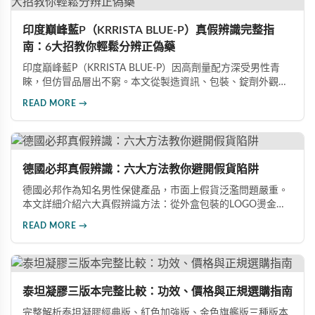
印度巔峰藍P（KRRISTA BLUE-P）真假辨識完整指
南：6大招教你輕鬆分辨正偽藥
印度巔峰藍P（KRRISTA BLUE-P）因高劑量配方深受男性青
睞，但仿冒品層出不窮。本文從製造資訊、包裝、錠劑外觀、
體感反應、防偽驗證、價格區間等六大面向，詳細解析如何精
READ MORE →
準辨識真假，幫助您安心選購、放心使用，避免健康風險。
德國必邦真假辨識：六大方法教你避開假貨陷阱
德國必邦作為知名男性保健產品，市面上假貨泛濫問題嚴重。
本文詳細介紹六大真假辨識方法：從外盒包裝的LOGO燙金工
藝、說明書與生產地資訊、藥錠的「HY」刻印與六角星芒造
READ MORE →
型、瓶身玻璃與瓶蓋品質，到購買來源管道及實際服用體感，
全方位教您如何辨別真偽，避免購買無效甚至危害健康的假冒
產品。
泰坦凝膠三版本完整比較：功效、價格與正規選購指南
完整解析泰坦凝膠經典版、紅色加強版、金色旗艦版三種版本