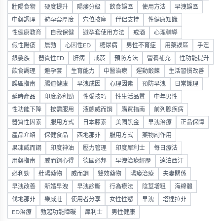
壯陽食物
硬度提升
陽痿分級
飲食誤區
使用方法
早洩誤區
中藥調理
避孕套厚度
穴位按摩
伴侶支持
性健康知識
性健康教育
自我保健
避孕套使用方法
戒酒
心理輔導
假性陽痿
晨勃
心因性ED
糖尿病
男性不育症
用藥誤區
手淫
銀髮族
器質性ED
肝病
戒菸
預防方法
營養補充
性功能提升
飲食調理
避孕套
生育能力
中醫治療
運動鍛鍊
生活習慣改善
誤區指南
腸道健康
早洩成因
心理因素
預防早洩
日常護理
延時產品
印度必利勁
性愛技巧
性生活品質
中年男性
性功能下降
按需服用
液態威而鋼
購買指南
前列腺疾病
器質性因素
服用方式
日本藤素
美國黑金
早洩治療
正品保障
產品介紹
保健食品
西地那非
服用方式
藥物副作用
果凍威而鋼
印度神油
壓力管理
印度犀利士
每日療法
用藥指南
威而鋼心得
德國必邦
早洩治療經歷
達泊西汀
必利勁
壯陽藥物
威而鋼
雙效藥物
陽痿治療
夫妻關係
早洩改善
新婚早洩
早洩診斷
行為療法
陰莖增粗
海綿體
伐地那非
樂威壯
使用者分享
女性性慾
早洩
塔達拉非
ED治療
勃起功能障礙
犀利士
男性健康