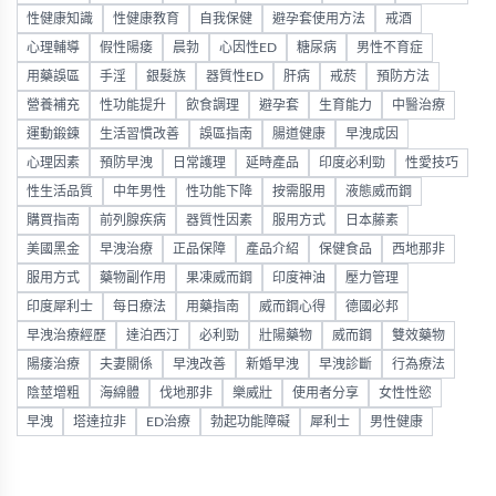
性健康知識
性健康教育
自我保健
避孕套使用方法
戒酒
心理輔導
假性陽痿
晨勃
心因性ED
糖尿病
男性不育症
用藥誤區
手淫
銀髮族
器質性ED
肝病
戒菸
預防方法
營養補充
性功能提升
飲食調理
避孕套
生育能力
中醫治療
運動鍛鍊
生活習慣改善
誤區指南
腸道健康
早洩成因
心理因素
預防早洩
日常護理
延時產品
印度必利勁
性愛技巧
性生活品質
中年男性
性功能下降
按需服用
液態威而鋼
購買指南
前列腺疾病
器質性因素
服用方式
日本藤素
美國黑金
早洩治療
正品保障
產品介紹
保健食品
西地那非
服用方式
藥物副作用
果凍威而鋼
印度神油
壓力管理
印度犀利士
每日療法
用藥指南
威而鋼心得
德國必邦
早洩治療經歷
達泊西汀
必利勁
壯陽藥物
威而鋼
雙效藥物
陽痿治療
夫妻關係
早洩改善
新婚早洩
早洩診斷
行為療法
陰莖增粗
海綿體
伐地那非
樂威壯
使用者分享
女性性慾
早洩
塔達拉非
ED治療
勃起功能障礙
犀利士
男性健康