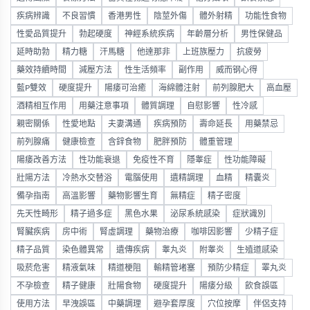
疾病辨識
不良習慣
香港男性
陰莖外傷
體外射精
功能性食物
性愛品質提升
勃起硬度
神經系統疾病
年齡層分析
男性保健品
延時助勃
精力糖
汗馬糖
他達那非
上班族壓力
抗疲勞
藥效持續時間
減壓方法
性生活頻率
副作用
威而钢心得
藍P雙效
硬度提升
陽痿可治癒
海綿體注射
前列腺肥大
高血壓
酒精相互作用
用藥注意事項
體質調理
自慰影響
性冷感
親密關係
性愛地點
夫妻溝通
疾病預防
壽命延長
用藥禁忌
前列腺痛
健康檢查
含鋅食物
肥胖預防
體重管理
陽痿改善方法
性功能衰退
免疫性不育
隱睾症
性功能障礙
壯陽方法
冷熱水交替浴
電腦使用
遺精調理
血精
精囊炎
備孕指南
高溫影響
藥物影響生育
無精症
精子密度
先天性畸形
精子過多症
黑色水果
泌尿系統感染
症狀識別
腎臟疾病
房中術
腎虛調理
藥物治療
咖啡因影響
少精子症
精子品質
染色體異常
遺傳疾病
睾丸炎
附睾炎
生殖道感染
吸菸危害
精液氣味
精道梗阻
輸精管堵塞
預防少精症
睪丸炎
不孕檢查
精子健康
壯陽食物
硬度提升
陽痿分級
飲食誤區
使用方法
早洩誤區
中藥調理
避孕套厚度
穴位按摩
伴侶支持