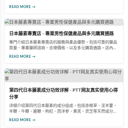
理壓力、血管循環障礙、神經系統損傷等因素。兩者發病機制
READ MORE →
並不相同，單純性血精通常不會直接造成勃起障礙，但可能因
心理焦慮引發心因性勃起困難。若血精由前列腺炎或精囊炎引
起，長期發炎確實可能影響性功能，建議積極治療並諮詢專業
醫師。
日本藤素專賣店 - 專業男性保健產品與多元購買通路
專門介紹日本藤素專賣店的服務與產品優勢，包括可靠的藥品
質量、專業藥師諮詢、合理價格，以及多元購買通路。店內提
供日本藤素、必利勁、犀利士等優質壯陽產品，消費者可透過
READ MORE →
實體店面、線上官網或LINE客服輕鬆選購，享受正品保障與完
善的售後服務。
第四代日本藤素成分功效详解 - PTT网友真实使用心得
分享
详细介绍第四代日本藤素的成分组成，包括赤根草、淫羊藿、
羊鞭、牛鞭、鹿鞭、枸杞、西洋参、黄芪、灵芝等天然成分的
功效说明，以及阳痿、早洩改善的真实案例分享。
READ MORE →