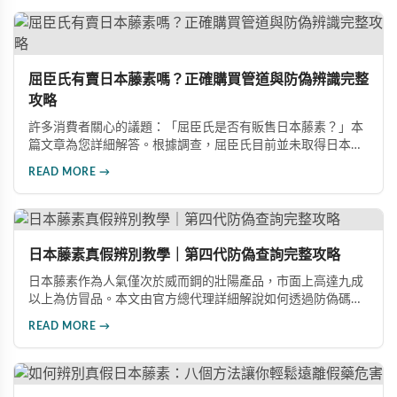
屈臣氏有賣日本藤素嗎？正確購買管道與防偽辨識完整
攻略
許多消費者關心的議題：「屈臣氏是否有販售日本藤素？」本
篇文章為您詳細解答。根據調查，屈臣氏目前並未取得日本藤
素的販售權，且該產品在台灣尚未取得合法藥品資格。文章同
READ MORE →
時整理了三種正規購買管道，包括代購、實體藥局及網路平
台，並提供完整的防偽辨識方法，幫助消費者避免買到假貨。
日本藤素真假辨別教學｜第四代防偽查詢完整攻略
日本藤素作為人氣僅次於威而鋼的壯陽產品，市面上高達九成
以上為仿冒品。本文由官方總代理詳細解說如何透過防偽碼查
詢、塑封膜包裝、凹凸質感設計、藥錠刻印「homll」字樣及味
READ MORE →
道等五大要點，快速準確辨別日本藤素真偽，確保購買到日本
原裝進口正品。