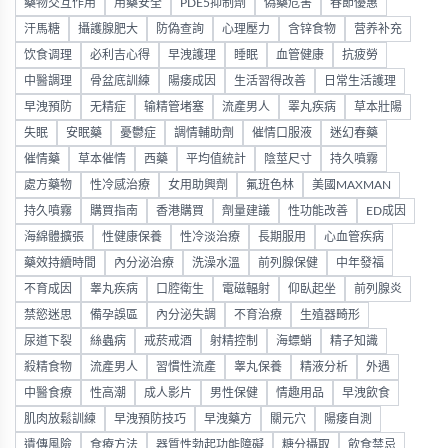
藥物交互作用
用藥安全
PDE5抑制劑
偽藥危害
春節優惠
汗馬糖
攝護腺肥大
防偽查詢
心理壓力
含锌食物
营养补充
饮食调理
必利吉心得
早洩護理
睡眠
血管健康
抗疲勞
中醫調理
骨盆底訓練
陽痿成因
生活習得改善
日常生活護理
早洩預防
无精症
输精管堵塞
流產男人
睪丸疾病
草本壯陽
失眠
安眠藥
憂鬱症
調情輔助劑
催情口服液
迷幻春藥
催情藥
草本催情
西藥
平均值統計
陰莖尺寸
持久噴霧
處方藥物
性冷感治療
女用助興劑
氟班色林
美國MAXMAN
持久噴霧
購買指南
香港購買
劑量建議
性功能改善
ED成因
海綿體擴張
性健康保養
性冷淡治療
長期服用
心血管疾病
藥效持續時間
內分泌治療
洗澡水溫
前列腺保健
中年發福
不育成因
睾丸疾病
口腔衛生
電磁輻射
仰臥起坐
前列腺炎
禁慾迷思
備孕誤區
內分泌失調
不育治療
生殖器畸形
尿道下裂
絲蟲病
戒菸戒酒
射精控制
海螵蛸
精子知識
殺精食物
流產男人
習慣性流產
睾丸保養
精液分析
外遇
中醫食療
性高潮
成人影片
男性保健
情趣用品
早洩飲食
肌肉放鬆訓練
早洩預防技巧
早洩藥方
關元穴
陽痿自測
遺傳風險
食療方法
器質性勃起功能障礙
糖分攝取
飲食禁忌