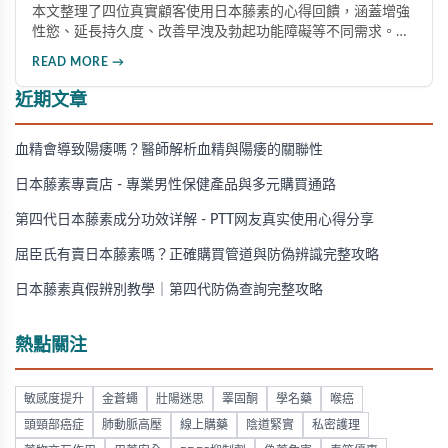
本文整理了四位真實顧客使用日本藤素的心得回饋，涵蓋增強
性慾、延長持久度、改善早洩及勃起功能障礙等不同需求。多
數使用者給予正面評價，表示效果顯著。醫師也分享專業觀
READ MORE →
點，幫助消費者了解這款產品的實際表現。
近期文章
血精會導致陽痿嗎？醫師解析血精與陽痿的關聯性
日本藤素專賣店 - 專業男性保健產品與多元購買通路
第四代日本藤素成分功效详解 - PTT网友真实使用心得分享
屈臣氏有賣日本藤素嗎？正確購買管道與防偽辨識完整攻略
日本藤素真假辨別教學｜第四代防偽查詢完整攻略
熱點關注
敏感度提升
金蒼蠅
壯陽迷思
睪固酮
學名藥
喉癌
頭頸部癌症
肺動脈高壓
線上購藥
陰道緊實
私密護理