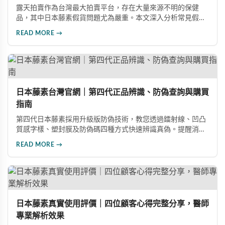
露天拍賣作為台灣最大拍賣平台，存在大量來源不明的保健
品，其中日本藤素假貨問題尤為嚴重。本文深入分析常見假貨
銷售手法、低價陷阱及不明購買管道的風險，同時提供正確的
READ MORE →
選購管道與真偽辨別方法，幫助消費者遠離購物陷阱，保障自
身權益與健康。
日本藤素台灣官網｜第四代正品辨識、防偽查詢與購買
指南
第四代日本藤素採用升級版防偽技術，教您透過鐳射線、凹凸
質感字樣、塑封膜及防偽碼四種方式快速辨識真偽。提醒消費
者認準官方授權通路，避免購買偽藥危害健康。本指南詳解選
READ MORE →
購要點與線上購買流程。
日本藤素真實使用評價｜四位顧客心得完整分享，醫師
專業解析效果