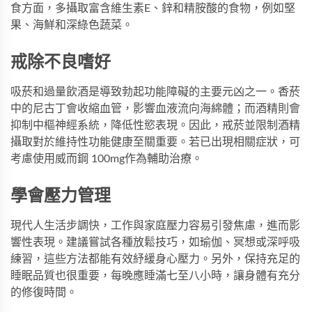
食方面，多攝取富含維生素E、鋅和精胺酸的食物，例如堅
果、海鮮和深綠色蔬菜。
戒除不良嗜好
吸菸和過量飲酒是導致勃起功能障礙的主要元凶之一。香菸
中的尼古丁會收縮血管，影響血液流向海綿體；而酒精則會
抑制中樞神經系統，降低性慾表現。因此，戒菸並限制酒精
攝取對於維持性功能健康至關重要。若已出現相關症狀，可
考慮使用
威而鋼 100mg
作為輔助治療。
學會壓力管理
現代人生活步調快，工作與家庭壓力容易引發焦慮，進而影
響性表現。建議嘗試各種放鬆技巧，如瑜伽、冥想或深呼吸
練習，這些方法都能有效紓緩身心壓力。另外，保持充足的
睡眠品質也很重要，每晚應睡滿七至八小時，讓身體有充分
的修復時間。