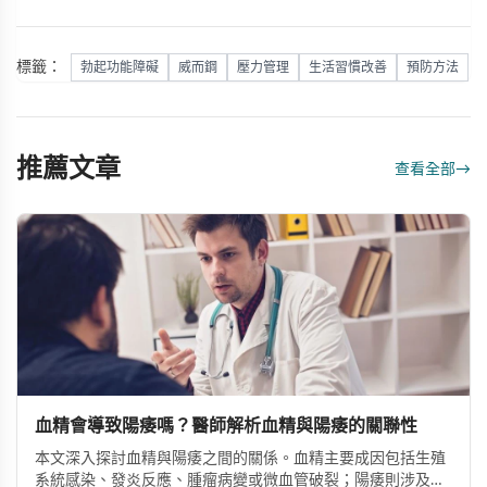
標籤：
勃起功能障礙
威而鋼
壓力管理
生活習慣改善
預防方法
推薦文章
查看全部
→
血精會導致陽痿嗎？醫師解析血精與陽痿的關聯性
本文深入探討血精與陽痿之間的關係。血精主要成因包括生殖
系統感染、發炎反應、腫瘤病變或微血管破裂；陽痿則涉及心