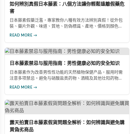
如何辨別真假日本藤素：八個方法讓你輕鬆遠離假藥危
害
日本藤素假藥泛濫，專家教你八種有效方法辨別真假！從外包
裝、藥片外觀、味道、質地、防偽標識、產地、價格到顏色特
徵，全方位詳細解說。同時分享真實案例，揭示服用假藥導致
READ MORE →
重金屬超標的嚴重危害，幫助消費者安全選購正品。
日本藤素禁忌与服用指南：男性健康必知的安全知识
日本藤素作为改善男性性功能的天然植物保健产品，服用时需
注意多项禁忌。避免与硝酸盐类药物、酒精及其他壮阳药物同
服；服药时需用200cc以上温水送服，忌干吞；存放需避光防
READ MORE →
潮，不可放冰箱。服用前应咨询专业医师，遵医嘱控制剂量与
服用频率，注意饮食禁忌。建议配合适度运动、均衡饮食和充
足睡眠等健康生活方式。
露天拍賣日本藤素假貨問題全解析：如何辨識與避免購
買偽劣商品