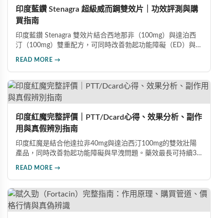
印度藍鑽 Stenagra 超級威而鋼雙效片｜功效評測與購
買指南
印度藍鑽 Stenagra 雙效片結合西地那非（100mg）與達泊西
汀（100mg）雙重配方，可同時改善勃起功能障礙（ED）與早
洩問題（PE）。根據使用者回饋，服藥後約30分鐘即可感受效
READ MORE →
果，藥效持續8至12小時，無論是硬度還是持久度都有明顯提
升。Dcard、PTT 網友實測分享，正面評價佔多數，是CP值極
高的男性保健品選擇。
印度紅魔完整評價｜PTT/Dcard心得、效果分析、副作
用與真假辨別指南
印度紅魔是結合他達拉非40mg與達泊西汀100mg的雙效壯陽
產品，同時改善勃起功能障礙與早洩問題。藥效最長可持續36
小時，價格僅為威而鋼的三分之一。90%使用者給予正面評
READ MORE →
價，常見副作用為輕微頭痛（7%）。本文整理超過120則網友
心得，幫助你了解真實效果、識別假貨與選擇正規購買管道。