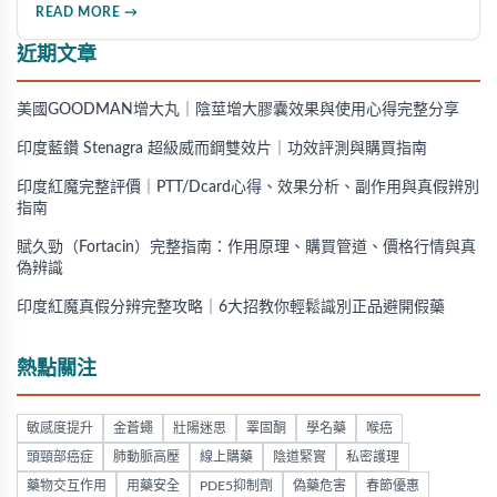
用對象，幫助你選擇最適合的產品，並了解正規購買管道與售
READ MORE →
後保障。
近期文章
美國GOODMAN增大丸｜陰莖增大膠囊效果與使用心得完整分享
印度藍鑽 Stenagra 超級威而鋼雙效片｜功效評測與購買指南
印度紅魔完整評價｜PTT/Dcard心得、效果分析、副作用與真假辨別
指南
賦久勁（Fortacin）完整指南：作用原理、購買管道、價格行情與真
偽辨識
印度紅魔真假分辨完整攻略｜6大招教你輕鬆識別正品避開假藥
熱點關注
敏感度提升
金蒼蠅
壯陽迷思
睪固酮
學名藥
喉癌
頭頸部癌症
肺動脈高壓
線上購藥
陰道緊實
私密護理
藥物交互作用
用藥安全
PDE5抑制劑
偽藥危害
春節優惠