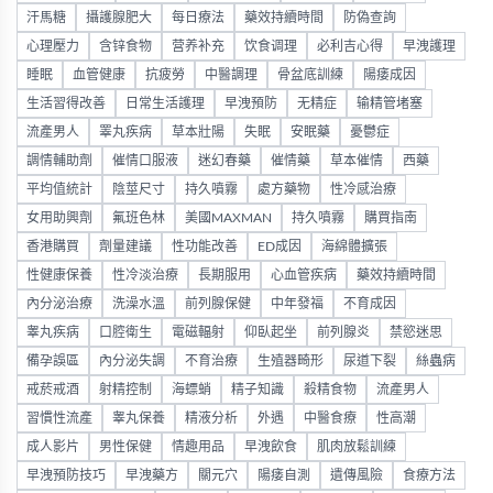
汗馬糖
攝護腺肥大
每日療法
藥效持續時間
防偽查詢
心理壓力
含锌食物
营养补充
饮食调理
必利吉心得
早洩護理
睡眠
血管健康
抗疲勞
中醫調理
骨盆底訓練
陽痿成因
生活習得改善
日常生活護理
早洩預防
无精症
输精管堵塞
流產男人
睪丸疾病
草本壯陽
失眠
安眠藥
憂鬱症
調情輔助劑
催情口服液
迷幻春藥
催情藥
草本催情
西藥
平均值統計
陰莖尺寸
持久噴霧
處方藥物
性冷感治療
女用助興劑
氟班色林
美國MAXMAN
持久噴霧
購買指南
香港購買
劑量建議
性功能改善
ED成因
海綿體擴張
性健康保養
性冷淡治療
長期服用
心血管疾病
藥效持續時間
內分泌治療
洗澡水溫
前列腺保健
中年發福
不育成因
睾丸疾病
口腔衛生
電磁輻射
仰臥起坐
前列腺炎
禁慾迷思
備孕誤區
內分泌失調
不育治療
生殖器畸形
尿道下裂
絲蟲病
戒菸戒酒
射精控制
海螵蛸
精子知識
殺精食物
流產男人
習慣性流產
睾丸保養
精液分析
外遇
中醫食療
性高潮
成人影片
男性保健
情趣用品
早洩飲食
肌肉放鬆訓練
早洩預防技巧
早洩藥方
關元穴
陽痿自測
遺傳風險
食療方法