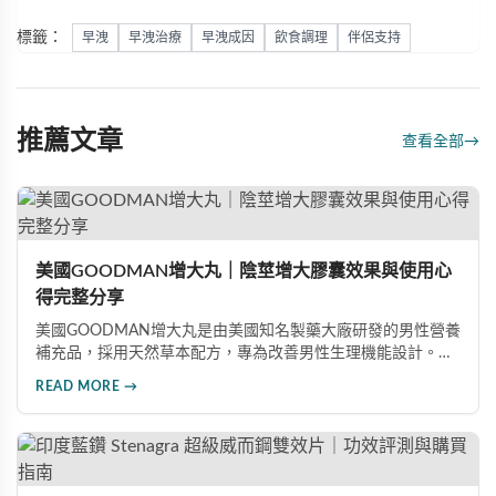
標籤：
早洩
早洩治療
早洩成因
飲食調理
伴侶支持
推薦文章
查看全部
→
美國GOODMAN增大丸｜陰莖增大膠囊效果與使用心
得完整分享
美國GOODMAN增大丸是由美國知名製藥大廠研發的男性營養
補充品，採用天然草本配方，專為改善男性生理機能設計。根
據使用者回饋，平均可增加陰莖長度2-5公分，圍度提升
READ MORE →
25%-30%，同時改善陽痿、早洩等性功能障礙。每日1-2粒，
90天完整療程即可達到理想效果並建立長期保健基礎。