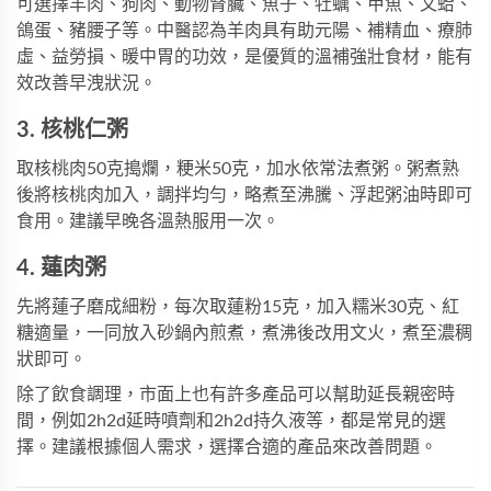
可選擇羊肉、狗肉、動物腎臟、魚子、牡蠣、甲魚、文蛤、
鴿蛋、豬腰子等。中醫認為羊肉具有助元陽、補精血、療肺
虛、益勞損、暖中胃的功效，是優質的溫補強壯食材，能有
效改善早洩狀況。
3. 核桃仁粥
取核桃肉50克搗爛，粳米50克，加水依常法煮粥。粥煮熟
後將核桃肉加入，調拌均勻，略煮至沸騰、浮起粥油時即可
食用。建議早晚各溫熱服用一次。
4. 蓮肉粥
先將蓮子磨成細粉，每次取蓮粉15克，加入糯米30克、紅
糖適量，一同放入砂鍋內煎煮，煮沸後改用文火，煮至濃稠
狀即可。
除了飲食調理，市面上也有許多產品可以幫助延長親密時
間，例如
2h2d延時噴劑
和
2h2d持久液
等，都是常見的選
擇。建議根據個人需求，選擇合適的產品來改善問題。