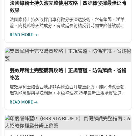
法國綠騎士持久液完整使用攻略｜四步驟發揮最佳延時
效果
法國綠騎士持久液採用專利微分子滲透技術，含有鎖陽、淫羊
藿、肉蓯蓉等天然成分，有效延長射精反射時間並降低敏感
度。本文提供完整四步驟使用指南，從劑量控制到按摩吸收手
READ MORE →
法，協助使用者找到最適合個人體質的用量，搭配正品購買管
道與常見錯誤修正建議，助您安全有效地提升親密生活品質。
雙效犀利士完整購買攻略｜正規管道・防偽辨識・省錢
祕笈
雙效犀利士結合西地那非與達泊西汀雙重配方，能同時改善勃
起功能障礙與早洩問題。本篇整理2025年最新正規購買管道、
價格分析、防偽驗證方法及省錢優惠資訊，幫助您避開市面上
READ MORE →
超過65%的假貨陷阱，選購100%正品雙效犀利士。