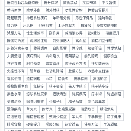
器質性勃起功能障礙
糖分攝取
飲食禁忌
疾病辨識
不良習慣
香港男性
陰莖外傷
體外射精
功能性食物
性愛品質提升
勃起硬度
神經系統疾病
年齡層分析
男性保健品
延時助勃
精力糖
汗馬糖
他達那非
上班族壓力
抗疲勞
藥效持續時間
減壓方法
性生活頻率
副作用
威而钢心得
藍P雙效
硬度提升
陽痿可治癒
海綿體注射
前列腺肥大
高血壓
酒精相互作用
用藥注意事項
體質調理
自慰影響
性冷感
親密關係
性愛地點
夫妻溝通
疾病預防
壽命延長
用藥禁忌
前列腺痛
健康檢查
含鋅食物
肥胖預防
體重管理
陽痿改善方法
性功能衰退
免疫性不育
隱睾症
性功能障礙
壯陽方法
冷熱水交替浴
電腦使用
遺精調理
血精
精囊炎
備孕指南
高溫影響
藥物影響生育
無精症
精子密度
先天性畸形
精子過多症
黑色水果
泌尿系統感染
症狀識別
腎臟疾病
房中術
腎虛調理
藥物治療
咖啡因影響
少精子症
精子品質
染色體異常
遺傳疾病
睾丸炎
附睾炎
生殖道感染
吸菸危害
精液氣味
精道梗阻
輸精管堵塞
預防少精症
睪丸炎
不孕檢查
精子健康
壯陽食物
硬度提升
陽痿分級
飲食誤區
使用方法
早洩誤區