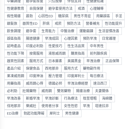
中藥調理
避孕套厚度
穴位按摩
伴侶支持
性健康知識
性健康教育
自我保健
避孕套使用方法
戒酒
心理輔導
假性陽痿
晨勃
心因性ED
糖尿病
男性不育症
用藥誤區
手淫
銀髮族
器質性ED
肝病
戒菸
預防方法
營養補充
性功能提升
飲食調理
避孕套
生育能力
中醫治療
運動鍛鍊
生活習慣改善
誤區指南
腸道健康
早洩成因
心理因素
預防早洩
日常護理
延時產品
印度必利勁
性愛技巧
性生活品質
中年男性
性功能下降
按需服用
液態威而鋼
購買指南
前列腺疾病
器質性因素
服用方式
日本藤素
美國黑金
早洩治療
正品保障
產品介紹
保健食品
西地那非
服用方式
藥物副作用
果凍威而鋼
印度神油
壓力管理
印度犀利士
每日療法
用藥指南
威而鋼心得
德國必邦
早洩治療經歷
達泊西汀
必利勁
壯陽藥物
威而鋼
雙效藥物
陽痿治療
夫妻關係
早洩改善
新婚早洩
早洩診斷
行為療法
陰莖增粗
海綿體
伐地那非
樂威壯
使用者分享
女性性慾
早洩
塔達拉非
ED治療
勃起功能障礙
犀利士
男性健康