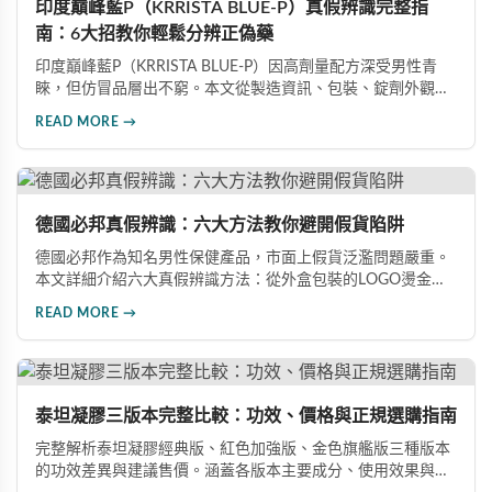
印度巔峰藍P（KRRISTA BLUE-P）真假辨識完整指
南：6大招教你輕鬆分辨正偽藥
印度巔峰藍P（KRRISTA BLUE-P）因高劑量配方深受男性青
睞，但仿冒品層出不窮。本文從製造資訊、包裝、錠劑外觀、
體感反應、防偽驗證、價格區間等六大面向，詳細解析如何精
READ MORE →
準辨識真假，幫助您安心選購、放心使用，避免健康風險。
德國必邦真假辨識：六大方法教你避開假貨陷阱
德國必邦作為知名男性保健產品，市面上假貨泛濫問題嚴重。
本文詳細介紹六大真假辨識方法：從外盒包裝的LOGO燙金工
藝、說明書與生產地資訊、藥錠的「HY」刻印與六角星芒造
READ MORE →
型、瓶身玻璃與瓶蓋品質，到購買來源管道及實際服用體感，
全方位教您如何辨別真偽，避免購買無效甚至危害健康的假冒
產品。
泰坦凝膠三版本完整比較：功效、價格與正規選購指南
完整解析泰坦凝膠經典版、紅色加強版、金色旗艦版三種版本
的功效差異與建議售價。涵蓋各版本主要成分、使用效果與適