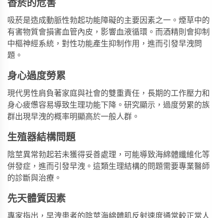
香菸的危害
吸菸是造成動脈性勃起功能障礙的主要因素之一。煙草中的
有害物質會損害血管內皮，影響血液循環。而酒精則會抑制
中樞神經系統，對性功能產生抑制作用，進而引發早洩問
題。
身心過度勞累
現代男性肩負著家庭與社會的雙重責任，長期的工作壓力和
身心疲憊容易導致生理功能下降。研究顯示，過度勞累的族
群出現早洩的概率明顯高於一般人群。
生殖器結構問題
陰莖異常勃起若未獲得妥善處理，可能導致海綿體纖維化等
併發症，進而引發早洩。這類生理結構的問題需要專業醫師
的診斷與治療。
先天體質因素
專家指出，早洩患者的陰莖海綿體肌反射速度通常較正常人