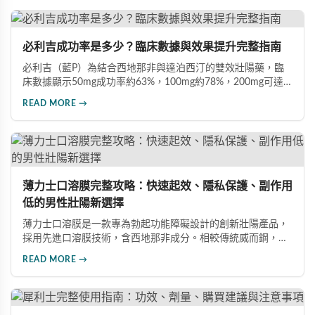
83%、成功插入率91%），並提供用藥注意事項，協助男性根
據需求選擇最適合的犀利士規格。
必利吉成功率是多少？臨床數據與效果提升完整指南
必利吉（藍P）為結合西地那非與達泊西汀的雙效壯陽藥，臨
床數據顯示50mg成功率約63%，100mg約78%，200mg可達
88%。本文詳解7大提升藥效建議，包括性刺激配合、劑量調
READ MORE →
整、飲食禁忌及真假辨別，助您充分發揮藥物潛力，重獲自信
性生活。
薄力士口溶膜完整攻略：快速起效、隱私保護、副作用
低的男性壯陽新選擇
薄力士口溶膜是一款專為勃起功能障礙設計的創新壯陽產品，
採用先進口溶膜技術，含西地那非成分。相較傳統威而鋼，起
效更快（15-30分鐘）、無需配水、隱私性佳、副作用發生率
READ MORE →
低。本文詳解產品特色、雙效版本比較、四大選購通路及避開
假藥的方法。