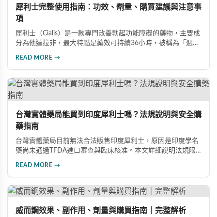
犀利士完整使用指南：功效、劑量、購買建議與注意事
項
犀利士（Cialis）是一款專門改善勃起功能障礙的藥物，主要成
分為他達拉非，最大特點是藥效可持續36小時，被稱為「週末
藥丸」。本文詳細介紹犀利士的適用對象、劑量選擇（5mg、
READ MORE →
20mg、雙效100mg）、正規購買管道、服用禁忌與常見副作
用，幫助您安全用藥。
台灣實體藥局能買到印度犀利士嗎？法規說明與安全購
藥指南
台灣實體藥局目前無法合法販售印度犀利士，原因是印度學名
藥尚未通過TFDA進口審查與臨床核准。本文詳細說明法規限
制原因，並介紹三種安全可靠的購藥管道：官方授權線上藥
READ MORE →
局、海外代購服務、品牌官網直購，幫助消費者安心取得正品
印度犀利士。
威而鋼效果、副作用、劑量與購買指南｜完整解析