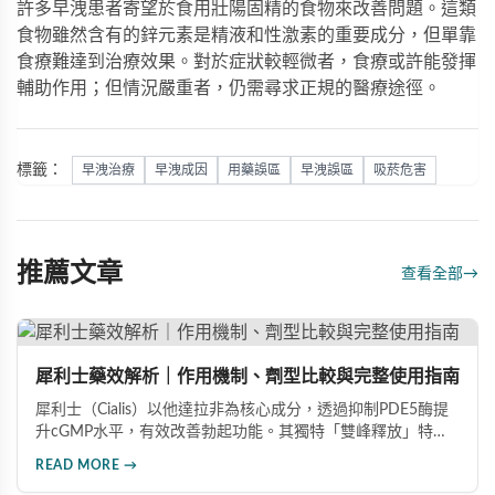
許多早洩患者寄望於食用壯陽固精的食物來改善問題。這類
食物雖然含有的鋅元素是精液和性激素的重要成分，但單靠
食療難達到治療效果。對於症狀較輕微者，食療或許能發揮
輔助作用；但情況嚴重者，仍需尋求正規的醫療途徑。
標籤：
早洩治療
早洩成因
用藥誤區
早洩誤區
吸菸危害
推薦文章
查看全部
→
犀利士藥效解析｜作用機制、劑型比較與完整使用指南
犀利士（Cialis）以他達拉非為核心成分，透過抑制PDE5酶提
升cGMP水平，有效改善勃起功能。其獨特「雙峰釋放」特性
使藥效可持續36小時，兼具速效20mg與每日錠5mg兩種劑
READ MORE →
型。文章深入比較各劑型差異，分析臨床數據（晨勃改善