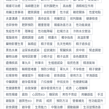
陽痿可治癒
海綿體注射
前列腺肥大
高血壓
酒精相互作用
用藥注意事項
體質調理
自慰影響
性冷感
親密關係
性愛地點
夫妻溝通
疾病預防
壽命延長
用藥禁忌
前列腺痛
健康檢查
含鋅食物
肥胖預防
體重管理
陽痿改善方法
性功能衰退
免疫性不育
隱睾症
性功能障礙
壯陽方法
冷熱水交替浴
電腦使用
遺精調理
血精
精囊炎
備孕指南
高溫影響
藥物影響生育
無精症
精子密度
先天性畸形
精子過多症
黑色水果
泌尿系統感染
症狀識別
腎臟疾病
房中術
腎虛調理
藥物治療
咖啡因影響
少精子症
精子品質
染色體異常
遺傳疾病
睾丸炎
附睾炎
生殖道感染
吸菸危害
精液氣味
精道梗阻
輸精管堵塞
預防少精症
睪丸炎
不孕檢查
精子健康
壯陽食物
硬度提升
陽痿分級
飲食誤區
使用方法
早洩誤區
中藥調理
避孕套厚度
穴位按摩
伴侶支持
性健康知識
性健康教育
自我保健
避孕套使用方法
戒酒
心理輔導
假性陽痿
晨勃
心因性ED
糖尿病
男性不育症
用藥誤區
手淫
銀髮族
器質性ED
肝病
戒菸
預防方法
營養補充
性功能提升
飲食調理
避孕套
生育能力
中醫治療
運動鍛鍊
生活習慣改善