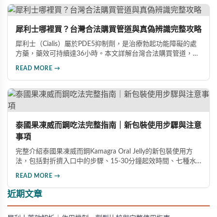
犀利士哪裡買？台灣合法購買管道與真偽辨識完整攻略
犀利士（Cialis）屬於PDE5抑制劑，是治療勃起功能障礙的處
方藥，藥效可持續達36小時。本文詳解台灣合法購買管道，包
括實體藥局與線上藥局的選擇要點，並提供完整真偽辨識方
READ MORE →
法，幫助您避免購買到假冒產品，確保用藥安全。
泰國果凍威而鋼吃法完整指南｜新包裝使用步驟與注意
事項
完整介紹泰國果凍威而鋼Kamagra Oral Jelly的新包裝使用方
法，包括對折擠入口中的步驟、15-30分鐘起效時間、七種水
果口味及禁忌注意事項，幫助男性正確安全地使用此產品。
READ MORE →
近期文章