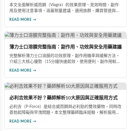
本文全面解析威而鋼（Viagra）的效果原理、見效時間、副作
用及使用注意事項。涵蓋劑量建議、適用族群、購買管道與價
格分析，幫助您安全有效地改善勃起功能障礙。
READ MORE →
薄力士口溶膜完整指南：副作用、功效與安全用藥建議
完整解析薄力士口溶膜的功效原理、副作用機率與緩解方法。
介紹三大核心優勢（15分鐘快速起效、使用便利、副作用較
低），涵蓋雙效版本與其他ED藥物的詳細比較，提供安全用藥
READ MORE →
建議與禁忌族群說明，幫助你做出最有保障的用藥選擇，重拾
自信生活。
必利吉效果不好？藥師解析10大原因與正確服用方式
必利吉（P-Force）是結合威而鋼與必利勁的雙效藥物，同時改
善勃起障礙與早洩問題。本文整理藥師臨床經驗，解析服用時
間、飲食搭配、心理因素等10大常見原因，幫助男性正確用
READ MORE →
藥、發揮最佳效果，重拾自信。