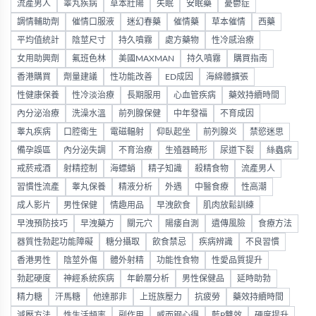
流產男人
睪丸疾病
草本壯陽
失眠
安眠藥
憂鬱症
調情輔助劑
催情口服液
迷幻春藥
催情藥
草本催情
西藥
平均值統計
陰莖尺寸
持久噴霧
處方藥物
性冷感治療
女用助興劑
氟班色林
美國MAXMAN
持久噴霧
購買指南
香港購買
劑量建議
性功能改善
ED成因
海綿體擴張
性健康保養
性冷淡治療
長期服用
心血管疾病
藥效持續時間
內分泌治療
洗澡水溫
前列腺保健
中年發福
不育成因
睾丸疾病
口腔衛生
電磁輻射
仰臥起坐
前列腺炎
禁慾迷思
備孕誤區
內分泌失調
不育治療
生殖器畸形
尿道下裂
絲蟲病
戒菸戒酒
射精控制
海螵蛸
精子知識
殺精食物
流產男人
習慣性流產
睾丸保養
精液分析
外遇
中醫食療
性高潮
成人影片
男性保健
情趣用品
早洩飲食
肌肉放鬆訓練
早洩預防技巧
早洩藥方
關元穴
陽痿自測
遺傳風險
食療方法
器質性勃起功能障礙
糖分攝取
飲食禁忌
疾病辨識
不良習慣
香港男性
陰莖外傷
體外射精
功能性食物
性愛品質提升
勃起硬度
神經系統疾病
年齡層分析
男性保健品
延時助勃
精力糖
汗馬糖
他達那非
上班族壓力
抗疲勞
藥效持續時間
減壓方法
性生活頻率
副作用
威而钢心得
藍P雙效
硬度提升