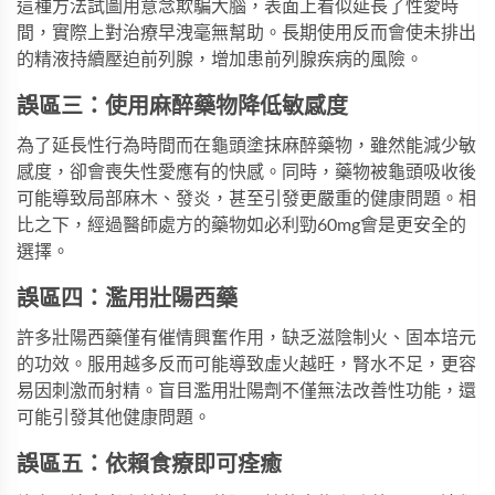
這種方法試圖用意念欺騙大腦，表面上看似延長了性愛時
間，實際上對治療早洩毫無幫助。長期使用反而會使未排出
的精液持續壓迫前列腺，增加患前列腺疾病的風險。
誤區三：使用麻醉藥物降低敏感度
為了延長性行為時間而在龜頭塗抹麻醉藥物，雖然能減少敏
感度，卻會喪失性愛應有的快感。同時，藥物被龜頭吸收後
可能導致局部麻木、發炎，甚至引發更嚴重的健康問題。相
比之下，經過醫師處方的藥物如
必利勁60mg
會是更安全的
選擇。
誤區四：濫用壯陽西藥
許多壯陽西藥僅有催情興奮作用，缺乏滋陰制火、固本培元
的功效。服用越多反而可能導致虛火越旺，腎水不足，更容
易因刺激而射精。盲目濫用壯陽劑不僅無法改善性功能，還
可能引發其他健康問題。
誤區五：依賴食療即可痊癒