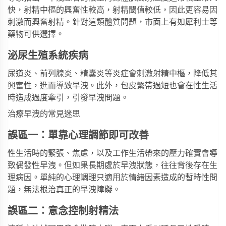
快，射精中樞的興奮性較高，射精閾值較低，因此更容易因
刺激而興奮射精。針對這類體質問題，市面上有如
犀利士
等
藥物可供選擇。
泌尿生殖系統疾病
尿道炎、前列腺炎、精囊炎等炎症會刺激射精中樞，降低其
興奮性，進而導致早洩。此外，包皮繫帶過短也會在性生活
時造成過度牽引，引發早洩問題。
治療早洩的常見迷思
誤區一：單靠心理調節即可改善
性生活時的緊張、焦慮，以及工作生活帶來的壓力確實會導
致偶發性早洩。但如果長期處於早洩狀態，往往背後存在生
理病因。單純的心理調理只適用於情緒因素造成的暫時性問
題，無法根治真正的早洩障礙。
誤區二：意念控制射精法