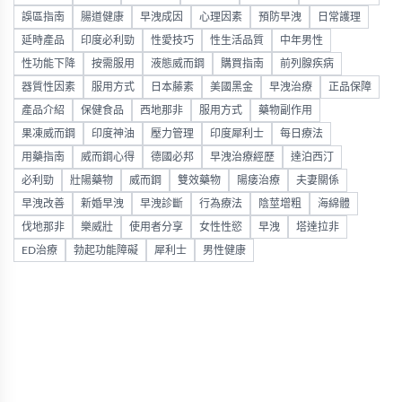
誤區指南
腸道健康
早洩成因
心理因素
預防早洩
日常護理
延時產品
印度必利勁
性愛技巧
性生活品質
中年男性
性功能下降
按需服用
液態威而鋼
購買指南
前列腺疾病
器質性因素
服用方式
日本藤素
美國黑金
早洩治療
正品保障
產品介紹
保健食品
西地那非
服用方式
藥物副作用
果凍威而鋼
印度神油
壓力管理
印度犀利士
每日療法
用藥指南
威而鋼心得
德國必邦
早洩治療經歷
達泊西汀
必利勁
壯陽藥物
威而鋼
雙效藥物
陽痿治療
夫妻關係
早洩改善
新婚早洩
早洩診斷
行為療法
陰莖增粗
海綿體
伐地那非
樂威壯
使用者分享
女性性慾
早洩
塔達拉非
ED治療
勃起功能障礙
犀利士
男性健康