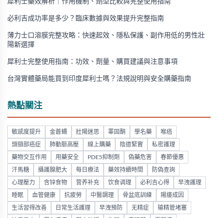
犀利士藥效解析｜作用機制、劑型比較與完整使用指南
必利吉成功率是多少？臨床數據與效果提升完整指南
薄力士口溶膜完整攻略：快速起效、隱私保護、副作用低的男性壯
陽新選擇
犀利士完整使用指南：功效、劑量、購買建議與注意事項
台灣實體藥局能買到印度犀利士嗎？法規說明與安全購藥指南
熱點關注
敏感度提升
金蒼蠅
壯陽迷思
睪固酮
學名藥
喉癌
頭頸部癌症
肺動脈高壓
線上購藥
陰道緊實
私密護理
藥物交互作用
用藥安全
PDE5抑制劑
偽藥危害
春節優惠
汗馬糖
攝護腺肥大
每日療法
藥效持續時間
防偽查詢
心理壓力
含锌食物
营养补充
饮食调理
必利吉心得
早洩護理
睡眠
血管健康
抗疲勞
中醫調理
骨盆底訓練
陽痿成因
生活習得改善
日常生活護理
早洩預防
无精症
输精管堵塞