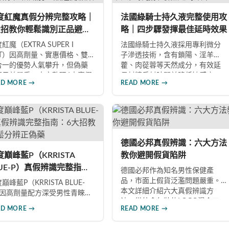
TT 網友實測分享，正面評價佔
文整理超過120則網友心得，幫助
數，是CP值極高的男性保健品
你了解真實效果、識別假貨與選
度紅魔真假分辨完整攻略｜
法國綠騎士持久液完整使用攻
擇。
擇正規購買管道。
大招教你輕鬆識別正品避開
略｜四步驟發揮最佳延時效果
藥
紅魔（EXTRA SUPER I
法國綠騎士持久液採用專利微分
OT）因高劑量、實惠價格、雙
子滲透技術，含有鎖陽、淫羊
合一的優勢人氣攀升，但偽藥
藿、肉蓯蓉等天然成分，有效延
題日益嚴重。本文整理6大真假
長射精反射時間並降低敏感度。
AD MORE →
READ MORE →
辨要點，從外包裝、防偽標
本文提供完整四步驟使用指南，
、藥錠特徵、購買管道到價格
從劑量控制到按摩吸收手法，協
析，協助消費者輕鬆識別正
助使用者找到最適合個人體質的
，保障用藥安全與效果。
用量，搭配正品購買管道與常見
錯誤修正建議，助您安全有效地
提升親密生活品質。
德國必邦真假辨識：六大方法
度巔峰藍P（KRRISTA
教你避開假貨陷阱
LUE-P）真假辨識完整指
德國必邦作為知名男性保健產
：6大招教你輕鬆分辨正偽
品，市面上假貨泛濫問題嚴重。
巔峰藍P（KRRISTA BLUE-
本文詳細介紹六大真假辨識方
）因高劑量配方深受男性青睞，
法：從外盒包裝的LOGO燙金工
仿冒品層出不窮。本文從製造
AD MORE →
READ MORE →
藝、說明書與生產地資訊、藥錠
訊、包裝、錠劑外觀、體感反
的「HY」刻印與六角星芒造型、
、防偽驗證、價格區間等六大