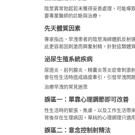
陰莖異常勃起若未獲得妥善處理，可能導
要專業醫師的診斷與治療。
先天體質因素
專家指出，早洩患者的陰莖海綿體肌反射
此更容易因刺激而興奮射精。針對這類體
泌尿生殖系統疾病
尿道炎、前列腺炎、精囊炎等炎症會刺激
會在性生活時造成過度牽引，引發早洩問
治療早洩的常見迷思
誤區一：單靠心理調節即可改善
性生活時的緊張、焦慮，以及工作生活帶
背後存在生理病因。單純的心理調理只適
誤區二：意念控制射精法