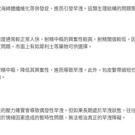
致海綿體纖維化等併發症，進而引發早洩。這類生理結構的問題
速度通常較正常人快，射精中樞的興奮性較高，射精閾值較低，
質問題，市面上有如
犀利士
等藥物可供選擇。
射精中樞，降低其興奮性，進而導致早洩。此外，包皮繫帶過短
題。
來的壓力確實會導致偶發性早洩。但如果長期處於早洩狀態，往
用於情緒因素造成的暫時性問題，無法根治真正的早洩障礙。