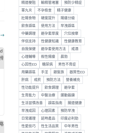
精道梗阻
輸精管堵塞
預防少精症
睪丸炎
不孕檢查
精子健康
壯陽食物
硬度提升
陽痿分級
飲食誤區
使用方法
早洩誤區
中藥調理
避孕套厚度
穴位按摩
部
→
伴侶支持
性健康知識
性健康教育
自我保健
避孕套使用方法
戒酒
心理輔導
假性陽痿
晨勃
心因性ED
糖尿病
男性不育症
用藥誤區
手淫
銀髮族
器質性ED
肝病
戒菸
預防方法
營養補充
性功能提升
飲食調理
避孕套
生育能力
中醫治療
運動鍛鍊
生活習慣改善
誤區指南
腸道健康
早洩成因
心理因素
預防早洩
日常護理
延時產品
印度必利勁
性愛技巧
性生活品質
中年男性