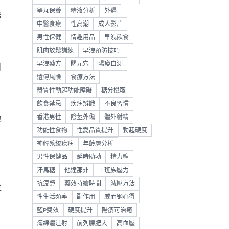
睾丸保養
精液分析
外遇
需
中醫食療
性高潮
成人影片
男性保健
情趣用品
早洩飲食
肌肉放鬆訓練
早洩預防技巧
早洩藥方
關元穴
陽痿自測
因
遺傳風險
食療方法
器質性勃起功能障礙
糖分攝取
飲食禁忌
疾病辨識
不良習慣
香港男性
陰莖外傷
體外射精
也
功能性食物
性愛品質提升
勃起硬度
神經系統疾病
年齡層分析
男性保健品
延時助勃
精力糖
汗馬糖
他達那非
上班族壓力
抗疲勞
藥效持續時間
減壓方法
往
性生活頻率
副作用
威而钢心得
藍P雙效
硬度提升
陽痿可治癒
海綿體注射
前列腺肥大
高血壓