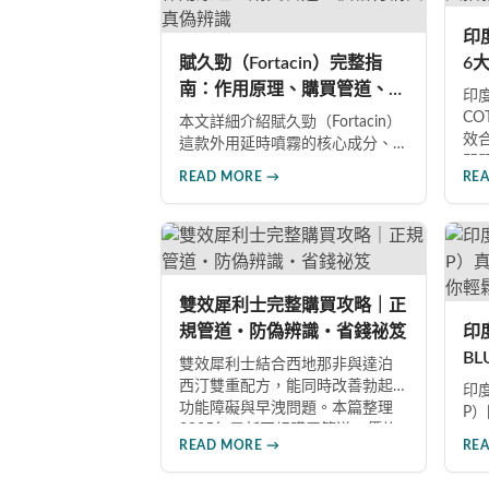
到理想效果並建立長期保健基
P
礎。
多
印
選
賦久勁（Fortacin）完整指
6
南：作用原理、購買管道、價
假
印度
格行情與真偽辨識
C
本文詳細介紹賦久勁（Fortacin）
效
這款外用延時噴霧的核心成分、
問
作用機制、臨床優勢，並提供正
READ MORE →
RE
分
品購買管道、價格行情比較及真
籤
偽辨識技巧，幫助您安心選購、
分
安心使用。
品
雙效犀利士完整購買攻略｜正
規管道・防偽辨識・省錢祕笈
印
B
雙效犀利士結合西地那非與達泊
南
西汀雙重配方，能同時改善勃起
印度
功能障礙與早洩問題。本篇整理
藥
P
2025年最新正規購買管道、價格
但
READ MORE →
RE
分析、防偽驗證方法及省錢優惠
資
資訊，幫助您避開市面上超過65%
應