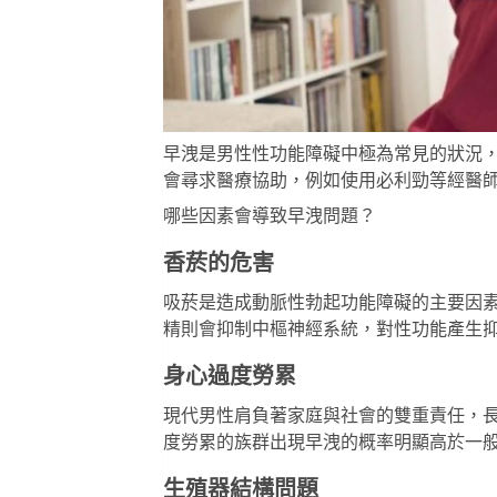
早洩是男性性功能障礙中極為常見的狀況
會尋求醫療協助，例如使用
必利勁
等經醫
哪些因素會導致早洩問題？
香菸的危害
吸菸是造成動脈性勃起功能障礙的主要因
精則會抑制中樞神經系統，對性功能產生
身心過度勞累
現代男性肩負著家庭與社會的雙重責任，
度勞累的族群出現早洩的概率明顯高於一
生殖器結構問題