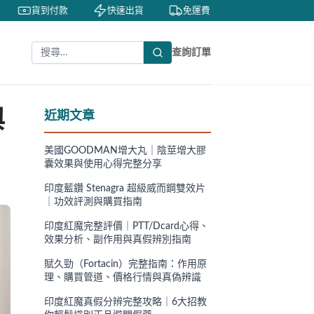
貨到付款
快速出貨
免運費
私密包裝
查詢訂單
與
近期文章
美國GOODMAN增大丸｜陰莖增大膠
囊效果與使用心得完整分享
印度藍鑽 Stenagra 超級威而鋼雙效片
｜功效評測與購買指南
印度紅魔完整評價｜PTT/Dcard心得、
效果分析、副作用與真假辨別指南
賦久勁（Fortacin）完整指南：作用原
理、購買管道、價格行情與真偽辨識
印度紅魔真假分辨完整攻略｜6大招教