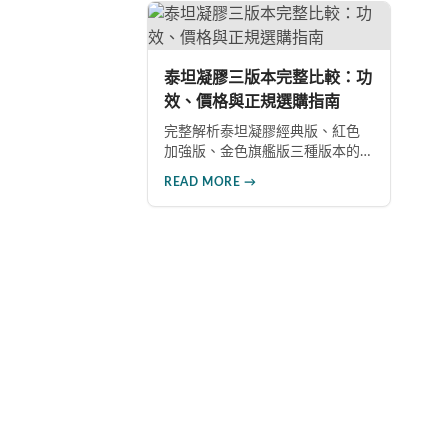
的假貨陷阱，選購100%正品雙效
面
犀利士。
假
用
泰坦凝膠三版本完整比較：功
效、價格與正規選購指南
完整解析泰坦凝膠經典版、紅色
加強版、金色旗艦版三種版本的
功效差異與建議售價。涵蓋各版
READ MORE →
本主要成分、使用效果與適用對
象，幫助你選擇最適合的產品，
並了解正規購買管道與售後保
障。