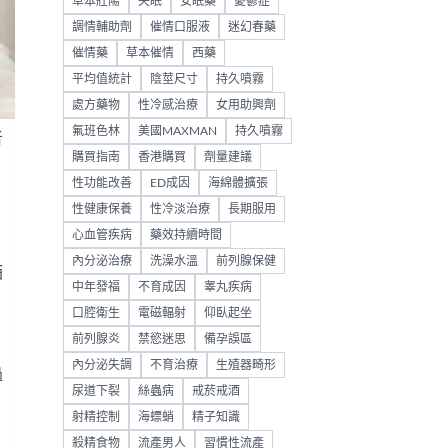
草本壯陽
失眠
安眠藥
憂鬱症
調情輔助劑
催情口服液
迷幻春藥
催情藥
草本催情
西藥
平均值統計
陰莖尺寸
持久噴霧
處方藥物
性冷感治療
女用助興劑
氟班色林
美國MAXMAN
持久噴霧
者
購買指南
香港購買
劑量建議
性功能改善
ED成因
海綿體擴張
性健康保養
性冷淡治療
長期服用
心血管疾病
藥效持續時間
內分泌治療
洗澡水溫
前列腺保健
酒
中年發福
不育成因
睾丸疾病
口腔衛生
電磁輻射
仰臥起坐
前列腺炎
禁慾迷思
備孕誤區
內分泌失調
不育治療
生殖器畸形
過
尿道下裂
絲蟲病
戒菸戒酒
射精控制
海螵蛸
精子知識
殺精食物
流產男人
習慣性流產