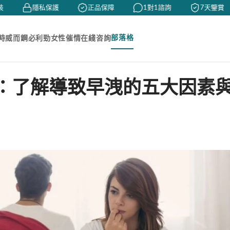
隱私保護
正品保障
1對1諮詢
7天鑒賞
部落格
時
威而鋼
必利勁
女性催情
在綫咨詢
：了解導致早洩的五大因素