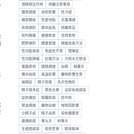
酒精相互作用
用藥注意事項
會
體質調理
自慰影響
性冷感
親密關係
性愛地點
夫妻溝通
疾病預防
壽命延長
用藥禁忌
前列腺痛
健康檢查
含鋅食物
被
利
肥胖預防
體重管理
陽痿改善方法
性功能衰退
免疫性不育
隱睾症
性功能障礙
壯陽方法
冷熱水交替浴
電腦使用
遺精調理
血精
精囊炎
水
備孕指南
高溫影響
藥物影響生育
無精症
精子密度
先天性畸形
精子過多症
黑色水果
泌尿系統感染
症狀識別
腎臟疾病
房中術
成
腎虛調理
藥物治療
咖啡因影響
求
少精子症
精子品質
染色體異常
遺傳疾病
睾丸炎
附睾炎
生殖道感染
吸菸危害
精液氣味