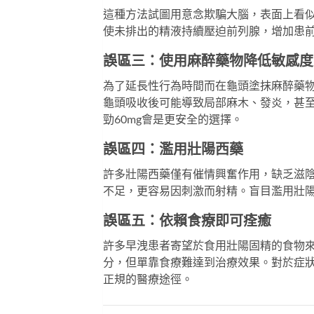
這種方法試圖用意念欺騙大腦，表面上看
使未排出的精液持續壓迫前列腺，增加患
誤區三：使用麻醉藥物降低敏感度
為了延長性行為時間而在龜頭塗抹麻醉藥
龜頭吸收後可能導致局部麻木、發炎，甚
勁60mg
會是更安全的選擇。
誤區四：濫用壯陽西藥
許多壯陽西藥僅有催情興奮作用，缺乏滋
不足，更容易因刺激而射精。盲目濫用壯
誤區五：依賴食療即可痊癒
許多早洩患者寄望於食用壯陽固精的食物
分，但單靠食療難達到治療效果。對於症
正規的醫療途徑。