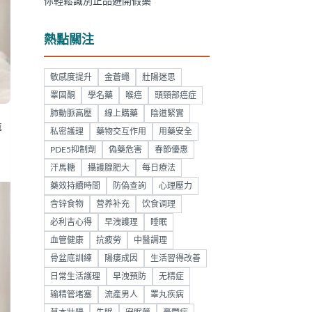
你輕鬆識別正品避開假藥
熱點關注
敏感度提升
金蒼蠅
壯陽迷思
睪固酮
學名藥
喉癌
頭頸部癌症
肺動脈高壓
線上購藥
陰道緊實
導
私密護理
藥物交互作用
用藥安全
PDE5抑制劑
偽藥危害
春節優惠
汗馬糖
攝護腺肥大
每日療法
藥效持續時間
防偽查詢
心理壓力
含锌食物
营养补充
饮食调理
必利吉心得
早洩護理
睡眠
血管健康
抗疲勞
中醫調理
骨盆底訓練
陽痿成因
生活習得改善
日常生活護理
早洩預防
无精症
输精管堵塞
流產男人
睪丸疾病