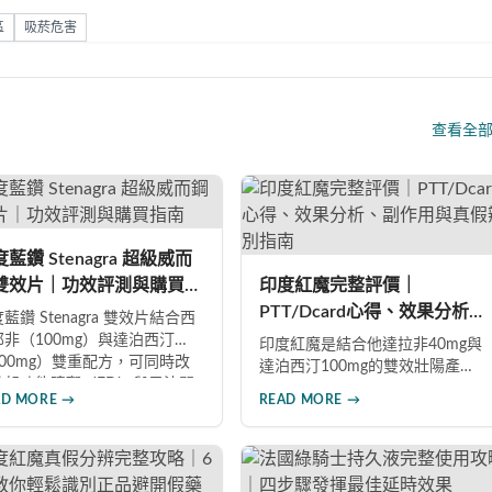
區
吸菸危害
查看全
藍鑽 Stenagra 超級威而
雙效片｜功效評測與購買指
印度紅魔完整評價｜
PTT/Dcard心得、效果分析、
藍鑽 Stenagra 雙效片結合西
副作用與真假辨別指南
那非（100mg）與達泊西汀
印度紅魔是結合他達拉非40mg與
100mg）雙重配方，可同時改
達泊西汀100mg的雙效壯陽產
勃起功能障礙（ED）與早洩問
品，同時改善勃起功能障礙與早
AD MORE →
READ MORE →
（PE）。根據使用者回饋，服
洩問題。藥效最長可持續36小
後約30分鐘即可感受效果，藥
時，價格僅為威而鋼的三分之
持續8至12小時，無論是硬度還
一。90%使用者給予正面評價，常
持久度都有明顯提升。Dcard、
見副作用為輕微頭痛（7%）。本