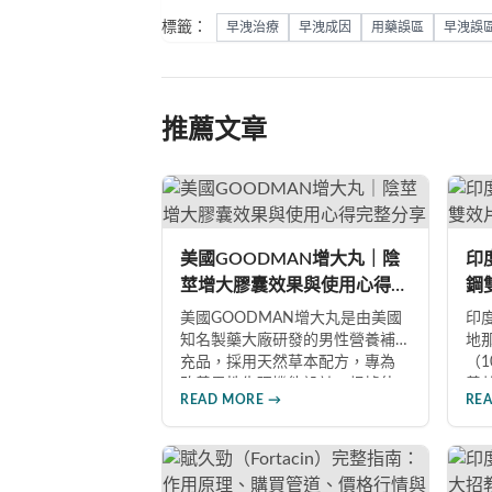
標籤：
早洩治療
早洩成因
用藥誤區
早洩誤
推薦文章
美國GOODMAN增大丸｜陰
印度
莖增大膠囊效果與使用心得完
鋼
整分享
南
美國GOODMAN增大丸是由美國
印度
知名製藥大廠研發的男性營養補
地
充品，採用天然草本配方，專為
（
改善男性生理機能設計。根據使
善
READ MORE →
RE
用者回饋，平均可增加陰莖長度2-
題
5公分，圍度提升25%-30%，同時
藥
改善陽痿、早洩等性功能障礙。
效
每日1-2粒，90天完整療程即可達
是