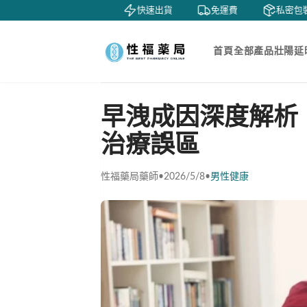
鑒賞
貨到付款
快速出貨
免運費
私密包裝
首頁
全部產品
壯陽延
早洩成因深度解析
治療誤區
性福藥局藥師
•
2026/5/8
•
男性健康