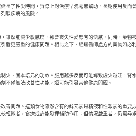
似延長了性愛時間，實際上對治療早洩毫無幫助。長期使用反而
前列腺疾病的風險。
物，雖然能減少敏感度，卻會喪失性愛應有的快感。同時，藥物
至引發更嚴重的健康問題。相比之下，經過醫師處方的藥物如
必
陰制火、固本培元的功效。服用越多反而可能導致虛火越旺，腎
陽劑不僅無法改善性功能，還可能引發其他健康問題。
來改善問題。這類食物雖然含有的鋅元素是精液和性激素的重要
狀較輕微者，食療或許能發揮輔助作用；但情況嚴重者，仍需尋