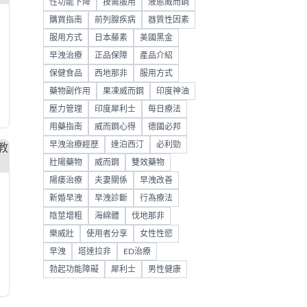
性功能下降
按需服用
液態威而鋼
購買指南
前列腺疾病
器質性因素
服用方式
日本藤素
美國黑金
早洩治療
正品保障
產品介紹
保健食品
西地那非
服用方式
藥物副作用
果凍威而鋼
印度神油
壓力管理
印度犀利士
每日療法
用藥指南
威而鋼心得
德國必邦
早洩治療經歷
達泊西汀
必利勁
壯陽藥物
威而鋼
雙效藥物
陽痿治療
夫妻關係
早洩改善
新婚早洩
早洩診斷
行為療法
陰莖增粗
海綿體
伐地那非
樂威壯
使用者分享
女性性慾
早洩
塔達拉非
ED治療
勃起功能障礙
犀利士
男性健康