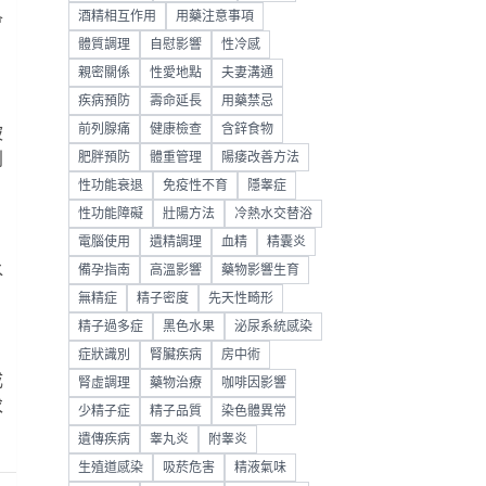
酒精相互作用
用藥注意事項
會
體質調理
自慰影響
性冷感
親密關係
性愛地點
夫妻溝通
疾病預防
壽命延長
用藥禁忌
前列腺痛
健康檢查
含鋅食物
被
利
肥胖預防
體重管理
陽痿改善方法
性功能衰退
免疫性不育
隱睾症
性功能障礙
壯陽方法
冷熱水交替浴
電腦使用
遺精調理
血精
精囊炎
水
備孕指南
高溫影響
藥物影響生育
無精症
精子密度
先天性畸形
精子過多症
黑色水果
泌尿系統感染
症狀識別
腎臟疾病
房中術
成
腎虛調理
藥物治療
咖啡因影響
求
少精子症
精子品質
染色體異常
遺傳疾病
睾丸炎
附睾炎
生殖道感染
吸菸危害
精液氣味