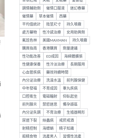
草本壯陽
失眠
安眠藥
憂鬱症
調情輔助劑
催情口服液
迷幻春藥
催情藥
草本催情
西藥
平均值統計
陰莖尺寸
持久噴霧
處方藥物
性冷感治療
女用助興劑
氟班色林
美國MAXMAN
持久噴霧
者
購買指南
香港購買
劑量建議
性功能改善
ED成因
海綿體擴張
性健康保養
性冷淡治療
長期服用
心血管疾病
藥效持續時間
內分泌治療
洗澡水溫
前列腺保健
酒
中年發福
不育成因
睾丸疾病
口腔衛生
電磁輻射
仰臥起坐
前列腺炎
禁慾迷思
備孕誤區
內分泌失調
不育治療
生殖器畸形
過
尿道下裂
絲蟲病
戒菸戒酒
射精控制
海螵蛸
精子知識
殺精食物
流產男人
習慣性流產