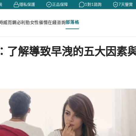
隱私保護
正品保障
1對1諮詢
7天鑒賞
部落格
時
威而鋼
必利勁
女性催情
在綫咨詢
：了解導致早洩的五大因素