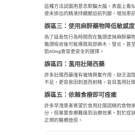
這種方法試圖用意念欺騙大腦，表面上看
使未排出的精液持續壓迫前列腺，增加患
誤區三：使用麻醉藥物降低敏感度
為了延長性行為時間而在龜頭塗抹麻醉藥
龜頭吸收後可能導致局部麻木、發炎，甚
勁60mg
會是更安全的選擇。
誤區四：濫用壯陽西藥
許多壯陽西藥僅有催情興奮作用，缺乏滋
不足，更容易因刺激而射精。盲目濫用壯
誤區五：依賴食療即可痊癒
許多早洩患者寄望於食用壯陽固精的食物
分，但單靠食療難達到治療效果。對於症
正規的醫療途徑。