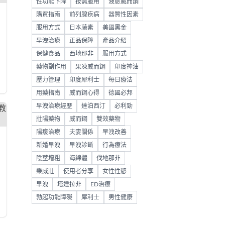
性功能下降
按需服用
液態威而鋼
購買指南
前列腺疾病
器質性因素
服用方式
日本藤素
美國黑金
早洩治療
正品保障
產品介紹
保健食品
西地那非
服用方式
藥物副作用
果凍威而鋼
印度神油
壓力管理
印度犀利士
每日療法
用藥指南
威而鋼心得
德國必邦
早洩治療經歷
達泊西汀
必利勁
壯陽藥物
威而鋼
雙效藥物
陽痿治療
夫妻關係
早洩改善
新婚早洩
早洩診斷
行為療法
陰莖增粗
海綿體
伐地那非
樂威壯
使用者分享
女性性慾
早洩
塔達拉非
ED治療
勃起功能障礙
犀利士
男性健康