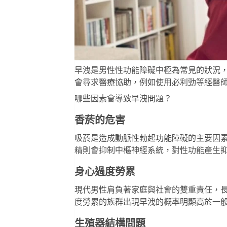
早洩是男性性功能障礙中極為常見的狀況
會尋求醫療協助，例如使用
必利勁
等經醫
哪些因素會導致早洩問題？
香菸的危害
吸菸是造成動脈性勃起功能障礙的主要因
精則會抑制中樞神經系統，對性功能產生
身心過度勞累
現代男性肩負著家庭與社會的雙重責任，
度勞累的族群出現早洩的概率明顯高於一
生殖器結構問題