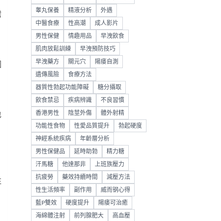
睾丸保養
精液分析
外遇
需
中醫食療
性高潮
成人影片
男性保健
情趣用品
早洩飲食
肌肉放鬆訓練
早洩預防技巧
早洩藥方
關元穴
陽痿自測
因
遺傳風險
食療方法
器質性勃起功能障礙
糖分攝取
飲食禁忌
疾病辨識
不良習慣
香港男性
陰莖外傷
體外射精
也
功能性食物
性愛品質提升
勃起硬度
神經系統疾病
年齡層分析
男性保健品
延時助勃
精力糖
汗馬糖
他達那非
上班族壓力
抗疲勞
藥效持續時間
減壓方法
往
性生活頻率
副作用
威而钢心得
藍P雙效
硬度提升
陽痿可治癒
海綿體注射
前列腺肥大
高血壓