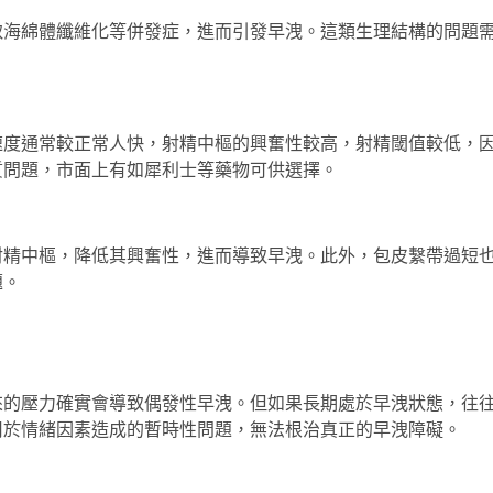
致海綿體纖維化等併發症，進而引發早洩。這類生理結構的問題
速度通常較正常人快，射精中樞的興奮性較高，射精閾值較低，
質問題，市面上有如
犀利士
等藥物可供選擇。
射精中樞，降低其興奮性，進而導致早洩。此外，包皮繫帶過短
題。
來的壓力確實會導致偶發性早洩。但如果長期處於早洩狀態，往
用於情緒因素造成的暫時性問題，無法根治真正的早洩障礙。