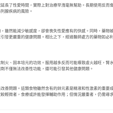
似延長了性愛時間，實際上對治療早洩毫無幫助。長期使用反而
前列腺疾病的風險。
物，雖然能減少敏感度，卻會喪失性愛應有的快感。同時，藥物
至引發更嚴重的健康問題。相比之下，經過醫師處方的藥物如
必
陰制火、固本培元的功效。服用越多反而可能導致虛火越旺，腎
陽劑不僅無法改善性功能，還可能引發其他健康問題。
來改善問題。這類食物雖然含有的鋅元素是精液和性激素的重要
狀較輕微者，食療或許能發揮輔助作用；但情況嚴重者，仍需尋