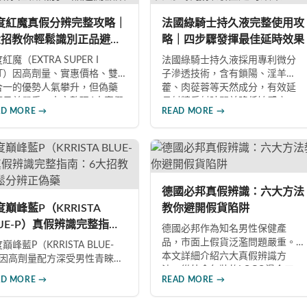
TT 網友實測分享，正面評價佔
文整理超過120則網友心得，幫助
數，是CP值極高的男性保健品
你了解真實效果、識別假貨與選
度紅魔真假分辨完整攻略｜
法國綠騎士持久液完整使用攻
擇。
擇正規購買管道。
大招教你輕鬆識別正品避開
略｜四步驟發揮最佳延時效果
藥
紅魔（EXTRA SUPER I
法國綠騎士持久液採用專利微分
OT）因高劑量、實惠價格、雙
子滲透技術，含有鎖陽、淫羊
合一的優勢人氣攀升，但偽藥
藿、肉蓯蓉等天然成分，有效延
題日益嚴重。本文整理6大真假
長射精反射時間並降低敏感度。
AD MORE →
READ MORE →
辨要點，從外包裝、防偽標
本文提供完整四步驟使用指南，
、藥錠特徵、購買管道到價格
從劑量控制到按摩吸收手法，協
析，協助消費者輕鬆識別正
助使用者找到最適合個人體質的
，保障用藥安全與效果。
用量，搭配正品購買管道與常見
錯誤修正建議，助您安全有效地
提升親密生活品質。
德國必邦真假辨識：六大方法
度巔峰藍P（KRRISTA
教你避開假貨陷阱
LUE-P）真假辨識完整指
德國必邦作為知名男性保健產
：6大招教你輕鬆分辨正偽
品，市面上假貨泛濫問題嚴重。
巔峰藍P（KRRISTA BLUE-
本文詳細介紹六大真假辨識方
）因高劑量配方深受男性青睞，
法：從外盒包裝的LOGO燙金工
仿冒品層出不窮。本文從製造
AD MORE →
READ MORE →
藝、說明書與生產地資訊、藥錠
訊、包裝、錠劑外觀、體感反
的「HY」刻印與六角星芒造型、
、防偽驗證、價格區間等六大