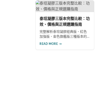
的假貨陷阱，選購100%正品雙效
面
犀利士。
假
用
泰坦凝膠三版本完整比較：功
效、價格與正規選購指南
完整解析泰坦凝膠經典版、紅色
加強版、金色旗艦版三種版本的
功效差異與建議售價。涵蓋各版
READ MORE →
本主要成分、使用效果與適用對
象，幫助你選擇最適合的產品，
並了解正規購買管道與售後保
障。