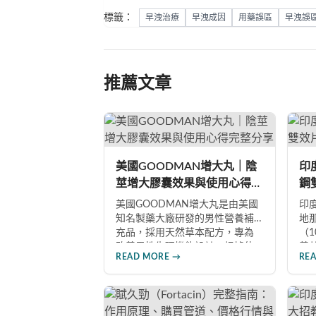
標籤：
早洩治療
早洩成因
用藥誤區
早洩誤
推薦文章
美國GOODMAN增大丸｜陰
印度
莖增大膠囊效果與使用心得完
鋼
整分享
南
美國GOODMAN增大丸是由美國
印度
知名製藥大廠研發的男性營養補
地
充品，採用天然草本配方，專為
（
改善男性生理機能設計。根據使
善
READ MORE →
RE
用者回饋，平均可增加陰莖長度2-
題
5公分，圍度提升25%-30%，同時
藥
改善陽痿、早洩等性功能障礙。
效
每日1-2粒，90天完整療程即可達
是