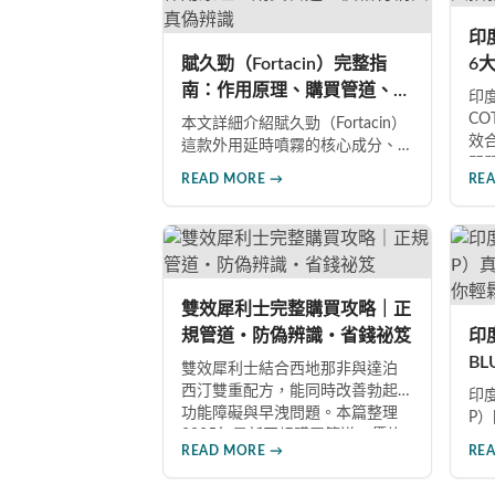
到理想效果並建立長期保健基
P
礎。
多
印
選
賦久勁（Fortacin）完整指
6
南：作用原理、購買管道、價
假
印度
格行情與真偽辨識
C
本文詳細介紹賦久勁（Fortacin）
效
這款外用延時噴霧的核心成分、
問
作用機制、臨床優勢，並提供正
READ MORE →
RE
分
品購買管道、價格行情比較及真
籤
偽辨識技巧，幫助您安心選購、
分
安心使用。
品
雙效犀利士完整購買攻略｜正
規管道・防偽辨識・省錢祕笈
印
B
雙效犀利士結合西地那非與達泊
南
西汀雙重配方，能同時改善勃起
印度
功能障礙與早洩問題。本篇整理
藥
P
2025年最新正規購買管道、價格
但
READ MORE →
RE
分析、防偽驗證方法及省錢優惠
資
資訊，幫助您避開市面上超過65%
應