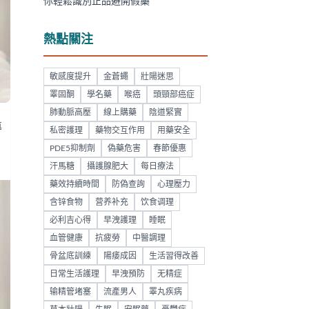
你輕鬆識別正品避開假藥
熱點關注
敏感度提升
金蒼蠅
壯陽迷思
睪固酮
學名藥
喉癌
頭頸部癌症
肺動脈高壓
線上購藥
陰道緊實
導
私密護理
藥物交互作用
用藥安全
PDE5抑制劑
偽藥危害
春節優惠
汗馬糖
攝護腺肥大
每日療法
藥效持續時間
防偽查詢
心理壓力
含锌食物
营养补充
饮食调理
必利吉心得
早洩護理
睡眠
血管健康
抗疲勞
中醫調理
骨盆底訓練
陽痿成因
生活習得改善
日常生活護理
早洩預防
无精症
输精管堵塞
流產男人
睪丸疾病