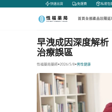
鑒賞
貨到付款
快速出貨
免運費
私密包裝
首頁
全部產品
壯陽延
早洩成因深度解析
治療誤區
性福藥局藥師
•
2026/5/8
•
男性健康