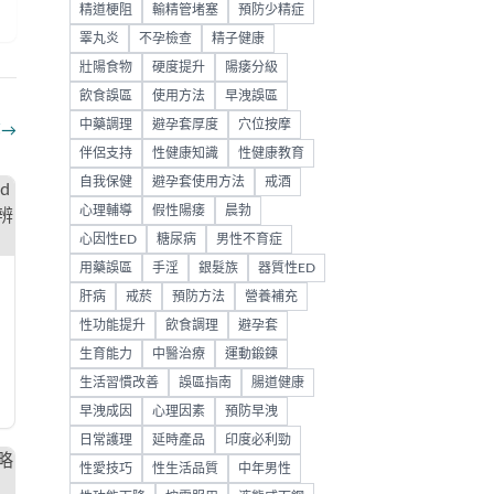
精道梗阻
輸精管堵塞
預防少精症
睪丸炎
不孕檢查
精子健康
壯陽食物
硬度提升
陽痿分級
飲食誤區
使用方法
早洩誤區
中藥調理
避孕套厚度
穴位按摩
部
→
伴侶支持
性健康知識
性健康教育
自我保健
避孕套使用方法
戒酒
心理輔導
假性陽痿
晨勃
心因性ED
糖尿病
男性不育症
用藥誤區
手淫
銀髮族
器質性ED
肝病
戒菸
預防方法
營養補充
性功能提升
飲食調理
避孕套
生育能力
中醫治療
運動鍛鍊
生活習慣改善
誤區指南
腸道健康
早洩成因
心理因素
預防早洩
日常護理
延時產品
印度必利勁
性愛技巧
性生活品質
中年男性