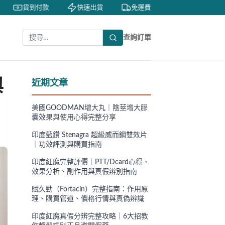
貨到付款
快速出貨
免運費
私密包裝
查詢訂單
與
近期文章
美國GOODMAN增大丸｜陰莖增大膠
囊效果與使用心得完整分享
印度藍鑽 Stenagra 超級威而鋼雙效片
｜功效評測與購買指南
印度紅魔完整評價｜PTT/Dcard心得、
效果分析、副作用與真假辨別指南
賦久勁（Fortacin）完整指南：作用原
理、購買管道、價格行情與真偽辨識
印度紅魔真假分辨完整攻略｜6大招教