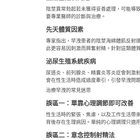
陰莖異常勃起若未獲得妥善處理，可能導
要專業醫師的診斷與治療。
先天體質因素
專家指出，早洩患者的陰莖海綿體肌反射
此更容易因刺激而興奮射精。針對這類體
泌尿生殖系統疾病
尿道炎、前列腺炎、精囊炎等炎症會刺激
會在性生活時造成過度牽引，引發早洩問
治療早洩的常見迷思
誤區一：單靠心理調節即可改善
性生活時的緊張、焦慮，以及工作生活帶
背後存在生理病因。單純的心理調理只適
誤區二：意念控制射精法