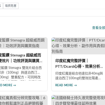
區
吸菸危害
查看全
藍鑽 Stenagra 超級威而
雙效片｜功效評測與購買指
印度紅魔完整評價｜
PTT/Dcard心得、效果分析、
藍鑽 Stenagra 雙效片結合西
副作用與真假辨別指南
那非（100mg）與達泊西汀
印度紅魔是結合他達拉非40mg與
100mg）雙重配方，可同時改
達泊西汀100mg的雙效壯陽產
勃起功能障礙（ED）與早洩問
品，同時改善勃起功能障礙與早
AD MORE →
READ MORE →
（PE）。根據使用者回饋，服
洩問題。藥效最長可持續36小
後約30分鐘即可感受效果，藥
時，價格僅為威而鋼的三分之
持續8至12小時，無論是硬度還
一。90%使用者給予正面評價，常
持久度都有明顯提升。Dcard、
見副作用為輕微頭痛（7%）。本