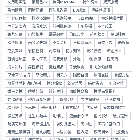
女用助興劑
氟班色林
美國MAXMAN
持久噴霧
購買指南
香港購買
劑量建議
性功能改善
ED成因
海綿體擴張
性健康保養
性冷淡治療
長期服用
心血管疾病
藥效持續時間
內分泌治療
洗澡水溫
前列腺保健
中年發福
不育成因
睾丸疾病
口腔衛生
電磁輻射
仰臥起坐
前列腺炎
禁慾迷思
備孕誤區
內分泌失調
不育治療
生殖器畸形
尿道下裂
絲蟲病
戒菸戒酒
射精控制
海螵蛸
精子知識
殺精食物
流產男人
習慣性流產
睾丸保養
精液分析
外遇
中醫食療
性高潮
成人影片
男性保健
情趣用品
早洩飲食
肌肉放鬆訓練
早洩預防技巧
早洩藥方
關元穴
陽痿自測
遺傳風險
食療方法
器質性勃起功能障礙
糖分攝取
飲食禁忌
疾病辨識
不良習慣
香港男性
陰莖外傷
體外射精
功能性食物
性愛品質提升
勃起硬度
神經系統疾病
年齡層分析
男性保健品
延時助勃
精力糖
汗馬糖
他達那非
上班族壓力
抗疲勞
藥效持續時間
減壓方法
性生活頻率
副作用
威而钢心得
藍P雙效
硬度提升
陽痿可治癒
海綿體注射
前列腺肥大
高血壓
酒精相互作用
用藥注意事項
體質調理
自慰影響
性冷感
親密關係
性愛地點