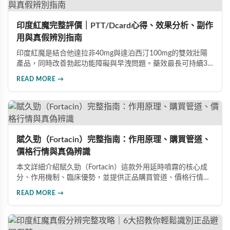
印度紅魔完整評價｜PTT/Dcard心得、效果分析、副作
用與真假辨別指南
印度紅魔是結合他達拉非40mg與達泊西汀100mg的雙效壯陽
產品，同時改善勃起功能障礙與早洩問題。藥效最長可持續36
小時，價格僅為威而鋼的三分之一。90%使用者給予正面評
READ MORE →
價，常見副作用為輕微頭痛（7%）。本文整理超過120則網友
心得，幫助你了解真實效果、識別假貨與選擇正規購買管道。
賦久勁（Fortacin）完整指南：作用原理、購買管道、
價格行情與真偽辨識
本文詳細介紹賦久勁（Fortacin）這款外用延時噴霧的核心成
分、作用機制、臨床優勢，並提供正品購買管道、價格行情比
較及真偽辨識技巧，幫助您安心選購、安心使用。
READ MORE →