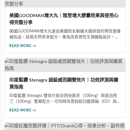
美國GOODMAN增大丸｜陰莖增大膠囊效果與使用心
得完整分享
美國GOODMAN增大丸是由美國知名製藥大廠研發的男性營養
補充品，採用天然草本配方，專為改善男性生理機能設計。根
據使用者回饋，平均可增加陰莖長度2-5公分，圍度提升
READ MORE →
25%-30%，同時改善陽痿、早洩等性功能障礙。每日1-2粒，
90天完整療程即可達到理想效果並建立長期保健基礎。
印度藍鑽 Stenagra 超級威而鋼雙效片｜功效評測與購
買指南
印度藍鑽 Stenagra 雙效片結合西地那非（100mg）與達泊西
汀（100mg）雙重配方，可同時改善勃起功能障礙（ED）與早
洩問題（PE）。根據使用者回饋，服藥後約30分鐘即可感受效
READ MORE →
果，藥效持續8至12小時，無論是硬度還是持久度都有明顯提
升。Dcard、PTT 網友實測分享，正面評價佔多數，是CP值極
高的男性保健品選擇。