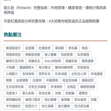
賦久勁（Fortacin）完整指南：作用原理、購買管道、價格行情與真
偽辨識
印度紅魔真假分辨完整攻略｜6大招教你輕鬆識別正品避開假藥
熱點關注
敏感度提升
金蒼蠅
壯陽迷思
睪固酮
學名藥
喉癌
頭頸部癌症
肺動脈高壓
線上購藥
陰道緊實
私密護理
藥物交互作用
用藥安全
PDE5抑制劑
偽藥危害
春節優惠
汗馬糖
攝護腺肥大
每日療法
藥效持續時間
防偽查詢
心理壓力
含锌食物
营养补充
饮食调理
必利吉心得
早洩護理
睡眠
血管健康
抗疲勞
中醫調理
骨盆底訓練
陽痿成因
生活習得改善
日常生活護理
早洩預防
无精症
输精管堵塞
流產男人
睪丸疾病
草本壯陽
失眠
安眠藥
憂鬱症
調情輔助劑
催情口服液
迷幻春藥
催情藥
草本催情
西藥
平均值統計
陰莖尺寸
持久噴霧
處方藥物
性冷感治療