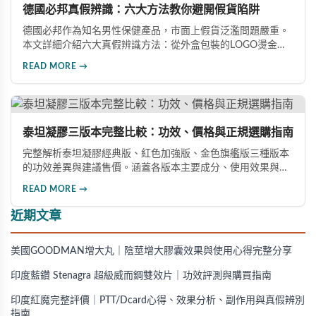
德國必邦真假辨識：六大方法教你避開假貨陷阱
德國必邦作為知名男性保健產品，市面上假貨泛濫問題嚴重。
本文詳細介紹六大真假辨識方法：從外盒包裝的LOGO燙金工
藝、說明書與生產地資訊、藥錠的「HY」刻印與六角星芒造
READ MORE →
型、瓶身玻璃與瓶蓋品質，到購買來源管道及實際服用體感，
全方位教您如何辨別真偽，避免購買無效甚至危害健康的假冒
產品。
泰坦凝膠三版本完整比較：功效、價格與正規選購指南
完整解析泰坦凝膠經典版、紅色加強版、金色旗艦版三種版本
的功效差異與建議售價。涵蓋各版本主要成分、使用效果與適
用對象，幫助你選擇最適合的產品，並了解正規購買管道與售
READ MORE →
後保障。
近期文章
美國GOODMAN增大丸｜陰莖增大膠囊效果與使用心得完整分享
印度藍鑽 Stenagra 超級威而鋼雙效片｜功效評測與購買指南
印度紅魔完整評價｜PTT/Dcard心得、效果分析、副作用與真假辨別
指南