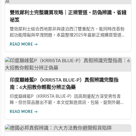
雙效犀利士完整購買攻略｜正規管道・防偽辨識・省錢
祕笈
雙效犀利士結合西地那非與達泊西汀雙重配方，能同時改善勃
起功能障礙與早洩問題。本篇整理2025年最新正規購買管道、
價格分析、防偽驗證方法及省錢優惠資訊，幫助您避開市面上
READ MORE →
超過65%的假貨陷阱，選購100%正品雙效犀利士。
印度巔峰藍P（KRRISTA BLUE-P）真假辨識完整指
南：6大招教你輕鬆分辨正偽藥
印度巔峰藍P（KRRISTA BLUE-P）因高劑量配方深受男性青
睞，但仿冒品層出不窮。本文從製造資訊、包裝、錠劑外觀、
體感反應、防偽驗證、價格區間等六大面向，詳細解析如何精
READ MORE →
準辨識真假，幫助您安心選購、放心使用，避免健康風險。