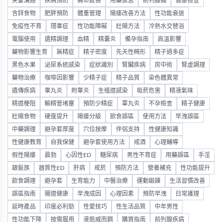
夫妻溝通
疾病預防
壽命延長
用藥禁忌
前列腺痛
健康檢查
含鋅食物
肥胖預防
體重管理
陽痿改善方法
性功能衰退
免疫性不育
隱睾症
性功能障礙
壯陽方法
冷熱水交替浴
電腦使用
遺精調理
血精
精囊炎
備孕指南
高溫影響
藥物影響生育
無精症
精子密度
先天性畸形
精子過多症
黑色水果
泌尿系統感染
症狀識別
腎臟疾病
房中術
腎虛調理
藥物治療
咖啡因影響
少精子症
精子品質
染色體異常
遺傳疾病
睾丸炎
附睾炎
生殖道感染
吸菸危害
精液氣味
精道梗阻
輸精管堵塞
預防少精症
睪丸炎
不孕檢查
精子健康
壯陽食物
硬度提升
陽痿分級
飲食誤區
使用方法
早洩誤區
中藥調理
避孕套厚度
穴位按摩
伴侶支持
性健康知識
性健康教育
自我保健
避孕套使用方法
戒酒
心理輔導
假性陽痿
晨勃
心因性ED
糖尿病
男性不育症
用藥誤區
手淫
銀髮族
器質性ED
肝病
戒菸
預防方法
營養補充
性功能提升
飲食調理
避孕套
生育能力
中醫治療
運動鍛鍊
生活習慣改善
誤區指南
腸道健康
早洩成因
心理因素
預防早洩
日常護理
延時產品
印度必利勁
性愛技巧
性生活品質
中年男性
性功能下降
按需服用
液態威而鋼
購買指南
前列腺疾病