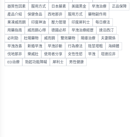
器質性因素
服用方式
日本藤素
美國黑金
早洩治療
正品保障
產品介紹
保健食品
西地那非
服用方式
藥物副作用
果凍威而鋼
印度神油
壓力管理
印度犀利士
每日療法
用藥指南
威而鋼心得
德國必邦
早洩治療經歷
達泊西汀
必利勁
壯陽藥物
威而鋼
雙效藥物
陽痿治療
夫妻關係
早洩改善
新婚早洩
早洩診斷
行為療法
陰莖增粗
海綿體
伐地那非
樂威壯
使用者分享
女性性慾
早洩
塔達拉非
ED治療
勃起功能障礙
犀利士
男性健康