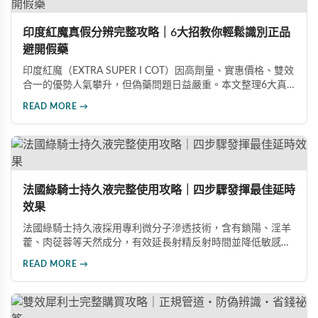
印度紅魔真假分辨完整攻略｜6大招教你輕鬆識別正品
避開假藥
印度紅魔（EXTRA SUPER I COT）因高劑量、實惠價格、雙效
合一的優勢人氣攀升，但偽藥問題日益嚴重。本文整理6大真
假分辨要點，從外包裝、防偽標籤、藥錠特徵、購買管道到價
READ MORE →
格分析，協助消費者輕鬆識別正品，保障用藥安全與效果。
法國綠騎士持久液完整使用攻略｜四步驟發揮最佳延時
效果
法國綠騎士持久液採用專利微分子滲透技術，含有鎖陽、淫羊
藿、肉蓯蓉等天然成分，有效延長射精反射時間並降低敏感
度。本文提供完整四步驟使用指南，從劑量控制到按摩吸收手
READ MORE →
法，協助使用者找到最適合個人體質的用量，搭配正品購買管
道與常見錯誤修正建議，助您安全有效地提升親密生活品質。