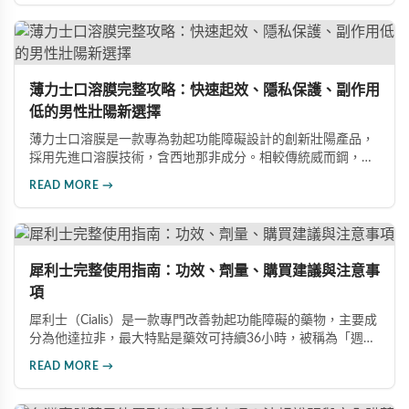
性生活。
薄力士口溶膜完整攻略：快速起效、隱私保護、副作用
低的男性壯陽新選擇
薄力士口溶膜是一款專為勃起功能障礙設計的創新壯陽產品，
採用先進口溶膜技術，含西地那非成分。相較傳統威而鋼，起
效更快（15-30分鐘）、無需配水、隱私性佳、副作用發生率
READ MORE →
低。本文詳解產品特色、雙效版本比較、四大選購通路及避開
假藥的方法。
犀利士完整使用指南：功效、劑量、購買建議與注意事
項
犀利士（Cialis）是一款專門改善勃起功能障礙的藥物，主要成
分為他達拉非，最大特點是藥效可持續36小時，被稱為「週末
藥丸」。本文詳細介紹犀利士的適用對象、劑量選擇（5mg、
READ MORE →
20mg、雙效100mg）、正規購買管道、服用禁忌與常見副作
用，幫助您安全用藥。