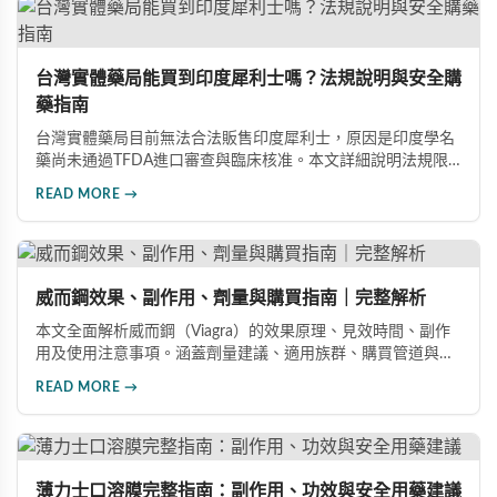
台灣實體藥局能買到印度犀利士嗎？法規說明與安全購
藥指南
台灣實體藥局目前無法合法販售印度犀利士，原因是印度學名
藥尚未通過TFDA進口審查與臨床核准。本文詳細說明法規限
制原因，並介紹三種安全可靠的購藥管道：官方授權線上藥
READ MORE →
局、海外代購服務、品牌官網直購，幫助消費者安心取得正品
印度犀利士。
威而鋼效果、副作用、劑量與購買指南｜完整解析
本文全面解析威而鋼（Viagra）的效果原理、見效時間、副作
用及使用注意事項。涵蓋劑量建議、適用族群、購買管道與價
格分析，幫助您安全有效地改善勃起功能障礙。
READ MORE →
薄力士口溶膜完整指南：副作用、功效與安全用藥建議