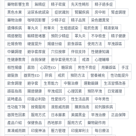
藥物影響生育
無精症
精子密度
先天性畸形
精子過多症
黑色水果
泌尿系統感染
症狀識別
腎臟疾病
房中術
腎虛調理
藥物治療
咖啡因影響
少精子症
精子品質
染色體異常
遺傳疾病
睾丸炎
附睾炎
生殖道感染
吸菸危害
精液氣味
精道梗阻
輸精管堵塞
預防少精症
睪丸炎
不孕檢查
精子健康
壯陽食物
硬度提升
陽痿分級
飲食誤區
使用方法
早洩誤區
中藥調理
避孕套厚度
穴位按摩
伴侶支持
性健康知識
性健康教育
自我保健
避孕套使用方法
戒酒
心理輔導
假性陽痿
晨勃
心因性ED
糖尿病
男性不育症
用藥誤區
手淫
銀髮族
器質性ED
肝病
戒菸
預防方法
營養補充
性功能提升
飲食調理
避孕套
生育能力
中醫治療
運動鍛鍊
生活習慣改善
誤區指南
腸道健康
早洩成因
心理因素
預防早洩
日常護理
延時產品
印度必利勁
性愛技巧
性生活品質
中年男性
性功能下降
按需服用
液態威而鋼
購買指南
前列腺疾病
器質性因素
服用方式
日本藤素
美國黑金
早洩治療
正品保障
產品介紹
保健食品
西地那非
服用方式
藥物副作用
果凍威而鋼
印度神油
壓力管理
印度犀利士
每日療法