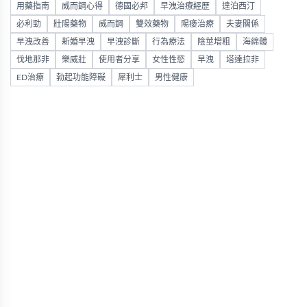
用藥指南
威而鋼心得
德國必邦
早洩治療經歷
達泊西汀
必利勁
壯陽藥物
威而鋼
雙效藥物
陽痿治療
夫妻關係
早洩改善
新婚早洩
早洩診斷
行為療法
陰莖增粗
海綿體
伐地那非
樂威壯
使用者分享
女性性慾
早洩
塔達拉非
ED治療
勃起功能障礙
犀利士
男性健康