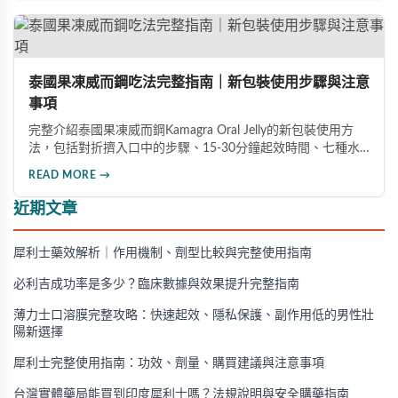
泰國果凍威而鋼吃法完整指南｜新包裝使用步驟與注意
事項
完整介紹泰國果凍威而鋼Kamagra Oral Jelly的新包裝使用方
法，包括對折擠入口中的步驟、15-30分鐘起效時間、七種水
果口味及禁忌注意事項，幫助男性正確安全地使用此產品。
READ MORE →
近期文章
犀利士藥效解析｜作用機制、劑型比較與完整使用指南
必利吉成功率是多少？臨床數據與效果提升完整指南
薄力士口溶膜完整攻略：快速起效、隱私保護、副作用低的男性壯
陽新選擇
犀利士完整使用指南：功效、劑量、購買建議與注意事項
台灣實體藥局能買到印度犀利士嗎？法規說明與安全購藥指南