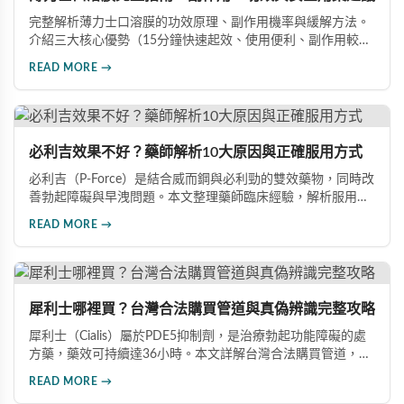
完整解析薄力士口溶膜的功效原理、副作用機率與緩解方法。
介紹三大核心優勢（15分鐘快速起效、使用便利、副作用較
低），涵蓋雙效版本與其他ED藥物的詳細比較，提供安全用藥
READ MORE →
建議與禁忌族群說明，幫助你做出最有保障的用藥選擇，重拾
自信生活。
必利吉效果不好？藥師解析10大原因與正確服用方式
必利吉（P-Force）是結合威而鋼與必利勁的雙效藥物，同時改
善勃起障礙與早洩問題。本文整理藥師臨床經驗，解析服用時
間、飲食搭配、心理因素等10大常見原因，幫助男性正確用
READ MORE →
藥、發揮最佳效果，重拾自信。
犀利士哪裡買？台灣合法購買管道與真偽辨識完整攻略
犀利士（Cialis）屬於PDE5抑制劑，是治療勃起功能障礙的處
方藥，藥效可持續達36小時。本文詳解台灣合法購買管道，包
括實體藥局與線上藥局的選擇要點，並提供完整真偽辨識方
READ MORE →
法，幫助您避免購買到假冒產品，確保用藥安全。