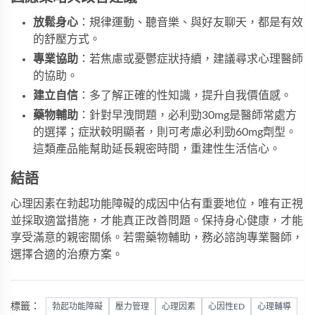
放鬆身心
：規律運動、聽音樂、與好友聊天，都是有效
的舒壓方式。
專業協助
：若焦慮或憂鬱症狀持續，建議尋求心理醫師
的協助。
建立自信
：多了解正確的性知識，提升自我價值感。
藥物輔助
：針對早洩問題，
必利勁30mg
是醫師常處方
的選擇；症狀較明顯者，則可考慮
必利勁60mg
劑型。
這類產品能幫助延長親密時間，重建性生活信心。
結語
心理因素在勃起功能障礙的成因中佔有重要地位，唯有正視
並採取適當措施，才能真正改善問題。保持身心健康，才能
享受滿意的親密關係。若需藥物輔助，務必諮詢專業醫師，
選擇合適的治療方案。
標籤：
勃起功能障礙
壓力管理
心理因素
心因性ED
心理輔導