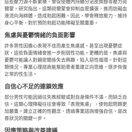
這些壓力源不斷累積，會促使體內持續分泌皮質醇等壓力荷
爾蒙。研究指出，這類荷爾蒙會抑制血管擴張，進而妨礙血
液流向海綿體，造成勃起困難。因此，學會釋放壓力、維持
身心平衡，對於預防勃起功能障礙至關重要。
焦慮與憂鬱情緒的負面影響
許多男性因擔心表現不佳而產生焦慮感，甚至出現憂鬱症
狀，這些負面情緒會進一步削弱性功能。更糟的是，焦慮與
憂鬱可能讓人對親密關係失去興趣，陷入惡性循環。針對這
類情況，專業心理諮商能幫助患者重建正向思維，逐步恢復
正常的性生活。
自信心不足的連鎖效應
部分男性可能因過往失敗經驗或對自身條件不滿，而缺乏自
信。這類心理障礙往往會導致「表現焦慮」，使勃起問題更
加嚴重。建立正確的性觀念、透過專業諮詢增強自信，是改
善狀況的關鍵一步。
因應策略與改善建議