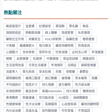
熱點關注
敏感度提升
金蒼蠅
壯陽迷思
睪固酮
學名藥
喉癌
頭頸部癌症
肺動脈高壓
線上購藥
陰道緊實
私密護理
藥物交互作用
用藥安全
PDE5抑制劑
偽藥危害
春節優惠
汗馬糖
攝護腺肥大
每日療法
藥效持續時間
防偽查詢
心理壓力
含锌食物
营养补充
饮食调理
必利吉心得
早洩護理
睡眠
血管健康
抗疲勞
中醫調理
骨盆底訓練
陽痿成因
生活習得改善
日常生活護理
早洩預防
无精症
输精管堵塞
流產男人
睪丸疾病
草本壯陽
失眠
安眠藥
憂鬱症
調情輔助劑
催情口服液
迷幻春藥
催情藥
草本催情
西藥
平均值統計
陰莖尺寸
持久噴霧
處方藥物
性冷感治療
女用助興劑
氟班色林
美國MAXMAN
持久噴霧
購買指南
香港購買
劑量建議
性功能改善
ED成因
海綿體擴張
性健康保養
性冷淡治療
長期服用
心血管疾病
藥效持續時間
內分泌治療
洗澡水溫
前列腺保健
中年發福
不育成因