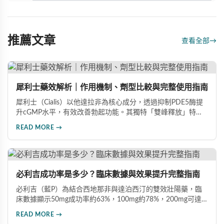
推薦文章
查看全部
→
犀利士藥效解析｜作用機制、劑型比較與完整使用指南
犀利士（Cialis）以他達拉非為核心成分，透過抑制PDE5酶提
升cGMP水平，有效改善勃起功能。其獨特「雙峰釋放」特性
使藥效可持續36小時，兼具速效20mg與每日錠5mg兩種劑
READ MORE →
型。文章深入比較各劑型差異，分析臨床數據（晨勃改善
83%、成功插入率91%），並提供用藥注意事項，協助男性根
據需求選擇最適合的犀利士規格。
必利吉成功率是多少？臨床數據與效果提升完整指南
必利吉（藍P）為結合西地那非與達泊西汀的雙效壯陽藥，臨
床數據顯示50mg成功率約63%，100mg約78%，200mg可達
88%。本文詳解7大提升藥效建議，包括性刺激配合、劑量調
READ MORE →
整、飲食禁忌及真假辨別，助您充分發揮藥物潛力，重獲自信