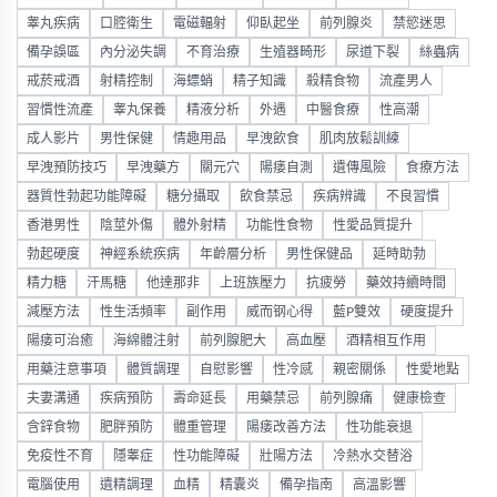
睾丸疾病
口腔衛生
電磁輻射
仰臥起坐
前列腺炎
禁慾迷思
備孕誤區
內分泌失調
不育治療
生殖器畸形
尿道下裂
絲蟲病
戒菸戒酒
射精控制
海螵蛸
精子知識
殺精食物
流產男人
習慣性流產
睾丸保養
精液分析
外遇
中醫食療
性高潮
成人影片
男性保健
情趣用品
早洩飲食
肌肉放鬆訓練
早洩預防技巧
早洩藥方
關元穴
陽痿自測
遺傳風險
食療方法
器質性勃起功能障礙
糖分攝取
飲食禁忌
疾病辨識
不良習慣
香港男性
陰莖外傷
體外射精
功能性食物
性愛品質提升
勃起硬度
神經系統疾病
年齡層分析
男性保健品
延時助勃
精力糖
汗馬糖
他達那非
上班族壓力
抗疲勞
藥效持續時間
減壓方法
性生活頻率
副作用
威而钢心得
藍P雙效
硬度提升
陽痿可治癒
海綿體注射
前列腺肥大
高血壓
酒精相互作用
用藥注意事項
體質調理
自慰影響
性冷感
親密關係
性愛地點
夫妻溝通
疾病預防
壽命延長
用藥禁忌
前列腺痛
健康檢查
含鋅食物
肥胖預防
體重管理
陽痿改善方法
性功能衰退
免疫性不育
隱睾症
性功能障礙
壯陽方法
冷熱水交替浴
電腦使用
遺精調理
血精
精囊炎
備孕指南
高溫影響