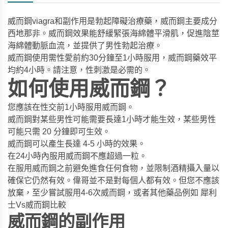
威而鋼viagra和副作用是勃起障礙治療藥，威而鋼主要成分
西地那非。威而鋼效果能舒緩緊張海綿體平滑肌，促進陰莖
海綿體動脈血流，並提供了男性勃起治療。
威而鋼使用需性愛前約30分鐘至1小時服用，威而鋼藥效平
均約4小時。請注意，性刺激是必需的。
如何使用威而鋼？
您應該在性交前1小時服用威而鋼。
威而鋼對某些男性可能需要長達1小時才能生效，某些男性
可能只需 20 分鐘即可生效。
威而鋼可以產生長達 4-5 小時的效果。
在24小時內服用威而鋼不應超過一粒。
在服用威而鋼之前避免進食任何食物，並限制酒精攝入量以
確保它仍然有效。偉哥並不是對每個人都有效。但您不應該
放棄，至少嘗試服用4-6次威而鋼，或者其他藥品例如 犀利
士Vs威而鋼比較
威而鋼的副作用