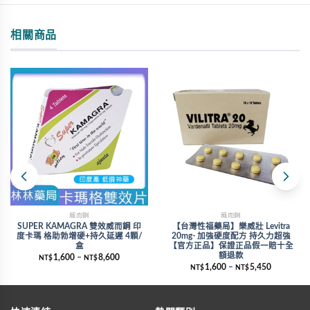
相關商品
威而鋼
威而鋼
SUPER KAMAGRA 雙效威而鋼 印
【台灣性福藥局】樂威壯 Levitra
度卡瑪 格助勃增硬+持久延遲 4顆/
20mg- 加強硬度配方 持久力超強
盒
【官方正品】保證正品假一賠十全
額退款
1,600
–
8,600
NT$
NT$
1,600
–
5,450
NT$
NT$