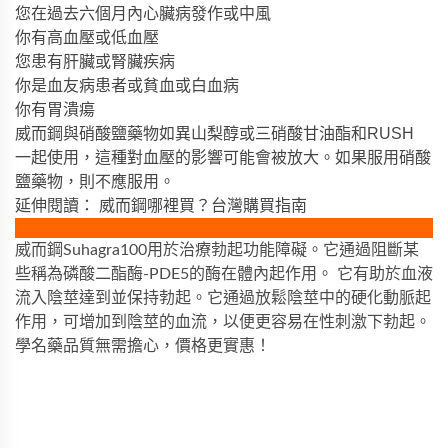
您在過去六個月內心臟病發作或中風
你有高血壓或低血壓
您患有肝臟或腎臟疾病
你是血友病患者或貧血或白血病
你有胃潰瘍
威而鋼與硝酸鹽藥物如異山梨醇或三硝酸甘油酯和RUSH
一起使用，這種對血壓的影響可能會被放大。如果服用硝酸
鹽藥物，則不應服用。
延伸閱讀：
威而鋼哪裡買？台灣購買指南
威而鋼Suhagra100用於治療勃起功能障礙。它通過阻斷某
些稱為磷酸二酯酶-PDE5的酶在體內起作用。 它有助於血液
流入陰莖達到並保持勃起。它通過放鬆陰莖中的硬化動脈起
作用，可增加到陰莖的血流，以便更容易在性刺激下勃起。
學名藥品質無需擔心，價格更實惠！