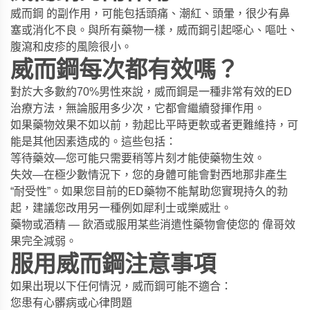
威而鋼
的副作用，可能包括頭痛、潮紅、頭暈，很少有鼻
塞或消化不良。與所有藥物一樣，威而鋼引起噁心、嘔吐、
腹瀉和皮疹的風險很小。
威而鋼每次都有效嗎？
對於大多數約70%男性來說，威而鋼是一種非常有效的ED
治療方法，無論服用多少次，它都會繼續發揮作用。
如果藥物效果不如以前，勃起比平時更軟或者更難維持，可
能是其他因素造成的。這些包括：
等待藥效—您可能只需要稍等片刻才能使藥物生效。
失效—在極少數情況下，您的身體可能會對西地那非產生
“耐受性”。如果您目前的ED藥物不能幫助您實現持久的勃
起，建議您改用另一種例如犀利士或樂威壯。
藥物或酒精 — 飲酒或服用某些消遣性藥物會使您的 偉哥效
果完全減弱。
服用威而鋼注意事項
如果出現以下任何情況，威而鋼可能不適合：
您患有心髒病或心律問題