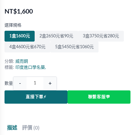
NT$1,600
選擇規格
1盒1600元
2盒2650元省90元
3盒3750元省280元
4盒4600元省670元
5盒5450元省1060元
分類:
威而鋼
標籤:
印度進口學名藥,
-
+
數量
直接下單⚡
聯繫客服💬
描述
評價 (0)