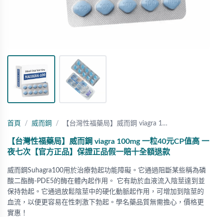
首頁
威而鋼
【台灣性福藥局】威而鋼 viagra 1…
【台灣性福藥局】威而鋼 viagra 100mg 一粒40元CP值高 一
夜七次【官方正品】保證正品假一賠十全額退款
威而鋼Suhagra100用於治療勃起功能障礙。它通過阻斷某些稱為磷
酸二酯酶-PDE5的酶在體內起作用。 它有助於血液流入陰莖達到並
保持勃起。它通過放鬆陰莖中的硬化動脈起作用，可增加到陰莖的
血流，以便更容易在性刺激下勃起。學名藥品質無需擔心，價格更
實惠！