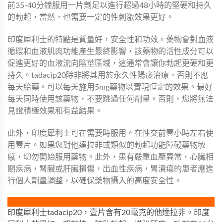
前35-40分鐘服用一片劑足以進行超過48小時的堅硬和持久
的勃起，當然，也需要一定的性刺激效果更好。
印度犀利士的特點是質量好，安全性和功效。藥物會對血液
循環和血液肌肉功能產生最終影響，該藥物的活性成分可以
促進更好的血液流向陰莖區域，這通常會讓你勃起更硬和更
持久。tadacip20除非將其用於永久性陽痿治療，否則不應
每天給藥。可以每天施用5mg藥物以實現恒定的效果。最好
每天同時使用該藥物，不要跳過任何劑量。否則，您將無法
見證積極效果和有益結果。
此外，印度犀利士可在需要時服用。在性交前壹小時左右使
用壹片。如果您對他達拉非或類似的勃起功能障礙藥物敏
感，切勿開始服用藥物。此外，患有嚴重血壓異常，心臟相
關疾病，腎臟或肝臟損傷，出血性疾病，胃潰瘍的患者應進
行個人劑量調整，以確保藥物攝入的高度安全性。
印度犀利士tadacip20，壹片含有20毫克的他達拉非。印度