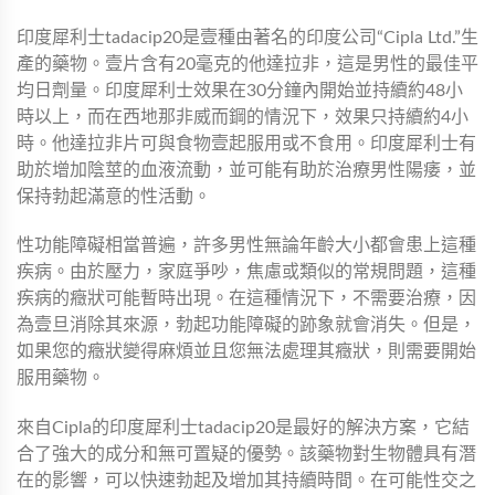
印度犀利士tadacip20是壹種由著名的印度公司“Cipla Ltd.”生
產的藥物。壹片含有20毫克的他達拉非，這是男性的最佳平
均日劑量。印度犀利士效果在30分鐘內開始並持續約48小
時以上，而在西地那非威而鋼的情況下，效果只持續約4小
時。他達拉非片可與食物壹起服用或不食用。印度犀利士有
助於增加陰莖的血液流動，並可能有助於治療男性陽痿，並
保持勃起滿意的性活動。
性功能障礙相當普遍，許多男性無論年齡大小都會患上這種
疾病。由於壓力，家庭爭吵，焦慮或類似的常規問題，這種
疾病的癥狀可能暫時出現。在這種情況下，不需要治療，因
為壹旦消除其來源，勃起功能障礙的跡象就會消失。但是，
如果您的癥狀變得麻煩並且您無法處理其癥狀，則需要開始
服用藥物。
來自Cipla的印度犀利士tadacip20是最好的解決方案，它結
合了強大的成分和無可置疑的優勢。該藥物對生物體具有潛
在的影響，可以快速勃起及增加其持續時間。在可能性交之