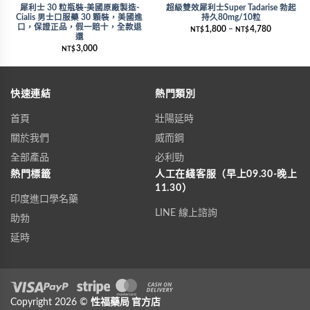
犀利士 30 粒瓶裝-美國原廠製造-
超級雙效犀利士Super Tadarise 勃起
Cialis 男士口服藥 30 顆裝，美國進
持久80mg/10粒
口，保證正品，假一賠十，全款退
1,800
–
4,780
NT$
NT$
還
3,000
NT$
快速連結
熱門類別
首頁
壯陽延時
關於我們
威而鋼
全部產品
必利勁
熱門標籤
人工在綫客服（早上09.30-晚上
11.30）
印度進口學名藥
LINE 線上諮詢
助勃
延時
Visa
Copyright 2026 ©
PayPal
Stripe
性福藥局
MasterCard
官方店
Cash On Delivery