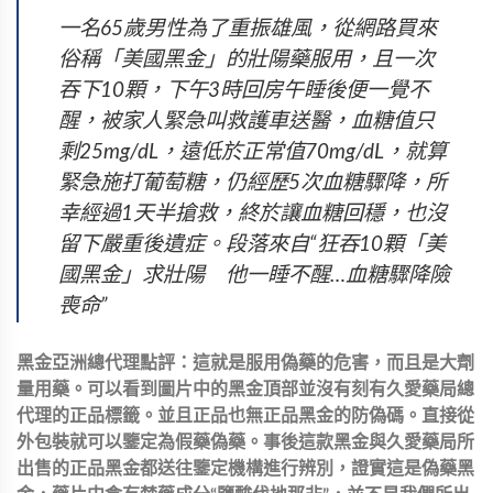
一名65歲男性為了重振雄風，從網路買來
俗稱「美國黑金」的壯陽藥服用，且一次
吞下10顆，下午3時回房午睡後便一覺不
醒，被家人緊急叫救護車送醫，血糖值只
剩25mg/dL，遠低於正常值70mg/dL，就算
緊急施打葡萄糖，仍經歷5次血糖驟降，所
幸經過1天半搶救，終於讓血糖回穩，也沒
留下嚴重後遺症。段落來自“狂吞10顆「美
國黑金」求壯陽 他一睡不醒…血糖驟降險
喪命”
黑金亞洲總代理點評：這就是服用偽藥的危害，而且是大劑
量用藥。可以看到圖片中的黑金頂部並沒有刻有久愛藥局總
代理的正品標籤。並且正品也無正品黑金的防偽碼。直接從
外包裝就可以鑒定為假藥偽藥。事後這款黑金與久愛藥局所
出售的正品黑金都送往鑒定機構進行辨別，證實這是偽藥黑