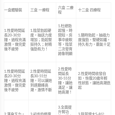
六盒 二療
一盒體驗裝
三盒 一療程
十二盒 四療程
程
1.杜絕勃
1.性愛時間延
1.陰莖勃起硬
起慢，時
長20-30分
度，抽送力度
間短，房
1.隨時勃起，抽插力
鐘，過程充滿
增加；勃起堅
事中疲軟
度強勁，堅硬如鐵，
激情，做完愛
挺持久；射精
等，陰莖
持久有力，霸氣十足
後不疲勞
強勁有力！
二次發育
跡象明顯
2.性愛時
1.性愛時間延
2.性愛時間延
間延長
2.性愛時間收發自
長20-30分
長30-55分
30-55分
如，恢復20歲年輕
鐘，過程充滿
鐘，可以讓她
鐘，讓她
性狀態，讓她高潮迭
激情，做完愛
到達巔峰高
滿足，讓
起
後不疲勞
潮，激情不斷
她高潮！
3.全面提
升腎功
2.渾身乏力，
3.初步的修復
3.陰莖增大5-8公