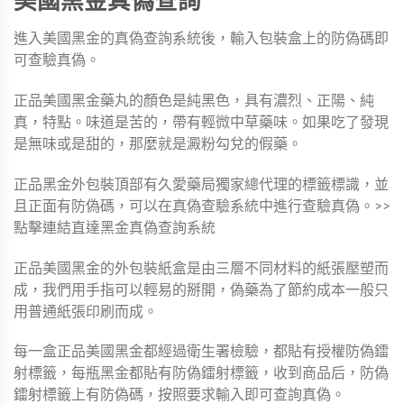
美國黑金真偽查詢
進入美國黑金的真偽查詢系統後，輸入包裝盒上的防偽碼即
可查驗真偽。
正品美國黑金藥丸的顏色是純黑色，具有濃烈、正陽、純
真，特點。味道是苦的，帶有輕微中草藥味。如果吃了發現
是無味或是甜的，那麼就是澱粉勾兌的假藥。
正品黑金外包裝頂部有久愛藥局獨家總代理的標籤標識，並
且正面有防偽碼，可以在真偽查驗系統中進行查驗真偽。>>
點擊連結直達黑金真偽查詢系統
正品美國黑金的外包裝紙盒是由三層不同材料的紙張壓塑而
成，我們用手指可以輕易的掰開，偽藥為了節約成本一般只
用普通紙張印刷而成。
每一盒正品美國黑金都經過衛生署檢驗，都貼有授權防偽鐳
射標籤，每瓶黑金都貼有防偽鐳射標籤，收到商品后，防偽
鐳射標籤上有防偽碼，按照要求輸入即可查詢真偽。