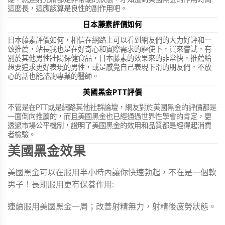
這麼長，這應該算是良性的副作用吧。
日本藤素評價如何
日本藤素評價如何，相信在網路上可以看到網友們的大力好評和一
致推薦，站長我也是在好奇心和實際需求的驅使下，買來嘗試，有
別於其他男性壯陽保健食品，日本藤素的效果來的非常快，推薦給
想要追求更好表現的男性，或是感覺自己表現下滑的朋友們，不放
心的話也能諮詢專業的醫師。
美國黑金PTT評價
不管是在PTT或是網路其他社群論壇，網友對於美國黑金的評價都是
一面倒向推薦的，而且美國黑金也已經通過世界性學會的肯定，更
透過市場公平機制，證明了美國黑金的效用和品質都是經得起消費
者檢驗。
美國黑金效果
美國黑金可以在服用半小時內讓你快速勃起，不在是一個軟
男子！長期服用更有保養作用:
連續服用美國黑金一周；改善射精無力，射精後疲勞狀態。