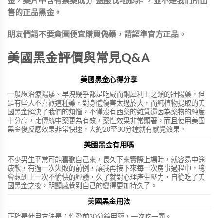
金，藥片中含有禁藥成分“鹽酸伐地那非”，並不是我們所出
售的正品黑金。
朋友們請不要貪圖便宜購買偽藥，請認準官方正品。
美國黑金評價與常見Q&A
美國黑金心得分享
一般想治療陽痿、早洩幾乎都是吃威而鋼犀利士之類的壯陽藥，但
是有些人不喜歡這種藥，對身體傷害太過於大，而純植物提取的美
國黑金解決了我們的煩惱，不僅沒有西藥的雜質還因為藥物的純度
十分高，比傳統中藥更為有效，藥性效果非常顯著，而且使用美國
黑金後反應效果非常快速，大約20至30分鐘就有感覺效果。
美國黑金有用嗎
不少男生平常可能喜歡自己來，長久下來實際上場時，就容易中途
疲軟，有過一次失敗的前例，讓我再接下來每一次房事過程中，總
會想到上一次不愉快的經驗，久了就對心理產生壓力，自從吃了美
國黑金之後，明顯感覺到自己的變得更加持久了。
美國黑金用法
正確是使用方法是：性愛前30分鐘用藥，一次吃一顆。