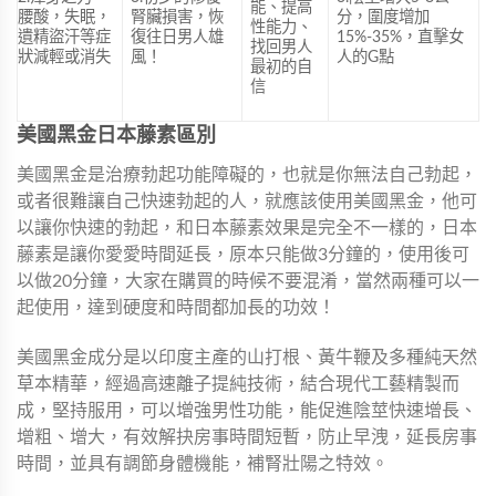
能、提高
腰酸，失眠，
腎臟損害，恢
分，圍度增加
性能力、
遺精盜汗等症
復往日男人雄
15%-35%，直擊女
找回男人
狀減輕或消失
風！
人的G點
最初的自
信
美國黑金日本藤素
區別
美國黑金是治療勃起功能障礙的，也就是你無法自己勃起，
或者很難讓自己快速勃起的人，就應該使用美國黑金，他可
以讓你快速的勃起，和日本藤素效果是完全不一樣的，日本
藤素是讓你愛愛時間延長，原本只能做3分鐘的，使用後可
以做20分鐘，大家在購買的時候不要混淆，當然兩種可以一
起使用，達到硬度和時間都加長的功效！
美國黑金成分是以印度主產的山打根、黃牛鞭及多種純天然
草本精華，經過高速離子提純技術，結合現代工藝精製而
成，堅持服用，可以增強男性功能，能促進陰莖快速增長、
增粗、增大，有效解抉房事時間短暫，防止早洩，延長房事
時間，並具有調節身體機能，補腎壯陽之特效。