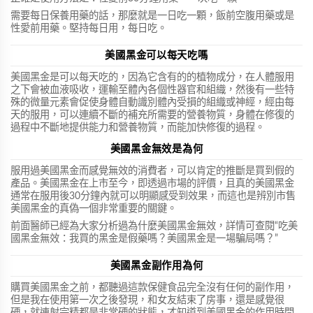
需要每日保養用藥的話，那麼就是一日吃一顆，飯前空腹用藥或是
性愛前用藥。堅持每日用，每日吃。
美國黑金可以每天吃嗎
美國黑金是可以每天吃的，因為它含有的的植物成分，在人體服用
之下會被血液吸收，運輸至體內各個性器官和組織，然後有一些特
殊的微量元素會促使身體自動識別體內受損的組織或神經，經由每
天的服用，可以連續不斷的補充所需要的營養物質，身體在修復的
過程中不斷地提供能力和營養物質，而能加快修復的過程。
美國黑金無效是為何
服用過美國黑金而感覺無效的消費者，可以肯定的推斷是買到假的
產品。美國黑金在上市至今，即透過市場的評價，且真的美國黑金
通常在服用後30分鐘內就可以明顯感受到效果，而這也是辨別市售
美國黑金的真偽一個非常重要的關鍵。
前面醫師已經為大家分析過為什麼美國黑金無效，詳情可查閱“吃美
國黑金無效：我買的黑金是假藥嗎？美國黑金是一場騙局嗎？”
美國黑金副作用為何
購買美國黑金之前，都聽過這款保健食品完全沒有任何的副作用，
但是我在使用第一次之後發現，和女友結束了房事，還是感覺很
硬，就連射完精都是非常硬的狀態，才知道到美國黑金的作用時間