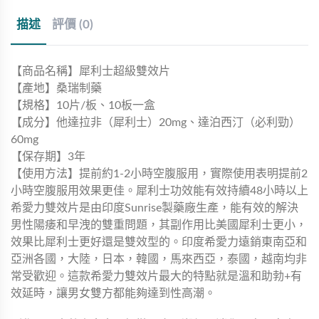
描述
評價 (0)
【商品名稱】犀利士超級雙效片
【產地】桑瑞制藥
【規格】10片/板、10板一盒
【成分】他達拉非（犀利士）20mg、達泊西汀（必利勁）
60mg
【保存期】3年
【使用方法】提前約1-2小時空腹服用，實際使用表明提前2
小時空腹服用效果更佳。犀利士功效能有效持續48小時以上
希愛力雙效片是由印度Sunrise製藥廠生產，能有效的解決
男性陽痿和早洩的雙重問題，其副作用比美國犀利士更小，
效果比犀利士更好還是雙效型的。印度希愛力遠銷東南亞和
亞洲各國，大陸，日本，韓國，馬來西亞，泰國，越南均非
常受歡迎。這款希愛力雙效片最大的特點就是溫和助勃+有
效延時，讓男女雙方都能夠達到性高潮。