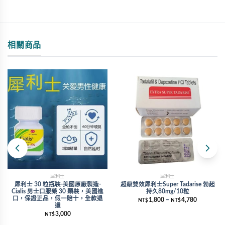
相關商品
犀利士
犀利士
犀利士 30 粒瓶裝-美國原廠製造-
超級雙效犀利士Super Tadarise 勃起
Cialis 男士口服藥 30 顆裝，美國進
持久80mg/10粒
口，保證正品，假一賠十，全款退
1,800
–
4,780
NT$
NT$
還
3,000
NT$