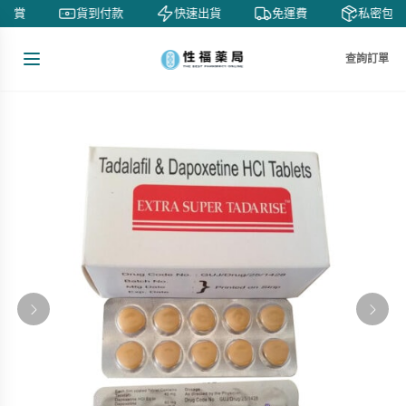
天鑒賞
貨到付款
快速出貨
免運費
私密包裝
查詢訂單