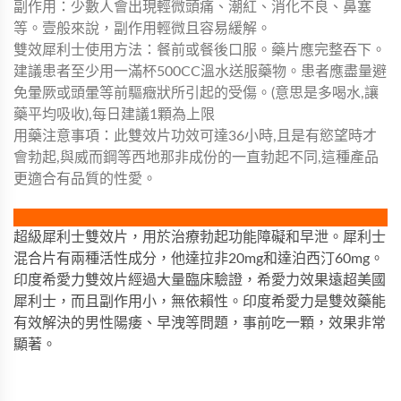
副作用：少數人會出現輕微頭痛、潮紅、消化不良、鼻塞
等。壹般來說，副作用輕微且容易緩解。
雙效犀利士使用方法：餐前或餐後口服。藥片應完整吞下。
建議患者至少用一滿杯500CC溫水送服藥物。患者應盡量避
免暈厥或頭暈等前驅癥狀所引起的受傷。(意思是多喝水,讓
藥平均吸收),每日建議1顆為上限
用藥注意事項：此雙效片功效可達36小時,且是有慾望時才
會勃起,與威而鋼等西地那非成份的一直勃起不同,這種產品
更適合有品質的性愛。
超級犀利士雙效片，用於治療勃起功能障礙和早泄。犀利士
混合片有兩種活性成分，他達拉非20mg和達泊西汀60mg。
印度希愛力雙效片經過大量臨床驗證，希愛力效果遠超美國
犀利士，而且副作用小，無依賴性。印度希愛力是雙效藥能
有效解決的男性陽痿、早洩等問題，事前吃一顆，效果非常
顯著。