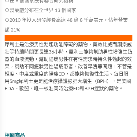
⊙在 8 個國家設有聯合研究機構
⊙製藥廠分布在全世界 13 個國家
⊙2010 年投入研發經費高達 48 億 8 千萬美元，佔年營業
額 21%
犀利士是治療男性勃起功能障礙的藥物，藥效比威而鋼樂威
壯等持續時間更長達36小時，犀利士能夠幫助男性增強生殖
器的血液流動，幫助陽痿男性在有性需求時持久性勃起的效
果，幫助不同癥狀男性陽痿患者，改善早洩等問題，不管是
輕度、中度或重度的陽痿ED，都能夠恢復性生活。每日服
用5mg犀利士更是能治療攝護腺肥大增生（BPH），是美國
FDA、歐盟，唯一核准同時治療ED和BPH症狀的藥物。
相關商品