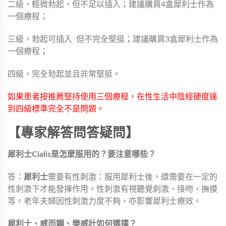
二級，輕微勃起，但不足以插入；建議購買4盒犀利士作為
一個療程；
三級，勃起可插入 但不完全堅挺；建議購買3盒犀利士作為
一個療程；
四級，完全勃起並且非常堅挺。
如果患者按推薦堅持使用三個療程，在性生活中陰經硬度達
到四級標準完全不是問題。
【專家解答問答疑問】
犀利士Cialis是怎麼服用的？要注意哪些？
答：
犀利士
需要有性刺激：服用犀利士後，還需要在一定的
性刺激下才能發揮作用。性刺激有視聽覺刺激、接吻、撫摸
等。老年夫婦因性刺激力度不夠，亦影響犀利士療效。
犀利士、威而鋼、樂威壯如何選擇？