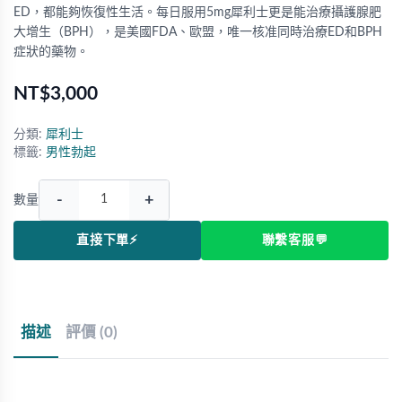
ED，都能夠恢復性生活。每日服用5mg犀利士更是能治療攝護腺肥
大增生（BPH），是美國FDA、歐盟，唯一核准同時治療ED和BPH
症狀的藥物。
NT$3,000
分類:
犀利士
標籤:
男性勃起
-
+
數量
直接下單⚡
聯繫客服💬
描述
評價 (0)