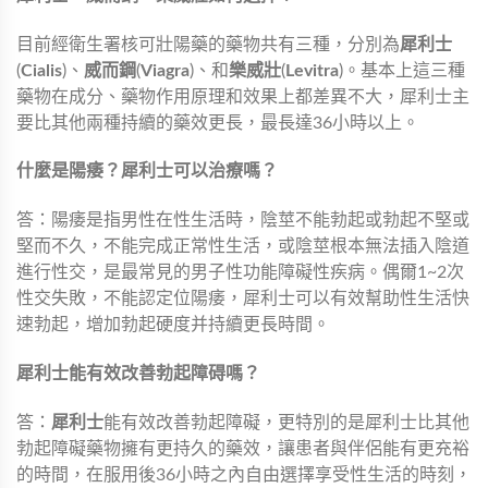
目前經衛生署核可壯陽藥的藥物共有三種，分別為
犀利士
(
Cialis
)、
威而鋼
(
Viagra
)、和
樂威壯
(
Levitra
)。基本上這三種
藥物在成分、藥物作用原理和效果上都差異不大，犀利士主
要比其他兩種持續的藥效更長，最長達36小時以上。
什麼是陽痿？犀利士可以治療嗎？
答：陽痿是指男性在性生活時，陰莖不能勃起或勃起不堅或
堅而不久，不能完成正常性生活，或陰莖根本無法插入陰道
進行性交，是最常見的男子性功能障礙性疾病。偶爾1~2次
性交失敗，不能認定位陽痿，犀利士可以有效幫助性生活快
速勃起，增加勃起硬度并持續更長時間。
犀利士能有效改善勃起障碍嗎？
答：
犀利士
能有效改善勃起障礙，更特別的是犀利士比其他
勃起障礙藥物擁有更持久的藥效，讓患者與伴侶能有更充裕
的時間，在服用後36小時之內自由選擇享受性生活的時刻，