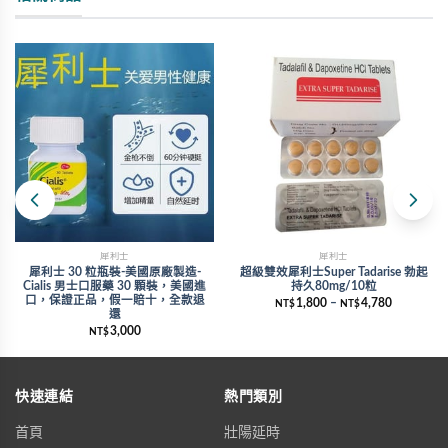
犀利士
犀利士
犀利士 30 粒瓶裝-美國原廠製造-
超級雙效犀利士Super Tadarise 勃起
Cialis 男士口服藥 30 顆裝，美國進
持久80mg/10粒
口，保證正品，假一賠十，全款退
1,800
–
4,780
NT$
NT$
還
3,000
NT$
快速連結
熱門類別
首頁
壯陽延時