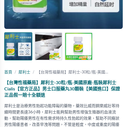
首頁
犀利士
【台灣性福藥局】犀利士-30粒/瓶-美國…
【台灣性福藥局】犀利士-30粒/瓶-美國原廠-瓶裝犀利士
Cialis【官方正品】男士口服藥丸30顆裝【美國進口】保證
正品假一賠十全額退
犀利士是治療男性勃起功能障礙的藥物，藥效比威而鋼樂威壯等持
續時間更長達36小時，犀利士能夠幫助男性增強生殖器的血液流
動，幫助陽痿男性在有性需求時持久性勃起的效果，幫助不同癥狀
男性陽痿患者，改善早洩等問題，不管是輕度、中度或重度的陽痿