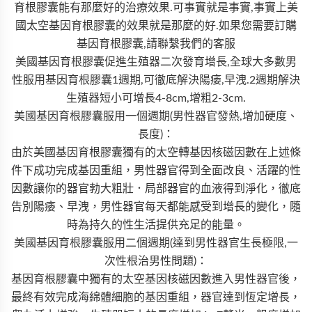
育根膠囊能有那麼好的治療效果.可事實就是事實,事實上美
國太空基因育根膠囊的效果就是那麼的好.如果您需要訂購
基因育根膠囊,請聯繫我們的客服
美國基因育根膠囊促進生殖器二次發育增長,全球大多數男
性服用基因育根膠囊1週期,可徹底解決陽痿,早洩.2週期解決
生殖器短小可增長4-8cm,增粗2-3cm.
美國基因育根膠囊服用一個週期(男性器官發熱,增加硬度、
長度)：
由於美國基因育根膠囊獨有的太空轉基因核磁因數在上述條
件下成功完成基因重組，男性器官得到全面改良、活躍的性
因數讓你的器官勃大粗壯．局部器官的血液得到淨化，徹底
告別陽痿、早洩，男性器官每天都能感受到增長的變化，隨
時為持久的性生活提供充足的能量。
美國基因育根膠囊服用二個週期(達到男性器官生長極限,一
次性根治男性問題)：
基因育根膠囊中獨有的太空基因核磁因數進入男性器官後，
最終有效完成海綿體細胞的基因重組，器官達到恆定增長，