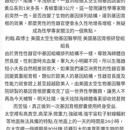
器短小、陽痿、早洩辦法，一直到經過太空生物基因誘變的
黃瓜長到1米多長，青椒重達3公斤，這一發現讓性學專家眼
前突然一亮。是否改變了生物的基因排列結構，達到基因育
根的效果，那麼男性的性器官便會永久性地增長增粗，無疑
成為性學專家關注的一個焦點。
約翰.森博士 美國太空生物基因醫學院 美國基因育根研發組
組長
由於男性性器官中基因組織排列結構不一樣，導致海綿體自
然長度，性刺激時充血量，睾丸大小明顯不同，所以生殖器
短小大長自然相差就很大，如果我們讓亞洲男性的性器官基
因變異重組育根，類似於歐美人的基因結構，性器官長度及
性能力就會趕上甚至超越歐美人，由美國太空生物基因醫學
院研製的基因育根膠囊攻克了這一世界性學難題，讓男人不
再為今天補腎，明天壯陽，後天祛除海綿體毒素卻收效甚微
而苦惱，真正做到一次基因育根膠囊使用終身受益.
太空裡有高真空,高潔淨,微重力,強磁場,強宇宙粒子射線輻射
等地面無法具備的特點,在地面上的一天的時間是24小時，
在太空裡一個週期是90分鐘,這種巨大的差異影響生物的發