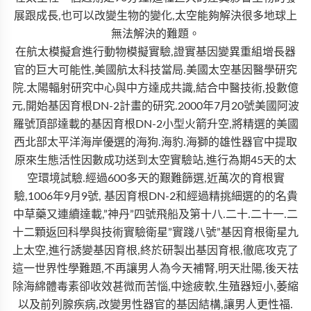
展跟成長,也可以改變生物的變化,太空能夠解決很多地球上
無法解決的難題。
在航太模擬倉進行動物模擬實驗,證實基因變異重組增長器
官的巨大可能性,美國航太科技當局.美國太空基因醫學研究
院.太陽輻射研究中心與中方達成共識,結合中醫技術,投數億
元,開始基因育根DN-2計畫的研究.2000年7月20號美國阿波
羅號頂部達載的基因育根DN-2小型火箭升空,將精選的美國
西北部太平洋海岸優選的海狗.海豹.海獅的雄性器官中提取
原來生態活性因數成功送到太空實驗站,進行為期45天的太
空環境試驗.經過600多天的艱難篩選,近萬次的育根實
驗,1006年9月9號, 基因育根DN-2和經過精挑細選的的名貴
中草藥又連續達載,”神丹”四號飛船及第十八.二十.二十一.二
十二顆返回科學與技術實驗衛星”實踐八號”基因育根衛星九
上太空,進行誘變基因育根,終於研製出基因育根,徹底攻克了
這一世界性學難題,不再讓男人為今天補腎,明天壯陽,後天祛
除海綿體毒素卻收效甚微而苦惱,中途疲軟,生殖器短小,萎縮
以及前列腺疾病,改變男性器官的基因結構,讓男人更性福.