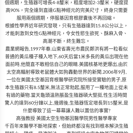
個週期，生殖器可增長4-8釐米，粗度增加2-3釐米，硬度提
高90%，完全達到直達G點神經元的完美尺寸，終身只需要
服用兩個週期，停服基因育根膠囊後不再回縮。
根據性學界近年研究發現，只有生殖器達到15.8公分以上，
才能刺激到女性G點神經元，令女性慾生欲死、酥麻入骨、
高潮不斷，終生難忘。
農業網報告,1997年春,山東省壽光市農民鄭洪有將一粒看似
普通的黃瓜種子種入地下,60天后當1米多長的黃瓜出現在他
面前時,他簡直不敢相信自己的眼睛.美國核基地更爆出,由於
太空高輻射導致老鼠體大如狗轟動世界的新聞.2006年9月,
一位在美國太空基因育根醫學研究院所接受實驗的男子,原
本生殖器只有8.5釐米,無法正常勃起,服用了一種地面上從未
有過的藥物.當天龜頭溫熱脹盈生殖器碩大堅挺,性生活時間
驚人的達到60分鐘以上,幾週後,生殖器恆定增長到15釐米,是
什麼導致了這一幕幕讓人難以置信的事實?
高強教授 美國太空生物基因醫學院男性醫學專家
千百年來醫學不斷地探索，但始終都沒有找到根本解決生殖