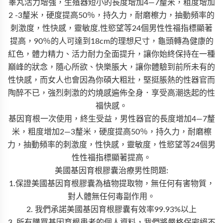
睾丸活力增強，生殖器短小的長度增加4—7釐米，粗度增加
2 -3釐米，硬度提高50％，持久力，耐磨檫力，抽動頻率的
刺激度，性快感，靈敏度,性慾望等24個男性性福指標顯著
提高，90％的人可達到18cm的理想尺寸，龜頭轉為健康的
紅色，體力精力、活力耐力全面提升，讓你始終保持在一種
巔峰的狀念，隨心所欲、快樂脹大，讓你體驗到前所未有的
性快感，而女人也會因為你碩大粗壯，堅挺脹熱的性器官而
陶醉不已，強烈刺激的灼燒感遍佈全身．享受高潮迭起的性
福快感。
基因育根一次使用，終生受益，男性器官的長度增加4—7釐
米，粗度增加2—3釐米，硬度提高50％，持久力，耐磨檫
力，抽動頻率的刺激度，性快感，靈敏度，性慾望等24個男
性性福指標顯著提高。
美國基因育根膠囊治療男性問題:
1.保證美國基因育根膠囊為植物提取物，無任何有害物質，
對人體無任何毒副作用。
2. 我們承諾美國基因育根膠囊有效率99.93%以上
3. 所有購買基因育根患者的個人資料，我們將嚴格保密絕不