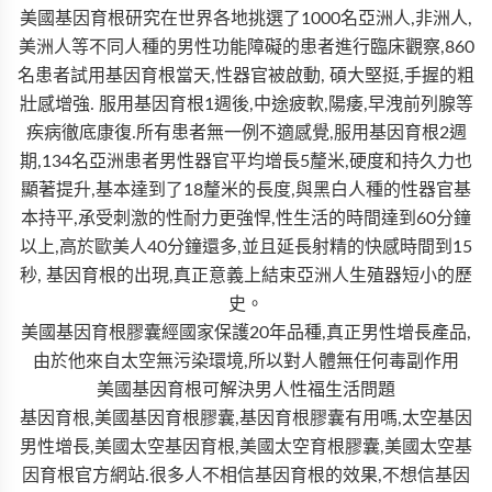
美國基因育根研究在世界各地挑選了1000名亞洲人,非洲人,
美洲人等不同人種的男性功能障礙的患者進行臨床觀察,860
名患者試用基因育根當天,性器官被啟動, 碩大堅挺,手握的粗
壯感增強. 服用基因育根1週後,中途疲軟,陽痿,早洩前列腺等
疾病徹底康復.所有患者無一例不適感覺,服用基因育根2週
期,134名亞洲患者男性器官平均增長5釐米,硬度和持久力也
顯著提升,基本達到了18釐米的長度,與黑白人種的性器官基
本持平,承受刺激的性耐力更強悍,性生活的時間達到60分鐘
以上,高於歐美人40分鐘還多,並且延長射精的快感時間到15
秒, 基因育根的出現,真正意義上結束亞洲人生殖器短小的歷
史。
美國基因育根膠囊經國家保護20年品種,真正男性增長產品,
由於他來自太空無污染環境,所以對人體無任何毒副作用
美國基因育根可解決男人性福生活問題
基因育根,美國基因育根膠囊,基因育根膠囊有用嗎,太空基因
男性增長,美國太空基因育根,美國太空育根膠囊,美國太空基
因育根官方網站.很多人不相信基因育根的效果,不想信基因