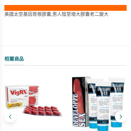
美國太空基因育根膠囊,男人陰莖增大膠囊老二變大
相關商品