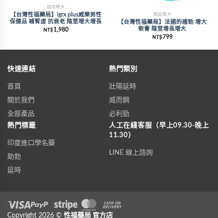
陰莖增大
陰莖增大
【台灣性福藥局】igrx plus威樂男性
保健品 補腎虛 抗衰老 陰莖增大增長
【台灣性福藥局】法國的確勁 增大
軟膏 陰莖增長增大
1,980
NT$
799
NT$
快速連結
熱門類別
首頁
壯陽延時
關於我們
威而鋼
全部產品
必利勁
熱門標籤
人工在綫客服（早上09.30-晚上
11.30）
印度進口學名藥
LINE 線上諮詢
助勃
延時
Visa
Copyright 2026 ©
PayPal
Stripe
性福藥局
MasterCard
官方店
Cash On Delivery