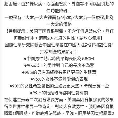
起困難，由於糖尿病、心腦血管病、外傷等不同病因引起的
性功能障礙。
一療程有七大盒,一大盒裡面有6小盒,7大盒為一個療程,此為
一大盒的價格
【特別提示：美國基因育根膠囊，不含任何違禁成分，無任
何毒副作用，適應20-70歲的男性。請放心使用】
國際性學研究院聯合中國性學會在中國大陸針對“和諧性愛”
抽樣調查結果顯示：
●中國男性勃起時的平均長度為9.8CM
●90%以上的男性對自己的長度不滿意
●98%的男性渴望擁有更粗更長的生殖器
●96%的女性不滿意愛侶的表現
●93%的女性希望愛侶的生殖器更大些，時間更長一些
●99％的婚姻破碎都與性愛有關
在促進生殖器二次發育增長方面，美國基因育根膠囊的效果
得到世界性學界一致肯定，對於大多數男性，服用基因育根
膠囊1個週期，可徹底解決陽痿，早洩。服用基因育根膠囊2