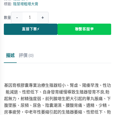
標籤:
陰莖增粗增大膏
-
+
數量
直接下單⚡
聯繫客服💬
描述
評價 (0)
基因育根膠囊專業治療生殖器短小、腎虛、陽痿早洩、性功
能減退、性慾低下、自身發育緩慢導致生殖器發育不良,勃
起無力，射精強度弱，前列腺增生肥大引起的睾丸脹痛、下
腹墜脹、尿頻、尿急、陰囊潮濕、腰酸背痛、遺精、少精，
房事疲勞，中老年性萎縮引起的生殖器萎縮、性慾低下、勃