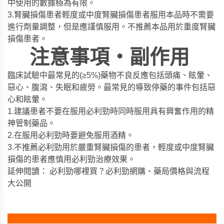
中使用的數據極為有限。
3.腎臟損傷患者輕度或中度腎臟損傷患者服用本品時不需要
進行劑量調整，但是應謹慎服用。不推薦本品用於重度腎臟
損傷患者。
注意事項・副作用
臨床試驗中最常見的(≥5%)藥物不良反應包括頭痛、眩暈、
惡心、腹瀉、失眠和疲勞。最常見的導致停藥的事件包括惡
心和眩暈。
1.建議患者不要在服用必利勁時同時服用具有興奮作用的精
神管制藥品。
2.在服用必利勁時要避免服用酒精。
3.不推薦必利勁用於嚴重腎臟損傷的患者，輕度或中度腎臟
損傷的患者應慎用必利勁治療效果。
延伸閱讀：
必利勁哪裡買？必利勁網購、藥局價格與流程
大公開