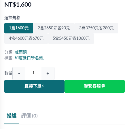
NT$1,600
選擇規格
1盒1600元
2盒2650元省90元
3盒3750元省280元
4盒4600元省670元
5盒5450元省1060元
分類:
威而鋼
標籤:
印度進口學名藥,
-
+
數量
直接下單⚡
聯繫客服💬
描述
評價 (0)