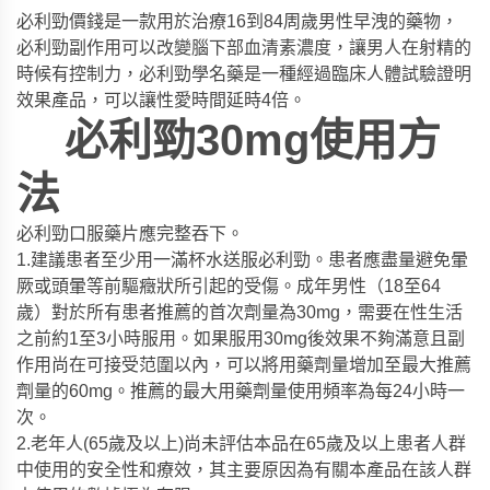
必利勁價錢是一款用於治療16到84周歲男性早洩的藥物，
必利勁副作用可以改變腦下部血清素濃度，讓男人在射精的
時候有控制力，必利勁學名藥是一種經過臨床人體試驗證明
效果產品，可以讓性愛時間延時4倍。
必利勁30mg使用方
法
必利勁口服藥片應完整吞下。
1.建議患者至少用一滿杯水送服必利勁。患者應盡量避免暈
厥或頭暈等前驅癥狀所引起的受傷。成年男性（18至64
歲）對於所有患者推薦的首次劑量為30mg，需要在性生活
之前約1至3小時服用。如果服用30mg後效果不夠滿意且副
作用尚在可接受范圍以內，可以將用藥劑量增加至最大推薦
劑量的60mg。推薦的最大用藥劑量使用頻率為每24小時一
次。
2.老年人(65歲及以上)尚未評估本品在65歲及以上患者人群
中使用的安全性和療效，其主要原因為有關本產品在該人群