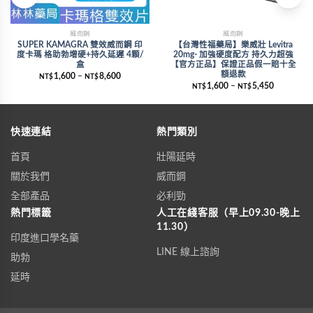
威而鋼
威而鋼
SUPER KAMAGRA 雙效威而鋼 印
【台灣性福藥局】樂威壯 Levitra
度卡瑪 格助勃增硬+持久延遲 4顆/
20mg- 加強硬度配方 持久力超強
盒
【官方正品】保證正品假一賠十全
額退款
1,600
–
8,600
NT$
NT$
1,600
–
5,450
NT$
NT$
快速連結
熱門類別
首頁
壯陽延時
關於我們
威而鋼
全部產品
必利勁
熱門標籤
人工在綫客服（早上09.30-晚上
11.30）
印度進口學名藥
LINE 線上諮詢
助勃
延時