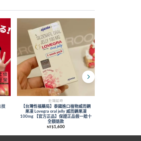
壯陽延時
壯陽
生技
【台灣性福藥局】泰國進口植物威而鋼
【台灣性福藥局】
果凍 Lovegra oral jelly 威而鋼果凍
正品天然植物萃取
100mg 【官方正品】保證正品假一賠十
勃起增
全額退款
2
NT$
1,600
NT$