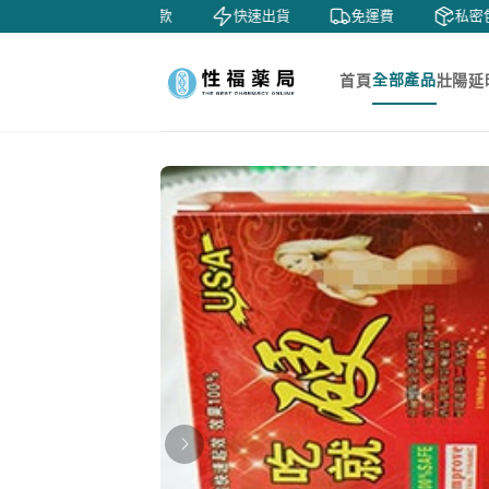
天鑒賞
貨到付款
快速出貨
免運費
私密包
全部產品
首頁
壯陽延