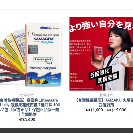
壯陽延時
壯陽延時
台灣性福藥局】泰國進口Kamagra
【台灣性福藥局】TAIZAKU 火星
al Jelly 液態果凍威而鋼 7種口味 100
武倍對策
g/7包 【官方正品】保證正品假一賠
1,600
–
15,000
NT$
NT$
十全額退款
1,600
NT$