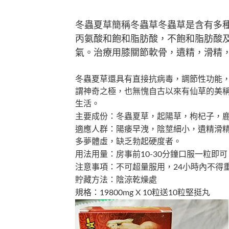
冬蟲夏草簡稱冬蟲草冬蟲草是含有多
丙氨酸和飽和脂肪酸，不飽和脂肪酸及
氣。治療用膝關節軟骨，遺精，滑精
冬蟲夏草還具有直接抗病毒，調節性功能
謂神奇之極，也無愧自古以來有仙草的美
生活。
主要成份：冬蟲夏草，起陽草，枸杞子，
適應人群：陽痿早洩，陰莖細小，遺精滑
多夢體虛，缺乏勃起硬度者。
用法用量：房事前10-30分鐘口服一粒即可
注意事項：不可超量服用，24小時內不得
貯藏方法：陰涼乾燥處
規格：19800mg X 10粒送10粒堅挺丸