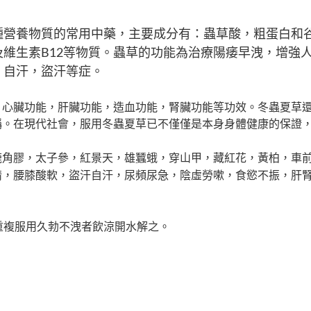
種營養物質的常用中藥，主要成分有：蟲草酸，粗蛋白和
維生素B12等物質。蟲草的功能為治療陽痿早洩，增強
，自汗，盜汗等症。
，心臟功能，肝臟功能，造血功能，腎臟功能等功效。冬蟲夏草
稱。在現代社會，服用冬蟲夏草已不僅僅是本身身體健康的保證
鹿角膠，太子參，紅景天，雄蠶蛾，穿山甲，藏紅花，黃柏，車
精，腰膝酸軟，盜汗自汗，尿頻尿急，陰虛勞嗽，食慾不振，肝
重複服用久勃不洩者飲涼開水解之。