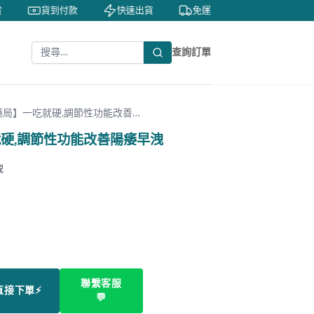
貨到付款
快速出貨
免運費
私密包裝
查詢訂單
局】一吃就硬,調節性功能改善…
硬,調節性功能改善陽痿早洩
洩
聯繫客服
直接下單⚡
💬