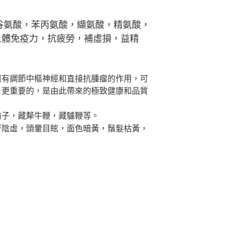
谷氨酸，苯丙氨酸，纈氨酸，精氨酸，
人體免疫力，抗疲勞，補虛損，益精
還有調節中樞神經和直接抗腫瘤的作用，可
，更重要的，是由此帶來的極致健康和品質
前子，藏犛牛鞭，藏驢鞭等。
腎陰虛，頭暈目眩，面色暗黃，鬚髮枯黃，