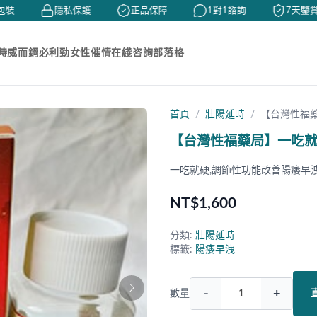
裝
隱私保護
正品保障
1對1諮詢
7天鑒賞
時
威而鋼
必利勁
女性催情
在綫咨詢
部落格
首頁
壯陽延時
【台灣性福藥
【台灣性福藥局】一吃就
一吃就硬,調節性功能改善陽痿早
NT$1,600
分類:
壯陽延時
標籤:
陽痿早洩
-
+
數量