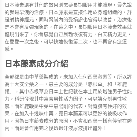
日本藤素還有其他的效果則需要長期服用才能體現，最先說
的就是早洩的治療，日本藤素是直接作用於身體組織的，舒
緩射精神經元，同時腎臟內的受損處也會得以改善，治療後
是不會有反彈現象的，在這之中，長期服用日本藤素效果就
體現出來了，你會感覺自己晨勃恢復有力，白天精力更足，
在愛愛一次之後，可以快速恢復第二次，也不再會有疲憊
感。
日本藤素成分介紹
全部都是由中草藥製成的，未加入任何西藥激素等，所以評
為十大安全藥之一，最主要的成分是「赤根草」和「雄鹿
鞭」，其中赤根草為日本上世紀就在本土用於增強男子性能
力，科研發現其中富含男性活力因子，可以讓克制男性敏
感，而雄鹿鞭是中藥中最陽剛的代表，對腎臟有極好的效
果，在加入十幾味中藥，讓日本藤素可以更好的被吸收作
用，因為日本藤素成分的原因，不會和西藥一樣有停留在體
內，而是會作用完之後透過汗液尿液排出體外！