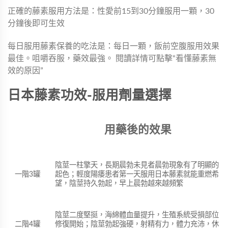
正確的藤素服用方法是：性愛前15到30分鐘服用一顆，30
分鐘後即可生效
每日服用藤素保養的吃法是：每日一顆，飯前空腹服用效果
最佳。咀嚼吞服，藥效最強。 閱讀詳情可點擊“
看懂藤素無
效的原因
”
日本藤素功效-服用劑量選擇
用藥後的效果
陰莖一柱擎天，長期晨勃未見者晨勃現象有了明顯的
起色；輕度陽痿患者第一天服用日本藤素就能重燃希
一階3罐
望，陰莖持久勃起，早上晨勃越來越頻繁
陰莖二度堅挺，海綿體血量提升，生殖系統受損部位
修復開始；陰莖勃起強硬，射精有力，體力充沛，休
二階4罐