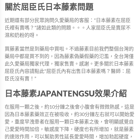
關於屈臣氏日本藤素問題
近期還有部分民眾詢問久愛藥局的客服：“日本藤素在屈臣
氏裡有賣嗎？”諸如此類的問題。。。人家屈臣氏是賣尿不
濕和奶粉的呀。
買藤素當然是到藥局中買啦。不過藤素目前我們整個台灣的
藥局中都是買不到的，因為藤素偽藥假藥的氾濫，全台灣僅
此久愛藥局獨家代理，獨家售賣。感謝。更多關於日本藤素
屈臣氏內容請點此“
屈臣氏內有出售日本藤素嗎？醫師：屈
臣氏沒有賣！
”
日本藤素JAPANTENGSU效果介紹
在服用一顆之後，約10分鐘之後會小腹會有微微熱感，這是
因為日本藤素藥效正在被吸收，約30分鐘左右就可以開始愛
愛，重度早洩患者在服用一顆日本藤素之後，會明顯感覺自
己愛愛時間加倍，敏感度下降，硬度也有所增加，就是藤素
的速效作用，可以幫助男性延長愛愛時間，增加勃起硬度，