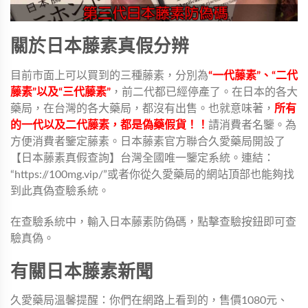
關於日本藤素真假分辨
目前市面上可以買到的三種藤素，分別為
“一代藤素”、“二代
藤素”以及“三代藤素”
，前二代都已經停產了。在日本的各大
藥局，在台灣的各大藥局，都沒有出售。也就意味著，
所有
的一代以及二代藤素，都是偽藥假貨！！
請消費者名鑒。為
方便消費者鑒定藤素。
日本藤素官方
聯合久愛藥局開設了
【
日本藤素真假查詢
】台灣全國唯一鑒定系統。連結：
“
https://100mg.vip/
”或者你從久愛藥局的網站頂部也能夠找
到此真偽查驗系統。
在查驗系統中，輸入日本藤素防偽碼，點擊查驗按鈕即可查
驗真偽。
有關日本藤素新聞
久愛藥局溫馨提醒：你們在網路上看到的，售價1080元、