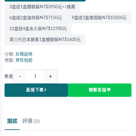
3盒送1盒體驗裝NT$3950元<<推薦
6盒送2盒強效裝NT$7150元
9盒送3盒鞏固裝NT$10350元
12盒送4盒永久裝NT$12700元
第三代日本藤素1盒體驗裝NT$1600元
分類:
壯陽延時
標籤:
男性勃起
-
+
數量
直接下單⚡
聯繫客服💬
描述
評價 (0)