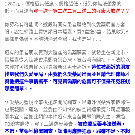
1280元。價格極其低廉。價格超低，低到你無法想象的
低。而且還有
買一送一買二送二買三送三的好康大放送？？
你認為有可能嗎？近段時間有患者聯絡到久愛藥局官方客
服，說在網路上買這類日本藤素，買3盒送3盒，結果收到6
盒都是偽藥。不能夠通過查驗。我也是暈了….
還有的患者朋友買到大陸產的偽藥藤素，就發生在新北市，
假藤素從大陸或香港郵寄到台灣，被台灣海關扣下。法院以
未經許可擅自輸入罪責將新北男士起訴。
這位被起訴的朋友
找到我們久愛藥局，由我們久愛藥局出面並且請代理律師才
幫他把這件事情擺平。可見買偽藥的危害可不值是花冤枉錢
那麼簡單。。
久愛藥局發現此事後迅速開展調查，是海外假藥賣家把郵件
包裹報關、運送，並委由不知情的航空貨運承攬公司處理報
關事宜。諸如此類的事件還有來自苗栗縣的陳先生，通過
FB臉書購物，買了三罐偽藥藤素。
被依違反藥事法送辦，
不過，苗栗地檢署調查，認陳男應無犯意，罪嫌不足、不起