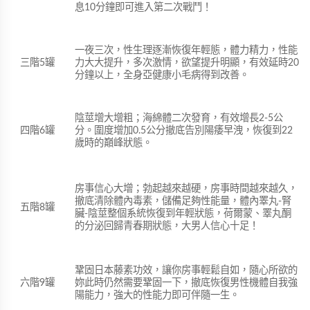
息10分鐘即可進入第二次戰鬥！
一夜三次，性生理逐漸恢復年輕態，體力精力，性能
力大大提升，多次激情，欲望提升明顯，有效延時20
三階5罐
分鐘以上，全身亞健康小毛病得到改善。
陰莖增大增粗；海綿體二次發育，有效增長2-5公
分。圍度增加0.5公分撤底告別陽痿早洩，恢復到22
四階6罐
歲時的巔峰狀態。
房事信心大增；勃起越來越硬，房事時間越來越久，
撤底清除體內毒素，儲備足夠性能量，體內睪丸-腎
五階8罐
臟-陰莖整個系統恢復到年輕狀態，荷爾蒙、睪丸酮
的分泌回歸青春期狀態，大男人信心十足！
鞏固日本藤素功效，讓你房事輕鬆自如，隨心所欲的
妳此時仍然需要鞏固一下，撤底恢復男性機體自我強
六階9罐
陽能力，強大的性能力即可伴隨一生。