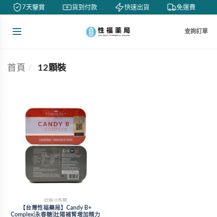
7天鑒賞
貨到付款
快速出貨
免運費
查詢訂單
首頁
/
12顆裝
壯陽汗馬糖
【台灣性福藥局】Candy B+
Complex|永春糖|壯陽補腎增加精力