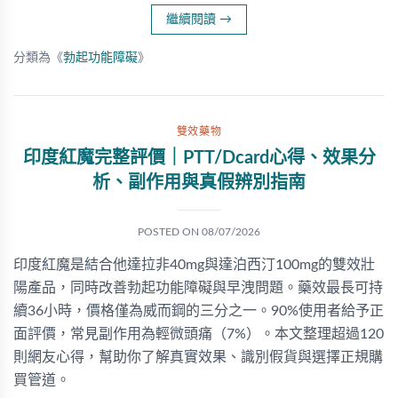
繼續閱讀
→
分類為《
勃起功能障礙
》
雙效藥物
印度紅魔完整評價｜PTT/Dcard心得、效果分
析、副作用與真假辨別指南
POSTED ON
08/07/2026
印度紅魔是結合他達拉非40mg與達泊西汀100mg的雙效壯
陽產品，同時改善勃起功能障礙與早洩問題。藥效最長可持
續36小時，價格僅為威而鋼的三分之一。90%使用者給予正
面評價，常見副作用為輕微頭痛（7%）。本文整理超過120
則網友心得，幫助你了解真實效果、識別假貨與選擇正規購
買管道。