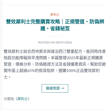
犀利士
雙效犀利士完整購買攻略｜正規管道・防偽辨
識・省錢祕笈
POSTED ON
08/07/2026
雙效犀利士結合西地那非與達泊西汀雙重配方，能同時改善
勃起功能障礙與早洩問題。本篇整理2025年最新正規購買
管道、價格分析、防偽驗證方法及省錢優惠資訊，幫助您避
開市面上超過65%的假貨陷阱，選購100%正品雙效犀利
士。
繼續閱讀
→
分類為《
犀利士
》