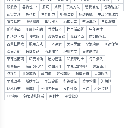
銀髮族
器質性ED
肝病
戒菸
預防方法
營養補充
性功能提升
飲食調理
避孕套
生育能力
中醫治療
運動鍛鍊
生活習慣改善
誤區指南
腸道健康
早洩成因
心理因素
預防早洩
日常護理
延時產品
印度必利勁
性愛技巧
性生活品質
中年男性
性功能下降
按需服用
液態威而鋼
購買指南
前列腺疾病
器質性因素
服用方式
日本藤素
美國黑金
早洩治療
正品保障
產品介紹
保健食品
西地那非
服用方式
藥物副作用
果凍威而鋼
印度神油
壓力管理
印度犀利士
每日療法
用藥指南
威而鋼心得
德國必邦
早洩治療經歷
達泊西汀
必利勁
壯陽藥物
威而鋼
雙效藥物
陽痿治療
夫妻關係
早洩改善
新婚早洩
早洩診斷
行為療法
陰莖增粗
海綿體
伐地那非
樂威壯
使用者分享
女性性慾
早洩
塔達拉非
ED治療
勃起功能障礙
犀利士
男性健康