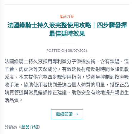
產品介紹
法國綠騎士持久液完整使用攻略｜四步驟發揮
最佳延時效果
POSTED ON
08/07/2026
法國綠騎士持久液採用專利微分子滲透技術，含有鎖陽、淫
羊藿、肉蓯蓉等天然成分，有效延長射精反射時間並降低敏
感度。本文提供完整四步驟使用指南，從劑量控制到按摩吸
收手法，協助使用者找到最適合個人體質的用量，搭配正品
購買管道與常見錯誤修正建議，助您安全有效地提升親密生
活品質。
繼續閱讀
→
分類為《
產品介紹
》