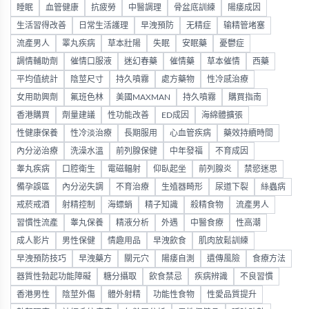
睡眠
血管健康
抗疲勞
中醫調理
骨盆底訓練
陽痿成因
生活習得改善
日常生活護理
早洩預防
无精症
输精管堵塞
流產男人
睪丸疾病
草本壯陽
失眠
安眠藥
憂鬱症
調情輔助劑
催情口服液
迷幻春藥
催情藥
草本催情
西藥
平均值統計
陰莖尺寸
持久噴霧
處方藥物
性冷感治療
女用助興劑
氟班色林
美國MAXMAN
持久噴霧
購買指南
香港購買
劑量建議
性功能改善
ED成因
海綿體擴張
性健康保養
性冷淡治療
長期服用
心血管疾病
藥效持續時間
內分泌治療
洗澡水溫
前列腺保健
中年發福
不育成因
睾丸疾病
口腔衛生
電磁輻射
仰臥起坐
前列腺炎
禁慾迷思
備孕誤區
內分泌失調
不育治療
生殖器畸形
尿道下裂
絲蟲病
戒菸戒酒
射精控制
海螵蛸
精子知識
殺精食物
流產男人
習慣性流產
睾丸保養
精液分析
外遇
中醫食療
性高潮
成人影片
男性保健
情趣用品
早洩飲食
肌肉放鬆訓練
早洩預防技巧
早洩藥方
關元穴
陽痿自測
遺傳風險
食療方法
器質性勃起功能障礙
糖分攝取
飲食禁忌
疾病辨識
不良習慣
香港男性
陰莖外傷
體外射精
功能性食物
性愛品質提升