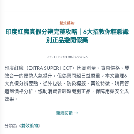
雙效藥物
印度紅魔真假分辨完整攻略｜6大招教你輕鬆識
別正品避開假藥
POSTED ON
08/07/2026
印度紅魔（EXTRA SUPER I COT）因高劑量、實惠價格、雙
效合一的優勢人氣攀升，但偽藥問題日益嚴重。本文整理6
大真假分辨要點，從外包裝、防偽標籤、藥錠特徵、購買管
道到價格分析，協助消費者輕鬆識別正品，保障用藥安全與
效果。
繼續閱讀
→
分類為《
雙效藥物
》