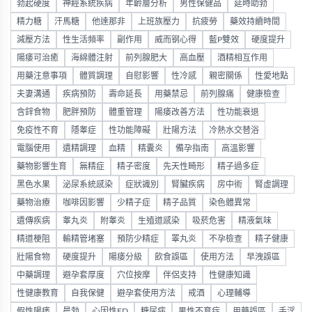
勃起硬度
神經系統疾病
年齡層分析
男性保健品
延時助勃
精力糖
汗馬糖
他達那非
上班族壓力
抗疲勞
藥效持續時間
減壓方法
性生活頻率
副作用
威而钢心得
藍P雙效
硬度提升
陽痿可治癒
海綿體注射
前列腺肥大
高血壓
酒精相互作用
用藥注意事項
體質調理
自慰影響
性冷感
親密關係
性愛地點
夫妻溝通
疾病預防
壽命延長
用藥禁忌
前列腺痛
健康檢查
含鋅食物
肥胖預防
體重管理
陽痿改善方法
性功能衰退
免疫性不育
隱睾症
性功能障礙
壯陽方法
冷熱水交替浴
電腦使用
遺精調理
血精
精囊炎
備孕指南
高溫影響
藥物影響生育
無精症
精子密度
先天性畸形
精子過多症
黑色水果
泌尿系統感染
症狀識別
腎臟疾病
房中術
腎虛調理
藥物治療
咖啡因影響
少精子症
精子品質
染色體異常
遺傳疾病
睾丸炎
附睾炎
生殖道感染
吸菸危害
精液氣味
精道梗阻
輸精管堵塞
預防少精症
睪丸炎
不孕檢查
精子健康
壯陽食物
硬度提升
陽痿分級
飲食誤區
使用方法
早洩誤區
中藥調理
避孕套厚度
穴位按摩
伴侶支持
性健康知識
性健康教育
自我保健
避孕套使用方法
戒酒
心理輔導
假性陽痿
晨勃
心因性ED
糖尿病
男性不育症
用藥誤區
手淫