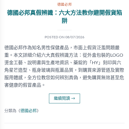
德國必邦
德國必邦真假辨識：六大方法教你避開假貨陷
阱
POSTED ON
08/07/2026
德國必邦作為知名男性保健產品，市面上假貨泛濫問題嚴
重。本文詳細介紹六大真假辨識方法：從外盒包裝的LOGO
燙金工藝、說明書與生產地資訊、藥錠的「HY」刻印與六
角星芒造型、瓶身玻璃與瓶蓋品質，到購買來源管道及實際
服用體感，全方位教您如何辨別真偽，避免購買無效甚至危
害健康的假冒產品。
繼續閱讀
→
分類為《
德國必邦
》