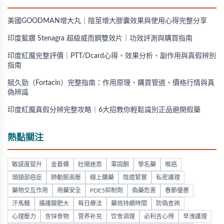
美國GOODMAN增大丸｜陰莖增大膠囊效果與使用心得完整分享
印度藍鑽 Stenagra 超級威而鋼雙效片｜功效評測與購買指南
印度紅魔完整評價｜PTT/Dcard心得、效果分析、副作用與真假辨別
指南
賦久勁（Fortacin）完整指南：作用原理、購買管道、價格行情與真
偽辨識
印度紅魔真假分辨完整攻略｜6大招教你輕鬆識別正品避開假藥
熱點關注
敏感度提升
金蒼蠅
壯陽迷思
睪固酮
學名藥
喉癌
頭頸部癌症
肺動脈高壓
線上購藥
陰道緊實
私密護理
藥物交互作用
用藥安全
PDE5抑制劑
偽藥危害
春節優惠
汗馬糖
攝護腺肥大
每日療法
藥效持續時間
防偽查詢
心理壓力
含锌食物
营养补充
饮食调理
必利吉心得
早洩護理