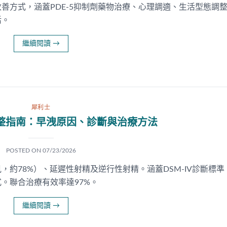
善方式，涵蓋PDE-5抑制劑藥物治療、心理調適、生活型態調
活。
繼續閱讀
→
犀利士
整指南：早洩原因、診斷與治療方法
POSTED ON
07/23/2026
約78%）、延遲性射精及逆行性射精。涵蓋DSM-IV診斷標準
式。聯合治療有效率達97%。
繼續閱讀
→