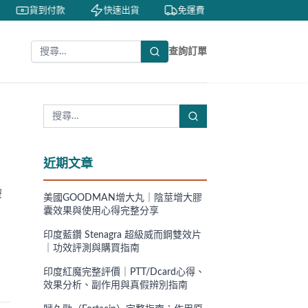
貨到付款
快速出貨
免運費
私密包裝
查詢訂單
近期文章
療
美國GOODMAN增大丸｜陰莖增大膠
。
囊效果與使用心得完整分享
印度藍鑽 Stenagra 超級威而鋼雙效片
｜功效評測與購買指南
印度紅魔完整評價｜PTT/Dcard心得、
效果分析、副作用與真假辨別指南