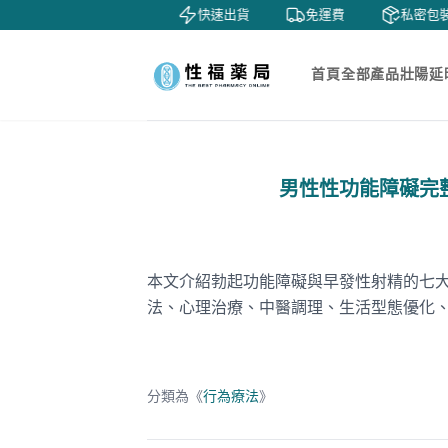
鑒賞
貨到付款
快速出貨
免運費
私密包裝
首頁
全部產品
壯陽延
男性性功能障礙完
本文介紹勃起功能障礙與早發性射精的七
法、心理治療、中醫調理、生活型態優化
分類為《
行為療法
》