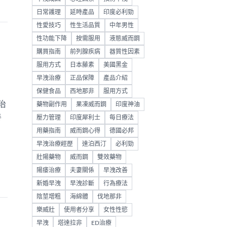
日常護理
延時產品
印度必利勁
性愛技巧
性生活品質
中年男性
性功能下降
按需服用
液態威而鋼
購買指南
前列腺疾病
器質性因素
服用方式
日本藤素
美國黑金
早洩治療
正品保障
產品介紹
保健食品
西地那非
服用方式
治
藥物副作用
果凍威而鋼
印度神油
善
壓力管理
印度犀利士
每日療法
用藥指南
威而鋼心得
德國必邦
早洩治療經歷
達泊西汀
必利勁
壯陽藥物
威而鋼
雙效藥物
陽痿治療
夫妻關係
早洩改善
新婚早洩
早洩診斷
行為療法
陰莖增粗
海綿體
伐地那非
樂威壯
使用者分享
女性性慾
早洩
塔達拉非
ED治療