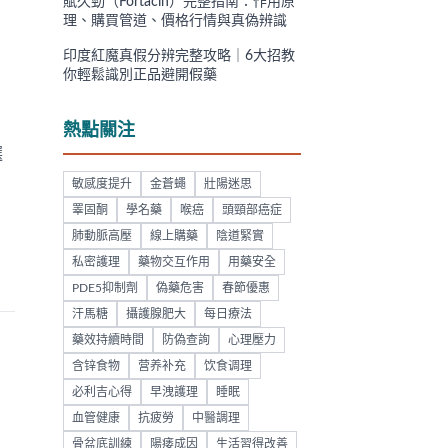
賦久勁（Fortacin）完整指南：作用原
理、購買管道、價格行情與真偽辨識
印度紅魔真假分辨完整攻略｜6大招教
你輕鬆識別正品避開假藥
熱點關注
選
敏感度提升
金蒼蠅
壯陽迷思
睪固酮
學名藥
喉癌
頭頸部癌症
肺動脈高壓
線上購藥
陰道緊實
私密護理
藥物交互作用
用藥安全
PDE5抑制劑
偽藥危害
春節優惠
汗馬糖
攝護腺肥大
每日療法
藥效持續時間
防偽查詢
心理壓力
含锌食物
营养补充
饮食调理
必利吉心得
早洩護理
睡眠
血管健康
抗疲勞
中醫調理
骨盆底訓練
陽痿成因
生活習得改善