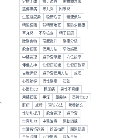
少精子症
精子品質
染色體異常
整
遺傳疾病
睾丸炎
附睾炎
生殖道感染
吸菸危害
精液氣味
精道梗阻
輸精管堵塞
預防少精症
睪丸炎
不孕檢查
精子健康
壯陽食物
硬度提升
陽痿分級
飲食誤區
使用方法
早洩誤區
中藥調理
避孕套厚度
穴位按摩
伴侶支持
性健康知識
性健康教育
自我保健
避孕套使用方法
戒酒
心理輔導
假性陽痿
晨勃
心因性ED
糖尿病
男性不育症
用藥誤區
手淫
銀髮族
器質性ED
、
肝病
戒菸
預防方法
營養補充
性功能提升
飲食調理
避孕套
生育能力
中醫治療
運動鍛鍊
生活習慣改善
誤區指南
腸道健康
早洩成因
心理因素
預防早洩