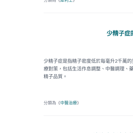
分類為《
犀利士
》
少精子症
少精子症是指精子密度低於每毫升2千萬
療對策，包括生活作息調整、中醫調理、
精子品質。
分類為《
中醫治療
》