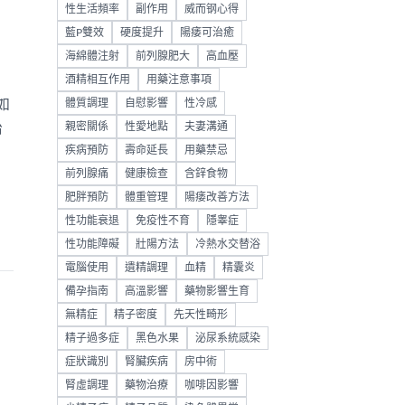
性生活頻率
副作用
威而钢心得
藍P雙效
硬度提升
陽痿可治癒
海綿體注射
前列腺肥大
高血壓
酒精相互作用
用藥注意事項
如
體質調理
自慰影響
性冷感
治
親密關係
性愛地點
夫妻溝通
疾病預防
壽命延長
用藥禁忌
前列腺痛
健康檢查
含鋅食物
肥胖預防
體重管理
陽痿改善方法
性功能衰退
免疫性不育
隱睾症
性功能障礙
壯陽方法
冷熱水交替浴
電腦使用
遺精調理
血精
精囊炎
備孕指南
高溫影響
藥物影響生育
無精症
精子密度
先天性畸形
精子過多症
黑色水果
泌尿系統感染
症狀識別
腎臟疾病
房中術
腎虛調理
藥物治療
咖啡因影響