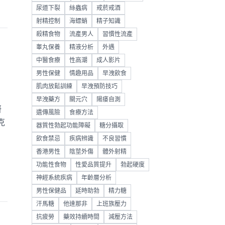
尿道下裂
絲蟲病
戒菸戒酒
射精控制
海螵蛸
精子知識
殺精食物
流產男人
習慣性流產
睾丸保養
精液分析
外遇
中醫食療
性高潮
成人影片
男性保健
情趣用品
早洩飲食
肌肉放鬆訓練
早洩預防技巧
早洩藥方
關元穴
陽痿自測
研
遺傳風險
食療方法
克
器質性勃起功能障礙
糖分攝取
飲食禁忌
疾病辨識
不良習慣
香港男性
陰莖外傷
體外射精
功能性食物
性愛品質提升
勃起硬度
神經系統疾病
年齡層分析
男性保健品
延時助勃
精力糖
汗馬糖
他達那非
上班族壓力
抗疲勞
藥效持續時間
減壓方法