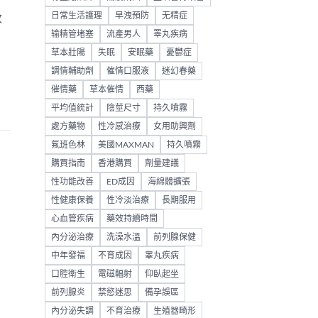
日常生活護理
早洩預防
无精症
改
输精管堵塞
流產男人
睪丸疾病
草本壯陽
失眠
安眠藥
憂鬱症
調情輔助劑
催情口服液
迷幻春藥
催情藥
草本催情
西藥
平均值統計
陰莖尺寸
持久噴霧
處方藥物
性冷感治療
女用助興劑
氟班色林
美國MAXMAN
持久噴霧
購買指南
香港購買
劑量建議
性功能改善
ED成因
海綿體擴張
性健康保養
性冷淡治療
長期服用
心血管疾病
藥效持續時間
內分泌治療
洗澡水溫
前列腺保健
中年發福
不育成因
睾丸疾病
口腔衛生
電磁輻射
仰臥起坐
前列腺炎
禁慾迷思
備孕誤區
內分泌失調
不育治療
生殖器畸形