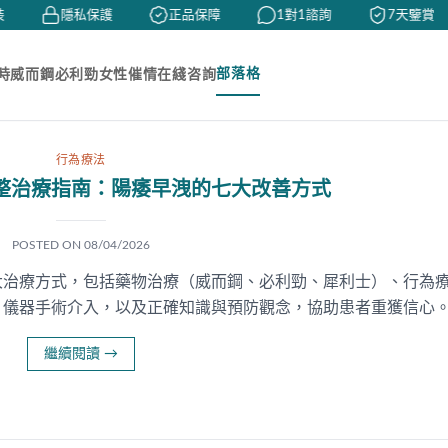
隱私保護
正品保障
1對1諮詢
7天鑒賞
部落格
時
威而鋼
必利勁
女性催情
在綫咨詢
行為療法
整治療指南：陽痿早洩的七大改善方式
POSTED ON
08/04/2026
大治療方式，包括藥物治療（威而鋼、必利勁、犀利士）、行為
、儀器手術介入，以及正確知識與預防觀念，協助患者重獲信心
繼續閱讀
→