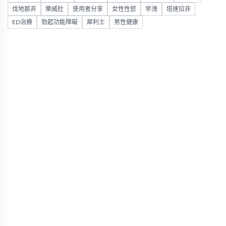
伐地那非
樂威壯
使用者分享
女性性慾
早洩
塔達拉非
ED治療
勃起功能障礙
犀利士
男性健康