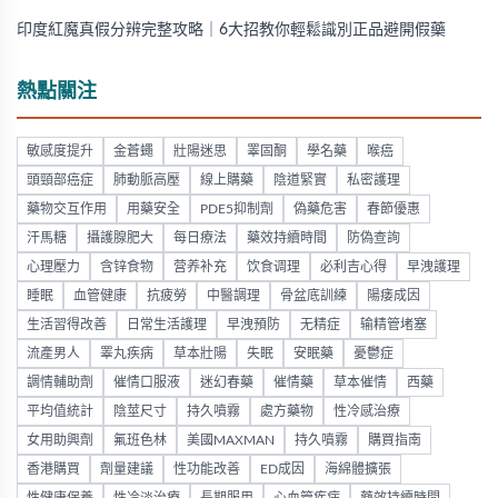
印度紅魔真假分辨完整攻略｜6大招教你輕鬆識別正品避開假藥
熱點關注
敏感度提升
金蒼蠅
壯陽迷思
睪固酮
學名藥
喉癌
頭頸部癌症
肺動脈高壓
線上購藥
陰道緊實
私密護理
藥物交互作用
用藥安全
PDE5抑制劑
偽藥危害
春節優惠
汗馬糖
攝護腺肥大
每日療法
藥效持續時間
防偽查詢
心理壓力
含锌食物
营养补充
饮食调理
必利吉心得
早洩護理
睡眠
血管健康
抗疲勞
中醫調理
骨盆底訓練
陽痿成因
生活習得改善
日常生活護理
早洩預防
无精症
输精管堵塞
流產男人
睪丸疾病
草本壯陽
失眠
安眠藥
憂鬱症
調情輔助劑
催情口服液
迷幻春藥
催情藥
草本催情
西藥
平均值統計
陰莖尺寸
持久噴霧
處方藥物
性冷感治療
女用助興劑
氟班色林
美國MAXMAN
持久噴霧
購買指南
香港購買
劑量建議
性功能改善
ED成因
海綿體擴張