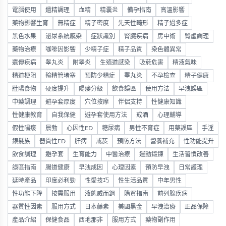
電腦使用
遺精調理
血精
精囊炎
備孕指南
高溫影響
藥物影響生育
無精症
精子密度
先天性畸形
精子過多症
黑色水果
泌尿系統感染
症狀識別
腎臟疾病
房中術
腎虛調理
藥物治療
咖啡因影響
少精子症
精子品質
染色體異常
遺傳疾病
睾丸炎
附睾炎
生殖道感染
吸菸危害
精液氣味
精道梗阻
輸精管堵塞
預防少精症
睪丸炎
不孕檢查
精子健康
壯陽食物
硬度提升
陽痿分級
飲食誤區
使用方法
早洩誤區
中藥調理
避孕套厚度
穴位按摩
伴侶支持
性健康知識
性健康教育
自我保健
避孕套使用方法
戒酒
心理輔導
假性陽痿
晨勃
心因性ED
糖尿病
男性不育症
用藥誤區
手淫
銀髮族
器質性ED
肝病
戒菸
預防方法
營養補充
性功能提升
飲食調理
避孕套
生育能力
中醫治療
運動鍛鍊
生活習慣改善
誤區指南
腸道健康
早洩成因
心理因素
預防早洩
日常護理
延時產品
印度必利勁
性愛技巧
性生活品質
中年男性
性功能下降
按需服用
液態威而鋼
購買指南
前列腺疾病
器質性因素
服用方式
日本藤素
美國黑金
早洩治療
正品保障
產品介紹
保健食品
西地那非
服用方式
藥物副作用