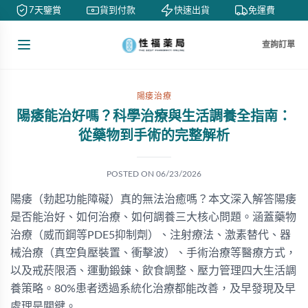
7天鑒賞
貨到付款
快速出貨
免運費
查詢訂單
陽痿治療
陽痿能治好嗎？科學治療與生活調養全指南：
從藥物到手術的完整解析
POSTED ON
06/23/2026
陽痿（勃起功能障礙）真的無法治癒嗎？本文深入解答陽痿
是否能治好、如何治療、如何調養三大核心問題。涵蓋藥物
治療（威而鋼等PDE5抑制劑）、注射療法、激素替代、器
械治療（真空負壓裝置、衝擊波）、手術治療等醫療方式，
以及戒菸限酒、運動鍛鍊、飲食調整、壓力管理四大生活調
養策略。80%患者透過系統化治療都能改善，及早發現及早
處理是關鍵。