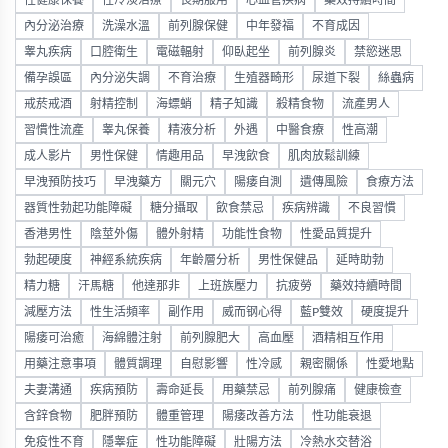
性健康保養
性冷淡治療
長期服用
心血管疾病
藥效持續時間
內分泌治療
洗澡水溫
前列腺保健
中年發福
不育成因
睾丸疾病
口腔衛生
電磁輻射
仰臥起坐
前列腺炎
禁慾迷思
備孕誤區
內分泌失調
不育治療
生殖器畸形
尿道下裂
絲蟲病
戒菸戒酒
射精控制
海螵蛸
精子知識
殺精食物
流產男人
習慣性流產
睾丸保養
精液分析
外遇
中醫食療
性高潮
成人影片
男性保健
情趣用品
早洩飲食
肌肉放鬆訓練
早洩預防技巧
早洩藥方
關元穴
陽痿自測
遺傳風險
食療方法
器質性勃起功能障礙
糖分攝取
飲食禁忌
疾病辨識
不良習慣
香港男性
陰莖外傷
體外射精
功能性食物
性愛品質提升
勃起硬度
神經系統疾病
年齡層分析
男性保健品
延時助勃
精力糖
汗馬糖
他達那非
上班族壓力
抗疲勞
藥效持續時間
減壓方法
性生活頻率
副作用
威而钢心得
藍P雙效
硬度提升
陽痿可治癒
海綿體注射
前列腺肥大
高血壓
酒精相互作用
用藥注意事項
體質調理
自慰影響
性冷感
親密關係
性愛地點
夫妻溝通
疾病預防
壽命延長
用藥禁忌
前列腺痛
健康檢查
含鋅食物
肥胖預防
體重管理
陽痿改善方法
性功能衰退
免疫性不育
隱睾症
性功能障礙
壯陽方法
冷熱水交替浴