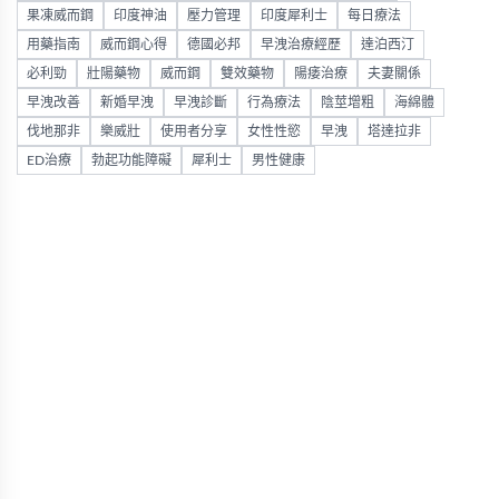
果凍威而鋼
印度神油
壓力管理
印度犀利士
每日療法
用藥指南
威而鋼心得
德國必邦
早洩治療經歷
達泊西汀
必利勁
壯陽藥物
威而鋼
雙效藥物
陽痿治療
夫妻關係
早洩改善
新婚早洩
早洩診斷
行為療法
陰莖增粗
海綿體
伐地那非
樂威壯
使用者分享
女性性慾
早洩
塔達拉非
ED治療
勃起功能障礙
犀利士
男性健康