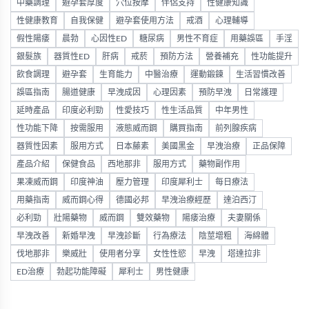
中藥調理
避孕套厚度
穴位按摩
伴侶支持
性健康知識
性健康教育
自我保健
避孕套使用方法
戒酒
心理輔導
假性陽痿
晨勃
心因性ED
糖尿病
男性不育症
用藥誤區
手淫
銀髮族
器質性ED
肝病
戒菸
預防方法
營養補充
性功能提升
飲食調理
避孕套
生育能力
中醫治療
運動鍛鍊
生活習慣改善
誤區指南
腸道健康
早洩成因
心理因素
預防早洩
日常護理
延時產品
印度必利勁
性愛技巧
性生活品質
中年男性
性功能下降
按需服用
液態威而鋼
購買指南
前列腺疾病
器質性因素
服用方式
日本藤素
美國黑金
早洩治療
正品保障
產品介紹
保健食品
西地那非
服用方式
藥物副作用
果凍威而鋼
印度神油
壓力管理
印度犀利士
每日療法
用藥指南
威而鋼心得
德國必邦
早洩治療經歷
達泊西汀
必利勁
壯陽藥物
威而鋼
雙效藥物
陽痿治療
夫妻關係
早洩改善
新婚早洩
早洩診斷
行為療法
陰莖增粗
海綿體
伐地那非
樂威壯
使用者分享
女性性慾
早洩
塔達拉非
ED治療
勃起功能障礙
犀利士
男性健康