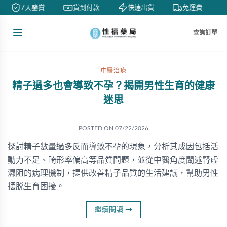
7天鑒賞
貨到付款
快速出貨
免運費
查詢訂單
中醫治療
精子過多也會導致不孕？揭開男性生育的健康
迷思
POSTED ON
07/22/2026
探討精子數量過多反而導致不孕的現象，分析其成因包括活
動力不足、畸形率偏高等品質問題，並從中醫角度闡述腎虛
濕阻的病理機制，提供改善精子品質的生活建議，幫助男性
摆脱生育困擾。
繼續閱讀
→