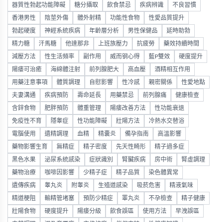
器質性勃起功能障礙
糖分攝取
飲食禁忌
疾病辨識
不良習慣
香港男性
陰莖外傷
體外射精
功能性食物
性愛品質提升
勃起硬度
神經系統疾病
年齡層分析
男性保健品
延時助勃
精力糖
汗馬糖
他達那非
上班族壓力
抗疲勞
藥效持續時間
減壓方法
性生活頻率
副作用
威而钢心得
藍P雙效
硬度提升
陽痿可治癒
海綿體注射
前列腺肥大
高血壓
酒精相互作用
用藥注意事項
體質調理
自慰影響
性冷感
親密關係
性愛地點
夫妻溝通
疾病預防
壽命延長
用藥禁忌
前列腺痛
健康檢查
含鋅食物
肥胖預防
體重管理
陽痿改善方法
性功能衰退
免疫性不育
隱睾症
性功能障礙
壯陽方法
冷熱水交替浴
電腦使用
遺精調理
血精
精囊炎
備孕指南
高溫影響
藥物影響生育
無精症
精子密度
先天性畸形
精子過多症
黑色水果
泌尿系統感染
症狀識別
腎臟疾病
房中術
腎虛調理
藥物治療
咖啡因影響
少精子症
精子品質
染色體異常
遺傳疾病
睾丸炎
附睾炎
生殖道感染
吸菸危害
精液氣味
精道梗阻
輸精管堵塞
預防少精症
睪丸炎
不孕檢查
精子健康
壯陽食物
硬度提升
陽痿分級
飲食誤區
使用方法
早洩誤區