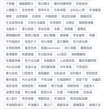
汗馬糖
攝護腺肥大
每日療法
藥效持續時間
防偽查詢
心理壓力
含锌食物
营养补充
饮食调理
必利吉心得
早洩護理
睡眠
血管健康
抗疲勞
中醫調理
骨盆底訓練
陽痿成因
生活習得改善
日常生活護理
早洩預防
无精症
输精管堵塞
流產男人
睪丸疾病
草本壯陽
失眠
安眠藥
憂鬱症
調情輔助劑
催情口服液
迷幻春藥
催情藥
草本催情
西藥
平均值統計
陰莖尺寸
持久噴霧
處方藥物
性冷感治療
女用助興劑
氟班色林
美國MAXMAN
持久噴霧
購買指南
香港購買
劑量建議
性功能改善
ED成因
海綿體擴張
性健康保養
性冷淡治療
長期服用
心血管疾病
藥效持續時間
內分泌治療
洗澡水溫
前列腺保健
中年發福
不育成因
睾丸疾病
口腔衛生
電磁輻射
仰臥起坐
前列腺炎
禁慾迷思
備孕誤區
內分泌失調
不育治療
生殖器畸形
尿道下裂
絲蟲病
戒菸戒酒
射精控制
海螵蛸
精子知識
殺精食物
流產男人
習慣性流產
睾丸保養
精液分析
外遇
中醫食療
性高潮
成人影片
男性保健
情趣用品
早洩飲食
肌肉放鬆訓練
早洩預防技巧
早洩藥方
關元穴
陽痿自測
遺傳風險
食療方法