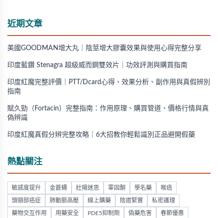
近期文章
美國GOODMAN增大丸｜陰莖增大膠囊效果與使用心得完整分享
印度藍鑽 Stenagra 超級威而鋼雙效片｜功效評測與購買指南
印度紅魔完整評價｜PTT/Dcard心得、效果分析、副作用與真假辨別
指南
賦久勁（Fortacin）完整指南：作用原理、購買管道、價格行情與真
偽辨識
印度紅魔真假分辨完整攻略｜6大招教你輕鬆識別正品避開假藥
熱點關注
敏感度提升
金蒼蠅
壯陽迷思
睪固酮
學名藥
喉癌
頭頸部癌症
肺動脈高壓
線上購藥
陰道緊實
私密護理
藥物交互作用
用藥安全
PDE5抑制劑
偽藥危害
春節優惠