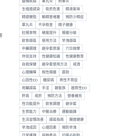
遺傳疾病
睾丸炎
附睾炎
生殖道感染
吸菸危害
精液氣味
精道梗阻
輸精管堵塞
預防少精症
睪丸炎
不孕檢查
精子健康
壯陽食物
硬度提升
陽痿分級
評
飲食誤區
使用方法
早洩誤區
，
中藥調理
避孕套厚度
穴位按摩
伴侶支持
性健康知識
性健康教育
自我保健
避孕套使用方法
戒酒
心理輔導
假性陽痿
晨勃
心因性ED
糖尿病
男性不育症
用藥誤區
手淫
銀髮族
器質性ED
肝病
戒菸
預防方法
營養補充
性功能提升
飲食調理
避孕套
生育能力
中醫治療
運動鍛鍊
生活習慣改善
誤區指南
腸道健康
早洩成因
心理因素
預防早洩
日常護理
延時產品
印度必利勁