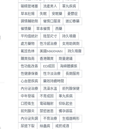
输精管堵塞
流產男人
睪丸疾病
草本壯陽
失眠
安眠藥
憂鬱症
調情輔助劑
催情口服液
迷幻春藥
催情藥
草本催情
西藥
平均值統計
陰莖尺寸
持久噴霧
自
處方藥物
性冷感治療
女用助興劑
氟班色林
美國MAXMAN
持久噴霧
購買指南
香港購買
劑量建議
性功能改善
ED成因
海綿體擴張
性健康保養
性冷淡治療
長期服用
心血管疾病
藥效持續時間
內分泌治療
洗澡水溫
前列腺保健
中年發福
不育成因
睾丸疾病
口腔衛生
電磁輻射
仰臥起坐
前列腺炎
禁慾迷思
備孕誤區
內分泌失調
不育治療
生殖器畸形
尿道下裂
絲蟲病
戒菸戒酒