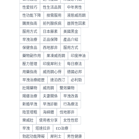
性愛技巧
性生活品質
中年男性
性功能下降
按需服用
液態威而鋼
購買指南
前列腺疾病
器質性因素
服用方式
日本藤素
美國黑金
早洩治療
正品保障
產品介紹
保健食品
西地那非
服用方式
藥物副作用
果凍威而鋼
印度神油
壓力管理
印度犀利士
每日療法
用藥指南
威而鋼心得
德國必邦
早洩治療經歷
達泊西汀
必利勁
壯陽藥物
威而鋼
雙效藥物
陽痿治療
夫妻關係
早洩改善
新婚早洩
早洩診斷
行為療法
陰莖增粗
海綿體
伐地那非
樂威壯
使用者分享
女性性慾
早洩
塔達拉非
ED治療
勃起功能障礙
犀利士
男性健康