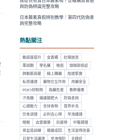
屈臣氏有賣日本藤素嗎？正確購買管道
與防偽辨識完整攻略
日本藤素真假辨別教學｜第四代防偽查
詢完整攻略
熱點關注
敏感度提升
金蒼蠅
壯陽迷思
營
睪固酮
學名藥
喉癌
頭頸部癌症
並
肺動脈高壓
線上購藥
陰道緊實
私密護理
藥物交互作用
用藥安全
PDE5抑制劑
偽藥危害
春節優惠
汗馬糖
攝護腺肥大
防偽查詢
心理壓力
含锌食物
营养补充
饮食调理
必利吉心得
早洩護理
睡眠
血管健康
抗疲勞
中醫調理
骨盆底訓練
陽痿成因
生活習得改善
日常生活護理
早洩預防
无精症