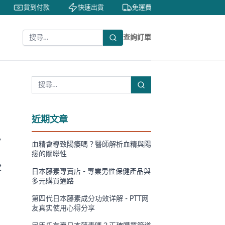
貨到付款
快速出貨
免運費
私密包裝
查詢訂單
近期文章
7
血精會導致陽痿嗎？醫師解析血精與陽
痿的關聯性
建
日本藤素專賣店 - 專業男性保健產品與
多元購買通路
第四代日本藤素成分功效详解 - PTT网
友真实使用心得分享