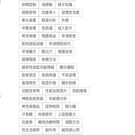
斷
射精控制
海螵蛸
精子知識
殺精食物
流產男人
習慣性流產
睾丸保養
精液分析
外遇
中醫食療
性高潮
成人影片
男性保健
情趣用品
早洩飲食
肌肉放鬆訓練
早洩預防技巧
早洩藥方
關元穴
陽痿自測
遺傳風險
食療方法
器質性勃起功能障礙
糖分攝取
飲食禁忌
疾病辨識
不良習慣
香港男性
陰莖外傷
體外射精
功能性食物
性愛品質提升
勃起硬度
善
神經系統疾病
年齡層分析
，
男性保健品
延時助勃
精力糖
汗馬糖
他達那非
上班族壓力
抗疲勞
藥效持續時間
減壓方法
性生活頻率
副作用
威而钢心得