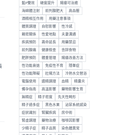
藍P雙效
硬度提升
陽痿可治癒
海綿體注射
前列腺肥大
高血壓
酒精相互作用
用藥注意事項
體質調理
自慰影響
性冷感
親密關係
性愛地點
夫妻溝通
疾病預防
壽命延長
用藥禁忌
前列腺痛
健康檢查
含鋅食物
肥胖預防
體重管理
陽痿改善方法
損
性功能衰退
免疫性不育
隱睾症
性功能障礙
壯陽方法
冷熱水交替浴
電腦使用
遺精調理
血精
精囊炎
備孕指南
高溫影響
藥物影響生育
無精症
精子密度
先天性畸形
精子過多症
黑色水果
泌尿系統感染
症狀識別
腎臟疾病
房中術
腎虛調理
藥物治療
咖啡因影響
少精子症
精子品質
染色體異常