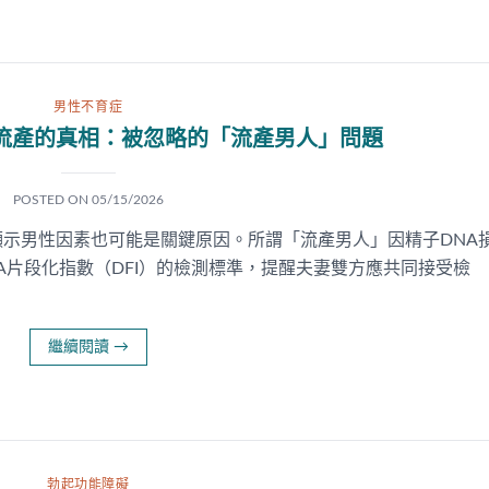
男性不育症
流產的真相：被忽略的「流產男人」問題
POSTED ON
05/15/2026
示男性因素也可能是關鍵原因。所謂「流產男人」因精子DNA
A片段化指數（DFI）的檢測標準，提醒夫妻雙方應共同接受檢
繼續閱讀
→
勃起功能障礙