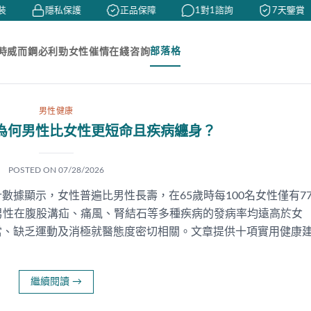
隱私保護
正品保障
1對1諮詢
7天鑒賞
部落格
時
威而鋼
必利勁
女性催情
在綫咨詢
男性健康
為何男性比女性更短命且疾病纏身？
POSTED ON
07/28/2026
據顯示，女性普遍比男性長壽，在65歲時每100名女性僅有7
。男性在腹股溝疝、痛風、腎結石等多種疾病的發病率均遠高於女
當、缺乏運動及消極就醫態度密切相關。文章提供十項實用健康
繼續閱讀
→