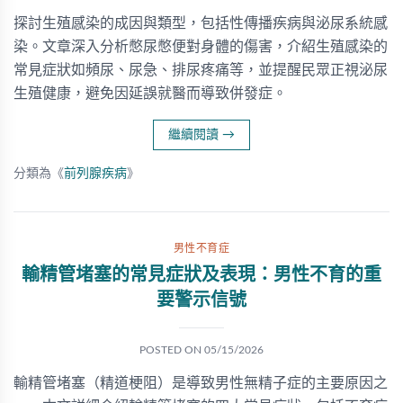
探討生殖感染的成因與類型，包括性傳播疾病與泌尿系統感
染。文章深入分析憋尿憋便對身體的傷害，介紹生殖感染的
常見症狀如頻尿、尿急、排尿疼痛等，並提醒民眾正視泌尿
生殖健康，避免因延誤就醫而導致併發症。
繼續閱讀
→
分類為《
前列腺疾病
》
男性不育症
輸精管堵塞的常見症狀及表現：男性不育的重
要警示信號
POSTED ON
05/15/2026
輸精管堵塞（精道梗阻）是導致男性無精子症的主要原因之