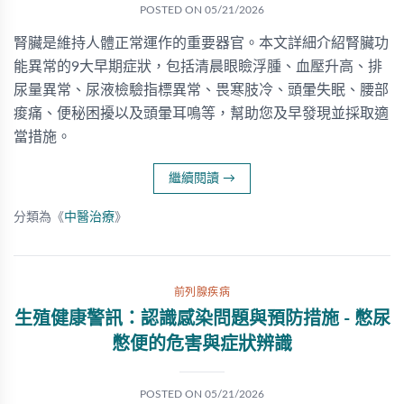
POSTED ON
05/21/2026
腎臟是維持人體正常運作的重要器官。本文詳細介紹腎臟功
能異常的9大早期症狀，包括清晨眼瞼浮腫、血壓升高、排
尿量異常、尿液檢驗指標異常、畏寒肢冷、頭暈失眠、腰部
痠痛、便秘困擾以及頭暈耳鳴等，幫助您及早發現並採取適
當措施。
繼續閱讀
→
分類為《
中醫治療
》
前列腺疾病
生殖健康警訊：認識感染問題與預防措施 - 憋尿
憋便的危害與症狀辨識
POSTED ON
05/21/2026