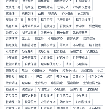
含鋅食物
肥胖預防
體重管理
陽痿改善方法
性功能衰退
免疫性不育
隱睾症
性功能障礙
壯陽方法
冷熱水交替浴
電腦使用
遺精調理
血精
精囊炎
備孕指南
高溫影響
藥物影響生育
無精症
精子密度
先天性畸形
精子過多症
黑色水果
泌尿系統感染
症狀識別
腎臟疾病
房中術
腎虛調理
藥物治療
咖啡因影響
少精子症
精子品質
染色體異常
遺傳疾病
睾丸炎
附睾炎
生殖道感染
吸菸危害
精液氣味
精道梗阻
輸精管堵塞
預防少精症
睪丸炎
不孕檢查
精子健康
壯陽食物
硬度提升
陽痿分級
飲食誤區
使用方法
早洩誤區
中藥調理
避孕套厚度
穴位按摩
伴侶支持
性健康知識
性健康教育
自我保健
避孕套使用方法
戒酒
心理輔導
假性陽痿
晨勃
心因性ED
糖尿病
男性不育症
用藥誤區
手淫
銀髮族
器質性ED
肝病
戒菸
預防方法
營養補充
性功能提升
飲食調理
避孕套
生育能力
中醫治療
運動鍛鍊
生活習慣改善
誤區指南
腸道健康
早洩成因
心理因素
預防早洩
日常護理
延時產品
印度必利勁
性愛技巧
性生活品質
中年男性
性功能下降
按需服用
液態威而鋼
購買指南
前列腺疾病
器質性因素
服用方式
日本藤素
美國黑金
早洩治療
正品保障