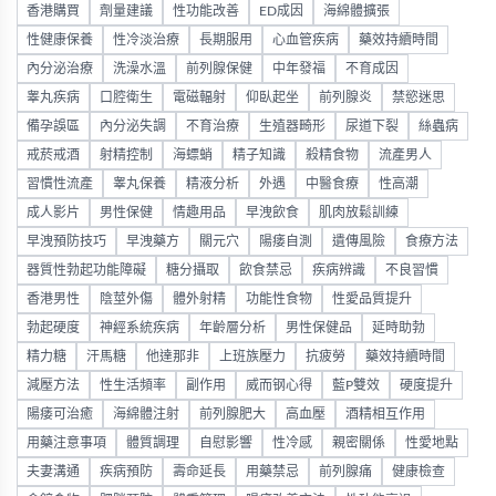
香港購買
劑量建議
性功能改善
ED成因
海綿體擴張
性健康保養
性冷淡治療
長期服用
心血管疾病
藥效持續時間
內分泌治療
洗澡水溫
前列腺保健
中年發福
不育成因
睾丸疾病
口腔衛生
電磁輻射
仰臥起坐
前列腺炎
禁慾迷思
備孕誤區
內分泌失調
不育治療
生殖器畸形
尿道下裂
絲蟲病
戒菸戒酒
射精控制
海螵蛸
精子知識
殺精食物
流產男人
習慣性流產
睾丸保養
精液分析
外遇
中醫食療
性高潮
成人影片
男性保健
情趣用品
早洩飲食
肌肉放鬆訓練
早洩預防技巧
早洩藥方
關元穴
陽痿自測
遺傳風險
食療方法
器質性勃起功能障礙
糖分攝取
飲食禁忌
疾病辨識
不良習慣
香港男性
陰莖外傷
體外射精
功能性食物
性愛品質提升
勃起硬度
神經系統疾病
年齡層分析
男性保健品
延時助勃
精力糖
汗馬糖
他達那非
上班族壓力
抗疲勞
藥效持續時間
減壓方法
性生活頻率
副作用
威而钢心得
藍P雙效
硬度提升
陽痿可治癒
海綿體注射
前列腺肥大
高血壓
酒精相互作用
用藥注意事項
體質調理
自慰影響
性冷感
親密關係
性愛地點
夫妻溝通
疾病預防
壽命延長
用藥禁忌
前列腺痛
健康檢查