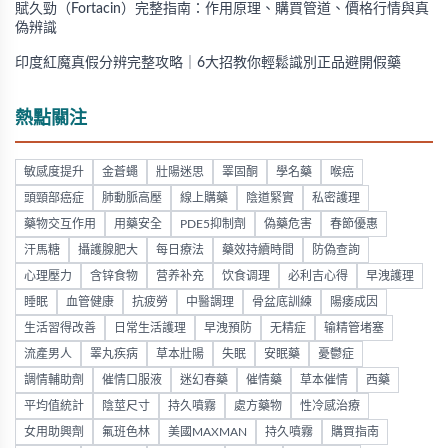
賦久勁（Fortacin）完整指南：作用原理、購買管道、價格行情與真
偽辨識
印度紅魔真假分辨完整攻略｜6大招教你輕鬆識別正品避開假藥
熱點關注
敏感度提升
金蒼蠅
壯陽迷思
睪固酮
學名藥
喉癌
頭頸部癌症
肺動脈高壓
線上購藥
陰道緊實
私密護理
藥物交互作用
用藥安全
PDE5抑制劑
偽藥危害
春節優惠
汗馬糖
攝護腺肥大
每日療法
藥效持續時間
防偽查詢
心理壓力
含锌食物
营养补充
饮食调理
必利吉心得
早洩護理
睡眠
血管健康
抗疲勞
中醫調理
骨盆底訓練
陽痿成因
生活習得改善
日常生活護理
早洩預防
无精症
输精管堵塞
流產男人
睪丸疾病
草本壯陽
失眠
安眠藥
憂鬱症
調情輔助劑
催情口服液
迷幻春藥
催情藥
草本催情
西藥
平均值統計
陰莖尺寸
持久噴霧
處方藥物
性冷感治療
女用助興劑
氟班色林
美國MAXMAN
持久噴霧
購買指南