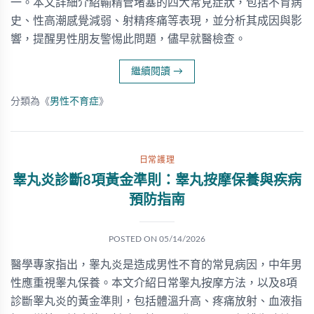
一。本文詳細介紹輸精管堵塞的四大常見症狀，包括不育病
史、性高潮感覺減弱、射精疼痛等表現，並分析其成因與影
響，提醒男性朋友警惕此問題，儘早就醫檢查。
繼續閱讀
→
分類為《
男性不育症
》
日常護理
睾丸炎診斷8項黃金準則：睾丸按摩保養與疾病
預防指南
POSTED ON
05/14/2026
醫學專家指出，睾丸炎是造成男性不育的常見病因，中年男
性應重視睾丸保養。本文介紹日常睾丸按摩方法，以及8項
診斷睾丸炎的黃金準則，包括體溫升高、疼痛放射、血液指