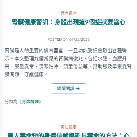
腎虛調理
腎臟健康警訊：身體出現這9個症狀要當心
POSTED ON
07/22/2026
腎臟是人體重要的排毒器官，一旦功能受損會發出各種警
示。本文整理九個常見的腎臟病徵兆，包括水腫、血壓升
高、尿量異常、畏寒怕冷、頭暈倦怠等，幫助您及早察覺腎
臟問題，守護健康。
繼續閱讀
→
分類為《
腎虛調理
》
男性健康
男人壽命短的身體信號與延長壽命的方法：心