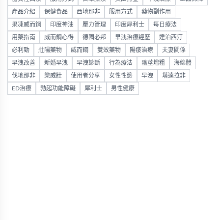
產品介紹
保健食品
西地那非
服用方式
藥物副作用
果凍威而鋼
印度神油
壓力管理
印度犀利士
每日療法
用藥指南
威而鋼心得
德國必邦
早洩治療經歷
達泊西汀
必利勁
壯陽藥物
威而鋼
雙效藥物
陽痿治療
夫妻關係
早洩改善
新婚早洩
早洩診斷
行為療法
陰莖增粗
海綿體
伐地那非
樂威壯
使用者分享
女性性慾
早洩
塔達拉非
ED治療
勃起功能障礙
犀利士
男性健康