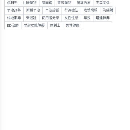
必利勁
壯陽藥物
威而鋼
雙效藥物
陽痿治療
夫妻關係
早洩改善
新婚早洩
早洩診斷
行為療法
陰莖增粗
海綿體
伐地那非
樂威壯
使用者分享
女性性慾
早洩
塔達拉非
ED治療
勃起功能障礙
犀利士
男性健康