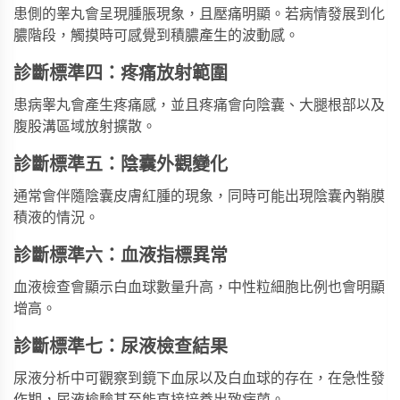
患側的睾丸會呈現腫脹現象，且壓痛明顯。若病情發展到化
膿階段，觸摸時可感覺到積膿產生的波動感。
診斷標準四：疼痛放射範圍
患病睾丸會產生疼痛感，並且疼痛會向陰囊、大腿根部以及
腹股溝區域放射擴散。
診斷標準五：陰囊外觀變化
通常會伴隨陰囊皮膚紅腫的現象，同時可能出現陰囊內鞘膜
積液的情況。
診斷標準六：血液指標異常
血液檢查會顯示白血球數量升高，中性粒細胞比例也會明顯
增高。
診斷標準七：尿液檢查結果
尿液分析中可觀察到鏡下血尿以及白血球的存在，在急性發