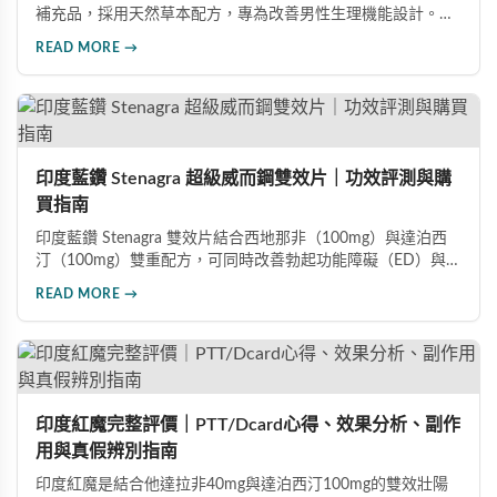
補充品，採用天然草本配方，專為改善男性生理機能設計。根
據使用者回饋，平均可增加陰莖長度2-5公分，圍度提升
READ MORE →
25%-30%，同時改善陽痿、早洩等性功能障礙。每日1-2粒，
90天完整療程即可達到理想效果並建立長期保健基礎。
印度藍鑽 Stenagra 超級威而鋼雙效片｜功效評測與購
買指南
印度藍鑽 Stenagra 雙效片結合西地那非（100mg）與達泊西
汀（100mg）雙重配方，可同時改善勃起功能障礙（ED）與早
洩問題（PE）。根據使用者回饋，服藥後約30分鐘即可感受效
READ MORE →
果，藥效持續8至12小時，無論是硬度還是持久度都有明顯提
升。Dcard、PTT 網友實測分享，正面評價佔多數，是CP值極
高的男性保健品選擇。
印度紅魔完整評價｜PTT/Dcard心得、效果分析、副作
用與真假辨別指南
印度紅魔是結合他達拉非40mg與達泊西汀100mg的雙效壯陽