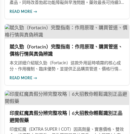
產品，同時改善勃起功能障礙與早洩問題。藥效最長可持續36
小時，價格僅為威而鋼的三分之一。90%使用者給予正面評
READ MORE →
價，常見副作用為輕微頭痛（7%）。本文整理超過120則網友
心得，幫助你了解真實效果、識別假貨與選擇正規購買管道。
賦久勁（Fortacin）完整指南：作用原理、購買管道、
價格行情與真偽辨識
本文詳細介紹賦久勁（Fortacin）這款外用延時噴霧的核心成
分、作用機制、臨床優勢，並提供正品購買管道、價格行情比
較及真偽辨識技巧，幫助您安心選購、安心使用。
READ MORE →
印度紅魔真假分辨完整攻略｜6大招教你輕鬆識別正品
避開假藥
印度紅魔（EXTRA SUPER I COT）因高劑量、實惠價格、雙效