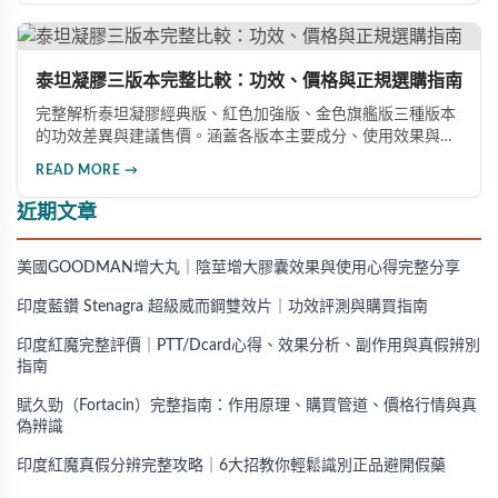
全方位教您如何辨別真偽，避免購買無效甚至危害健康的假冒
產品。
泰坦凝膠三版本完整比較：功效、價格與正規選購指南
完整解析泰坦凝膠經典版、紅色加強版、金色旗艦版三種版本
的功效差異與建議售價。涵蓋各版本主要成分、使用效果與適
用對象，幫助你選擇最適合的產品，並了解正規購買管道與售
READ MORE →
後保障。
近期文章
美國GOODMAN增大丸｜陰莖增大膠囊效果與使用心得完整分享
印度藍鑽 Stenagra 超級威而鋼雙效片｜功效評測與購買指南
印度紅魔完整評價｜PTT/Dcard心得、效果分析、副作用與真假辨別
指南
賦久勁（Fortacin）完整指南：作用原理、購買管道、價格行情與真
偽辨識
印度紅魔真假分辨完整攻略｜6大招教你輕鬆識別正品避開假藥