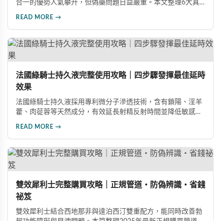
合一的優勢人氣攀升，但偽藥問題日益嚴重。本文整理6大真
假分辨要點，從外包裝、防偽標籤、藥錠特徵、購買管道到價
READ MORE →
格分析，協助消費者輕鬆識別正品，保障用藥安全與效果。
法國綠騎士持久液完整使用攻略｜四步驟發揮最佳延時
效果
法國綠騎士持久液採用專利微分子滲透技術，含有鎖陽、淫羊
藿、肉蓯蓉等天然成分，有效延長射精反射時間並降低敏感
度。本文提供完整四步驟使用指南，從劑量控制到按摩吸收手
READ MORE →
法，協助使用者找到最適合個人體質的用量，搭配正品購買管
道與常見錯誤修正建議，助您安全有效地提升親密生活品質。
雙效犀利士完整購買攻略｜正規管道・防偽辨識・省錢
祕笈
雙效犀利士結合西地那非與達泊西汀雙重配方，能同時改善勃