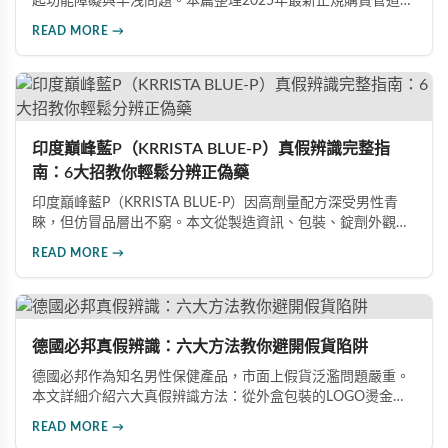
起功能障礙與早洩問題。本篇整理2025年最新正規購買管道、
價格分析、防偽驗證方法及省錢優惠資訊，幫助您避開市面上
READ MORE →
超過65%的假貨陷阱，選購100%正品雙效犀利士。
印度巔峰藍P（KRRISTA BLUE-P）真假辨識完整指
南：6大招教你輕鬆分辨正偽藥
印度巔峰藍P（KRRISTA BLUE-P）因高劑量配方深受男性青
睞，但仿冒品層出不窮。本文從製造資訊、包裝、錠劑外觀、
體感反應、防偽驗證、價格區間等六大面向，詳細解析如何精
READ MORE →
準辨識真假，幫助您安心選購、放心使用，避免健康風險。
德國必邦真假辨識：六大方法教你避開假貨陷阱
德國必邦作為知名男性保健產品，市面上假貨泛濫問題嚴重。
本文詳細介紹六大真假辨識方法：從外盒包裝的LOGO燙金工
藝、說明書與生產地資訊、藥錠的「HY」刻印與六角星芒造
READ MORE →
型、瓶身玻璃與瓶蓋品質，到購買來源管道及實際服用體感，