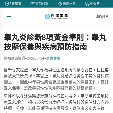
7天鑒賞
貨到付款
快速出貨
免運費
查詢訂單
睾丸炎診斷8項黃金準則：睾丸
按摩保養與疾病預防指南
性福藥局藥師
•
2026/5/14
•
男性健康
醫學專家提醒，睾丸作為男性生殖系統的核心器官，往往容
易被大眾所忽視。事實上，睾丸炎是造成男性不育的常見病
因之一，因此中年男性應當更加重視睾丸的保養工作。做好
睾丸保養，是改善男性性功能障礙問題的關鍵途徑。
男性可以在沐浴時或就寢前進行睾丸按摩，用雙手輕柔地按
摩睾丸部位，拇指以適當力度輕捏，順時針與逆時針方向各
持續十分鐘，若能長期堅持這個習慣，對健康必定大有裨