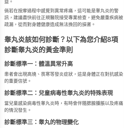
益。
倘若在按摩過程中感覺到異常疼痛，這可能是睾丸炎的警
訊，建議盡快前往正規醫院接受專業檢查，避免嚴重疾病被
疏漏，從而對身體健康造成無法挽回的損害。
睾丸炎該如何診斷？以下為您介紹8項
診斷睾丸炎的黃金準則
診斷標準一：體溫異常升高
患者會出現高燒、畏寒等發炎症狀，這是身體正在對抗感染
的重要信號。
診斷標準二：兒童病毒性睾丸炎的特殊表現
當兒童感染病毒性睾丸炎時，有時會伴隨腮腺腫脹以及疼痛
的情況發生。
診斷標準三：睾丸的物理變化