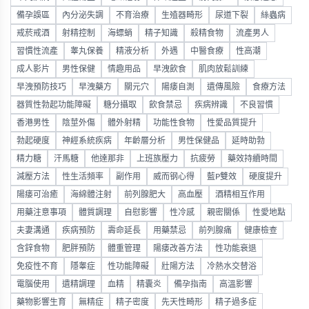
備孕誤區
內分泌失調
不育治療
生殖器畸形
尿道下裂
絲蟲病
戒菸戒酒
射精控制
海螵蛸
精子知識
殺精食物
流產男人
習慣性流產
睾丸保養
精液分析
外遇
中醫食療
性高潮
成人影片
男性保健
情趣用品
早洩飲食
肌肉放鬆訓練
早洩預防技巧
早洩藥方
關元穴
陽痿自測
遺傳風險
食療方法
器質性勃起功能障礙
糖分攝取
飲食禁忌
疾病辨識
不良習慣
香港男性
陰莖外傷
體外射精
功能性食物
性愛品質提升
勃起硬度
神經系統疾病
年齡層分析
男性保健品
延時助勃
精力糖
汗馬糖
他達那非
上班族壓力
抗疲勞
藥效持續時間
減壓方法
性生活頻率
副作用
威而钢心得
藍P雙效
硬度提升
陽痿可治癒
海綿體注射
前列腺肥大
高血壓
酒精相互作用
用藥注意事項
體質調理
自慰影響
性冷感
親密關係
性愛地點
夫妻溝通
疾病預防
壽命延長
用藥禁忌
前列腺痛
健康檢查
含鋅食物
肥胖預防
體重管理
陽痿改善方法
性功能衰退
免疫性不育
隱睾症
性功能障礙
壯陽方法
冷熱水交替浴
電腦使用
遺精調理
血精
精囊炎
備孕指南
高溫影響
藥物影響生育
無精症
精子密度
先天性畸形
精子過多症