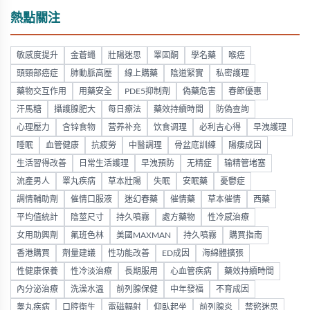
熱點關注
敏感度提升
金蒼蠅
壯陽迷思
睪固酮
學名藥
喉癌
頭頸部癌症
肺動脈高壓
線上購藥
陰道緊實
私密護理
藥物交互作用
用藥安全
PDE5抑制劑
偽藥危害
春節優惠
汗馬糖
攝護腺肥大
每日療法
藥效持續時間
防偽查詢
心理壓力
含锌食物
营养补充
饮食调理
必利吉心得
早洩護理
睡眠
血管健康
抗疲勞
中醫調理
骨盆底訓練
陽痿成因
生活習得改善
日常生活護理
早洩預防
无精症
输精管堵塞
流產男人
睪丸疾病
草本壯陽
失眠
安眠藥
憂鬱症
調情輔助劑
催情口服液
迷幻春藥
催情藥
草本催情
西藥
平均值統計
陰莖尺寸
持久噴霧
處方藥物
性冷感治療
女用助興劑
氟班色林
美國MAXMAN
持久噴霧
購買指南
香港購買
劑量建議
性功能改善
ED成因
海綿體擴張
性健康保養
性冷淡治療
長期服用
心血管疾病
藥效持續時間
內分泌治療
洗澡水溫
前列腺保健
中年發福
不育成因
睾丸疾病
口腔衛生
電磁輻射
仰臥起坐
前列腺炎
禁慾迷思