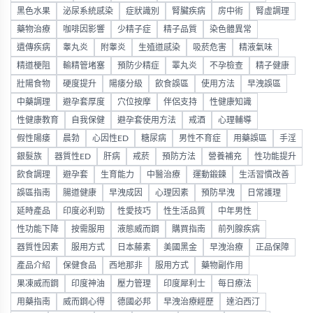
黑色水果
泌尿系統感染
症狀識別
腎臟疾病
房中術
腎虛調理
藥物治療
咖啡因影響
少精子症
精子品質
染色體異常
遺傳疾病
睾丸炎
附睾炎
生殖道感染
吸菸危害
精液氣味
精道梗阻
輸精管堵塞
預防少精症
睪丸炎
不孕檢查
精子健康
壯陽食物
硬度提升
陽痿分級
飲食誤區
使用方法
早洩誤區
中藥調理
避孕套厚度
穴位按摩
伴侶支持
性健康知識
性健康教育
自我保健
避孕套使用方法
戒酒
心理輔導
假性陽痿
晨勃
心因性ED
糖尿病
男性不育症
用藥誤區
手淫
銀髮族
器質性ED
肝病
戒菸
預防方法
營養補充
性功能提升
飲食調理
避孕套
生育能力
中醫治療
運動鍛鍊
生活習慣改善
誤區指南
腸道健康
早洩成因
心理因素
預防早洩
日常護理
延時產品
印度必利勁
性愛技巧
性生活品質
中年男性
性功能下降
按需服用
液態威而鋼
購買指南
前列腺疾病
器質性因素
服用方式
日本藤素
美國黑金
早洩治療
正品保障
產品介紹
保健食品
西地那非
服用方式
藥物副作用
果凍威而鋼
印度神油
壓力管理
印度犀利士
每日療法
用藥指南
威而鋼心得
德國必邦
早洩治療經歷
達泊西汀