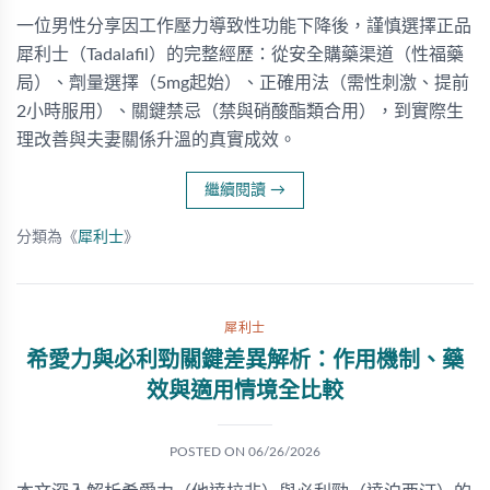
一位男性分享因工作壓力導致性功能下降後，謹慎選擇正品
犀利士（Tadalafil）的完整經歷：從安全購藥渠道（性福藥
局）、劑量選擇（5mg起始）、正確用法（需性刺激、提前
2小時服用）、關鍵禁忌（禁與硝酸酯類合用），到實際生
理改善與夫妻關係升溫的真實成效。
繼續閱讀
→
分類為《
犀利士
》
犀利士
希愛力與必利勁關鍵差異解析：作用機制、藥
效與適用情境全比較
POSTED ON
06/26/2026