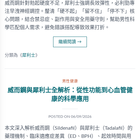
威而鋼針對勃起硬度不足，犀利士強調長效彈性，必利勁專
注早洩神經調控。釐清「硬不起」「留不住」「停不下」核
心問題，結合禁忌症、副作用與安全用藥守則，幫助男性科
學匹配個人需求，避免錯誤搭配導致效果打折。
繼續閱讀
→
分類為《
犀利士
》
男性健康
威而鋼與犀利士全解析：從性功能到心血管健
康的科學應用
POSTED ON
06/09/2026
本文深入解析威而鋼（Sildenafil）與犀利士（Tadalafil）的
藥理機制、臨床適應症差異（ED、BPH）、起效時間與用