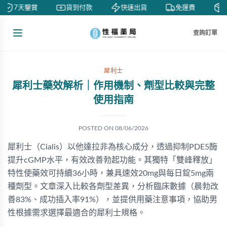
7天鑒賞
貨到付款
快速出貨
免運費
私
查詢訂單
犀利士
犀利士藥效解析｜作用機制、劑型比較與完整
使用指南
POSTED ON
08/06/2026
犀利士（Cialis）以他達拉非為核心成分，透過抑制PDE5酶
提升cGMP水平，有效改善勃起功能。其獨特「雙峰釋放」
特性使藥效可持續36小時，兼具速效20mg與每日錠5mg兩
種劑型。文章深入比較各劑型差異，分析臨床數據（晨勃改
善83%、成功插入率91%），並提供用藥注意事項，協助男
性根據需求選擇最適合的犀利士規格。