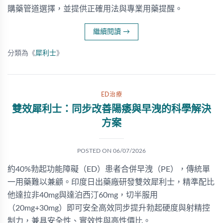
購藥管道選擇，並提供正確用法與專業用藥提醒。
繼續閱讀
→
分類為《
犀利士
》
ED治療
雙效犀利士：同步改善陽痿與早洩的科學解決
方案
POSTED ON
06/07/2026
約40%勃起功能障礙（ED）患者合併早洩（PE），傳統單
一用藥難以兼顧。印度日出藥廠研發雙效犀利士，精準配比
他達拉非40mg與達泊西汀60mg，切半服用
（20mg+30mg）即可安全高效同步提升勃起硬度與射精控
制力，兼具安全性、實效性與高性價比。