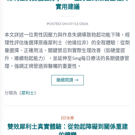
實用建議
POSTED ON
07/13/2026
本文詳述一位男性因壓力與作息失調導致勃起功能下降，經
理性評估後選擇原廠犀利士（他達拉非）的全程體驗：從劑
量選擇、正確用法、關鍵禁忌到實際生理改善（如硬度提
升、連續勃起能力），並延伸至5mg每日療法的長期健康管
理，強調正規管道與醫囑的重要性。
繼續閱讀
→
分類為《
犀利士
》
ED治療
雙效犀利士真實體驗：從勃起障礙到關係重建