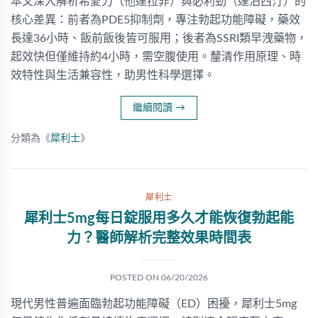
本文深入解析希愛力（他達拉非）與必利勁（達泊西汀）的
核心差異：前者為PDE5抑制劑，專注勃起功能障礙，藥效
長達36小時、飯前飯後皆可服用；後者為SSRI類早洩藥物，
起效快但僅維持約4小時，需空腹使用。釐清作用原理、時
效特性與生活兼容性，助男性科學選擇。
繼續閱讀
→
分類為《
犀利士
》
犀利士
犀利士5mg每日錠服用多久才能恢復勃起能
力？醫師解析完整效果時間表
POSTED ON
06/20/2026
現代男性普遍面臨勃起功能障礙（ED）困擾，犀利士5mg