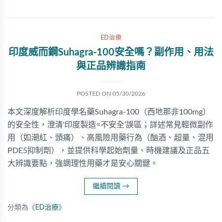
ED治療
印度威而鋼Suhagra-100安全嗎？副作用、用法
與正品辨識指南
POSTED ON
05/30/2026
本文深度解析印度學名藥Suhagra-100（西地那非100mg）
的安全性，澄清‘印度製造=不安全’誤區；詳述常見輕微副作
用（如潮紅、頭痛）、高風險用藥行為（酗酒、超量、混用
PDE5抑制劑），並提供科學起始劑量、時機建議及正品五
大辨識要點，強調理性用藥才是安心關鍵。
繼續閱讀
→
分類為《
ED治療
》