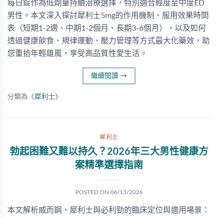
每日錠作為低劑量持續治療選擇，特別適合輕度至中度ED
男性。本文深入探討犀利士5mg的作用機制、服用效果時間
表（短期1-2週、中期1-2個月、長期3-6個月），以及如何
透過健康飲食、規律運動、壓力管理等方式最大化藥效，助
您重拾年輕雄風，享受高品質性愛生活。
繼續閱讀
→
分類為《
犀利士
》
犀利士
勃起困難又難以持久？2026年三大男性健康方
案精準選擇指南
POSTED ON
06/13/2026
本文解析威而鋼、犀利士與必利勁的臨床定位與適用場景：