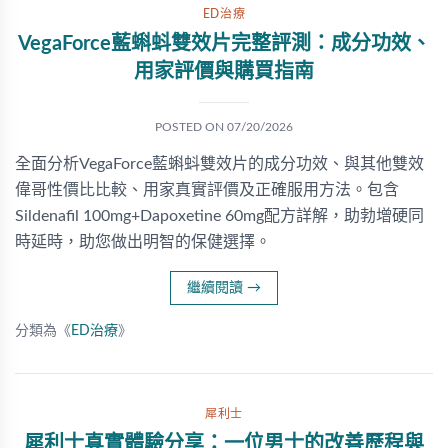
ED治療
VegaForce藍蝌蚪雙效片完整評測：成分功效、
用家評價與購買指南
POSTED ON
07/20/2026
全面分析VegaForce藍蝌蚪雙效片的成分功效、與其他雙效
偉哥性價比比較、用家真實評價及正確服用方法。包含
Sildenafil 100mg+Dapoxetine 60mg配方詳解，助勃增硬同
時延時，助您做出明智的保健選擇。
繼續閱讀
→
分類為《
ED治療
》
犀利士
犀利士真實體驗分享：一位男士的改善歷程與