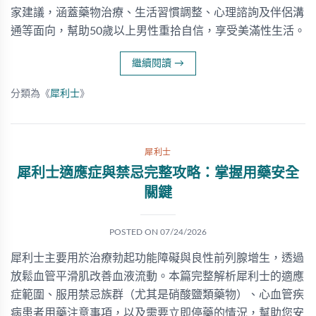
家建議，涵蓋藥物治療、生活習慣調整、心理諮詢及伴侶溝
通等面向，幫助50歲以上男性重拾自信，享受美滿性生活。
繼續閱讀
→
分類為《
犀利士
》
犀利士
犀利士適應症與禁忌完整攻略：掌握用藥安全
關鍵
POSTED ON
07/24/2026
犀利士主要用於治療勃起功能障礙與良性前列腺增生，透過
放鬆血管平滑肌改善血液流動。本篇完整解析犀利士的適應
症範圍、服用禁忌族群（尤其是硝酸鹽類藥物）、心血管疾
病患者用藥注意事項，以及需要立即停藥的情況，幫助您安