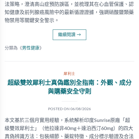
法策略，澄清高山症預防誤區，並梳理其在心血管保護、認
知健康及前列腺癌風險中的最新循證證據，強調硝酸鹽類藥
物禁用等關鍵安全警示。
繼續閱讀
→
分類為《
男性健康
》
犀利士
超級雙效犀利士真偽鑑別全指南：外觀、成分
與購藥安全守則
POSTED ON
06/08/2026
本文基於三個月實用經驗，系統解析印度Sunrise原廠「超
級雙效犀利士」（他拉達非40mg＋達泊西汀60mg）的四大
真偽辨識方法：包裝細節、藥錠特徵、成分標示驗證及合法