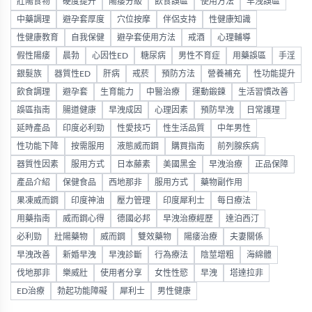
壯陽食物
硬度提升
陽痿分級
飲食誤區
使用方法
早洩誤區
中藥調理
避孕套厚度
穴位按摩
伴侶支持
性健康知識
性健康教育
自我保健
避孕套使用方法
戒酒
心理輔導
假性陽痿
晨勃
心因性ED
糖尿病
男性不育症
用藥誤區
手淫
銀髮族
器質性ED
肝病
戒菸
預防方法
營養補充
性功能提升
飲食調理
避孕套
生育能力
中醫治療
運動鍛鍊
生活習慣改善
誤區指南
腸道健康
早洩成因
心理因素
預防早洩
日常護理
延時產品
印度必利勁
性愛技巧
性生活品質
中年男性
性功能下降
按需服用
液態威而鋼
購買指南
前列腺疾病
器質性因素
服用方式
日本藤素
美國黑金
早洩治療
正品保障
產品介紹
保健食品
西地那非
服用方式
藥物副作用
果凍威而鋼
印度神油
壓力管理
印度犀利士
每日療法
用藥指南
威而鋼心得
德國必邦
早洩治療經歷
達泊西汀
必利勁
壯陽藥物
威而鋼
雙效藥物
陽痿治療
夫妻關係
早洩改善
新婚早洩
早洩診斷
行為療法
陰莖增粗
海綿體
伐地那非
樂威壯
使用者分享
女性性慾
早洩
塔達拉非
ED治療
勃起功能障礙
犀利士
男性健康