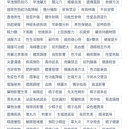
早洩預防技巧
早洩藥方
關元穴
陽痿自測
遺傳風險
食療方法
器質性勃起功能障礙
糖分攝取
飲食禁忌
疾病辨識
不良習慣
香港男性
陰莖外傷
體外射精
功能性食物
性愛品質提升
勃起硬度
神經系統疾病
年齡層分析
男性保健品
延時助勃
精力糖
汗馬糖
他達那非
上班族壓力
抗疲勞
藥效持續時間
減壓方法
性生活頻率
副作用
威而钢心得
藍P雙效
硬度提升
陽痿可治癒
海綿體注射
前列腺肥大
高血壓
酒精相互作用
用藥注意事項
體質調理
自慰影響
性冷感
親密關係
性愛地點
夫妻溝通
疾病預防
壽命延長
用藥禁忌
前列腺痛
健康檢查
含鋅食物
肥胖預防
體重管理
陽痿改善方法
性功能衰退
免疫性不育
隱睾症
性功能障礙
壯陽方法
冷熱水交替浴
電腦使用
遺精調理
血精
精囊炎
備孕指南
高溫影響
藥物影響生育
無精症
精子密度
先天性畸形
精子過多症
黑色水果
泌尿系統感染
症狀識別
腎臟疾病
房中術
腎虛調理
藥物治療
咖啡因影響
少精子症
精子品質
染色體異常
遺傳疾病
睾丸炎
附睾炎
生殖道感染
吸菸危害
精液氣味
精道梗阻
輸精管堵塞
預防少精症
睪丸炎
不孕檢查
精子健康