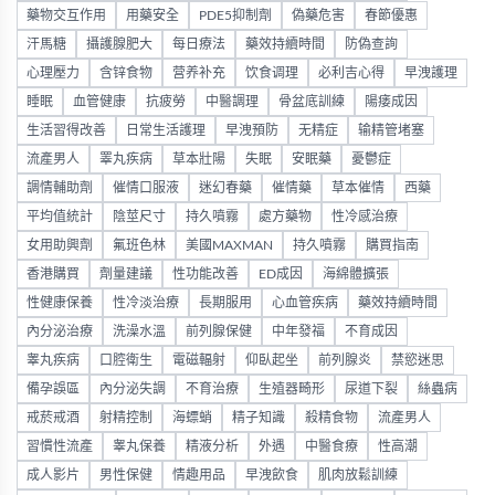
藥物交互作用
用藥安全
PDE5抑制劑
偽藥危害
春節優惠
汗馬糖
攝護腺肥大
每日療法
藥效持續時間
防偽查詢
心理壓力
含锌食物
营养补充
饮食调理
必利吉心得
早洩護理
睡眠
血管健康
抗疲勞
中醫調理
骨盆底訓練
陽痿成因
生活習得改善
日常生活護理
早洩預防
无精症
输精管堵塞
流產男人
睪丸疾病
草本壯陽
失眠
安眠藥
憂鬱症
調情輔助劑
催情口服液
迷幻春藥
催情藥
草本催情
西藥
平均值統計
陰莖尺寸
持久噴霧
處方藥物
性冷感治療
女用助興劑
氟班色林
美國MAXMAN
持久噴霧
購買指南
香港購買
劑量建議
性功能改善
ED成因
海綿體擴張
性健康保養
性冷淡治療
長期服用
心血管疾病
藥效持續時間
內分泌治療
洗澡水溫
前列腺保健
中年發福
不育成因
睾丸疾病
口腔衛生
電磁輻射
仰臥起坐
前列腺炎
禁慾迷思
備孕誤區
內分泌失調
不育治療
生殖器畸形
尿道下裂
絲蟲病
戒菸戒酒
射精控制
海螵蛸
精子知識
殺精食物
流產男人
習慣性流產
睾丸保養
精液分析
外遇
中醫食療
性高潮
成人影片
男性保健
情趣用品
早洩飲食
肌肉放鬆訓練