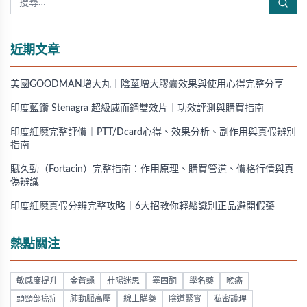
近期文章
美國GOODMAN增大丸｜陰莖增大膠囊效果與使用心得完整分享
印度藍鑽 Stenagra 超級威而鋼雙效片｜功效評測與購買指南
印度紅魔完整評價｜PTT/Dcard心得、效果分析、副作用與真假辨別
指南
賦久勁（Fortacin）完整指南：作用原理、購買管道、價格行情與真
偽辨識
印度紅魔真假分辨完整攻略｜6大招教你輕鬆識別正品避開假藥
熱點關注
敏感度提升
金蒼蠅
壯陽迷思
睪固酮
學名藥
喉癌
頭頸部癌症
肺動脈高壓
線上購藥
陰道緊實
私密護理