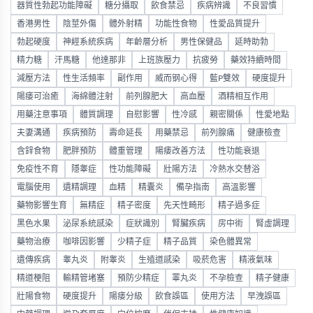
器質性勃起功能障礙
糖分攝取
飲食禁忌
疾病辨識
不良習慣
香港男性
陰莖外傷
體外射精
功能性食物
性愛品質提升
勃起硬度
神經系統疾病
年齡層分析
男性保健品
延時助勃
精力糖
汗馬糖
他達那非
上班族壓力
抗疲勞
藥效持續時間
減壓方法
性生活頻率
副作用
威而钢心得
藍P雙效
硬度提升
陽痿可治癒
海綿體注射
前列腺肥大
高血壓
酒精相互作用
用藥注意事項
體質調理
自慰影響
性冷感
親密關係
性愛地點
夫妻溝通
疾病預防
壽命延長
用藥禁忌
前列腺痛
健康檢查
含鋅食物
肥胖預防
體重管理
陽痿改善方法
性功能衰退
免疫性不育
隱睾症
性功能障礙
壯陽方法
冷熱水交替浴
電腦使用
遺精調理
血精
精囊炎
備孕指南
高溫影響
藥物影響生育
無精症
精子密度
先天性畸形
精子過多症
黑色水果
泌尿系統感染
症狀識別
腎臟疾病
房中術
腎虛調理
藥物治療
咖啡因影響
少精子症
精子品質
染色體異常
遺傳疾病
睾丸炎
附睾炎
生殖道感染
吸菸危害
精液氣味
精道梗阻
輸精管堵塞
預防少精症
睪丸炎
不孕檢查
精子健康
壯陽食物
硬度提升
陽痿分級
飲食誤區
使用方法
早洩誤區