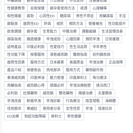
中藥調理
避孕套厚度
穴位按摩
伴侶支持
性健康知識
性健康教育
自我保健
避孕套使用方法
戒酒
心理輔導
假性陽痿
晨勃
心因性ED
糖尿病
男性不育症
用藥誤區
手淫
銀髮族
器質性ED
肝病
戒菸
預防方法
營養補充
性功能提升
飲食調理
避孕套
生育能力
中醫治療
運動鍛鍊
生活習慣改善
誤區指南
腸道健康
早洩成因
心理因素
預防早洩
日常護理
延時產品
印度必利勁
性愛技巧
性生活品質
中年男性
性功能下降
按需服用
液態威而鋼
購買指南
前列腺疾病
器質性因素
服用方式
日本藤素
美國黑金
早洩治療
正品保障
產品介紹
保健食品
西地那非
服用方式
藥物副作用
果凍威而鋼
印度神油
壓力管理
印度犀利士
每日療法
用藥指南
威而鋼心得
德國必邦
早洩治療經歷
達泊西汀
必利勁
壯陽藥物
威而鋼
雙效藥物
陽痿治療
夫妻關係
早洩改善
新婚早洩
早洩診斷
行為療法
陰莖增粗
海綿體
伐地那非
樂威壯
使用者分享
女性性慾
早洩
塔達拉非
ED治療
勃起功能障礙
犀利士
男性健康