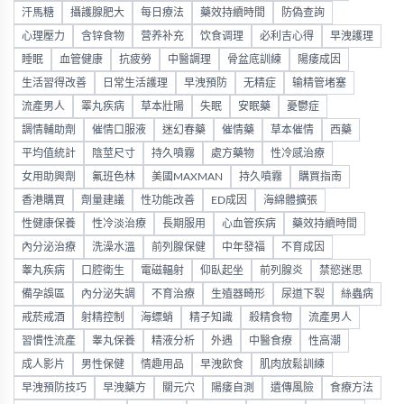
汗馬糖
攝護腺肥大
每日療法
藥效持續時間
防偽查詢
心理壓力
含锌食物
营养补充
饮食调理
必利吉心得
早洩護理
睡眠
血管健康
抗疲勞
中醫調理
骨盆底訓練
陽痿成因
生活習得改善
日常生活護理
早洩預防
无精症
输精管堵塞
流產男人
睪丸疾病
草本壯陽
失眠
安眠藥
憂鬱症
調情輔助劑
催情口服液
迷幻春藥
催情藥
草本催情
西藥
平均值統計
陰莖尺寸
持久噴霧
處方藥物
性冷感治療
女用助興劑
氟班色林
美國MAXMAN
持久噴霧
購買指南
香港購買
劑量建議
性功能改善
ED成因
海綿體擴張
性健康保養
性冷淡治療
長期服用
心血管疾病
藥效持續時間
內分泌治療
洗澡水溫
前列腺保健
中年發福
不育成因
睾丸疾病
口腔衛生
電磁輻射
仰臥起坐
前列腺炎
禁慾迷思
備孕誤區
內分泌失調
不育治療
生殖器畸形
尿道下裂
絲蟲病
戒菸戒酒
射精控制
海螵蛸
精子知識
殺精食物
流產男人
習慣性流產
睾丸保養
精液分析
外遇
中醫食療
性高潮
成人影片
男性保健
情趣用品
早洩飲食
肌肉放鬆訓練
早洩預防技巧
早洩藥方
關元穴
陽痿自測
遺傳風險
食療方法