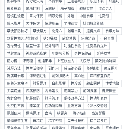
備孕誤區
內分泌失調
不育治療
生殖器畸形
尿道下裂
絲蟲病
戒菸戒酒
射精控制
海螵蛸
精子知識
殺精食物
流產男人
習慣性流產
睾丸保養
精液分析
外遇
中醫食療
性高潮
成人影片
男性保健
情趣用品
早洩飲食
肌肉放鬆訓練
早洩預防技巧
早洩藥方
關元穴
陽痿自測
遺傳風險
食療方法
器質性勃起功能障礙
糖分攝取
飲食禁忌
疾病辨識
不良習慣
香港男性
陰莖外傷
體外射精
功能性食物
性愛品質提升
勃起硬度
神經系統疾病
年齡層分析
男性保健品
延時助勃
精力糖
汗馬糖
他達那非
上班族壓力
抗疲勞
藥效持續時間
減壓方法
性生活頻率
副作用
威而钢心得
藍P雙效
硬度提升
陽痿可治癒
海綿體注射
前列腺肥大
高血壓
酒精相互作用
用藥注意事項
體質調理
自慰影響
性冷感
親密關係
性愛地點
夫妻溝通
疾病預防
壽命延長
用藥禁忌
前列腺痛
健康檢查
含鋅食物
肥胖預防
體重管理
陽痿改善方法
性功能衰退
免疫性不育
隱睾症
性功能障礙
壯陽方法
冷熱水交替浴
電腦使用
遺精調理
血精
精囊炎
備孕指南
高溫影響
藥物影響生育
無精症
精子密度
先天性畸形
精子過多症
黑色水果
泌尿系統感染
症狀識別
腎臟疾病
房中術
腎虛調理