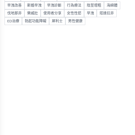
早洩改善
新婚早洩
早洩診斷
行為療法
陰莖增粗
海綿體
伐地那非
樂威壯
使用者分享
女性性慾
早洩
塔達拉非
ED治療
勃起功能障礙
犀利士
男性健康