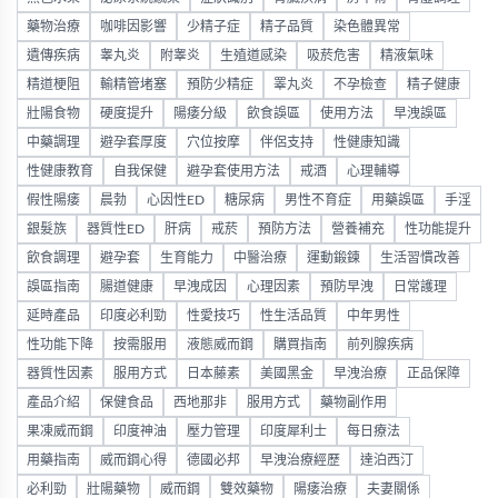
藥物治療
咖啡因影響
少精子症
精子品質
染色體異常
遺傳疾病
睾丸炎
附睾炎
生殖道感染
吸菸危害
精液氣味
精道梗阻
輸精管堵塞
預防少精症
睪丸炎
不孕檢查
精子健康
壯陽食物
硬度提升
陽痿分級
飲食誤區
使用方法
早洩誤區
中藥調理
避孕套厚度
穴位按摩
伴侶支持
性健康知識
性健康教育
自我保健
避孕套使用方法
戒酒
心理輔導
假性陽痿
晨勃
心因性ED
糖尿病
男性不育症
用藥誤區
手淫
銀髮族
器質性ED
肝病
戒菸
預防方法
營養補充
性功能提升
飲食調理
避孕套
生育能力
中醫治療
運動鍛鍊
生活習慣改善
誤區指南
腸道健康
早洩成因
心理因素
預防早洩
日常護理
延時產品
印度必利勁
性愛技巧
性生活品質
中年男性
性功能下降
按需服用
液態威而鋼
購買指南
前列腺疾病
器質性因素
服用方式
日本藤素
美國黑金
早洩治療
正品保障
產品介紹
保健食品
西地那非
服用方式
藥物副作用
果凍威而鋼
印度神油
壓力管理
印度犀利士
每日療法
用藥指南
威而鋼心得
德國必邦
早洩治療經歷
達泊西汀
必利勁
壯陽藥物
威而鋼
雙效藥物
陽痿治療
夫妻關係