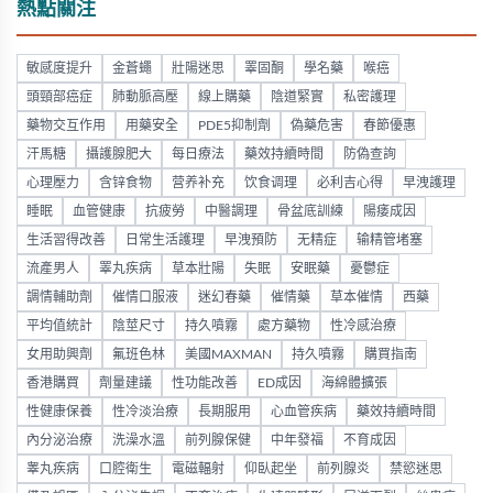
熱點關注
敏感度提升
金蒼蠅
壯陽迷思
睪固酮
學名藥
喉癌
頭頸部癌症
肺動脈高壓
線上購藥
陰道緊實
私密護理
藥物交互作用
用藥安全
PDE5抑制劑
偽藥危害
春節優惠
汗馬糖
攝護腺肥大
每日療法
藥效持續時間
防偽查詢
心理壓力
含锌食物
营养补充
饮食调理
必利吉心得
早洩護理
睡眠
血管健康
抗疲勞
中醫調理
骨盆底訓練
陽痿成因
生活習得改善
日常生活護理
早洩預防
无精症
输精管堵塞
流產男人
睪丸疾病
草本壯陽
失眠
安眠藥
憂鬱症
調情輔助劑
催情口服液
迷幻春藥
催情藥
草本催情
西藥
平均值統計
陰莖尺寸
持久噴霧
處方藥物
性冷感治療
女用助興劑
氟班色林
美國MAXMAN
持久噴霧
購買指南
香港購買
劑量建議
性功能改善
ED成因
海綿體擴張
性健康保養
性冷淡治療
長期服用
心血管疾病
藥效持續時間
內分泌治療
洗澡水溫
前列腺保健
中年發福
不育成因
睾丸疾病
口腔衛生
電磁輻射
仰臥起坐
前列腺炎
禁慾迷思