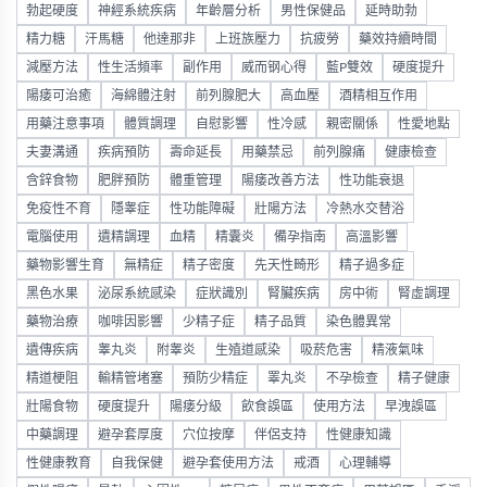
勃起硬度
神經系統疾病
年齡層分析
男性保健品
延時助勃
精力糖
汗馬糖
他達那非
上班族壓力
抗疲勞
藥效持續時間
減壓方法
性生活頻率
副作用
威而钢心得
藍P雙效
硬度提升
陽痿可治癒
海綿體注射
前列腺肥大
高血壓
酒精相互作用
用藥注意事項
體質調理
自慰影響
性冷感
親密關係
性愛地點
夫妻溝通
疾病預防
壽命延長
用藥禁忌
前列腺痛
健康檢查
含鋅食物
肥胖預防
體重管理
陽痿改善方法
性功能衰退
免疫性不育
隱睾症
性功能障礙
壯陽方法
冷熱水交替浴
電腦使用
遺精調理
血精
精囊炎
備孕指南
高溫影響
藥物影響生育
無精症
精子密度
先天性畸形
精子過多症
黑色水果
泌尿系統感染
症狀識別
腎臟疾病
房中術
腎虛調理
藥物治療
咖啡因影響
少精子症
精子品質
染色體異常
遺傳疾病
睾丸炎
附睾炎
生殖道感染
吸菸危害
精液氣味
精道梗阻
輸精管堵塞
預防少精症
睪丸炎
不孕檢查
精子健康
壯陽食物
硬度提升
陽痿分級
飲食誤區
使用方法
早洩誤區
中藥調理
避孕套厚度
穴位按摩
伴侶支持
性健康知識
性健康教育
自我保健
避孕套使用方法
戒酒
心理輔導