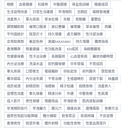
睡眠
血管健康
抗疲勞
中醫調理
骨盆底訓練
陽痿成因
生活習得改善
日常生活護理
早洩預防
无精症
输精管堵塞
流產男人
睪丸疾病
草本壯陽
失眠
安眠藥
憂鬱症
調情輔助劑
催情口服液
迷幻春藥
催情藥
草本催情
西藥
平均值統計
陰莖尺寸
持久噴霧
處方藥物
性冷感治療
女用助興劑
氟班色林
美國MAXMAN
持久噴霧
購買指南
香港購買
劑量建議
性功能改善
ED成因
海綿體擴張
性健康保養
性冷淡治療
長期服用
心血管疾病
藥效持續時間
內分泌治療
洗澡水溫
前列腺保健
中年發福
不育成因
睾丸疾病
口腔衛生
電磁輻射
仰臥起坐
前列腺炎
禁慾迷思
備孕誤區
內分泌失調
不育治療
生殖器畸形
尿道下裂
絲蟲病
戒菸戒酒
射精控制
海螵蛸
精子知識
殺精食物
流產男人
習慣性流產
睾丸保養
精液分析
外遇
中醫食療
性高潮
成人影片
男性保健
情趣用品
早洩飲食
肌肉放鬆訓練
早洩預防技巧
早洩藥方
關元穴
陽痿自測
遺傳風險
食療方法
器質性勃起功能障礙
糖分攝取
飲食禁忌
疾病辨識
不良習慣
香港男性
陰莖外傷
體外射精
功能性食物
性愛品質提升