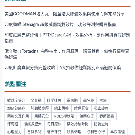
美國GOODMAN增大丸｜陰莖增大膠囊效果與使用心得完整分享
印度藍鑽 Stenagra 超級威而鋼雙效片｜功效評測與購買指南
印度紅魔完整評價｜PTT/Dcard心得、效果分析、副作用與真假辨別
指南
賦久勁（Fortacin）完整指南：作用原理、購買管道、價格行情與真
偽辨識
印度紅魔真假分辨完整攻略｜6大招教你輕鬆識別正品避開假藥
熱點關注
敏感度提升
金蒼蠅
壯陽迷思
睪固酮
學名藥
喉癌
頭頸部癌症
肺動脈高壓
線上購藥
陰道緊實
私密護理
藥物交互作用
用藥安全
PDE5抑制劑
偽藥危害
春節優惠
汗馬糖
攝護腺肥大
每日療法
藥效持續時間
防偽查詢
心理壓力
含锌食物
营养补充
饮食调理
必利吉心得
早洩護理