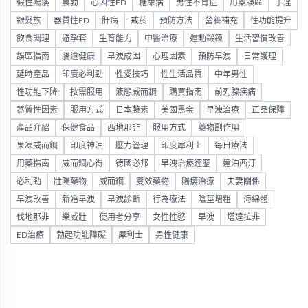
假性陽痿
晨勃
心因性ED
糖尿病
男性不育症
用藥誤區
手淫
銀髮族
器質性ED
肝病
戒菸
預防方法
營養補充
性功能提升
飲食調理
避孕套
生育能力
中醫治療
運動鍛鍊
生活習慣改善
誤區指南
腸道健康
早洩成因
心理因素
預防早洩
日常護理
延時產品
印度必利勁
性愛技巧
性生活品質
中年男性
性功能下降
按需服用
液態威而鋼
購買指南
前列腺疾病
器質性因素
服用方式
日本藤素
美國黑金
早洩治療
正品保障
產品介紹
保健食品
西地那非
服用方式
藥物副作用
果凍威而鋼
印度神油
壓力管理
印度犀利士
每日療法
用藥指南
威而鋼心得
德國必邦
早洩治療經歷
達泊西汀
必利勁
壯陽藥物
威而鋼
雙效藥物
陽痿治療
夫妻關係
早洩改善
新婚早洩
早洩診斷
行為療法
陰莖增粗
海綿體
伐地那非
樂威壯
使用者分享
女性性慾
早洩
塔達拉非
ED治療
勃起功能障礙
犀利士
男性健康