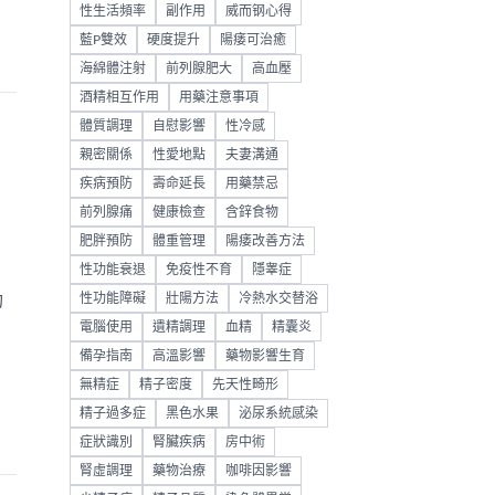
性生活頻率
副作用
威而钢心得
藍P雙效
硬度提升
陽痿可治癒
海綿體注射
前列腺肥大
高血壓
酒精相互作用
用藥注意事項
體質調理
自慰影響
性冷感
親密關係
性愛地點
夫妻溝通
疾病預防
壽命延長
用藥禁忌
前列腺痛
健康檢查
含鋅食物
肥胖預防
體重管理
陽痿改善方法
性功能衰退
免疫性不育
隱睾症
功
性功能障礙
壯陽方法
冷熱水交替浴
電腦使用
遺精調理
血精
精囊炎
備孕指南
高溫影響
藥物影響生育
無精症
精子密度
先天性畸形
精子過多症
黑色水果
泌尿系統感染
症狀識別
腎臟疾病
房中術
腎虛調理
藥物治療
咖啡因影響