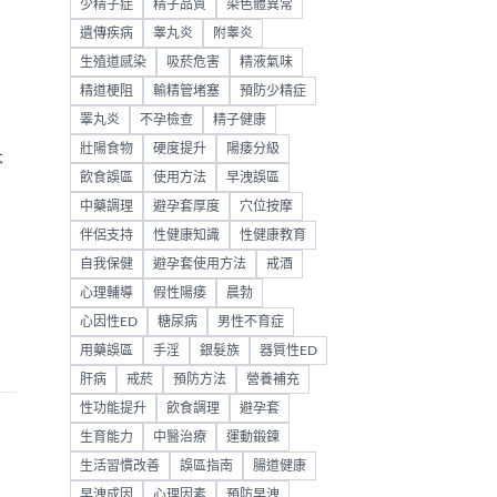
少精子症
精子品質
染色體異常
遺傳疾病
睾丸炎
附睾炎
生殖道感染
吸菸危害
精液氣味
精道梗阻
輸精管堵塞
預防少精症
睪丸炎
不孕檢查
精子健康
壯陽食物
硬度提升
陽痿分級
本
飲食誤區
使用方法
早洩誤區
中藥調理
避孕套厚度
穴位按摩
，
伴侶支持
性健康知識
性健康教育
自我保健
避孕套使用方法
戒酒
心理輔導
假性陽痿
晨勃
心因性ED
糖尿病
男性不育症
用藥誤區
手淫
銀髮族
器質性ED
肝病
戒菸
預防方法
營養補充
性功能提升
飲食調理
避孕套
生育能力
中醫治療
運動鍛鍊
生活習慣改善
誤區指南
腸道健康
早洩成因
心理因素
預防早洩