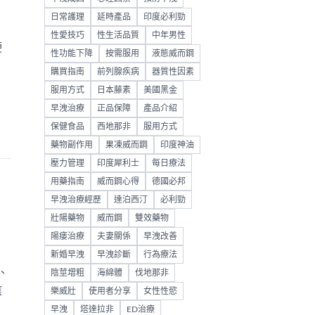
日常護理
延時產品
印度必利勁
性愛技巧
性生活品質
中年男性
硬
性功能下降
按需服用
液態威而鋼
購買指南
前列腺疾病
器質性因素
服用方式
日本藤素
美國黑金
早洩治療
正品保障
產品介紹
保健食品
西地那非
服用方式
藥物副作用
果凍威而鋼
印度神油
壓力管理
印度犀利士
每日療法
用藥指南
威而鋼心得
德國必邦
早洩治療經歷
達泊西汀
必利勁
壯陽藥物
威而鋼
雙效藥物
陽痿治療
夫妻關係
早洩改善
新婚早洩
早洩診斷
行為療法
、
陰莖增粗
海綿體
伐地那非
應
樂威壯
使用者分享
女性性慾
早洩
塔達拉非
ED治療