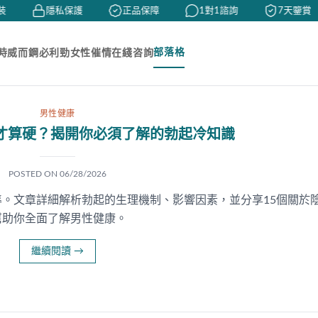
隱私保護
正品保障
1對1諮詢
7天鑒賞
部落格
時
威而鋼
必利勁
女性催情
在綫咨詢
男性健康
才算硬？揭開你必須了解的勃起冷知識
POSTED ON
06/28/2026
。文章詳細解析勃起的生理機制、影響因素，並分享15個關於
幫助你全面了解男性健康。
繼續閱讀
→