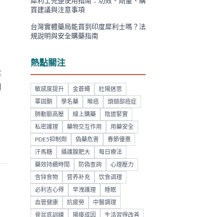
犀利士完整使用指南：功效、劑量、購
買建議與注意事項
台灣實體藥局能買到印度犀利士嗎？法
規說明與安全購藥指南
熱點關注
等
用
敏感度提升
金蒼蠅
壯陽迷思
睪固酮
學名藥
喉癌
頭頸部癌症
肺動脈高壓
線上購藥
陰道緊實
私密護理
藥物交互作用
用藥安全
PDE5抑制劑
偽藥危害
春節優惠
汗馬糖
攝護腺肥大
每日療法
藥效持續時間
防偽查詢
心理壓力
含锌食物
营养补充
饮食调理
必利吉心得
早洩護理
睡眠
血管健康
抗疲勞
中醫調理
骨盆底訓練
陽痿成因
生活習得改善