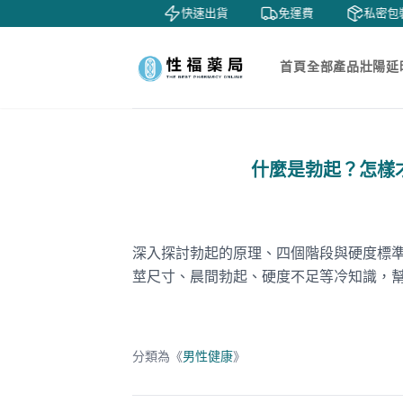
鑒賞
貨到付款
快速出貨
免運費
私密包裝
首頁
全部產品
壯陽延
什麼是勃起？怎樣
深入探討勃起的原理、四個階段與硬度標準
莖尺寸、晨間勃起、硬度不足等冷知識，
分類為《
男性健康
》