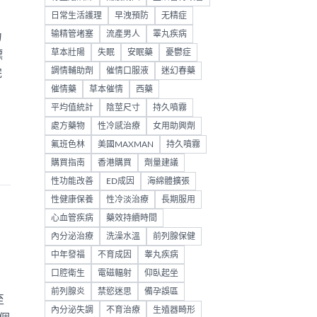
日常生活護理
早洩預防
无精症
输精管堵塞
流產男人
睪丸疾病
力
草本壯陽
失眠
安眠藥
憂鬱症
標
調情輔助劑
催情口服液
迷幻春藥
完
催情藥
草本催情
西藥
平均值統計
陰莖尺寸
持久噴霧
處方藥物
性冷感治療
女用助興劑
氟班色林
美國MAXMAN
持久噴霧
購買指南
香港購買
劑量建議
性功能改善
ED成因
海綿體擴張
性健康保養
性冷淡治療
長期服用
心血管疾病
藥效持續時間
內分泌治療
洗澡水溫
前列腺保健
中年發福
不育成因
睾丸疾病
口腔衛生
電磁輻射
仰臥起坐
前列腺炎
禁慾迷思
備孕誤區
至
內分泌失調
不育治療
生殖器畸形