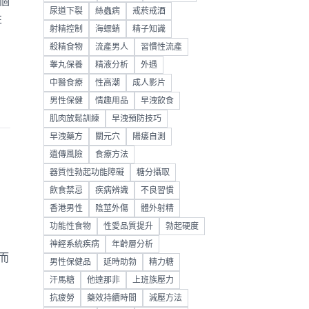
個
尿道下裂
絲蟲病
戒菸戒酒
性
射精控制
海螵蛸
精子知識
殺精食物
流產男人
習慣性流產
睾丸保養
精液分析
外遇
中醫食療
性高潮
成人影片
男性保健
情趣用品
早洩飲食
肌肉放鬆訓練
早洩預防技巧
早洩藥方
關元穴
陽痿自測
遺傳風險
食療方法
器質性勃起功能障礙
糖分攝取
飲食禁忌
疾病辨識
不良習慣
香港男性
陰莖外傷
體外射精
功能性食物
性愛品質提升
勃起硬度
神經系統疾病
年齡層分析
而
男性保健品
延時助勃
精力糖
汗馬糖
他達那非
上班族壓力
抗疲勞
藥效持續時間
減壓方法