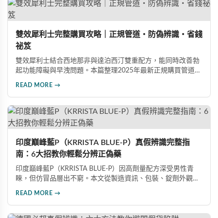
雙效犀利士完整購買攻略｜正規管道・防偽辨識・省錢
祕笈
雙效犀利士結合西地那非與達泊西汀雙重配方，能同時改善勃
起功能障礙與早洩問題。本篇整理2025年最新正規購買管道、
價格分析、防偽驗證方法及省錢優惠資訊，幫助您避開市面上
READ MORE →
超過65%的假貨陷阱，選購100%正品雙效犀利士。
印度巔峰藍P（KRRISTA BLUE-P）真假辨識完整指
南：6大招教你輕鬆分辨正偽藥
印度巔峰藍P（KRRISTA BLUE-P）因高劑量配方深受男性青
睞，但仿冒品層出不窮。本文從製造資訊、包裝、錠劑外觀、
體感反應、防偽驗證、價格區間等六大面向，詳細解析如何精
READ MORE →
準辨識真假，幫助您安心選購、放心使用，避免健康風險。