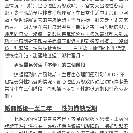
些情況下（特別是心理因素導致時），當丈夫出現性慾減
退，妻子應給予精神支持與理解，在日常生活中更加貼心照
顧，幫助緩解丈夫的焦慮情緒。曾有這樣一對夫妻，丈夫來
自農村，兩人便在農村度過蜜月。新婚之夜，由於新房與兄
嫂房間只隔一堵牆，新郎因害羞和緊張，多次嘗試都未能成
功。他感到對不起妻子而流下眼淚。但新娘安慰道：「沒關
係，別緊張，慢慢來就會好……」三天後，他們的性生活果
然恢復和諧，甜蜜地度過了鄉村蜜月。
男性最易發生「不舉」的三個階段
這裡提到的高風險期，主要由心理問題引發的ED，不
包括器質
性病
變的情況。而心理因素導致的勃起功能障礙最
常發生在三個階段：性知識不足期、性趣低落期和性慾衰退
期。
婚前婚後一至二年——性知識缺乏期
此階段的性知識普遍不足，容易在緊張、恐懼、焦慮的
狀態下進行性行為，導致初期性體驗出現障礙，例如勃起不