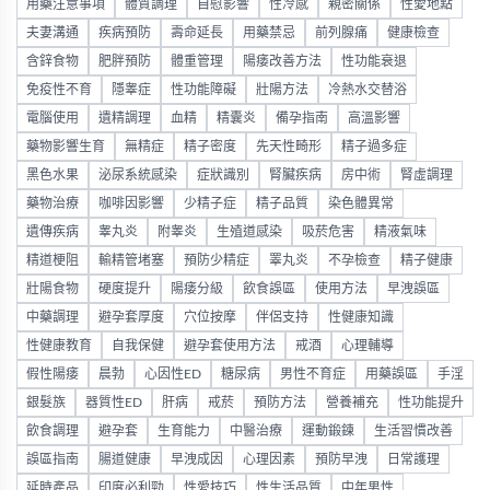
用藥注意事項
體質調理
自慰影響
性冷感
親密關係
性愛地點
夫妻溝通
疾病預防
壽命延長
用藥禁忌
前列腺痛
健康檢查
含鋅食物
肥胖預防
體重管理
陽痿改善方法
性功能衰退
免疫性不育
隱睾症
性功能障礙
壯陽方法
冷熱水交替浴
電腦使用
遺精調理
血精
精囊炎
備孕指南
高溫影響
藥物影響生育
無精症
精子密度
先天性畸形
精子過多症
黑色水果
泌尿系統感染
症狀識別
腎臟疾病
房中術
腎虛調理
藥物治療
咖啡因影響
少精子症
精子品質
染色體異常
遺傳疾病
睾丸炎
附睾炎
生殖道感染
吸菸危害
精液氣味
精道梗阻
輸精管堵塞
預防少精症
睪丸炎
不孕檢查
精子健康
壯陽食物
硬度提升
陽痿分級
飲食誤區
使用方法
早洩誤區
中藥調理
避孕套厚度
穴位按摩
伴侶支持
性健康知識
性健康教育
自我保健
避孕套使用方法
戒酒
心理輔導
假性陽痿
晨勃
心因性ED
糖尿病
男性不育症
用藥誤區
手淫
銀髮族
器質性ED
肝病
戒菸
預防方法
營養補充
性功能提升
飲食調理
避孕套
生育能力
中醫治療
運動鍛鍊
生活習慣改善
誤區指南
腸道健康
早洩成因
心理因素
預防早洩
日常護理
延時產品
印度必利勁
性愛技巧
性生活品質
中年男性