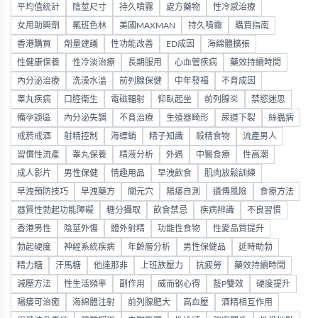
平均值統計
陰莖尺寸
持久噴霧
處方藥物
性冷感治療
女用助興劑
氟班色林
美國MAXMAN
持久噴霧
購買指南
香港購買
劑量建議
性功能改善
ED成因
海綿體擴張
性健康保養
性冷淡治療
長期服用
心血管疾病
藥效持續時間
內分泌治療
洗澡水溫
前列腺保健
中年發福
不育成因
睾丸疾病
口腔衛生
電磁輻射
仰臥起坐
前列腺炎
禁慾迷思
備孕誤區
內分泌失調
不育治療
生殖器畸形
尿道下裂
絲蟲病
戒菸戒酒
射精控制
海螵蛸
精子知識
殺精食物
流產男人
習慣性流產
睾丸保養
精液分析
外遇
中醫食療
性高潮
成人影片
男性保健
情趣用品
早洩飲食
肌肉放鬆訓練
早洩預防技巧
早洩藥方
關元穴
陽痿自測
遺傳風險
食療方法
器質性勃起功能障礙
糖分攝取
飲食禁忌
疾病辨識
不良習慣
香港男性
陰莖外傷
體外射精
功能性食物
性愛品質提升
勃起硬度
神經系統疾病
年齡層分析
男性保健品
延時助勃
精力糖
汗馬糖
他達那非
上班族壓力
抗疲勞
藥效持續時間
減壓方法
性生活頻率
副作用
威而钢心得
藍P雙效
硬度提升
陽痿可治癒
海綿體注射
前列腺肥大
高血壓
酒精相互作用