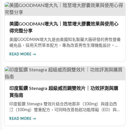
美國GOODMAN增大丸｜陰莖增大膠囊效果與使用心
得完整分享
美國GOODMAN增大丸是由美國知名製藥大廠研發的男性營養
補充品，採用天然草本配方，專為改善男性生理機能設計。根
據使用者回饋，平均可增加陰莖長度2-5公分，圍度提升
READ MORE →
25%-30%，同時改善陽痿、早洩等性功能障礙。每日1-2粒，
90天完整療程即可達到理想效果並建立長期保健基礎。
印度藍鑽 Stenagra 超級威而鋼雙效片｜功效評測與購
買指南
印度藍鑽 Stenagra 雙效片結合西地那非（100mg）與達泊西
汀（100mg）雙重配方，可同時改善勃起功能障礙（ED）與早
洩問題（PE）。根據使用者回饋，服藥後約30分鐘即可感受效
READ MORE →
果，藥效持續8至12小時，無論是硬度還是持久度都有明顯提
升。Dcard、PTT 網友實測分享，正面評價佔多數，是CP值極