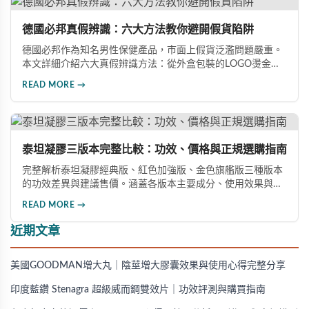
德國必邦真假辨識：六大方法教你避開假貨陷阱
德國必邦作為知名男性保健產品，市面上假貨泛濫問題嚴重。
本文詳細介紹六大真假辨識方法：從外盒包裝的LOGO燙金工
藝、說明書與生產地資訊、藥錠的「HY」刻印與六角星芒造
READ MORE →
型、瓶身玻璃與瓶蓋品質，到購買來源管道及實際服用體感，
全方位教您如何辨別真偽，避免購買無效甚至危害健康的假冒
產品。
泰坦凝膠三版本完整比較：功效、價格與正規選購指南
完整解析泰坦凝膠經典版、紅色加強版、金色旗艦版三種版本
的功效差異與建議售價。涵蓋各版本主要成分、使用效果與適
用對象，幫助你選擇最適合的產品，並了解正規購買管道與售
READ MORE →
後保障。
近期文章
美國GOODMAN增大丸｜陰莖增大膠囊效果與使用心得完整分享
印度藍鑽 Stenagra 超級威而鋼雙效片｜功效評測與購買指南