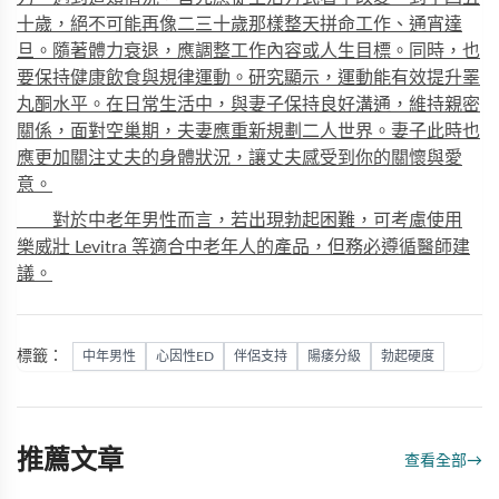
十歲，絕不可能再像二三十歲那樣整天拼命工作、通宵達
旦。隨著體力衰退，應調整工作內容或人生目標。同時，也
要保持
健康
飲食與規律運動。研究顯示，運動能有效提升睪
丸酮水平。在日常生活中，與妻子保持良好溝通，維持親密
關係，面對空巢期，夫妻應重新規劃二人世界。妻子此時也
應更加關注丈夫的身體狀況，讓丈夫感受到你的關懷與愛
意。
對於中老年男性而言，若出現勃起困難，可考慮使用
樂威壯 Levitra
等適合中老年人的產品，但務必遵循醫師建
議。
標籤：
中年男性
心因性ED
伴侶支持
陽痿分級
勃起硬度
推薦文章
查看全部
→