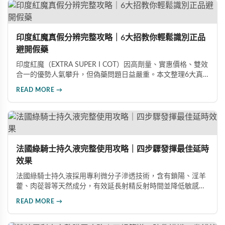
印度紅魔真假分辨完整攻略｜6大招教你輕鬆識別正品
避開假藥
印度紅魔（EXTRA SUPER I COT）因高劑量、實惠價格、雙效
合一的優勢人氣攀升，但偽藥問題日益嚴重。本文整理6大真
假分辨要點，從外包裝、防偽標籤、藥錠特徵、購買管道到價
READ MORE →
格分析，協助消費者輕鬆識別正品，保障用藥安全與效果。
法國綠騎士持久液完整使用攻略｜四步驟發揮最佳延時
效果
法國綠騎士持久液採用專利微分子滲透技術，含有鎖陽、淫羊
藿、肉蓯蓉等天然成分，有效延長射精反射時間並降低敏感
度。本文提供完整四步驟使用指南，從劑量控制到按摩吸收手
READ MORE →
法，協助使用者找到最適合個人體質的用量，搭配正品購買管
道與常見錯誤修正建議，助您安全有效地提升親密生活品質。