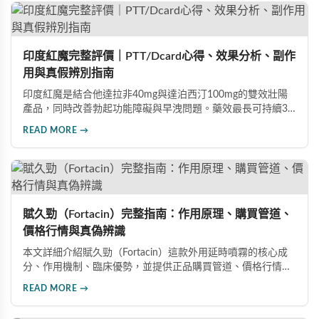
高的男性保健品選擇。
印度紅魔完整評價｜PTT/Dcard心得、效果分析、副作
用與真假辨別指南
印度紅魔是結合他達拉非40mg與達泊西汀100mg的雙效壯陽
產品，同時改善勃起功能障礙與早洩問題。藥效最長可持續36
小時，價格僅為威而鋼的三分之一。90%使用者給予正面評
READ MORE →
價，常見副作用為輕微頭痛（7%）。本文整理超過120則網友
心得，幫助你了解真實效果、識別假貨與選擇正規購買管道。
賦久勁（Fortacin）完整指南：作用原理、購買管道、
價格行情與真偽辨識
本文詳細介紹賦久勁（Fortacin）這款外用延時噴霧的核心成
分、作用機制、臨床優勢，並提供正品購買管道、價格行情比
較及真偽辨識技巧，幫助您安心選購、安心使用。
READ MORE →