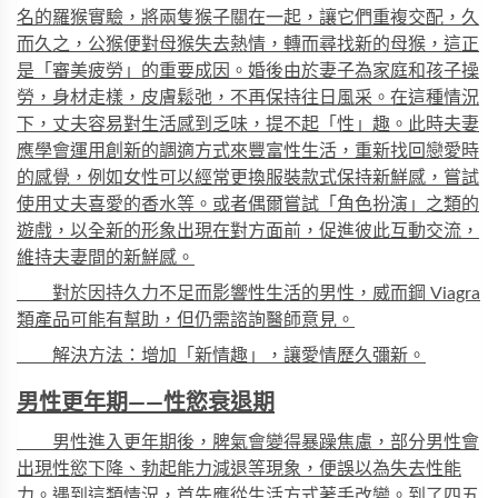
名的羅猴實驗，將兩隻猴子關在一起，讓它們重複交配，久
而久之，公猴便對母猴失去熱情，轉而尋找新的母猴，這正
是「審美疲勞」的重要成因。婚後由於妻子為家庭和孩子操
勞，身材走樣，
皮膚
鬆弛，不再保持往日風采。在這種情況
下，丈夫容易對生活感到乏味，提不起「性」趣。此時夫妻
應學會運用創新的調適方式來豐富性生活，重新找回戀愛時
的感覺，例如女性可以經常更換服裝款式保持新鮮感，嘗試
使用丈夫喜愛的香水等。或者偶爾嘗試「角色扮演」之類的
遊戲，以全新的形象出現在對方面前，促進彼此互動交流，
維持夫妻間的新鮮感。
對於因持久力不足而影響性生活的男性，
威而鋼 Viagra
類產品可能有幫助，但仍需諮詢醫師意見。
解決方法：增加「新情趣」，讓愛情歷久彌新。
男性更年期——性慾衰退期
男性進入更年期後，脾氣會變得暴躁焦慮，部分男性會
出現性慾下降、勃起能力減退等現象，便誤以為失去性能
力。遇到這類情況，首先應從生活方式著手改變。到了四五