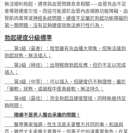
無法順利勃起，通常與血管問題息息相關——血管充血不足
會導致硬度欠佳，而這可能源於血管內皮細胞功能障礙、血
管肌肉異常或
神經
系統問題。硬度不足屬於勃起功能障礙的
第一類問題，沒有足夠硬度就無法進行性行為。
勃起硬度分級標準
第1級（最差）：陰莖雖有充血腫大現象，但無法達到
勃起狀態，無法插入；
第2級（稍佳）：出現輕微勃起反應，但仍不足以完成
插入；
第3級（中等）：可以插入，但硬度仍不夠理想，屬於
「偏軟」狀態，或過程中逐漸疲軟，無法持久；
第4級（最佳）：完全勃起且硬度堅挺，同時能維持足
夠時間。
陽痿
不是男人獨自承擔的問題！
醫學專家強調，性生活是夫妻雙方共同的事。和諧與
否，雖然丈夫承擔主要責任，但妻子也扮演重要角色。在某