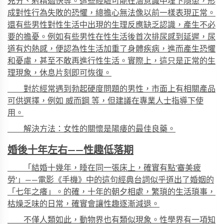
充分、
射精
過快等。這些經驗可能在潛意識中埋下隱患，形
成對性行為失敗的恐懼，總擔心無法像以前一樣表現正常。
還有些男性對性生活中出現的生理反應缺乏認識，產生不必
要的擔憂。例如有些男性在性生活後首次排尿感到延遲，尿
道有灼熱感，便認為性生活加重了身體
疾病
，進而產生恐懼
和憂慮，甚至不敢再進行性生活。實際上，這只是正常的生
理現象，休息片刻即可恢復。
對於經常遇到勃起硬度問題的男性，市面上有相關產品
可供選擇，例如
威而鋼
等，但建議在專業人士指導下使
用。
解決方法：女性的關懷是陽痿的最佳良藥。
婚後十年左右——性趣低落期
「結婚十幾年，睡在同一張床上，確實有點'審美疲
勞'」——電影《手機》中的這句經典台詞似乎道出了婚姻的
「七年之癢」。的確，十年的朝夕相處，繁瑣的生活瑣事，
枯燥乏味的日常，確實會讓性趣逐漸減退。
不僅人類如此，動物界也有類似現象。性學界有一項知