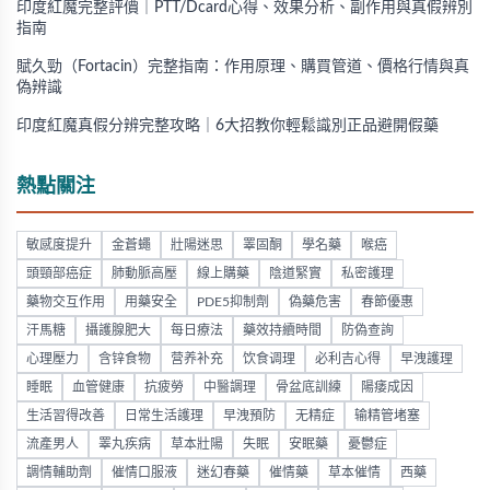
印度紅魔完整評價｜PTT/Dcard心得、效果分析、副作用與真假辨別
指南
賦久勁（Fortacin）完整指南：作用原理、購買管道、價格行情與真
偽辨識
印度紅魔真假分辨完整攻略｜6大招教你輕鬆識別正品避開假藥
熱點關注
敏感度提升
金蒼蠅
壯陽迷思
睪固酮
學名藥
喉癌
頭頸部癌症
肺動脈高壓
線上購藥
陰道緊實
私密護理
藥物交互作用
用藥安全
PDE5抑制劑
偽藥危害
春節優惠
汗馬糖
攝護腺肥大
每日療法
藥效持續時間
防偽查詢
心理壓力
含锌食物
营养补充
饮食调理
必利吉心得
早洩護理
睡眠
血管健康
抗疲勞
中醫調理
骨盆底訓練
陽痿成因
生活習得改善
日常生活護理
早洩預防
无精症
输精管堵塞
流產男人
睪丸疾病
草本壯陽
失眠
安眠藥
憂鬱症
調情輔助劑
催情口服液
迷幻春藥
催情藥
草本催情
西藥