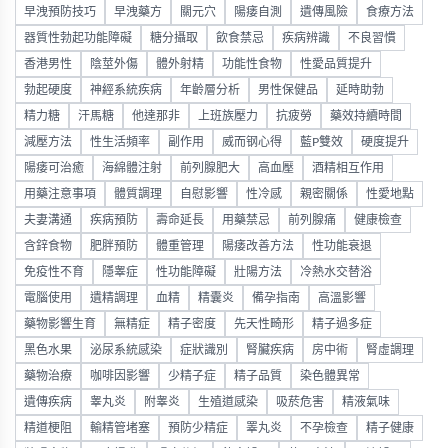
早洩預防技巧
早洩藥方
關元穴
陽痿自測
遺傳風險
食療方法
器質性勃起功能障礙
糖分攝取
飲食禁忌
疾病辨識
不良習慣
香港男性
陰莖外傷
體外射精
功能性食物
性愛品質提升
勃起硬度
神經系統疾病
年齡層分析
男性保健品
延時助勃
精力糖
汗馬糖
他達那非
上班族壓力
抗疲勞
藥效持續時間
減壓方法
性生活頻率
副作用
威而钢心得
藍P雙效
硬度提升
陽痿可治癒
海綿體注射
前列腺肥大
高血壓
酒精相互作用
用藥注意事項
體質調理
自慰影響
性冷感
親密關係
性愛地點
夫妻溝通
疾病預防
壽命延長
用藥禁忌
前列腺痛
健康檢查
含鋅食物
肥胖預防
體重管理
陽痿改善方法
性功能衰退
免疫性不育
隱睾症
性功能障礙
壯陽方法
冷熱水交替浴
電腦使用
遺精調理
血精
精囊炎
備孕指南
高溫影響
藥物影響生育
無精症
精子密度
先天性畸形
精子過多症
黑色水果
泌尿系統感染
症狀識別
腎臟疾病
房中術
腎虛調理
藥物治療
咖啡因影響
少精子症
精子品質
染色體異常
遺傳疾病
睾丸炎
附睾炎
生殖道感染
吸菸危害
精液氣味
精道梗阻
輸精管堵塞
預防少精症
睪丸炎
不孕檢查
精子健康