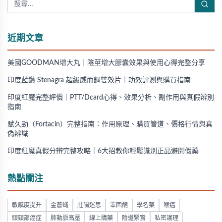
近期文章
美國GOODMAN增大丸｜陰莖增大膠囊效果與使用心得完整分享
印度藍鑽 Stenagra 超級威而鋼雙效片｜功效評測與購買指南
印度紅魔完整評價｜PTT/Dcard心得、效果分析、副作用與真假辨別
指南
賦久勁（Fortacin）完整指南：作用原理、購買管道、價格行情與真
偽辨識
印度紅魔真假分辨完整攻略｜6大招教你輕鬆識別正品避開假藥
熱點關注
敏感度提升
金蒼蠅
壯陽迷思
睪固酮
學名藥
喉癌
頭頸部癌症
肺動脈高壓
線上購藥
陰道緊實
私密護理