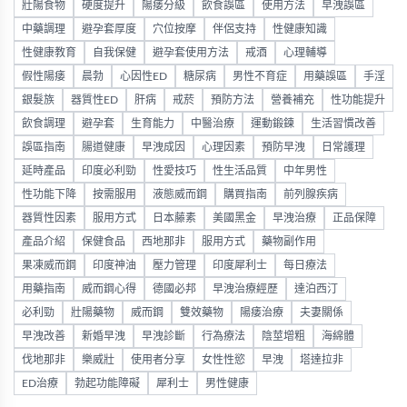
壯陽食物
硬度提升
陽痿分級
飲食誤區
使用方法
早洩誤區
中藥調理
避孕套厚度
穴位按摩
伴侶支持
性健康知識
性健康教育
自我保健
避孕套使用方法
戒酒
心理輔導
假性陽痿
晨勃
心因性ED
糖尿病
男性不育症
用藥誤區
手淫
銀髮族
器質性ED
肝病
戒菸
預防方法
營養補充
性功能提升
飲食調理
避孕套
生育能力
中醫治療
運動鍛鍊
生活習慣改善
誤區指南
腸道健康
早洩成因
心理因素
預防早洩
日常護理
延時產品
印度必利勁
性愛技巧
性生活品質
中年男性
性功能下降
按需服用
液態威而鋼
購買指南
前列腺疾病
器質性因素
服用方式
日本藤素
美國黑金
早洩治療
正品保障
產品介紹
保健食品
西地那非
服用方式
藥物副作用
果凍威而鋼
印度神油
壓力管理
印度犀利士
每日療法
用藥指南
威而鋼心得
德國必邦
早洩治療經歷
達泊西汀
必利勁
壯陽藥物
威而鋼
雙效藥物
陽痿治療
夫妻關係
早洩改善
新婚早洩
早洩診斷
行為療法
陰莖增粗
海綿體
伐地那非
樂威壯
使用者分享
女性性慾
早洩
塔達拉非
ED治療
勃起功能障礙
犀利士
男性健康