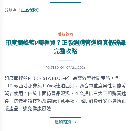
分類為《
正品保障
》
雙效藥物
印度巔峰藍P哪裡買？正版選購管道與真假辨識
完整攻略
POSTED ON
07/21/2026
印度巔峰藍P（KRISTA BLUE-P）為雙效型壯陽產品，含
110mg西地那非與110mg達泊西汀，適合中重度男性功能障
礙者使用。由於市面仿冒品氾濫，本文提供三大正規購買途
徑、防偽辨識技巧及選購注意事項，協助消費者安心選購正
版產品，避免健康風險。
繼續閱讀
→