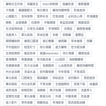
藥物交互作用
用藥安全
PDE5抑制劑
偽藥危害
春節優惠
汗馬糖
攝護腺肥大
每日療法
藥效持續時間
防偽查詢
心理壓力
含锌食物
营养补充
饮食调理
必利吉心得
早洩護理
睡眠
血管健康
抗疲勞
中醫調理
骨盆底訓練
陽痿成因
生活習得改善
日常生活護理
早洩預防
无精症
输精管堵塞
流產男人
睪丸疾病
草本壯陽
失眠
安眠藥
憂鬱症
調情輔助劑
催情口服液
迷幻春藥
催情藥
草本催情
西藥
平均值統計
陰莖尺寸
持久噴霧
處方藥物
性冷感治療
女用助興劑
氟班色林
美國MAXMAN
持久噴霧
購買指南
香港購買
劑量建議
性功能改善
ED成因
海綿體擴張
性健康保養
性冷淡治療
長期服用
心血管疾病
藥效持續時間
內分泌治療
洗澡水溫
前列腺保健
中年發福
不育成因
睾丸疾病
口腔衛生
電磁輻射
仰臥起坐
前列腺炎
禁慾迷思
備孕誤區
內分泌失調
不育治療
生殖器畸形
尿道下裂
絲蟲病
戒菸戒酒
射精控制
海螵蛸
精子知識
殺精食物
流產男人
習慣性流產
睾丸保養
精液分析
外遇
中醫食療
性高潮
成人影片
男性保健
情趣用品
早洩飲食
肌肉放鬆訓練