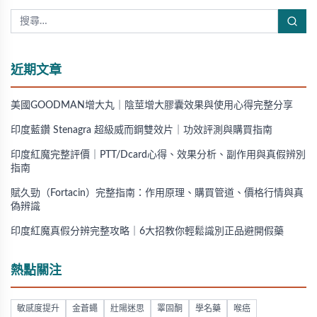
近期文章
美國GOODMAN增大丸｜陰莖增大膠囊效果與使用心得完整分享
印度藍鑽 Stenagra 超級威而鋼雙效片｜功效評測與購買指南
印度紅魔完整評價｜PTT/Dcard心得、效果分析、副作用與真假辨別
指南
賦久勁（Fortacin）完整指南：作用原理、購買管道、價格行情與真
偽辨識
印度紅魔真假分辨完整攻略｜6大招教你輕鬆識別正品避開假藥
熱點關注
敏感度提升
金蒼蠅
壯陽迷思
睪固酮
學名藥
喉癌