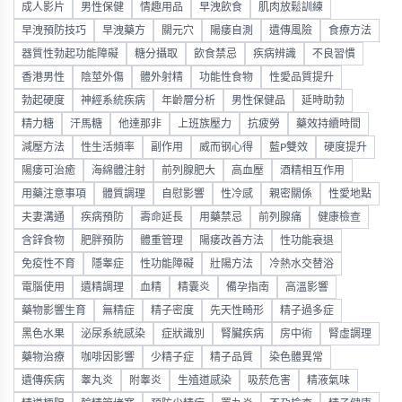
成人影片
男性保健
情趣用品
早洩飲食
肌肉放鬆訓練
早洩預防技巧
早洩藥方
關元穴
陽痿自測
遺傳風險
食療方法
器質性勃起功能障礙
糖分攝取
飲食禁忌
疾病辨識
不良習慣
香港男性
陰莖外傷
體外射精
功能性食物
性愛品質提升
勃起硬度
神經系統疾病
年齡層分析
男性保健品
延時助勃
精力糖
汗馬糖
他達那非
上班族壓力
抗疲勞
藥效持續時間
減壓方法
性生活頻率
副作用
威而钢心得
藍P雙效
硬度提升
陽痿可治癒
海綿體注射
前列腺肥大
高血壓
酒精相互作用
用藥注意事項
體質調理
自慰影響
性冷感
親密關係
性愛地點
夫妻溝通
疾病預防
壽命延長
用藥禁忌
前列腺痛
健康檢查
含鋅食物
肥胖預防
體重管理
陽痿改善方法
性功能衰退
免疫性不育
隱睾症
性功能障礙
壯陽方法
冷熱水交替浴
電腦使用
遺精調理
血精
精囊炎
備孕指南
高溫影響
藥物影響生育
無精症
精子密度
先天性畸形
精子過多症
黑色水果
泌尿系統感染
症狀識別
腎臟疾病
房中術
腎虛調理
藥物治療
咖啡因影響
少精子症
精子品質
染色體異常
遺傳疾病
睾丸炎
附睾炎
生殖道感染
吸菸危害
精液氣味