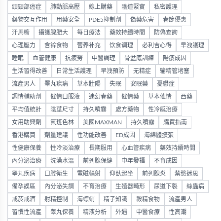
頭頸部癌症
肺動脈高壓
線上購藥
陰道緊實
私密護理
藥物交互作用
用藥安全
PDE5抑制劑
偽藥危害
春節優惠
汗馬糖
攝護腺肥大
每日療法
藥效持續時間
防偽查詢
心理壓力
含锌食物
营养补充
饮食调理
必利吉心得
早洩護理
睡眠
血管健康
抗疲勞
中醫調理
骨盆底訓練
陽痿成因
生活習得改善
日常生活護理
早洩預防
无精症
输精管堵塞
流產男人
睪丸疾病
草本壯陽
失眠
安眠藥
憂鬱症
調情輔助劑
催情口服液
迷幻春藥
催情藥
草本催情
西藥
平均值統計
陰莖尺寸
持久噴霧
處方藥物
性冷感治療
女用助興劑
氟班色林
美國MAXMAN
持久噴霧
購買指南
香港購買
劑量建議
性功能改善
ED成因
海綿體擴張
性健康保養
性冷淡治療
長期服用
心血管疾病
藥效持續時間
內分泌治療
洗澡水溫
前列腺保健
中年發福
不育成因
睾丸疾病
口腔衛生
電磁輻射
仰臥起坐
前列腺炎
禁慾迷思
備孕誤區
內分泌失調
不育治療
生殖器畸形
尿道下裂
絲蟲病
戒菸戒酒
射精控制
海螵蛸
精子知識
殺精食物
流產男人
習慣性流產
睾丸保養
精液分析
外遇
中醫食療
性高潮