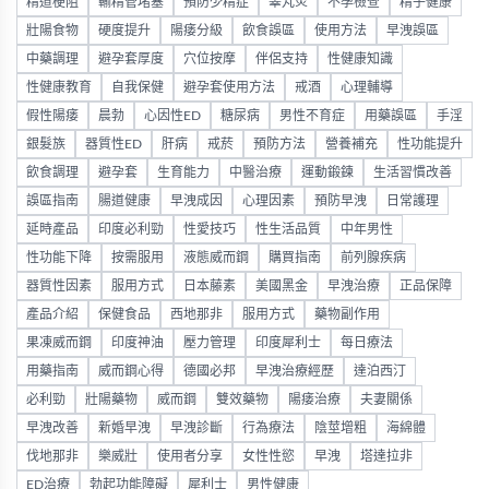
精道梗阻
輸精管堵塞
預防少精症
睪丸炎
不孕檢查
精子健康
壯陽食物
硬度提升
陽痿分級
飲食誤區
使用方法
早洩誤區
中藥調理
避孕套厚度
穴位按摩
伴侶支持
性健康知識
性健康教育
自我保健
避孕套使用方法
戒酒
心理輔導
假性陽痿
晨勃
心因性ED
糖尿病
男性不育症
用藥誤區
手淫
銀髮族
器質性ED
肝病
戒菸
預防方法
營養補充
性功能提升
飲食調理
避孕套
生育能力
中醫治療
運動鍛鍊
生活習慣改善
誤區指南
腸道健康
早洩成因
心理因素
預防早洩
日常護理
延時產品
印度必利勁
性愛技巧
性生活品質
中年男性
性功能下降
按需服用
液態威而鋼
購買指南
前列腺疾病
器質性因素
服用方式
日本藤素
美國黑金
早洩治療
正品保障
產品介紹
保健食品
西地那非
服用方式
藥物副作用
果凍威而鋼
印度神油
壓力管理
印度犀利士
每日療法
用藥指南
威而鋼心得
德國必邦
早洩治療經歷
達泊西汀
必利勁
壯陽藥物
威而鋼
雙效藥物
陽痿治療
夫妻關係
早洩改善
新婚早洩
早洩診斷
行為療法
陰莖增粗
海綿體
伐地那非
樂威壯
使用者分享
女性性慾
早洩
塔達拉非
ED治療
勃起功能障礙
犀利士
男性健康