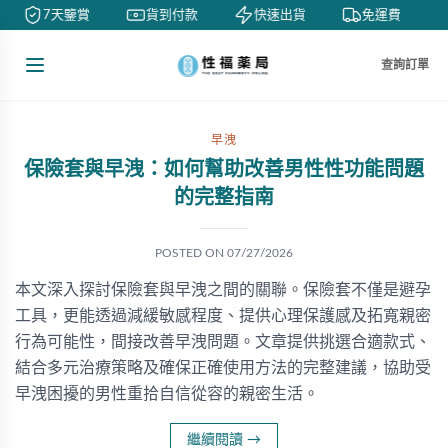
7天鑒賞
貨到付款
快速出貨
免運費
查詢訂單
早洩
保險套與早洩：如何幫助改善男性性功能問題
的完整指南
POSTED ON
07/27/2026
本文深入探討保險套與早洩之間的關聯。保險套不僅是避孕
工具，更能透過減緩敏感程度、提供心理保護感及拓寬親密
行為可能性，間接改善早洩問題。文章提供挑選合適款式、
結合多元治療策略及確保正確使用方法的完整建議，協助受
早洩困擾的男性重拾自信從容的親密生活。
繼續閱讀
→