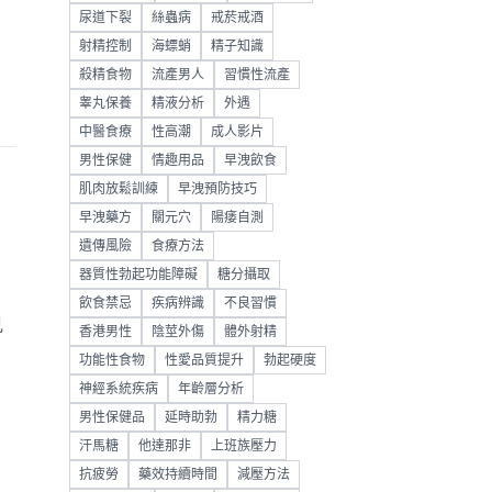
尿道下裂
絲蟲病
戒菸戒酒
射精控制
海螵蛸
精子知識
殺精食物
流產男人
習慣性流產
睾丸保養
精液分析
外遇
中醫食療
性高潮
成人影片
男性保健
情趣用品
早洩飲食
肌肉放鬆訓練
早洩預防技巧
早洩藥方
關元穴
陽痿自測
遺傳風險
食療方法
器質性勃起功能障礙
糖分攝取
飲食禁忌
疾病辨識
不良習慣
見
香港男性
陰莖外傷
體外射精
功能性食物
性愛品質提升
勃起硬度
神經系統疾病
年齡層分析
男性保健品
延時助勃
精力糖
汗馬糖
他達那非
上班族壓力
抗疲勞
藥效持續時間
減壓方法