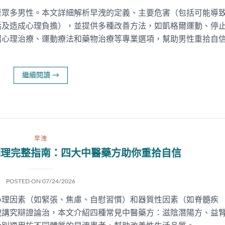
著眾多男性。本文詳細解析早洩的定義、主要危害（包括可能導
及造成心理負擔），並提供多種改善方法，如凱格爾運動、停止
紹心理治療、運動療法和藥物治療等專業選項，幫助男性重拾自
繼續閱讀
→
早洩
調理完整指南：四大中醫藥方助你重拾自信
POSTED ON
07/24/2026
心理因素（如緊張、焦慮、自慰習慣）和器質性因素（如脊髓疾
洩講究辯證論治，本文介紹四種常見中醫藥方：滋陰潛陽方、益