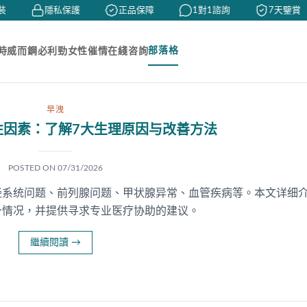
隱私保護
正品保障
1對1諮詢
7天鑒賞
部落格
時
威而鋼
必利勁
女性催情
在綫咨詢
早洩
性因素：了解7大生理原因与改善方法
POSTED ON
07/31/2026
经系统问题、前列腺问题、甲状腺异常、血管疾病等。本文详细
身情况，并提供寻求专业医疗协助的建议。
繼續閱讀
→