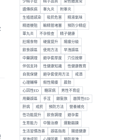
少精子症
精子品質
染色體異常
遺傳疾病
睾丸炎
附睾炎
生殖道感染
吸菸危害
精液氣味
精道梗阻
輸精管堵塞
預防少精症
改
睪丸炎
不孕檢查
精子健康
壯陽食物
硬度提升
陽痿分級
飲食誤區
使用方法
早洩誤區
中藥調理
避孕套厚度
穴位按摩
伴侶支持
性健康知識
性健康教育
自我保健
避孕套使用方法
戒酒
心理輔導
假性陽痿
晨勃
心因性ED
糖尿病
男性不育症
用藥誤區
手淫
銀髮族
器質性ED
肝病
戒菸
預防方法
營養補充
性功能提升
飲食調理
避孕套
生育能力
中醫治療
運動鍛鍊
生活習慣改善
誤區指南
腸道健康
療
早洩成因
心理因素
預防早洩