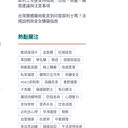
犀利士完整使用指南：功效、劑量、購
買建議與注意事項
台灣實體藥局能買到印度犀利士嗎？法
規說明與安全購藥指南
熱點關注
機
敏感度提升
金蒼蠅
壯陽迷思
睪固酮
學名藥
喉癌
頭頸部癌症
肺動脈高壓
線上購藥
陰道緊實
私密護理
藥物交互作用
用藥安全
PDE5抑制劑
偽藥危害
春節優惠
汗馬糖
攝護腺肥大
每日療法
藥效持續時間
防偽查詢
心理壓力
含锌食物
营养补充
饮食调理
必利吉心得
早洩護理
睡眠
血管健康
抗疲勞
中醫調理
骨盆底訓練
陽痿成因
生活習得改善