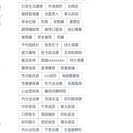
日常生活護理
早洩預防
无精症
致
输精管堵塞
流產男人
睪丸疾病
-
草本壯陽
失眠
安眠藥
憂鬱症
信
調情輔助劑
催情口服液
迷幻春藥
催情藥
草本催情
西藥
平均值統計
陰莖尺寸
持久噴霧
處方藥物
性冷感治療
女用助興劑
氟班色林
美國MAXMAN
持久噴霧
購買指南
香港購買
劑量建議
性功能改善
ED成因
海綿體擴張
性健康保養
性冷淡治療
長期服用
心血管疾病
藥效持續時間
內分泌治療
洗澡水溫
前列腺保健
中年發福
不育成因
睾丸疾病
口腔衛生
電磁輻射
仰臥起坐
前列腺炎
禁慾迷思
備孕誤區
腎
內分泌失調
不育治療
生殖器畸形