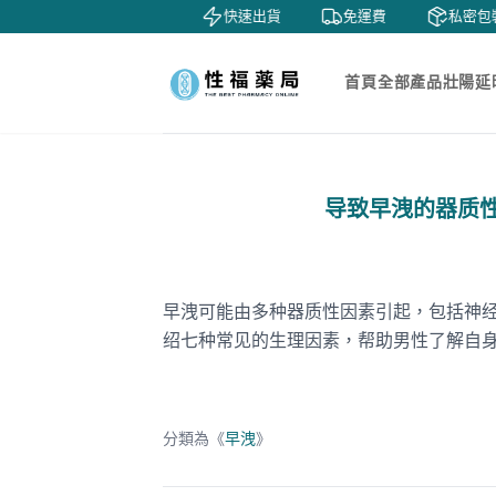
鑒賞
貨到付款
快速出貨
免運費
私密包裝
首頁
全部產品
壯陽延
导致早洩的器质
早洩可能由多种器质性因素引起，包括神
绍七种常见的生理因素，帮助男性了解自
分類為《
早洩
》