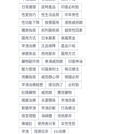
日常護理
延時產品
印度必利勁
性愛技巧
性生活品質
中年男性
性功能下降
按需服用
液態威而鋼
購買指南
前列腺疾病
器質性因素
服用方式
日本藤素
美國黑金
早洩治療
正品保障
產品介紹
保健食品
西地那非
服用方式
藥物副作用
果凍威而鋼
印度神油
壓力管理
印度犀利士
每日療法
用藥指南
威而鋼心得
德國必邦
早洩治療經歷
達泊西汀
必利勁
壯陽藥物
威而鋼
雙效藥物
陽痿治療
夫妻關係
早洩改善
新婚早洩
早洩診斷
行為療法
陰莖增粗
海綿體
伐地那非
樂威壯
使用者分享
女性性慾
早洩
塔達拉非
ED治療