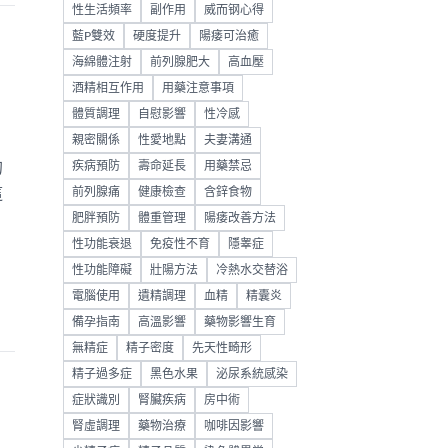
性生活頻率
副作用
威而钢心得
藍P雙效
硬度提升
陽痿可治癒
海綿體注射
前列腺肥大
高血壓
酒精相互作用
用藥注意事項
體質調理
自慰影響
性冷感
親密關係
性愛地點
夫妻溝通
的
疾病預防
壽命延長
用藥禁忌
這
前列腺痛
健康檢查
含鋅食物
肥胖預防
體重管理
陽痿改善方法
性功能衰退
免疫性不育
隱睾症
性功能障礙
壯陽方法
冷熱水交替浴
電腦使用
遺精調理
血精
精囊炎
備孕指南
高溫影響
藥物影響生育
無精症
精子密度
先天性畸形
精子過多症
黑色水果
泌尿系統感染
症狀識別
腎臟疾病
房中術
腎虛調理
藥物治療
咖啡因影響