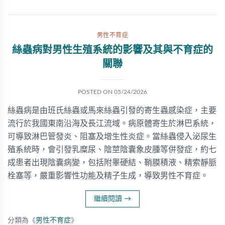
男性不育症
絲蟲病對男性生殖系統的影響及其與不育症的
關聯
POSTED ON
05/24/2026
絲蟲病是由班氏絲蟲或馬來絲蟲引發的寄生蟲感染症，主要
流行於我國東南沿海及長江流域。病原體寄生於淋巴系統，
可導致淋巴管發炎、阻塞及增生性炎症。當絲蟲侵入泌尿生
殖系統時，會引發乳糜尿、陰莖陰囊象皮腫等併發症，約七
成患者出現陰囊病變，包括附睾硬結、鞘膜積液、精索靜脈
栓塞等，嚴重影響性功能及精子生成，導致男性不育症。
繼續閱讀
→
分類為《
男性不育症
》