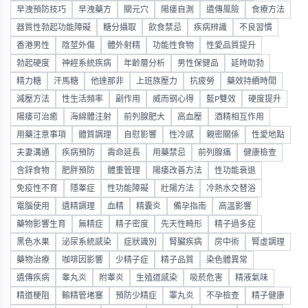
早洩預防技巧
早洩藥方
關元穴
陽痿自測
遺傳風險
食療方法
器質性勃起功能障礙
糖分攝取
飲食禁忌
疾病辨識
不良習慣
香港男性
陰莖外傷
體外射精
功能性食物
性愛品質提升
勃起硬度
神經系統疾病
年齡層分析
男性保健品
延時助勃
精力糖
汗馬糖
他達那非
上班族壓力
抗疲勞
藥效持續時間
減壓方法
性生活頻率
副作用
威而钢心得
藍P雙效
硬度提升
陽痿可治癒
海綿體注射
前列腺肥大
高血壓
酒精相互作用
用藥注意事項
體質調理
自慰影響
性冷感
親密關係
性愛地點
夫妻溝通
疾病預防
壽命延長
用藥禁忌
前列腺痛
健康檢查
含鋅食物
肥胖預防
體重管理
陽痿改善方法
性功能衰退
免疫性不育
隱睾症
性功能障礙
壯陽方法
冷熱水交替浴
電腦使用
遺精調理
血精
精囊炎
備孕指南
高溫影響
藥物影響生育
無精症
精子密度
先天性畸形
精子過多症
黑色水果
泌尿系統感染
症狀識別
腎臟疾病
房中術
腎虛調理
藥物治療
咖啡因影響
少精子症
精子品質
染色體異常
遺傳疾病
睾丸炎
附睾炎
生殖道感染
吸菸危害
精液氣味
精道梗阻
輸精管堵塞
預防少精症
睪丸炎
不孕檢查
精子健康