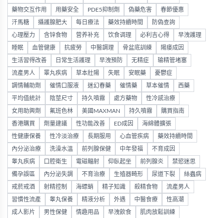
藥物交互作用
用藥安全
PDE5抑制劑
偽藥危害
春節優惠
汗馬糖
攝護腺肥大
每日療法
藥效持續時間
防偽查詢
心理壓力
含锌食物
营养补充
饮食调理
必利吉心得
早洩護理
睡眠
血管健康
抗疲勞
中醫調理
骨盆底訓練
陽痿成因
生活習得改善
日常生活護理
早洩預防
无精症
输精管堵塞
流產男人
睪丸疾病
草本壯陽
失眠
安眠藥
憂鬱症
調情輔助劑
催情口服液
迷幻春藥
催情藥
草本催情
西藥
平均值統計
陰莖尺寸
持久噴霧
處方藥物
性冷感治療
女用助興劑
氟班色林
美國MAXMAN
持久噴霧
購買指南
香港購買
劑量建議
性功能改善
ED成因
海綿體擴張
性健康保養
性冷淡治療
長期服用
心血管疾病
藥效持續時間
內分泌治療
洗澡水溫
前列腺保健
中年發福
不育成因
睾丸疾病
口腔衛生
電磁輻射
仰臥起坐
前列腺炎
禁慾迷思
備孕誤區
內分泌失調
不育治療
生殖器畸形
尿道下裂
絲蟲病
戒菸戒酒
射精控制
海螵蛸
精子知識
殺精食物
流產男人
習慣性流產
睾丸保養
精液分析
外遇
中醫食療
性高潮
成人影片
男性保健
情趣用品
早洩飲食
肌肉放鬆訓練