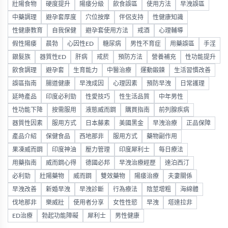
壯陽食物
硬度提升
陽痿分級
飲食誤區
使用方法
早洩誤區
中藥調理
避孕套厚度
穴位按摩
伴侶支持
性健康知識
性健康教育
自我保健
避孕套使用方法
戒酒
心理輔導
假性陽痿
晨勃
心因性ED
糖尿病
男性不育症
用藥誤區
手淫
銀髮族
器質性ED
肝病
戒菸
預防方法
營養補充
性功能提升
飲食調理
避孕套
生育能力
中醫治療
運動鍛鍊
生活習慣改善
誤區指南
腸道健康
早洩成因
心理因素
預防早洩
日常護理
延時產品
印度必利勁
性愛技巧
性生活品質
中年男性
性功能下降
按需服用
液態威而鋼
購買指南
前列腺疾病
器質性因素
服用方式
日本藤素
美國黑金
早洩治療
正品保障
產品介紹
保健食品
西地那非
服用方式
藥物副作用
果凍威而鋼
印度神油
壓力管理
印度犀利士
每日療法
用藥指南
威而鋼心得
德國必邦
早洩治療經歷
達泊西汀
必利勁
壯陽藥物
威而鋼
雙效藥物
陽痿治療
夫妻關係
早洩改善
新婚早洩
早洩診斷
行為療法
陰莖增粗
海綿體
伐地那非
樂威壯
使用者分享
女性性慾
早洩
塔達拉非
ED治療
勃起功能障礙
犀利士
男性健康