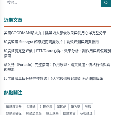
近期文章
美國GOODMAN增大丸｜陰莖增大膠囊效果與使用心得完整分享
印度藍鑽 Stenagra 超級威而鋼雙效片｜功效評測與購買指南
印度紅魔完整評價｜PTT/Dcard心得、效果分析、副作用與真假辨別
指南
賦久勁（Fortacin）完整指南：作用原理、購買管道、價格行情與真
偽辨識
印度紅魔真假分辨完整攻略｜6大招教你輕鬆識別正品避開假藥
熱點關注
敏感度提升
金蒼蠅
壯陽迷思
睪固酮
學名藥
喉癌
頭頸部癌症
肺動脈高壓
線上購藥
陰道緊實
私密護理