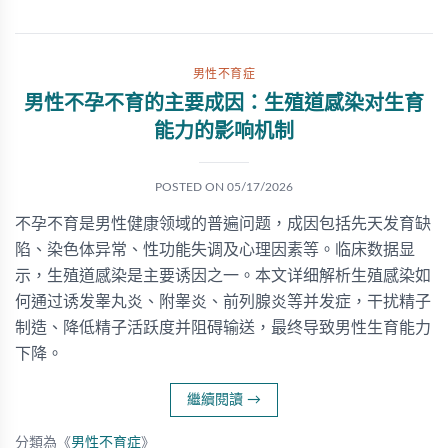
男性不育症
男性不孕不育的主要成因：生殖道感染对生育
能力的影响机制
POSTED ON
05/17/2026
不孕不育是男性健康领域的普遍问题，成因包括先天发育缺
陷、染色体异常、性功能失调及心理因素等。临床数据显
示，生殖道感染是主要诱因之一。本文详细解析生殖感染如
何通过诱发睾丸炎、附睾炎、前列腺炎等并发症，干扰精子
制造、降低精子活跃度并阻碍输送，最终导致男性生育能力
下降。
繼續閱讀
→
分類為《
男性不育症
》