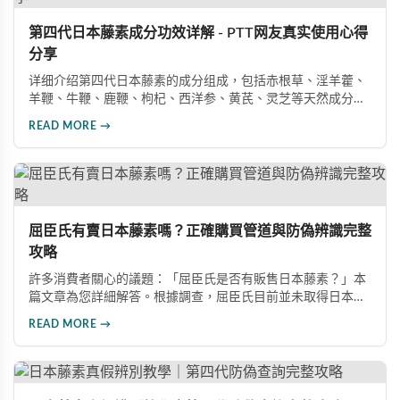
第四代日本藤素成分功效详解 - PTT网友真实使用心得
分享
详细介绍第四代日本藤素的成分组成，包括赤根草、淫羊藿、
羊鞭、牛鞭、鹿鞭、枸杞、西洋参、黄芪、灵芝等天然成分的
功效说明，以及阳痿、早洩改善的真实案例分享。
READ MORE →
屈臣氏有賣日本藤素嗎？正確購買管道與防偽辨識完整
攻略
許多消費者關心的議題：「屈臣氏是否有販售日本藤素？」本
篇文章為您詳細解答。根據調查，屈臣氏目前並未取得日本藤
素的販售權，且該產品在台灣尚未取得合法藥品資格。文章同
READ MORE →
時整理了三種正規購買管道，包括代購、實體藥局及網路平
台，並提供完整的防偽辨識方法，幫助消費者避免買到假貨。