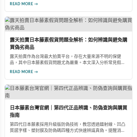
服；服药时需用200cc以上温水送服，忌干吞；存放需避光防
READ MORE →
潮，不可放冰箱。服用前应咨询专业医师，遵医嘱控制剂量与
服用频率，注意饮食禁忌。建议配合适度运动、均衡饮食和充
足睡眠等健康生活方式。
露天拍賣日本藤素假貨問題全解析：如何辨識與避免購
買偽劣商品
露天拍賣作為台灣最大拍賣平台，存在大量來源不明的保健
品，其中日本藤素假貨問題尤為嚴重。本文深入分析常見假貨
銷售手法、低價陷阱及不明購買管道的風險，同時提供正確的
READ MORE →
選購管道與真偽辨別方法，幫助消費者遠離購物陷阱，保障自
身權益與健康。
日本藤素台灣官網｜第四代正品辨識、防偽查詢與購買
指南
第四代日本藤素採用升級版防偽技術，教您透過鐳射線、凹凸
質感字樣、塑封膜及防偽碼四種方式快速辨識真偽。提醒消費
者認準官方授權通路，避免購買偽藥危害健康。本指南詳解選