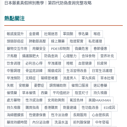
日本藤素真假辨別教學｜第四代防偽查詢完整攻略
熱點關注
敏感度提升
金蒼蠅
壯陽迷思
睪固酮
學名藥
喉癌
頭頸部癌症
肺動脈高壓
線上購藥
陰道緊實
私密護理
藥物交互作用
用藥安全
PDE5抑制劑
偽藥危害
春節優惠
汗馬糖
攝護腺肥大
防偽查詢
心理壓力
含锌食物
营养补充
饮食调理
必利吉心得
早洩護理
睡眠
血管健康
抗疲勞
中醫調理
骨盆底訓練
陽痿成因
生活習得改善
日常生活護理
早洩預防
无精症
输精管堵塞
流產男人
睪丸疾病
草本壯陽
失眠
安眠藥
憂鬱症
調情輔助劑
催情口服液
迷幻春藥
催情藥
草本催情
西藥
平均值統計
陰莖尺寸
持久噴霧
處方藥物
性冷感治療
女用助興劑
氟班色林
美國MAXMAN
持久噴霧
購買指南
香港購買
劑量建議
性功能改善
ED成因
海綿體擴張
性健康保養
性冷淡治療
長期服用
心血管疾病
藥效持續時間
內分泌治療
洗澡水溫
前列腺保健
中年發福