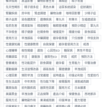
備孕指南
高溫影響
藥物影響生育
無精症
精子密度
先天性畸形
精子過多症
黑色水果
泌尿系統感染
症狀識別
腎臟疾病
房中術
腎虛調理
藥物治療
咖啡因影響
少精子症
精子品質
染色體異常
遺傳疾病
睾丸炎
附睾炎
生殖道感染
吸菸危害
精液氣味
精道梗阻
輸精管堵塞
預防少精症
睪丸炎
不孕檢查
精子健康
壯陽食物
硬度提升
陽痿分級
飲食誤區
使用方法
早洩誤區
中藥調理
避孕套厚度
穴位按摩
伴侶支持
性健康知識
性健康教育
自我保健
避孕套使用方法
戒酒
心理輔導
假性陽痿
晨勃
心因性ED
糖尿病
男性不育症
用藥誤區
手淫
銀髮族
器質性ED
肝病
戒菸
預防方法
營養補充
性功能提升
飲食調理
避孕套
生育能力
中醫治療
運動鍛鍊
生活習慣改善
誤區指南
腸道健康
早洩成因
心理因素
預防早洩
日常護理
延時產品
印度必利勁
性愛技巧
性生活品質
中年男性
性功能下降
按需服用
液態威而鋼
購買指南
前列腺疾病
器質性因素
服用方式
日本藤素
美國黑金
早洩治療
正品保障
產品介紹
保健食品
西地那非
服用方式
藥物副作用
果凍威而鋼
印度神油
壓力管理
印度犀利士
每日療法
用藥指南
威而鋼心得
德國必邦