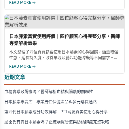
READ MORE →
購要點與線上購買流程。
日本藤素真實使用評價｜四位顧客心得完整分享，醫師
專業解析效果
本文整理了四位真實顧客使用日本藤素的心得回饋，涵蓋增強
性慾、延長持久度、改善早洩及勃起功能障礙等不同需求。多
數使用者給予正面評價，表示效果顯著。醫師也分享專業觀
READ MORE →
點，幫助消費者了解這款產品的實際表現。
近期文章
血精會導致陽痿嗎？醫師解析血精與陽痿的關聯性
日本藤素專賣店 - 專業男性保健產品與多元購買通路
第四代日本藤素成分功效详解 - PTT网友真实使用心得分享
屈臣氏有賣日本藤素嗎？正確購買管道與防偽辨識完整攻略