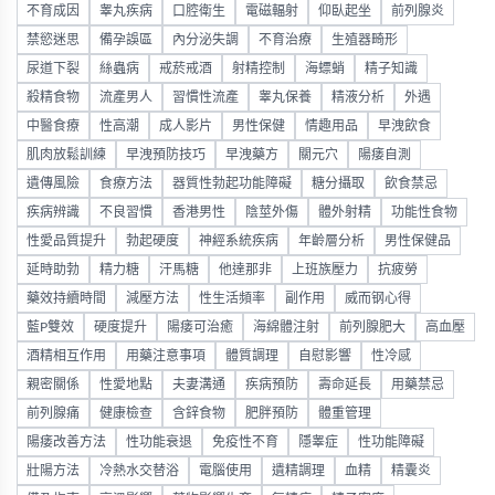
不育成因
睾丸疾病
口腔衛生
電磁輻射
仰臥起坐
前列腺炎
禁慾迷思
備孕誤區
內分泌失調
不育治療
生殖器畸形
尿道下裂
絲蟲病
戒菸戒酒
射精控制
海螵蛸
精子知識
殺精食物
流產男人
習慣性流產
睾丸保養
精液分析
外遇
中醫食療
性高潮
成人影片
男性保健
情趣用品
早洩飲食
肌肉放鬆訓練
早洩預防技巧
早洩藥方
關元穴
陽痿自測
遺傳風險
食療方法
器質性勃起功能障礙
糖分攝取
飲食禁忌
疾病辨識
不良習慣
香港男性
陰莖外傷
體外射精
功能性食物
性愛品質提升
勃起硬度
神經系統疾病
年齡層分析
男性保健品
延時助勃
精力糖
汗馬糖
他達那非
上班族壓力
抗疲勞
藥效持續時間
減壓方法
性生活頻率
副作用
威而钢心得
藍P雙效
硬度提升
陽痿可治癒
海綿體注射
前列腺肥大
高血壓
酒精相互作用
用藥注意事項
體質調理
自慰影響
性冷感
親密關係
性愛地點
夫妻溝通
疾病預防
壽命延長
用藥禁忌
前列腺痛
健康檢查
含鋅食物
肥胖預防
體重管理
陽痿改善方法
性功能衰退
免疫性不育
隱睾症
性功能障礙
壯陽方法
冷熱水交替浴
電腦使用
遺精調理
血精
精囊炎