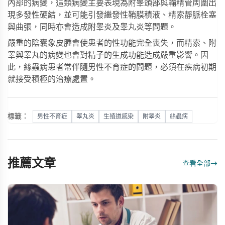
內部的病變，這類病變主要表現為附睾頭部與輸精管周圍出
現多發性硬結，並可能引發繼發性鞘膜積液、精索靜脈栓塞
與曲張，同時亦會造成附睾炎及睾丸炎等問題。
嚴重的陰囊象皮腫會使患者的性功能完全喪失，而精索、附
睾與睾丸的病變也會對精子的生成功能造成嚴重影響。因
此，絲蟲病患者常伴隨男性不育症的問題，必須在疾病初期
就接受積極的治療處置。
標籤：
男性不育症
睪丸炎
生殖道感染
附睾炎
絲蟲病
推薦文章
查看全部
→