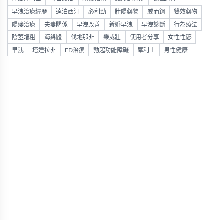
早洩治療經歷
達泊西汀
必利勁
壯陽藥物
威而鋼
雙效藥物
陽痿治療
夫妻關係
早洩改善
新婚早洩
早洩診斷
行為療法
陰莖增粗
海綿體
伐地那非
樂威壯
使用者分享
女性性慾
早洩
塔達拉非
ED治療
勃起功能障礙
犀利士
男性健康