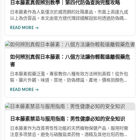
日本藤素真假辨別教學｜第四代防偽查詢完整攻略
日本藤素作為人氣僅次於威而鋼的壯陽產品，市面上高達九成
以上為仿冒品。本文由官方總代理詳細解說如何透過防偽碼查
詢、塑封膜包裝、凹凸質感設計、藥錠刻印「homll」字樣及味
READ MORE →
道等五大要點，快速準確辨別日本藤素真偽，確保購買到日本
原裝進口正品。
如何辨別真假日本藤素：八個方法讓你輕鬆遠離假藥危
害
日本藤素假藥泛濫，專家教你八種有效方法辨別真假！從外包
裝、藥片外觀、味道、質地、防偽標識、產地、價格到顏色特
徵，全方位詳細解說。同時分享真實案例，揭示服用假藥導致
READ MORE →
重金屬超標的嚴重危害，幫助消費者安全選購正品。
日本藤素禁忌与服用指南：男性健康必知的安全知识
日本藤素作为改善男性性功能的天然植物保健产品，服用时需
注意多项禁忌。避免与硝酸盐类药物、酒精及其他壮阳药物同