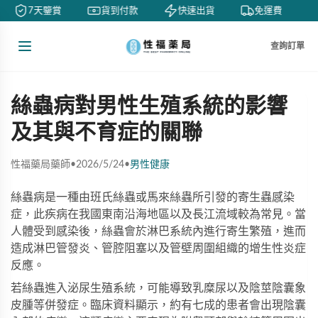
7天鑒賞
貨到付款
快速出貨
免運費
查詢訂單
絲蟲病對男性生殖系統的影響
及其與不育症的關聯
性福藥局藥師
•
2026/5/24
•
男性健康
絲蟲病是一種由班氏絲蟲或馬來絲蟲所引發的寄生蟲感染
症，此疾病在我國東南沿海地區以及長江流域較為常見。當
人體受到感染後，絲蟲會於淋巴系統內進行寄生繁殖，進而
造成淋巴管發炎、管腔阻塞以及管壁周圍組織的增生性炎症
反應。
若絲蟲進入泌尿生殖系統，可能導致乳糜尿以及陰莖陰囊象
皮腫等併發症。臨床資料顯示，約有七成的患者會出現陰囊