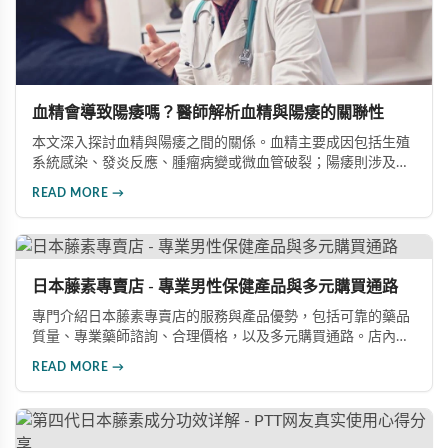
血精會導致陽痿嗎？醫師解析血精與陽痿的關聯性
本文深入探討血精與陽痿之間的關係。血精主要成因包括生殖
系統感染、發炎反應、腫瘤病變或微血管破裂；陽痿則涉及心
理壓力、血管循環障礙、神經系統損傷等因素。兩者發病機制
READ MORE →
並不相同，單純性血精通常不會直接造成勃起障礙，但可能因
心理焦慮引發心因性勃起困難。若血精由前列腺炎或精囊炎引
起，長期發炎確實可能影響性功能，建議積極治療並諮詢專業
醫師。
日本藤素專賣店 - 專業男性保健產品與多元購買通路
專門介紹日本藤素專賣店的服務與產品優勢，包括可靠的藥品
質量、專業藥師諮詢、合理價格，以及多元購買通路。店內提
供日本藤素、必利勁、犀利士等優質壯陽產品，消費者可透過
READ MORE →
實體店面、線上官網或LINE客服輕鬆選購，享受正品保障與完
善的售後服務。