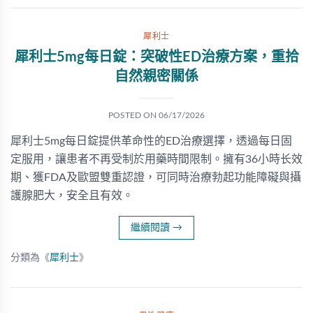
犀利士
犀利士5mg每日錠：突破性ED治療方案，重拾
自然親密關係
POSTED ON
06/17/2026
犀利士5mg每日錠提供革命性的ED治療選擇，透過每日固
定服用，讓患者不再受制於用藥時間限制。擁有36小時长效
期、獲FDA及歐盟雙重認證，可同時治療勃起功能障礙與攝
護腺肥大，安全且有效。
繼續閱讀
→
分類為《
犀利士
》