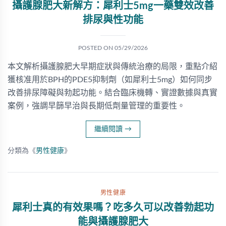
攝護腺肥大新解方：犀利士5mg一藥雙效改善
排尿與性功能
POSTED ON
05/29/2026
本文解析攝護腺肥大早期症狀與傳統治療的局限，重點介紹
獲核准用於BPH的PDE5抑制劑（如犀利士5mg）如何同步
改善排尿障礙與勃起功能。結合臨床機轉、實證數據與真實
案例，強調早篩早治與長期低劑量管理的重要性。
繼續閱讀
→
分類為《
男性健康
》
男性健康
犀利士真的有效果嗎？吃多久可以改善勃起功
能與攝護腺肥大