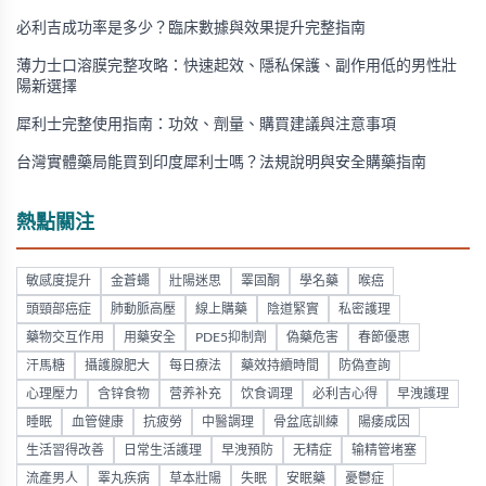
必利吉成功率是多少？臨床數據與效果提升完整指南
薄力士口溶膜完整攻略：快速起效、隱私保護、副作用低的男性壯
陽新選擇
犀利士完整使用指南：功效、劑量、購買建議與注意事項
台灣實體藥局能買到印度犀利士嗎？法規說明與安全購藥指南
熱點關注
敏感度提升
金蒼蠅
壯陽迷思
睪固酮
學名藥
喉癌
頭頸部癌症
肺動脈高壓
線上購藥
陰道緊實
私密護理
藥物交互作用
用藥安全
PDE5抑制劑
偽藥危害
春節優惠
汗馬糖
攝護腺肥大
每日療法
藥效持續時間
防偽查詢
心理壓力
含锌食物
营养补充
饮食调理
必利吉心得
早洩護理
睡眠
血管健康
抗疲勞
中醫調理
骨盆底訓練
陽痿成因
生活習得改善
日常生活護理
早洩預防
无精症
输精管堵塞
流產男人
睪丸疾病
草本壯陽
失眠
安眠藥
憂鬱症