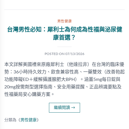
男性健康
台灣男性必知：犀利士為何成為性福與泌尿健
康首選？
POSTED ON
07/13/2026
本文詳解美國禮來原廠犀利士（他達拉非）在台灣的臨床優
勢：36小時持久效力、飲食兼容性高、一藥雙效（改善勃起
功能障礙ED＋緩解攝護腺肥大BPH）。涵蓋5mg每日錠與
20mg按需劑型選擇指南、安全用藥提醒、正品辨識要點及
性福藥局安心購藥方案。
繼續閱讀
→
分類為《
男性健康
》