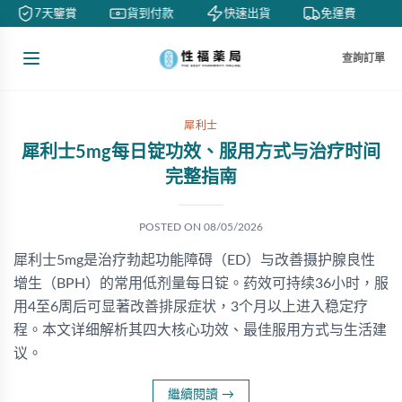
7天鑒賞
貨到付款
快速出貨
免運費
查詢訂單
犀利士
犀利士5mg每日锭功效、服用方式与治疗时间
完整指南
POSTED ON
08/05/2026
犀利士5mg是治疗勃起功能障碍（ED）与改善摄护腺良性
增生（BPH）的常用低剂量每日锭。药效可持续36小时，服
用4至6周后可显著改善排尿症状，3个月以上进入稳定疗
程。本文详细解析其四大核心功效、最佳服用方式与生活建
议。
繼續閱讀
→