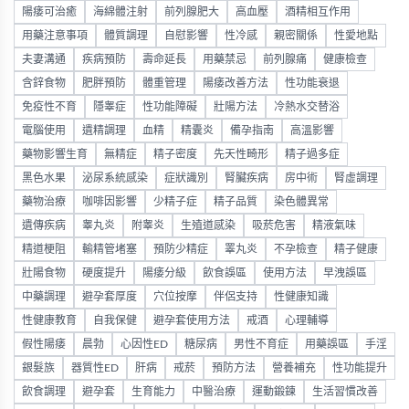
陽痿可治癒
海綿體注射
前列腺肥大
高血壓
酒精相互作用
用藥注意事項
體質調理
自慰影響
性冷感
親密關係
性愛地點
夫妻溝通
疾病預防
壽命延長
用藥禁忌
前列腺痛
健康檢查
含鋅食物
肥胖預防
體重管理
陽痿改善方法
性功能衰退
免疫性不育
隱睾症
性功能障礙
壯陽方法
冷熱水交替浴
電腦使用
遺精調理
血精
精囊炎
備孕指南
高溫影響
藥物影響生育
無精症
精子密度
先天性畸形
精子過多症
黑色水果
泌尿系統感染
症狀識別
腎臟疾病
房中術
腎虛調理
藥物治療
咖啡因影響
少精子症
精子品質
染色體異常
遺傳疾病
睾丸炎
附睾炎
生殖道感染
吸菸危害
精液氣味
精道梗阻
輸精管堵塞
預防少精症
睪丸炎
不孕檢查
精子健康
壯陽食物
硬度提升
陽痿分級
飲食誤區
使用方法
早洩誤區
中藥調理
避孕套厚度
穴位按摩
伴侶支持
性健康知識
性健康教育
自我保健
避孕套使用方法
戒酒
心理輔導
假性陽痿
晨勃
心因性ED
糖尿病
男性不育症
用藥誤區
手淫
銀髮族
器質性ED
肝病
戒菸
預防方法
營養補充
性功能提升
飲食調理
避孕套
生育能力
中醫治療
運動鍛鍊
生活習慣改善