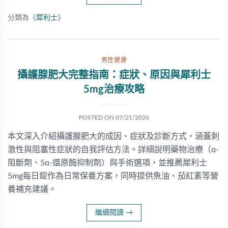
分類為《
犀利士
》
男性健康
攝護腺肥大完整指南：症狀、原因與犀利士
5mg治療攻略
POSTED ON
07/21/2026
本文深入介紹攝護腺肥大的成因、症狀及診斷方式，涵蓋刺
激性與阻塞性症狀的自我評估方法。詳細說明藥物治療（α-
阻斷劑、5α-還原酶抑制劑）與手術選項，並推薦犀利士
5mg每日錠作為日常保養方案，同時提供魚油、茄紅素等營
養補充建議。
繼續閱讀
→