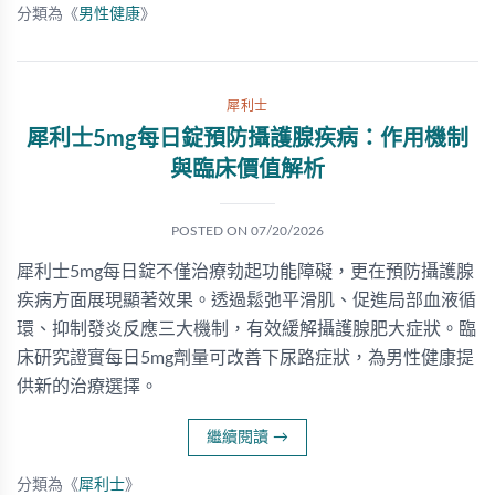
分類為《
男性健康
》
犀利士
犀利士5mg每日錠預防攝護腺疾病：作用機制
與臨床價值解析
POSTED ON
07/20/2026
犀利士5mg每日錠不僅治療勃起功能障礙，更在預防攝護腺
疾病方面展現顯著效果。透過鬆弛平滑肌、促進局部血液循
環、抑制發炎反應三大機制，有效緩解攝護腺肥大症狀。臨
床研究證實每日5mg劑量可改善下尿路症狀，為男性健康提
供新的治療選擇。
繼續閱讀
→
分類為《
犀利士
》