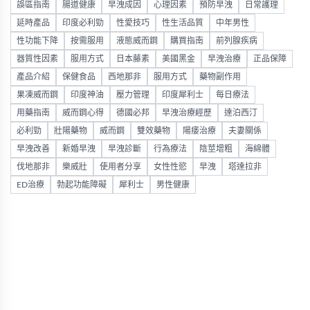
誤區指南
腸道健康
早洩成因
心理因素
預防早洩
日常護理
延時產品
印度必利勁
性愛技巧
性生活品質
中年男性
性功能下降
按需服用
液態威而鋼
購買指南
前列腺疾病
器質性因素
服用方式
日本藤素
美國黑金
早洩治療
正品保障
產品介紹
保健食品
西地那非
服用方式
藥物副作用
果凍威而鋼
印度神油
壓力管理
印度犀利士
每日療法
用藥指南
威而鋼心得
德國必邦
早洩治療經歷
達泊西汀
必利勁
壯陽藥物
威而鋼
雙效藥物
陽痿治療
夫妻關係
早洩改善
新婚早洩
早洩診斷
行為療法
陰莖增粗
海綿體
伐地那非
樂威壯
使用者分享
女性性慾
早洩
塔達拉非
ED治療
勃起功能障礙
犀利士
男性健康