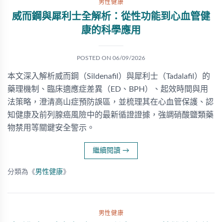
男性健康
威而鋼與犀利士全解析：從性功能到心血管健
康的科學應用
POSTED ON
06/09/2026
本文深入解析威而鋼（Sildenafil）與犀利士（Tadalafil）的
藥理機制、臨床適應症差異（ED、BPH）、起效時間與用
法策略，澄清高山症預防誤區，並梳理其在心血管保護、認
知健康及前列腺癌風險中的最新循證證據，強調硝酸鹽類藥
物禁用等關鍵安全警示。
繼續閱讀
→
分類為《
男性健康
》
男性健康