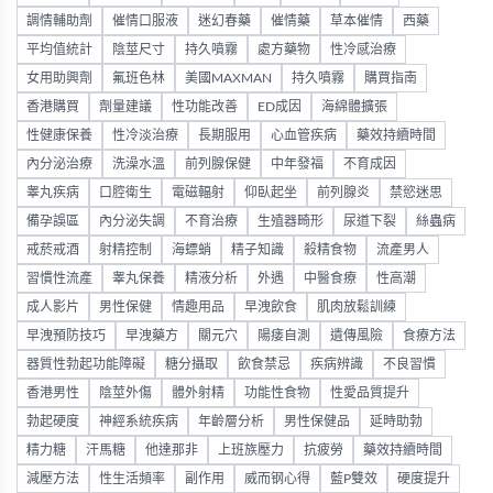
調情輔助劑
催情口服液
迷幻春藥
催情藥
草本催情
西藥
平均值統計
陰莖尺寸
持久噴霧
處方藥物
性冷感治療
女用助興劑
氟班色林
美國MAXMAN
持久噴霧
購買指南
香港購買
劑量建議
性功能改善
ED成因
海綿體擴張
性健康保養
性冷淡治療
長期服用
心血管疾病
藥效持續時間
內分泌治療
洗澡水溫
前列腺保健
中年發福
不育成因
睾丸疾病
口腔衛生
電磁輻射
仰臥起坐
前列腺炎
禁慾迷思
備孕誤區
內分泌失調
不育治療
生殖器畸形
尿道下裂
絲蟲病
戒菸戒酒
射精控制
海螵蛸
精子知識
殺精食物
流產男人
習慣性流產
睾丸保養
精液分析
外遇
中醫食療
性高潮
成人影片
男性保健
情趣用品
早洩飲食
肌肉放鬆訓練
早洩預防技巧
早洩藥方
關元穴
陽痿自測
遺傳風險
食療方法
器質性勃起功能障礙
糖分攝取
飲食禁忌
疾病辨識
不良習慣
香港男性
陰莖外傷
體外射精
功能性食物
性愛品質提升
勃起硬度
神經系統疾病
年齡層分析
男性保健品
延時助勃
精力糖
汗馬糖
他達那非
上班族壓力
抗疲勞
藥效持續時間
減壓方法
性生活頻率
副作用
威而钢心得
藍P雙效
硬度提升