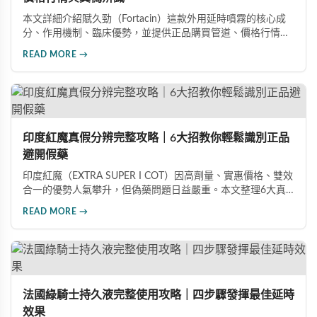
本文詳細介紹賦久勁（Fortacin）這款外用延時噴霧的核心成
分、作用機制、臨床優勢，並提供正品購買管道、價格行情比
較及真偽辨識技巧，幫助您安心選購、安心使用。
READ MORE →
印度紅魔真假分辨完整攻略｜6大招教你輕鬆識別正品
避開假藥
印度紅魔（EXTRA SUPER I COT）因高劑量、實惠價格、雙效
合一的優勢人氣攀升，但偽藥問題日益嚴重。本文整理6大真
假分辨要點，從外包裝、防偽標籤、藥錠特徵、購買管道到價
READ MORE →
格分析，協助消費者輕鬆識別正品，保障用藥安全與效果。
法國綠騎士持久液完整使用攻略｜四步驟發揮最佳延時
效果