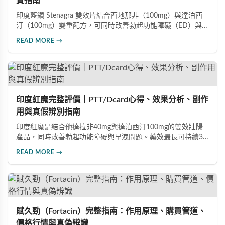
買指南
印度藍鑽 Stenagra 雙效片結合西地那非（100mg）與達泊西
汀（100mg）雙重配方，可同時改善勃起功能障礙（ED）與早
洩問題（PE）。根據使用者回饋，服藥後約30分鐘即可感受效
READ MORE →
果，藥效持續8至12小時，無論是硬度還是持久度都有明顯提
升。Dcard、PTT 網友實測分享，正面評價佔多數，是CP值極
高的男性保健品選擇。
印度紅魔完整評價｜PTT/Dcard心得、效果分析、副作
用與真假辨別指南
印度紅魔是結合他達拉非40mg與達泊西汀100mg的雙效壯陽
產品，同時改善勃起功能障礙與早洩問題。藥效最長可持續36
小時，價格僅為威而鋼的三分之一。90%使用者給予正面評
READ MORE →
價，常見副作用為輕微頭痛（7%）。本文整理超過120則網友
心得，幫助你了解真實效果、識別假貨與選擇正規購買管道。
賦久勁（Fortacin）完整指南：作用原理、購買管道、
價格行情與真偽辨識