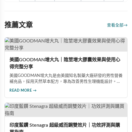
推薦文章
查看全部
→
美國GOODMAN增大丸｜陰莖增大膠囊效果與使用心
得完整分享
美國GOODMAN增大丸是由美國知名製藥大廠研發的男性營養
補充品，採用天然草本配方，專為改善男性生理機能設計。根
據使用者回饋，平均可增加陰莖長度2-5公分，圍度提升
READ MORE →
25%-30%，同時改善陽痿、早洩等性功能障礙。每日1-2粒，
90天完整療程即可達到理想效果並建立長期保健基礎。
印度藍鑽 Stenagra 超級威而鋼雙效片｜功效評測與購