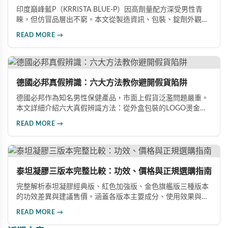
印度巔峰藍P（KRRISTA BLUE-P）因高劑量配方深受男性青
睞，但仿冒品層出不窮。本文從製造資訊、包裝、錠劑外觀、
體感反應、防偽驗證、價格區間等六大面向，詳細解析如何精
READ MORE →
準辨識真假，幫助您安心選購、放心使用，避免健康風險。
德國必邦真假辨識：六大方法教你避開假貨陷阱
德國必邦作為知名男性保健產品，市面上假貨泛濫問題嚴重。
本文詳細介紹六大真假辨識方法：從外盒包裝的LOGO燙金工
藝、說明書與生產地資訊、藥錠的「HY」刻印與六角星芒造
READ MORE →
型、瓶身玻璃與瓶蓋品質，到購買來源管道及實際服用體感，
全方位教您如何辨別真偽，避免購買無效甚至危害健康的假冒
產品。
泰坦凝膠三版本完整比較：功效、價格與正規選購指南
完整解析泰坦凝膠經典版、紅色加強版、金色旗艦版三種版本
的功效差異與建議售價。涵蓋各版本主要成分、使用效果與適
用對象，幫助你選擇最適合的產品，並了解正規購買管道與售
READ MORE →
後保障。