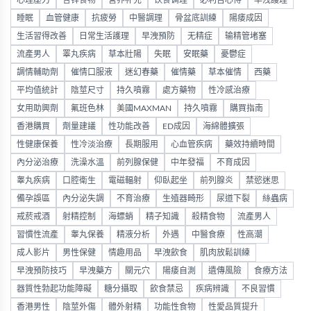
心理壓力
含锌食物
营养补充
饮食调理
必利吉心得
早洩護理
睡眠
血管健康
抗疲勞
中醫調理
骨盆底訓練
陽痿成因
生活習得改善
日常生活護理
早洩預防
无精症
输精管堵塞
流產男人
睪丸疾病
草本壯陽
失眠
安眠藥
憂鬱症
調情輔助劑
催情口服液
迷幻春藥
催情藥
草本催情
西藥
平均值統計
陰莖尺寸
持久噴霧
處方藥物
性冷感治療
女用助興劑
氟班色林
美國MAXMAN
持久噴霧
購買指南
香港購買
劑量建議
性功能改善
ED成因
海綿體擴張
性健康保養
性冷淡治療
長期服用
心血管疾病
藥效持續時間
內分泌治療
洗澡水溫
前列腺保健
中年發福
不育成因
睾丸疾病
口腔衛生
電磁輻射
仰臥起坐
前列腺炎
禁慾迷思
備孕誤區
內分泌失調
不育治療
生殖器畸形
尿道下裂
絲蟲病
戒菸戒酒
射精控制
海螵蛸
精子知識
殺精食物
流產男人
習慣性流產
睾丸保養
精液分析
外遇
中醫食療
性高潮
成人影片
男性保健
情趣用品
早洩飲食
肌肉放鬆訓練
早洩預防技巧
早洩藥方
關元穴
陽痿自測
遺傳風險
食療方法
器質性勃起功能障礙
糖分攝取
飲食禁忌
疾病辨識
不良習慣
香港男性
陰莖外傷
體外射精
功能性食物
性愛品質提升