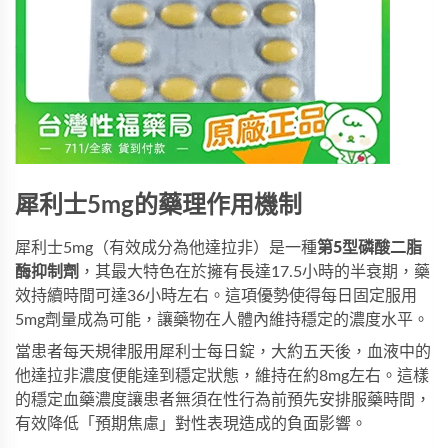
犀利士5mg的藥理作用機制
犀利士5mg
（有效成分為他達拉非）是一種
第5型磷酸二脂
酶抑制劑
，其最大特色在於擁有長達17.5小時的半衰期，藥
效持續時間可達36小時左右。這項優勢使得每日固定服用
5mg劑量成為可能，讓藥物在人體內維持穩定的濃度水平。
當患者每天規律服用
犀利士每日錠
，大約五天後，血液中的
他達拉非濃度便能達到穩定狀態，維持在約8mg左右。這樣
的穩定血藥濃度讓患者無須在性行為前預先安排服藥時間，
有效降低「預期焦慮」對性表現造成的負面影響。