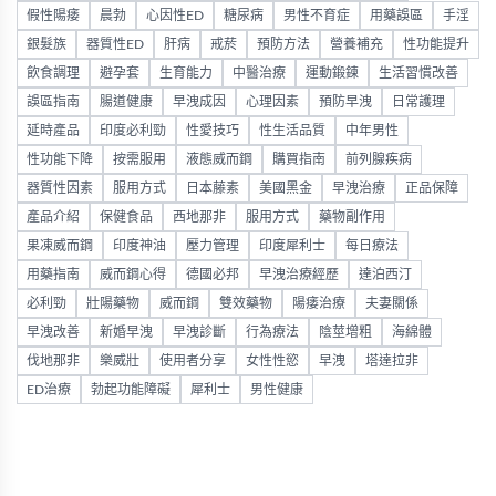
假性陽痿
晨勃
心因性ED
糖尿病
男性不育症
用藥誤區
手淫
銀髮族
器質性ED
肝病
戒菸
預防方法
營養補充
性功能提升
飲食調理
避孕套
生育能力
中醫治療
運動鍛鍊
生活習慣改善
誤區指南
腸道健康
早洩成因
心理因素
預防早洩
日常護理
延時產品
印度必利勁
性愛技巧
性生活品質
中年男性
性功能下降
按需服用
液態威而鋼
購買指南
前列腺疾病
器質性因素
服用方式
日本藤素
美國黑金
早洩治療
正品保障
產品介紹
保健食品
西地那非
服用方式
藥物副作用
果凍威而鋼
印度神油
壓力管理
印度犀利士
每日療法
用藥指南
威而鋼心得
德國必邦
早洩治療經歷
達泊西汀
必利勁
壯陽藥物
威而鋼
雙效藥物
陽痿治療
夫妻關係
早洩改善
新婚早洩
早洩診斷
行為療法
陰莖增粗
海綿體
伐地那非
樂威壯
使用者分享
女性性慾
早洩
塔達拉非
ED治療
勃起功能障礙
犀利士
男性健康