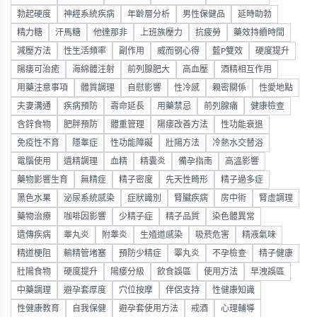
勃起硬度
神經系統疾病
年齡層分析
男性保健品
延時助勃
精力糖
汗馬糖
他達那非
上班族壓力
抗疲勞
藥效持續時間
減壓方法
性生活頻率
副作用
威而钢心得
藍P雙效
硬度提升
陽痿可治癒
海綿體注射
前列腺肥大
高血壓
酒精相互作用
用藥注意事項
體質調理
自慰影響
性冷感
親密關係
性愛地點
夫妻溝通
疾病預防
壽命延長
用藥禁忌
前列腺痛
健康檢查
含鋅食物
肥胖預防
體重管理
陽痿改善方法
性功能衰退
免疫性不育
隱睾症
性功能障礙
壯陽方法
冷熱水交替浴
電腦使用
遺精調理
血精
精囊炎
備孕指南
高溫影響
藥物影響生育
無精症
精子密度
先天性畸形
精子過多症
黑色水果
泌尿系統感染
症狀識別
腎臟疾病
房中術
腎虛調理
藥物治療
咖啡因影響
少精子症
精子品質
染色體異常
遺傳疾病
睾丸炎
附睾炎
生殖道感染
吸菸危害
精液氣味
精道梗阻
輸精管堵塞
預防少精症
睪丸炎
不孕檢查
精子健康
壯陽食物
硬度提升
陽痿分級
飲食誤區
使用方法
早洩誤區
中藥調理
避孕套厚度
穴位按摩
伴侶支持
性健康知識
性健康教育
自我保健
避孕套使用方法
戒酒
心理輔導