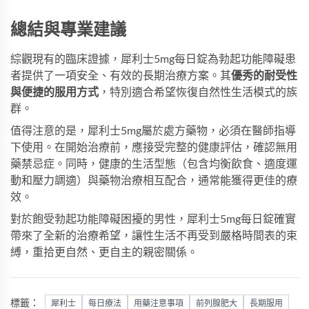
總結與專業建議
綜觀現有的臨床證據，犀利士5mg每日錠為勃起功能障礙患
者提供了一項安全、有效的長期治療方案。其
優秀的耐受性
與便捷的服用方式
，特別適合希望恢復自然性生活模式的族
群。
值得注意的是，犀利士5mg屬於處方藥物，必須在醫師指導
下使用。在開始治療前，應接受完整的健康評估，確認無用
藥禁忌症。同時，健康的生活型態（包含均衡飲食、適度運
動和壓力調適）與藥物治療相互配合，通常能獲得更佳的療
效。
對於飽受勃起功能障礙困擾的男性，
犀利士
5mg每日錠確實
帶來了全新的治療希望，讓性生活不再受到嚴格時間表的束
縛，重拾更自然、更自主的親密關係。
標籤：
犀利士
每日療法
用藥注意事項
前列腺肥大
長期服用