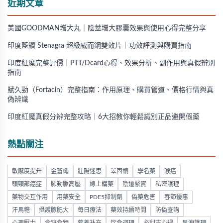
近期文章
美國GOODMAN增大丸｜陰莖增大膠囊效果與使用心得完整分享
印度藍鑽 Stenagra 超級威而鋼雙效片｜功效評測與購買指南
印度紅魔完整評價｜PTT/Dcard心得、效果分析、副作用與真假辨別
指南
賦久勁（Fortacin）完整指南：作用原理、購買管道、價格行情與真
偽辨識
印度紅魔真假分辨完整攻略｜6大招教你輕鬆識別正品避開假藥
熱點關注
敏感度提升
金蒼蠅
壯陽迷思
睪固酮
學名藥
喉癌
頭頸部癌症
肺動脈高壓
線上購藥
陰道緊實
私密護理
藥物交互作用
用藥安全
PDE5抑制劑
偽藥危害
春節優惠
汗馬糖
攝護腺肥大
每日療法
藥效持續時間
防偽查詢