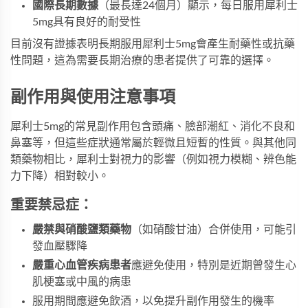
國際長期數據
（最長達24個月）顯示，每日服用犀利士
5mg具有良好的耐受性
目前沒有證據表明長期服用犀利士5mg會產生耐藥性或抗藥
性問題，這為需要長期治療的患者提供了可靠的選擇。
副作用與使用注意事項
犀利士5mg的常見副作用包含頭痛、臉部潮紅、消化不良和
鼻塞等，但這些症狀通常屬於輕微且短暫的性質。與其他同
類藥物相比，犀利士對視力的影響（例如視力模糊、辨色能
力下降）相對較小。
重要禁忌症：
嚴禁與硝酸鹽類藥物
（如硝酸甘油）合併使用，可能引
發血壓驟降
嚴重心血管疾病患者
應避免使用，特別是近期曾發生心
肌梗塞或中風的病患
服用期間應避免飲酒，以免提升副作用發生的機率