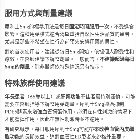
服用方式與劑量建議
犀利士5mg
的標準用法是
每日固定時間服用一次
，不受進食
影響。這種用藥模式適合渴望重拾自然性生活品質的患者，
尤其是那些不希望在性行為前預先安排用藥的男性。
對於首次使用者，建議從每日5mg開始，依據個人耐受性和
療效，在醫師建議下調整劑量。一般而言，
不建議超過每日
5mg的劑量
，除非醫師依特殊情況另有指示。
特殊族群使用建議
年長患者
（65歲以上）或
肝腎功能不佳者
需特別謹慎，可能
需要在醫師指導下調整用藥劑量。犀利士5mg透過抑制
PDE5酵素來增強血管擴張作用，必須在有性刺激的情況下
才能發揮作用，因此在無性刺激時並不適用。
有研究顯示，每日服用犀利士5mg可能帶來
改善血管內皮細
胞功能
的長期效益，這對血管性ED患者來說格外重要。