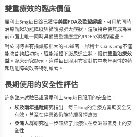
雙重療效的臨床價值
犀利士5mg每日錠
已獲得
美國FDA及歐盟認證
，可用於同時
治療勃起功能障礙與攝護腺肥大症狀。這項特色使其成為目
前市面上唯一同時具備雙重適應症的PDE5抑制劑產品。
對於同時患有攝護腺肥大的ED患者，
犀利士 Cialis 5mg
不僅
能改善勃起功能，還能減輕下泌尿道症狀，提供
雙重治療效
益
。臨床研究顯示，這種每日服用方案對於中老年男性的勃
起功能障礙改善特別顯著。
長期使用的安全性評估
許多臨床試驗已證實
犀利士5mg
每日服用的安全性：
埃及兩年追蹤研究
指出，每日5mg的治療方案既安全又
有效，甚至在停藥後仍能持續發揮療效
亞洲人群研究
進一步確認了此療法在亞洲患者身上的安
全性