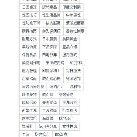
日常護理
延時產品
印度必利勁
性愛技巧
性生活品質
中年男性
性功能下降
按需服用
液態威而鋼
購買指南
前列腺疾病
器質性因素
服用方式
日本藤素
美國黑金
早洩治療
正品保障
產品介紹
保健食品
西地那非
服用方式
藥物副作用
果凍威而鋼
印度神油
壓力管理
印度犀利士
每日療法
用藥指南
威而鋼心得
德國必邦
早洩治療經歷
達泊西汀
必利勁
壯陽藥物
威而鋼
雙效藥物
陽痿治療
夫妻關係
早洩改善
新婚早洩
早洩診斷
行為療法
陰莖增粗
海綿體
伐地那非
樂威壯
使用者分享
女性性慾
早洩
塔達拉非
ED治療