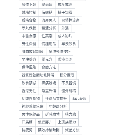
尿道下裂
絲蟲病
戒菸戒酒
射精控制
海螵蛸
精子知識
殺精食物
流產男人
習慣性流產
睾丸保養
精液分析
外遇
中醫食療
性高潮
成人影片
男性保健
情趣用品
早洩飲食
肌肉放鬆訓練
早洩預防技巧
早洩藥方
關元穴
陽痿自測
遺傳風險
食療方法
器質性勃起功能障礙
糖分攝取
飲食禁忌
疾病辨識
不良習慣
香港男性
陰莖外傷
體外射精
功能性食物
性愛品質提升
勃起硬度
神經系統疾病
年齡層分析
男性保健品
延時助勃
精力糖
汗馬糖
他達那非
上班族壓力
抗疲勞
藥效持續時間
減壓方法