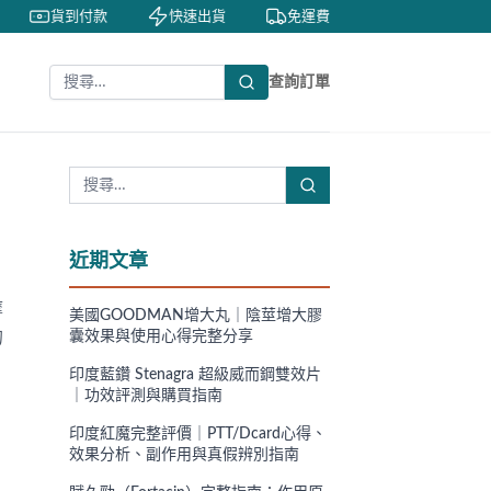
貨到付款
快速出貨
免運費
私密包裝
查詢訂單
近期文章
摩
美國GOODMAN增大丸｜陰莖增大膠
的
囊效果與使用心得完整分享
印度藍鑽 Stenagra 超級威而鋼雙效片
｜功效評測與購買指南
印度紅魔完整評價｜PTT/Dcard心得、
效果分析、副作用與真假辨別指南