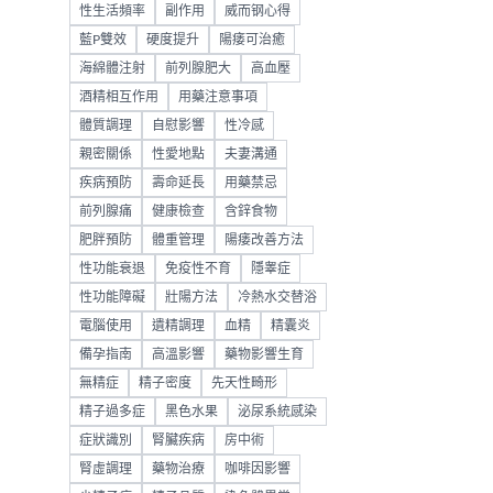
性生活頻率
副作用
威而钢心得
藍P雙效
硬度提升
陽痿可治癒
海綿體注射
前列腺肥大
高血壓
酒精相互作用
用藥注意事項
體質調理
自慰影響
性冷感
親密關係
性愛地點
夫妻溝通
疾病預防
壽命延長
用藥禁忌
前列腺痛
健康檢查
含鋅食物
肥胖預防
體重管理
陽痿改善方法
性功能衰退
免疫性不育
隱睾症
性功能障礙
壯陽方法
冷熱水交替浴
電腦使用
遺精調理
血精
精囊炎
備孕指南
高溫影響
藥物影響生育
無精症
精子密度
先天性畸形
精子過多症
黑色水果
泌尿系統感染
症狀識別
腎臟疾病
房中術
腎虛調理
藥物治療
咖啡因影響