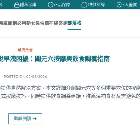
隱私保護
正品保障
1對1諮詢
7天鑒賞
部落格
時
威而鋼
必利勁
女性催情
在綫咨詢
早洩改善
脫早洩困擾：關元穴按摩與飲食調養指南
POSTED ON
05/03/2026
摩提供自然解決方案。本文詳細介紹關元穴等多個重要穴位的按
臥式按摩技巧。同時提供飲食調養建議，推薦溫補食材及需避免
繼續閱讀
→