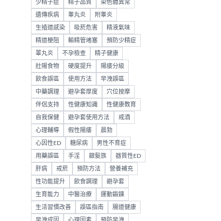
少精子症
精子品質
染色體異常
遺傳疾病
睾丸炎
附睾炎
生殖道感染
吸菸危害
精液氣味
精道梗阻
輸精管堵塞
預防少精症
睪丸炎
不孕檢查
精子健康
壯陽食物
硬度提升
陽痿分級
飲食誤區
使用方法
早洩誤區
中藥調理
避孕套厚度
穴位按摩
伴侶支持
性健康知識
性健康教育
自我保健
避孕套使用方法
戒酒
心理輔導
假性陽痿
晨勃
心因性ED
糖尿病
男性不育症
用藥誤區
手淫
銀髮族
器質性ED
肝病
戒菸
預防方法
營養補充
性功能提升
飲食調理
避孕套
生育能力
中醫治療
運動鍛鍊
生活習慣改善
誤區指南
腸道健康
早洩成因
心理因素
預防早洩