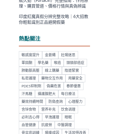
賦久勁（Fortacin）完整指南：作用原
理、購買管道、價格行情與真偽辨識
印度紅魔真假分辨完整攻略｜6大招教
你輕鬆識別正品避開假藥
熱點關注
敏感度提升
金蒼蠅
壯陽迷思
睪固酮
學名藥
喉癌
頭頸部癌症
肺動脈高壓
線上購藥
陰道緊實
私密護理
藥物交互作用
用藥安全
PDE5抑制劑
偽藥危害
春節優惠
汗馬糖
攝護腺肥大
每日療法
藥效持續時間
防偽查詢
心理壓力
含锌食物
营养补充
饮食调理
必利吉心得
早洩護理
睡眠
血管健康
抗疲勞
中醫調理
骨盆底訓練
陽痿成因
生活習得改善