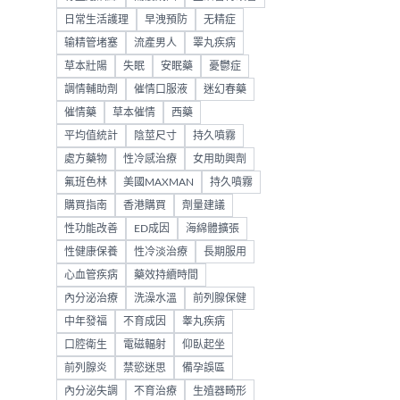
日常生活護理
早洩預防
无精症
输精管堵塞
流產男人
睪丸疾病
草本壯陽
失眠
安眠藥
憂鬱症
調情輔助劑
催情口服液
迷幻春藥
催情藥
草本催情
西藥
平均值統計
陰莖尺寸
持久噴霧
處方藥物
性冷感治療
女用助興劑
氟班色林
美國MAXMAN
持久噴霧
購買指南
香港購買
劑量建議
性功能改善
ED成因
海綿體擴張
性健康保養
性冷淡治療
長期服用
心血管疾病
藥效持續時間
內分泌治療
洗澡水溫
前列腺保健
中年發福
不育成因
睾丸疾病
口腔衛生
電磁輻射
仰臥起坐
前列腺炎
禁慾迷思
備孕誤區
內分泌失調
不育治療
生殖器畸形