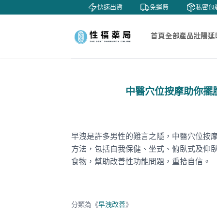
鑒賞
貨到付款
快速出貨
免運費
私密包裝
首頁
全部產品
壯陽延
中醫穴位按摩助你擺
早洩是許多男性的難言之隱，中醫穴位按
方法，包括自我保健、坐式、俯臥式及仰
食物，幫助改善性功能問題，重拾自信。
分類為《
早洩改善
》