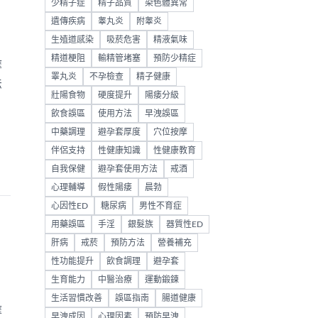
少精子症
精子品質
染色體異常
遺傳疾病
睾丸炎
附睾炎
生殖道感染
吸菸危害
精液氣味
精道梗阻
輸精管堵塞
預防少精症
摩
睪丸炎
不孕檢查
精子健康
法
壯陽食物
硬度提升
陽痿分級
飲食誤區
使用方法
早洩誤區
中藥調理
避孕套厚度
穴位按摩
伴侶支持
性健康知識
性健康教育
自我保健
避孕套使用方法
戒酒
心理輔導
假性陽痿
晨勃
心因性ED
糖尿病
男性不育症
用藥誤區
手淫
銀髮族
器質性ED
肝病
戒菸
預防方法
營養補充
性功能提升
飲食調理
避孕套
生育能力
中醫治療
運動鍛鍊
生活習慣改善
誤區指南
腸道健康
摩
早洩成因
心理因素
預防早洩