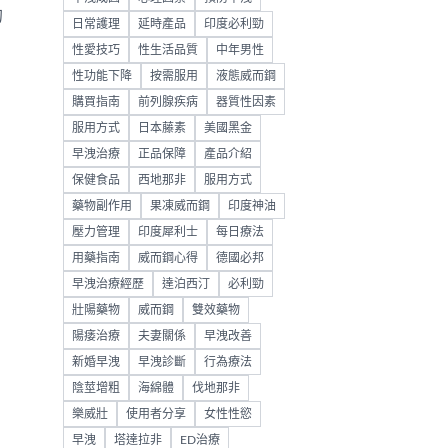
的
日常護理
延時產品
印度必利勁
性愛技巧
性生活品質
中年男性
性功能下降
按需服用
液態威而鋼
購買指南
前列腺疾病
器質性因素
服用方式
日本藤素
美國黑金
早洩治療
正品保障
產品介紹
保健食品
西地那非
服用方式
藥物副作用
果凍威而鋼
印度神油
壓力管理
印度犀利士
每日療法
用藥指南
威而鋼心得
德國必邦
早洩治療經歷
達泊西汀
必利勁
壯陽藥物
威而鋼
雙效藥物
陽痿治療
夫妻關係
早洩改善
新婚早洩
早洩診斷
行為療法
陰莖增粗
海綿體
伐地那非
樂威壯
使用者分享
女性性慾
早洩
塔達拉非
ED治療