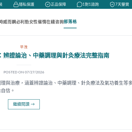
隱私保護
正品保障
1對1諮詢
7天鑒賞
部落格
時
威而鋼
必利勁
女性催情
在綫咨詢
早洩
：辨證論治、中藥調理與針灸療法完整指南
POSTED ON
07/27/2026
調理與治療，涵蓋辨證論治、中藥調理、針灸療法及氣功養生等
拾自信。
繼續閱讀
→