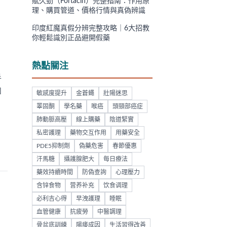
賦久勁（Fortacin）完整指南：作用原
理、購買管道、價格行情與真偽辨識
印度紅魔真假分辨完整攻略｜6大招教
你輕鬆識別正品避開假藥
熱點關注
手
和
敏感度提升
金蒼蠅
壯陽迷思
睪固酮
學名藥
喉癌
頭頸部癌症
肺動脈高壓
線上購藥
陰道緊實
私密護理
藥物交互作用
用藥安全
PDE5抑制劑
偽藥危害
春節優惠
汗馬糖
攝護腺肥大
每日療法
藥效持續時間
防偽查詢
心理壓力
含锌食物
营养补充
饮食调理
必利吉心得
早洩護理
睡眠
血管健康
抗疲勞
中醫調理
骨盆底訓練
陽痿成因
生活習得改善