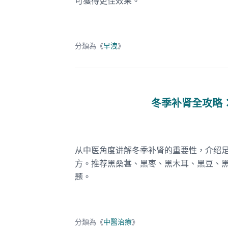
可獲得更佳效果。
分類為《
早洩
》
冬季补肾全攻略
从中医角度讲解冬季补肾的重要性，介绍
方。推荐黑桑葚、黑枣、黑木耳、黑豆、
题。
分類為《
中醫治療
》