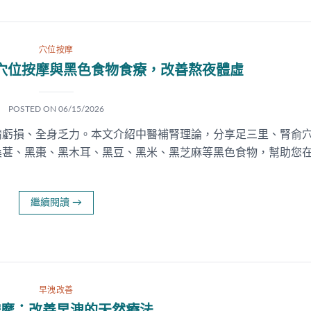
穴位按摩
穴位按摩與黑色食物食療，改善熬夜體虛
POSTED ON
06/15/2026
精虧損、全身乏力。本文介紹中醫補腎理論，分享足三里、腎俞
桑葚、黑棗、黑木耳、黑豆、黑米、黑芝麻等黑色食物，幫助您
繼續閱讀
→
早洩改善