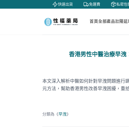
鑒賞
貨到付款
快速出貨
免運費
私密包裝
首頁
全部產品
壯陽延
香港男性中醫治療早洩
本文深入解析中醫如何針對早洩問題進行
元方法，幫助香港男性改善早洩困擾，重
分類為《
早洩
》