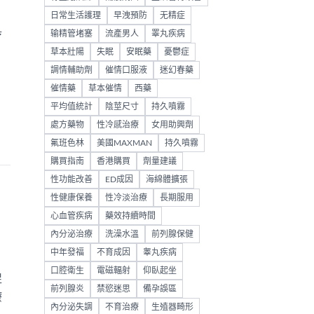
日常生活護理
早洩預防
无精症
输精管堵塞
流產男人
睪丸疾病
疗
草本壯陽
失眠
安眠藥
憂鬱症
調情輔助劑
催情口服液
迷幻春藥
催情藥
草本催情
西藥
平均值統計
陰莖尺寸
持久噴霧
處方藥物
性冷感治療
女用助興劑
氟班色林
美國MAXMAN
持久噴霧
購買指南
香港購買
劑量建議
性功能改善
ED成因
海綿體擴張
性健康保養
性冷淡治療
長期服用
心血管疾病
藥效持續時間
內分泌治療
洗澡水溫
前列腺保健
中年發福
不育成因
睾丸疾病
口腔衛生
電磁輻射
仰臥起坐
促
前列腺炎
禁慾迷思
備孕誤區
療
內分泌失調
不育治療
生殖器畸形