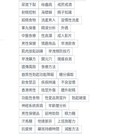
尿道下裂
絲蟲病
戒菸戒酒
射精控制
海螵蛸
精子知識
殺精食物
流產男人
習慣性流產
睾丸保養
精液分析
外遇
中醫食療
性高潮
成人影片
男性保健
情趣用品
早洩飲食
肌肉放鬆訓練
早洩預防技巧
早洩藥方
關元穴
陽痿自測
遺傳風險
食療方法
器質性勃起功能障礙
糖分攝取
飲食禁忌
疾病辨識
不良習慣
香港男性
陰莖外傷
體外射精
功能性食物
性愛品質提升
勃起硬度
神經系統疾病
年齡層分析
男性保健品
延時助勃
精力糖
汗馬糖
他達那非
上班族壓力
抗疲勞
藥效持續時間
減壓方法