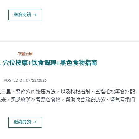
繼續閱讀
→
中醫治療
：穴位按摩+饮食调理+黑色食物指南
POSTED ON
07/21/2026
足三里、肾俞穴的按压方法，以及枸杞石斛、五指毛桃等食疗配
黑米、黑芝麻等补肾黑色食物，帮助改善熬夜疲劳、肾气亏损问
繼續閱讀
→