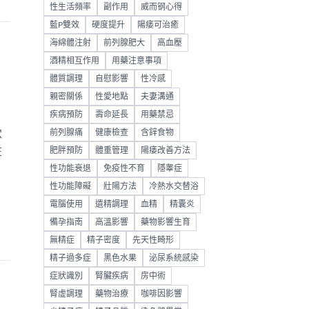
性生活頻率
副作用
威而钢心得
藍P雙效
硬度提升
陽痿可治癒
海綿體注射
前列腺肥大
高血壓
酒精相互作用
用藥注意事項
體質調理
自慰影響
性冷感
親密關係
性愛地點
夫妻溝通
疾病預防
壽命延長
用藥禁忌
穴
前列腺痛
健康檢查
含鋅食物
在
肥胖預防
體重管理
陽痿改善方法
性功能衰退
免疫性不育
隱睾症
性功能障礙
壯陽方法
冷熱水交替浴
電腦使用
遺精調理
血精
精囊炎
備孕指南
高溫影響
藥物影響生育
無精症
精子密度
先天性畸形
精子過多症
黑色水果
泌尿系統感染
症狀識別
腎臟疾病
房中術
腎虛調理
藥物治療
咖啡因影響