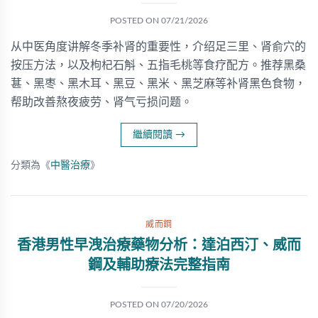
POSTED ON
07/21/2026
从中医角度讲解冬季补肾的重要性，介绍足三里、肾俞穴的
按压方法，以及枸杞石斛、五指毛桃等食疗配方。推荐黑桑
葚、黑枣、黑木耳、黑豆、黑米、黑芝麻等补肾黑色食物，
帮助改善熬夜疲劳、肾气亏损问题。
繼續閱讀
→
分類為《
中醫治療
》
威而鋼
香港男性早洩治療藥物分析：達泊西汀、威而
鋼及輔助療法完整指南
POSTED ON
07/20/2026