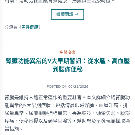
用藥，幫助男性維護腎臟健康，把握黃金治療時機。
繼續閱讀
→
分類為《
男性健康
》
中醫治療
腎臟功能異常的9大早期警訊：從水腫、高血壓
到腰痛便秘
POSTED ON
05/21/2026
腎臟是維持人體正常運作的重要器官。本文詳細介紹腎臟功
能異常的9大早期症狀，包括清晨眼瞼浮腫、血壓升高、排
尿量異常、尿液檢驗指標異常、畏寒肢冷、頭暈失眠、腰部
痠痛、便秘困擾以及頭暈耳鳴等，幫助您及早發現並採取適
當措施。