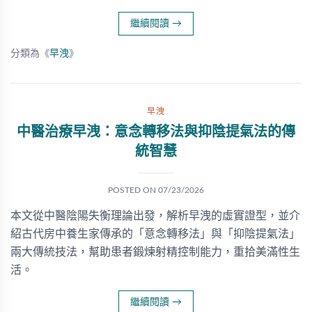
繼續閱讀
→
分類為《
早洩
》
早洩
中醫治療早洩：意念轉移法與抑陰提氣法的傳
統智慧
POSTED ON
07/23/2026
本文從中醫陰陽失衡理論出發，解析早洩的虛實證型，並介
紹古代房中養生家傳承的「意念轉移法」與「抑陰提氣法」
兩大傳統技法，幫助患者鍛煉射精控制能力，重拾美滿性生
活。
繼續閱讀
→