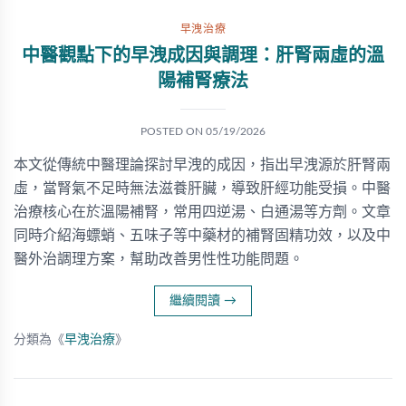
早洩治療
中醫觀點下的早洩成因與調理：肝腎兩虛的溫
陽補腎療法
POSTED ON
05/19/2026
本文從傳統中醫理論探討早洩的成因，指出早洩源於肝腎兩
虛，當腎氣不足時無法滋養肝臟，導致肝經功能受損。中醫
治療核心在於溫陽補腎，常用四逆湯、白通湯等方劑。文章
同時介紹海螵蛸、五味子等中藥材的補腎固精功效，以及中
醫外治調理方案，幫助改善男性性功能問題。
繼續閱讀
→
分類為《
早洩治療
》