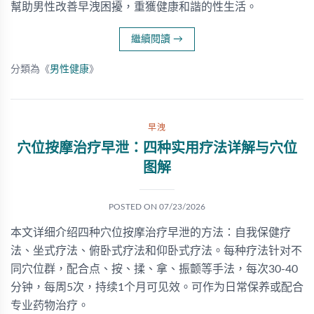
幫助男性改善早洩困擾，重獲健康和諧的性生活。
繼續閱讀
→
分類為《
男性健康
》
早洩
穴位按摩治疗早泄：四种实用疗法详解与穴位
图解
POSTED ON
07/23/2026
本文详细介绍四种穴位按摩治疗早泄的方法：自我保健疗
法、坐式疗法、俯卧式疗法和仰卧式疗法。每种疗法针对不
同穴位群，配合点、按、揉、拿、振颤等手法，每次30-40
分钟，每周5次，持续1个月可见效。可作为日常保养或配合
专业药物治疗。