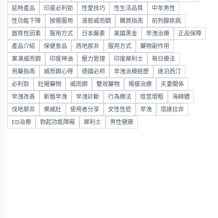
延時產品
印度必利勁
性愛技巧
性生活品質
中年男性
性功能下降
按需服用
液態威而鋼
購買指南
前列腺疾病
器質性因素
服用方式
日本藤素
美國黑金
早洩治療
正品保障
產品介紹
保健食品
西地那非
服用方式
藥物副作用
果凍威而鋼
印度神油
壓力管理
印度犀利士
每日療法
用藥指南
威而鋼心得
德國必邦
早洩治療經歷
達泊西汀
必利勁
壯陽藥物
威而鋼
雙效藥物
陽痿治療
夫妻關係
早洩改善
新婚早洩
早洩診斷
行為療法
陰莖增粗
海綿體
伐地那非
樂威壯
使用者分享
女性性慾
早洩
塔達拉非
ED治療
勃起功能障礙
犀利士
男性健康