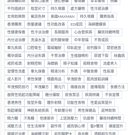
調情輔助劑
催情口服液
迷幻春藥
催情藥
草本催情
西藥
平均值統計
陰莖尺寸
持久噴霧
處方藥物
性冷感治療
女用助興劑
氟班色林
美國MAXMAN
持久噴霧
購買指南
香港購買
劑量建議
性功能改善
ED成因
海綿體擴張
性健康保養
性冷淡治療
長期服用
心血管疾病
藥效持續時間
內分泌治療
洗澡水溫
前列腺保健
中年發福
不育成因
睾丸疾病
口腔衛生
電磁輻射
仰臥起坐
前列腺炎
禁慾迷思
備孕誤區
內分泌失調
不育治療
生殖器畸形
尿道下裂
絲蟲病
戒菸戒酒
射精控制
海螵蛸
精子知識
殺精食物
流產男人
習慣性流產
睾丸保養
精液分析
外遇
中醫食療
性高潮
成人影片
男性保健
情趣用品
早洩飲食
肌肉放鬆訓練
早洩預防技巧
早洩藥方
關元穴
陽痿自測
遺傳風險
食療方法
器質性勃起功能障礙
糖分攝取
飲食禁忌
疾病辨識
不良習慣
香港男性
陰莖外傷
體外射精
功能性食物
性愛品質提升
勃起硬度
神經系統疾病
年齡層分析
男性保健品
延時助勃
精力糖
汗馬糖
他達那非
上班族壓力
抗疲勞
藥效持續時間
減壓方法
性生活頻率
副作用
威而钢心得
藍P雙效
硬度提升
陽痿可治癒
海綿體注射
前列腺肥大
高血壓
酒精相互作用