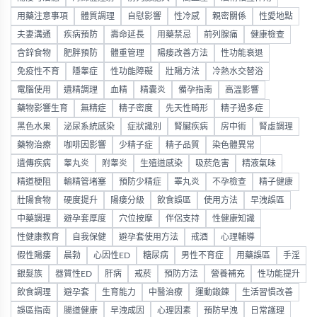
用藥注意事項
體質調理
自慰影響
性冷感
親密關係
性愛地點
夫妻溝通
疾病預防
壽命延長
用藥禁忌
前列腺痛
健康檢查
含鋅食物
肥胖預防
體重管理
陽痿改善方法
性功能衰退
免疫性不育
隱睾症
性功能障礙
壯陽方法
冷熱水交替浴
電腦使用
遺精調理
血精
精囊炎
備孕指南
高溫影響
藥物影響生育
無精症
精子密度
先天性畸形
精子過多症
黑色水果
泌尿系統感染
症狀識別
腎臟疾病
房中術
腎虛調理
藥物治療
咖啡因影響
少精子症
精子品質
染色體異常
遺傳疾病
睾丸炎
附睾炎
生殖道感染
吸菸危害
精液氣味
精道梗阻
輸精管堵塞
預防少精症
睪丸炎
不孕檢查
精子健康
壯陽食物
硬度提升
陽痿分級
飲食誤區
使用方法
早洩誤區
中藥調理
避孕套厚度
穴位按摩
伴侶支持
性健康知識
性健康教育
自我保健
避孕套使用方法
戒酒
心理輔導
假性陽痿
晨勃
心因性ED
糖尿病
男性不育症
用藥誤區
手淫
銀髮族
器質性ED
肝病
戒菸
預防方法
營養補充
性功能提升
飲食調理
避孕套
生育能力
中醫治療
運動鍛鍊
生活習慣改善
誤區指南
腸道健康
早洩成因
心理因素
預防早洩
日常護理