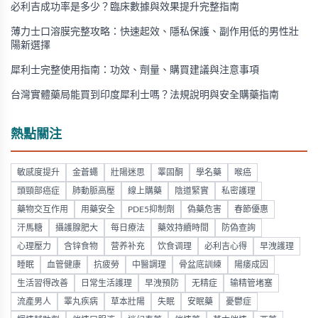
必利吉成功率是多少？臨床數據與效果提升完整指南
薄力士口溶膜完整攻略：快速起效、隱私保護、副作用低的男性壯
陽新選擇
犀利士完整使用指南：功效、劑量、購買建議與注意事項
台灣實體藥局能買到印度犀利士嗎？法規說明與安全購藥指南
熱點關注
敏感度提升
金蒼蠅
壯陽迷思
睪固酮
學名藥
喉癌
頭頸部癌症
肺動脈高壓
線上購藥
陰道緊實
私密護理
藥物交互作用
用藥安全
PDE5抑制劑
偽藥危害
春節優惠
汗馬糖
攝護腺肥大
每日療法
藥效持續時間
防偽查詢
心理壓力
含锌食物
营养补充
饮食调理
必利吉心得
早洩護理
睡眠
血管健康
抗疲勞
中醫調理
骨盆底訓練
陽痿成因
生活習得改善
日常生活護理
早洩預防
无精症
输精管堵塞
流產男人
睪丸疾病
草本壯陽
失眠
安眠藥
憂鬱症