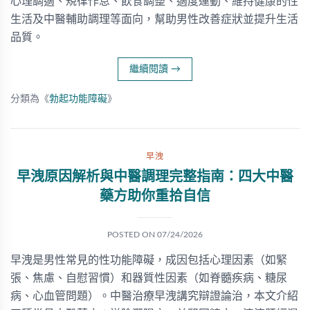
心理調適、規律作息、飲食調整、適度運動、維持健康的性
生活及中醫輔助調理等面向，幫助男性改善症狀並提升生活
品質。
繼續閱讀
→
分類為《
勃起功能障礙
》
早洩
早洩原因解析與中醫調理完整指南：四大中醫
藥方助你重拾自信
POSTED ON
07/24/2026
早洩是男性常見的性功能障礙，成因包括心理因素（如緊
張、焦慮、自慰習慣）和器質性因素（如脊髓疾病、糖尿
病、心血管問題）。中醫治療早洩講究辯證論治，本文介紹