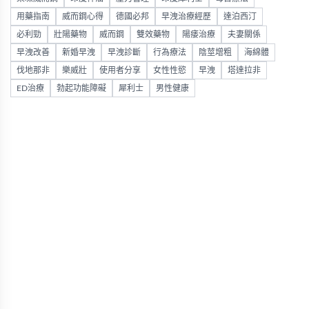
用藥指南
威而鋼心得
德國必邦
早洩治療經歷
達泊西汀
必利勁
壯陽藥物
威而鋼
雙效藥物
陽痿治療
夫妻關係
早洩改善
新婚早洩
早洩診斷
行為療法
陰莖增粗
海綿體
伐地那非
樂威壯
使用者分享
女性性慾
早洩
塔達拉非
ED治療
勃起功能障礙
犀利士
男性健康