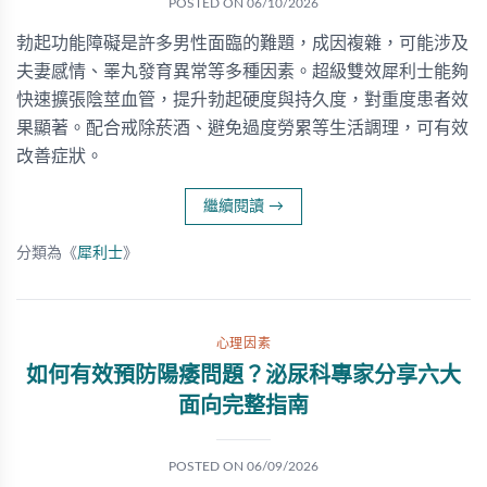
POSTED ON
06/10/2026
勃起功能障礙是許多男性面臨的難題，成因複雜，可能涉及
夫妻感情、睪丸發育異常等多種因素。超級雙效犀利士能夠
快速擴張陰莖血管，提升勃起硬度與持久度，對重度患者效
果顯著。配合戒除菸酒、避免過度勞累等生活調理，可有效
改善症狀。
繼續閱讀
→
分類為《
犀利士
》
心理因素
如何有效預防陽痿問題？泌尿科專家分享六大
面向完整指南
POSTED ON
06/09/2026