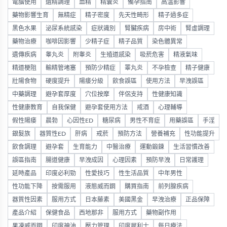
電腦使用
遺精調理
血精
精囊炎
備孕指南
高溫影響
藥物影響生育
無精症
精子密度
先天性畸形
精子過多症
黑色水果
泌尿系統感染
症狀識別
腎臟疾病
房中術
腎虛調理
藥物治療
咖啡因影響
少精子症
精子品質
染色體異常
遺傳疾病
睾丸炎
附睾炎
生殖道感染
吸菸危害
精液氣味
精道梗阻
輸精管堵塞
預防少精症
睪丸炎
不孕檢查
精子健康
壯陽食物
硬度提升
陽痿分級
飲食誤區
使用方法
早洩誤區
中藥調理
避孕套厚度
穴位按摩
伴侶支持
性健康知識
性健康教育
自我保健
避孕套使用方法
戒酒
心理輔導
假性陽痿
晨勃
心因性ED
糖尿病
男性不育症
用藥誤區
手淫
銀髮族
器質性ED
肝病
戒菸
預防方法
營養補充
性功能提升
飲食調理
避孕套
生育能力
中醫治療
運動鍛鍊
生活習慣改善
誤區指南
腸道健康
早洩成因
心理因素
預防早洩
日常護理
延時產品
印度必利勁
性愛技巧
性生活品質
中年男性
性功能下降
按需服用
液態威而鋼
購買指南
前列腺疾病
器質性因素
服用方式
日本藤素
美國黑金
早洩治療
正品保障
產品介紹
保健食品
西地那非
服用方式
藥物副作用
果凍威而鋼
印度神油
壓力管理
印度犀利士
每日療法