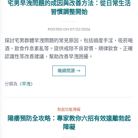
宅男早洩問題的成因與改善方法：從日常生活
習慣調整開始
POSTED ON
07/22/2026
探討宅男群體早洩問題的常見原因，包括過度手淫、吸菸喝
酒、飲食作息紊亂等。提供戒除不良習慣、規律飲食、正確
認識性等改善建議，幫助改善早洩困擾。
繼續閱讀
→
分類為《
早洩
》
勃起功能障礙
陽痿預防全攻略：專家教你六招有效遠離勃起
障礙