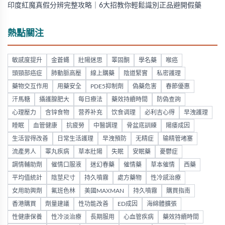
印度紅魔真假分辨完整攻略｜6大招教你輕鬆識別正品避開假藥
熱點關注
敏感度提升
金蒼蠅
壯陽迷思
睪固酮
學名藥
喉癌
頭頸部癌症
肺動脈高壓
線上購藥
陰道緊實
私密護理
藥物交互作用
用藥安全
PDE5抑制劑
偽藥危害
春節優惠
汗馬糖
攝護腺肥大
每日療法
藥效持續時間
防偽查詢
心理壓力
含锌食物
营养补充
饮食调理
必利吉心得
早洩護理
睡眠
血管健康
抗疲勞
中醫調理
骨盆底訓練
陽痿成因
生活習得改善
日常生活護理
早洩預防
无精症
输精管堵塞
流產男人
睪丸疾病
草本壯陽
失眠
安眠藥
憂鬱症
調情輔助劑
催情口服液
迷幻春藥
催情藥
草本催情
西藥
平均值統計
陰莖尺寸
持久噴霧
處方藥物
性冷感治療
女用助興劑
氟班色林
美國MAXMAN
持久噴霧
購買指南
香港購買
劑量建議
性功能改善
ED成因
海綿體擴張
性健康保養
性冷淡治療
長期服用
心血管疾病
藥效持續時間