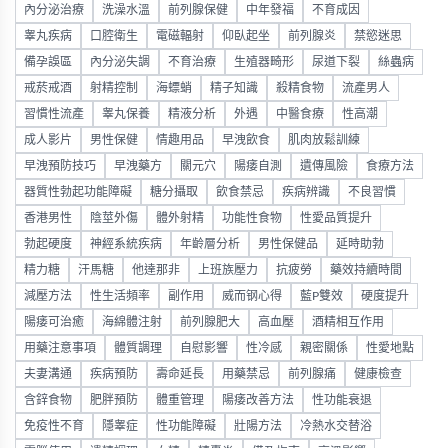
內分泌治療
洗澡水溫
前列腺保健
中年發福
不育成因
睾丸疾病
口腔衛生
電磁輻射
仰臥起坐
前列腺炎
禁慾迷思
備孕誤區
內分泌失調
不育治療
生殖器畸形
尿道下裂
絲蟲病
戒菸戒酒
射精控制
海螵蛸
精子知識
殺精食物
流產男人
習慣性流產
睾丸保養
精液分析
外遇
中醫食療
性高潮
成人影片
男性保健
情趣用品
早洩飲食
肌肉放鬆訓練
早洩預防技巧
早洩藥方
關元穴
陽痿自測
遺傳風險
食療方法
器質性勃起功能障礙
糖分攝取
飲食禁忌
疾病辨識
不良習慣
香港男性
陰莖外傷
體外射精
功能性食物
性愛品質提升
勃起硬度
神經系統疾病
年齡層分析
男性保健品
延時助勃
精力糖
汗馬糖
他達那非
上班族壓力
抗疲勞
藥效持續時間
減壓方法
性生活頻率
副作用
威而钢心得
藍P雙效
硬度提升
陽痿可治癒
海綿體注射
前列腺肥大
高血壓
酒精相互作用
用藥注意事項
體質調理
自慰影響
性冷感
親密關係
性愛地點
夫妻溝通
疾病預防
壽命延長
用藥禁忌
前列腺痛
健康檢查
含鋅食物
肥胖預防
體重管理
陽痿改善方法
性功能衰退
免疫性不育
隱睾症
性功能障礙
壯陽方法
冷熱水交替浴