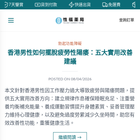
7天鑒賞
貨到付款
快速出貨
免運費
私
查詢訂單
勃起功能障礙
香港男性如何擺脫疲勞性陽痿：五大實用改善
建議
POSTED ON
08/04/2026
本文針對香港男性因工作壓力過大導致疲勞與陽痿問題，提
供五大實用改善方向：建立規律作息確保睡眠充足、注重營
養均衡補充能量、養成運動習慣提升身體素質、妥善管理壓
力維持心理健康，以及避免過度勞累減少久坐時間，助您有
效改善性功能，重獲健康生活。
繼續閱讀
→