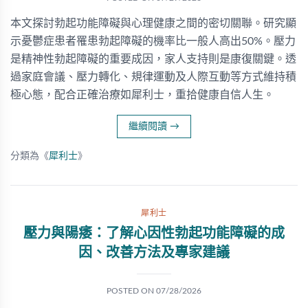
本文探討勃起功能障礙與心理健康之間的密切關聯。研究顯
示憂鬱症患者罹患勃起障礙的機率比一般人高出50%。壓力
是精神性勃起障礙的重要成因，家人支持則是康復關鍵。透
過家庭會議、壓力轉化、規律運動及人際互動等方式維持積
極心態，配合正確治療如犀利士，重拾健康自信人生。
繼續閱讀
→
分類為《
犀利士
》
犀利士
壓力與陽痿：了解心因性勃起功能障礙的成
因、改善方法及專家建議
POSTED ON
07/28/2026