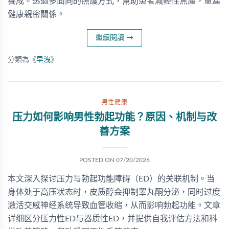
養成。透過多面向的照護方式，幫助患者減輕性焦慮，重建
健康親密關係。
繼續閱讀
→
分類為《
早洩
》
男性健康
压力如何影响男性勃起功能？原因、机制与改
善方案
POSTED ON
07/20/2026
本文深入探讨压力与勃起功能障碍（ED）的关联机制。当
身体处于高压状态时，皮质醇会抑制睾丸酮分泌，同时过度
激活交感神经系统导致血管收缩，从而影响勃起功能。文章
详细区分压力性ED与器质性ED，并提供自我评估方法和科