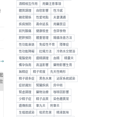
酒精相互作用
用藥注意事項
對
體質調理
自慰影響
性冷感
親密關係
性愛地點
夫妻溝通
疾病預防
壽命延長
用藥禁忌
前列腺痛
健康檢查
含鋅食物
肥胖預防
體重管理
陽痿改善方法
性功能衰退
免疫性不育
隱睾症
性功能障礙
壯陽方法
冷熱水交替浴
電腦使用
遺精調理
血精
精囊炎
部
→
備孕指南
高溫影響
藥物影響生育
無精症
精子密度
先天性畸形
精子過多症
黑色水果
泌尿系統感染
症狀識別
腎臟疾病
房中術
腎虛調理
藥物治療
咖啡因影響
少精子症
精子品質
染色體異常
遺傳疾病
睾丸炎
附睾炎
生殖道感染
吸菸危害
精液氣味