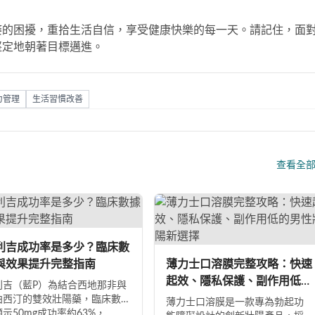
痿的困擾，重拾生活自信，享受健康快樂的每一天。請記住，面
堅定地朝著目標邁進。
力管理
生活習慣改善
查看全
利吉成功率是多少？臨床數
與效果提升完整指南
薄力士口溶膜完整攻略：快速
起效、隱私保護、副作用低的
利吉（藍P）為結合西地那非與
男性壯陽新選擇
泊西汀的雙效壯陽藥，臨床數
薄力士口溶膜是一款專為勃起功
示50mg成功率約63%，