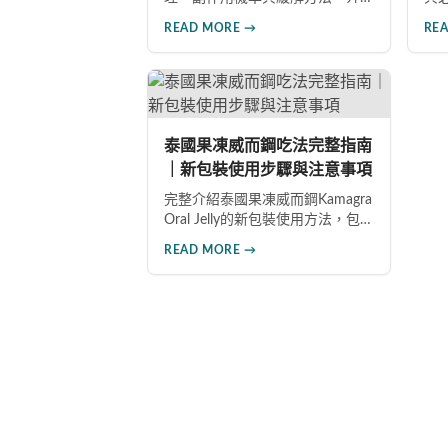
紹三大核心優勢（15分鐘快速起
勃
READ MORE →
RE
效、使用便利、副作用較低），
藥
涵蓋雙效版本與其他ED藥物的詳
飲
細比較，提供安全用藥建議與禁
原
忌族群說明，幫助你做出最有保
最
障的用藥選擇，重拾自信生活。
泰國果凍威而鋼吃法完整指南
｜新包裝使用步驟與注意事項
完整介紹泰國果凍威而鋼Kamagra
Oral Jelly的新包裝使用方法，包
括對折擠入口中的步驟、15-30分
READ MORE →
鐘起效時間、七種水果口味及禁
忌注意事項，幫助男性正確安全
地使用此產品。