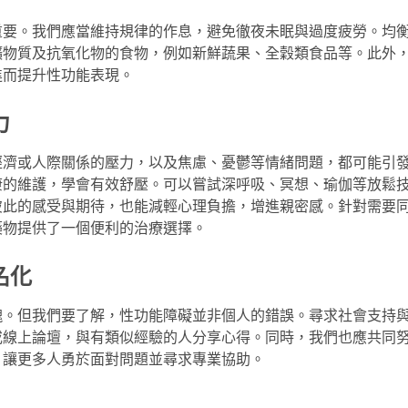
重要。我們應當維持規律的作息，避免徹夜未眠與過度疲勞。均
礦物質及抗氧化物的食物，例如新鮮蔬果、全穀類食品等。此外
進而提升性功能表現。
力
經濟或人際關係的壓力，以及焦慮、憂鬱等情緒問題，都可能引
康的維護，學會有效舒壓。可以嘗試深呼吸、冥想、瑜伽等放鬆
彼此的感受與期待，也能減輕心理負擔，增進親密感。針對需要
藥物
提供了一個便利的治療選擇。
名化
愧。但我們要了解，性功能障礙並非個人的錯誤。尋求社會支持
或線上論壇，與有類似經驗的人分享心得。同時，我們也應共同
，讓更多人勇於面對問題並尋求專業協助。