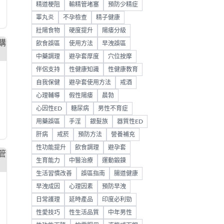
精道梗阻
輸精管堵塞
預防少精症
睪丸炎
不孕檢查
精子健康
壯陽食物
硬度提升
陽痿分級
飲食誤區
使用方法
早洩誤區
中藥調理
避孕套厚度
穴位按摩
伴侶支持
性健康知識
性健康教育
自我保健
避孕套使用方法
戒酒
心理輔導
假性陽痿
晨勃
心因性ED
糖尿病
男性不育症
用藥誤區
手淫
銀髮族
器質性ED
肝病
戒菸
預防方法
營養補充
性功能提升
飲食調理
避孕套
生育能力
中醫治療
運動鍛鍊
生活習慣改善
誤區指南
腸道健康
早洩成因
心理因素
預防早洩
日常護理
延時產品
印度必利勁
性愛技巧
性生活品質
中年男性