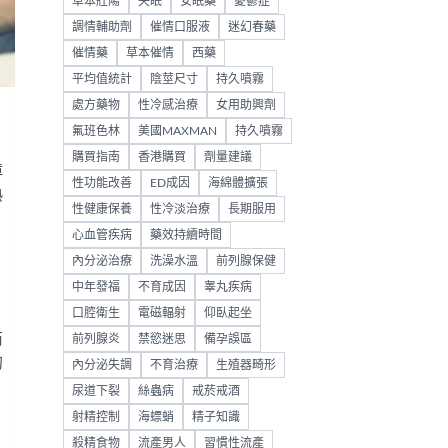
草本壯陽
失眠
安眠藥
憂鬱症
調情輔助劑
催情口服液
迷幻春藥
催情藥
草本催情
西藥
平均值統計
陰莖尺寸
持久噴霧
處方藥物
性冷感治療
女用助興劑
氟班色林
美國MAXMAN
持久噴霧
購買指南
香港購買
劑量建議
障
性功能改善
ED成因
海綿體擴張
熟
性健康保養
性冷淡治療
長期服用
心血管疾病
藥效持續時間
內分泌治療
洗澡水溫
前列腺保健
中年發福
不育成因
睾丸疾病
口腔衛生
電磁輻射
仰臥起坐
商
前列腺炎
禁慾迷思
備孕誤區
的
內分泌失調
不育治療
生殖器畸形
尿道下裂
絲蟲病
戒菸戒酒
射精控制
海螵蛸
精子知識
殺精食物
流產男人
習慣性流產