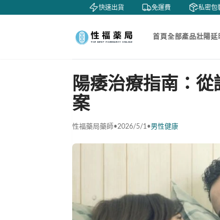
鑒賞
貨到付款
快速出貨
免運費
私密包裝
首頁
全部產品
壯陽延
陽痿治療指南：從
案
性福藥局藥師
•
2026/5/1
•
男性健康