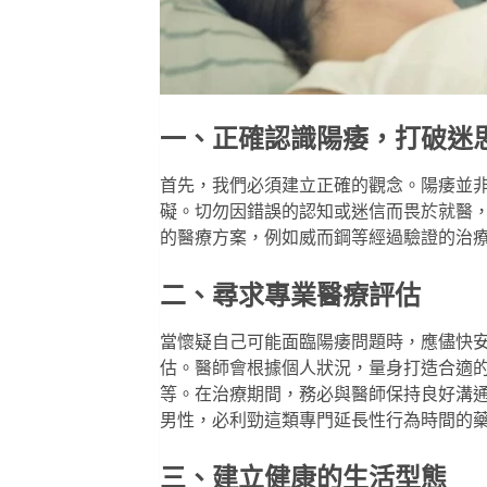
一、正確認識陽痿，打破迷
首先，我們必須建立正確的觀念。陽痿並
礙。切勿因錯誤的認知或迷信而畏於就醫
的醫療方案，例如
威而鋼
等經過驗證的治
二、尋求專業醫療評估
當懷疑自己可能面臨陽痿問題時，應儘快
估。醫師會根據個人狀況，量身打造合適
等。在治療期間，務必與醫師保持良好溝
男性，
必利勁
這類專門延長性行為時間的
三、建立健康的生活型態