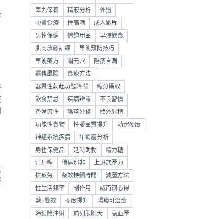
睾丸保養
精液分析
外遇
衡
中醫食療
性高潮
成人影片
，
男性保健
情趣用品
早洩飲食
肌肉放鬆訓練
早洩預防技巧
早洩藥方
關元穴
陽痿自測
遺傳風險
食療方法
發
器質性勃起功能障礙
糖分攝取
技
飲食禁忌
疾病辨識
不良習慣
同
香港男性
陰莖外傷
體外射精
功能性食物
性愛品質提升
勃起硬度
神經系統疾病
年齡層分析
男性保健品
延時助勃
精力糖
汗馬糖
他達那非
上班族壓力
與
抗疲勞
藥效持續時間
減壓方法
努
性生活頻率
副作用
威而钢心得
藍P雙效
硬度提升
陽痿可治癒
海綿體注射
前列腺肥大
高血壓