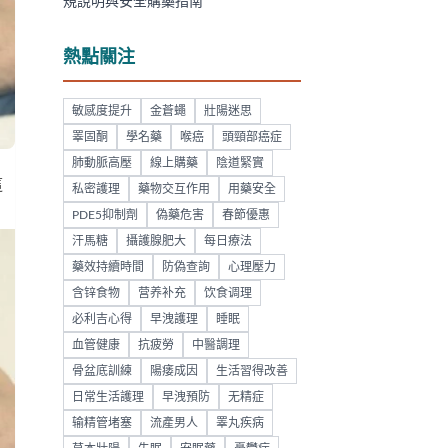
規說明與安全購藥指南
熱點關注
敏感度提升
金蒼蠅
壯陽迷思
睪固酮
學名藥
喉癌
頭頸部癌症
肺動脈高壓
線上購藥
陰道緊實
這
私密護理
藥物交互作用
用藥安全
PDE5抑制劑
偽藥危害
春節優惠
汗馬糖
攝護腺肥大
每日療法
藥效持續時間
防偽查詢
心理壓力
含锌食物
营养补充
饮食调理
必利吉心得
早洩護理
睡眠
血管健康
抗疲勞
中醫調理
骨盆底訓練
陽痿成因
生活習得改善
日常生活護理
早洩預防
无精症
输精管堵塞
流產男人
睪丸疾病