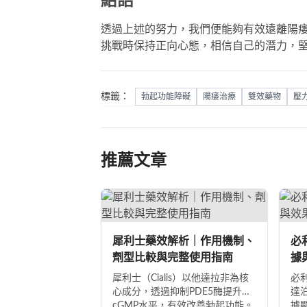
結語
透過上述的努力，我們便能夠有效遠離陽
挑戰時保持正向心態，相信自己的潛力，
標籤：
勃起功能障礙
陽痿治療
雙效藥物
壓
推薦文章
犀利士藥效解析｜作用機制、
必
劑型比較與完整使用指南
據
犀利士（Cialis）以他達拉非為核
必
心成分，透過抑制PDE5酶提升
達
cGMP水平，有效改善勃起功能。
據顯