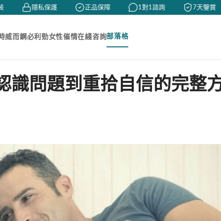
隱私保護
正品保障
1對1諮詢
7天鑒賞
部落格
時
威而鋼
必利勁
女性催情
在綫咨詢
認識問題到重拾自信的完整