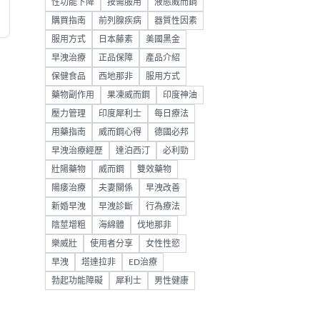
性功能下降
按需服用
液態威而鋼
購買指南
前列腺疾病
器質性因素
服用方式
日本藤素
美國黑金
早洩治療
正品保障
產品介紹
保健食品
西地那非
服用方式
藥物副作用
果凍威而鋼
印度神油
壓力管理
印度犀利士
每日療法
用藥指南
威而鋼心得
德國必邦
早洩治療經歷
達泊西汀
必利勁
壯陽藥物
威而鋼
雙效藥物
陽痿治療
夫妻關係
早洩改善
新婚早洩
早洩診斷
行為療法
陰莖增粗
海綿體
伐地那非
樂威壯
使用者分享
女性性慾
早洩
塔達拉非
ED治療
勃起功能障礙
犀利士
男性健康