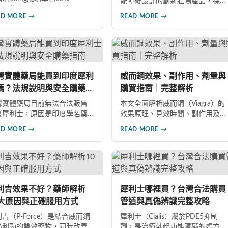
能障礙設計的創新壯陽產品，採
0mg約78%，200mg可達
用先進口溶膜技術，含西地那非
AD MORE →
READ MORE →
8%。本文詳解7大提升藥效建
成分。相較傳統威而鋼，起效更
，包括性刺激配合、劑量調
快（15-30分鐘）、無需配水、隱
、飲食禁忌及真假辨別，助您
私性佳、副作用發生率低。本文
分發揮藥物潛力，重獲自信性
詳解產品特色、雙效版本比較、
活。
四大選購通路及避開假藥的方
法。
灣實體藥局能買到印度犀利
威而鋼效果、副作用、劑量與
嗎？法規說明與安全購藥指
購買指南｜完整解析
灣實體藥局目前無法合法販售
本文全面解析威而鋼（Viagra）的
度犀利士，原因是印度學名藥
效果原理、見效時間、副作用及
未通過TFDA進口審查與臨床核
使用注意事項。涵蓋劑量建議、
AD MORE →
READ MORE →
。本文詳細說明法規限制原
適用族群、購買管道與價格分
，並介紹三種安全可靠的購藥
析，幫助您安全有效地改善勃起
道：官方授權線上藥局、海外
功能障礙。
購服務、品牌官網直購，幫助
費者安心取得正品印度犀利
。
利吉效果不好？藥師解析
犀利士哪裡買？台灣合法購買
0大原因與正確服用方式
管道與真偽辨識完整攻略
吉（P-Force）是結合威而鋼
犀利士（Cialis）屬於PDE5抑制
必利勁的雙效藥物，同時改善
劑，是治療勃起功能障礙的處方