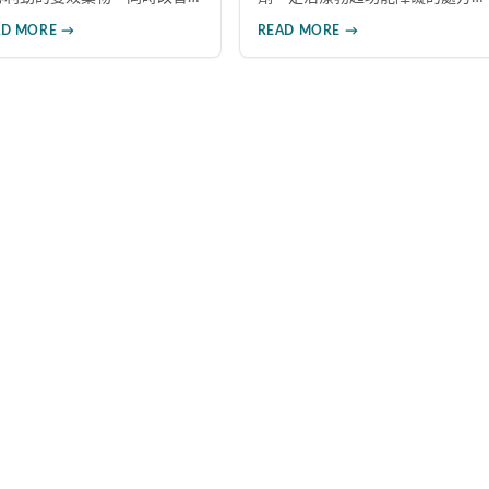
起障礙與早洩問題。本文整理
藥，藥效可持續達36小時。本文
AD MORE →
READ MORE →
師臨床經驗，解析服用時間、
詳解台灣合法購買管道，包括實
食搭配、心理因素等10大常見
體藥局與線上藥局的選擇要點，
因，幫助男性正確用藥、發揮
並提供完整真偽辨識方法，幫助
佳效果，重拾自信。
您避免購買到假冒產品，確保用
藥安全。