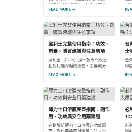
其獨特「雙峰釋放」特性使藥效
10
READ MORE →
RE
可持續36小時，兼具速效20mg與
8
每日錠5mg兩種劑型。文章深入比
議
較各劑型差異，分析臨床數據
整
（晨勃改善83%、成功插入率
充
91%），並提供用藥注意事項，協
生
助男性根據需求選擇最適合的犀
犀利士完整使用指南：功效、
台
利士規格。
劑量、購買建議與注意事項
士
南
犀利士（Cialis）是一款專門改善
台
勃起功能障礙的藥物，主要成分
印
為他達拉非，最大特點是藥效可
尚
READ MORE →
RE
持續36小時，被稱為「週末藥
准
丸」。本文詳細介紹犀利士的適
因
用對象、劑量選擇（5mg、
管
20mg、雙效100mg）、正規購買
代
管道、服用禁忌與常見副作用，
消
幫助您安全用藥。
士
薄力士口溶膜完整指南：副作
必
用、功效與安全用藥建議
1
完整解析薄力士口溶膜的功效原
必利
理、副作用機率與緩解方法。介
與