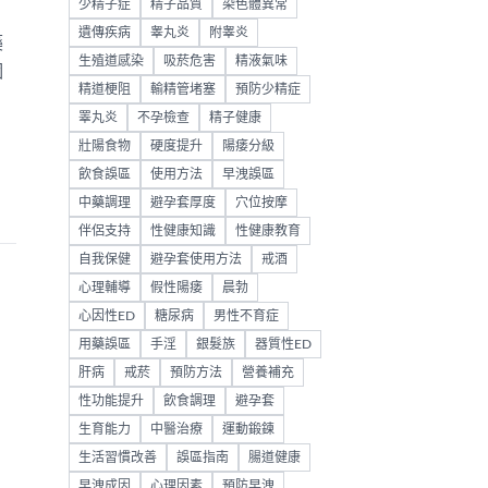
少精子症
精子品質
染色體異常
遺傳疾病
睾丸炎
附睾炎
藥
生殖道感染
吸菸危害
精液氣味
個
精道梗阻
輸精管堵塞
預防少精症
睪丸炎
不孕檢查
精子健康
壯陽食物
硬度提升
陽痿分級
飲食誤區
使用方法
早洩誤區
中藥調理
避孕套厚度
穴位按摩
伴侶支持
性健康知識
性健康教育
自我保健
避孕套使用方法
戒酒
心理輔導
假性陽痿
晨勃
心因性ED
糖尿病
男性不育症
用藥誤區
手淫
銀髮族
器質性ED
肝病
戒菸
預防方法
營養補充
性功能提升
飲食調理
避孕套
生育能力
中醫治療
運動鍛鍊
生活習慣改善
誤區指南
腸道健康
早洩成因
心理因素
預防早洩