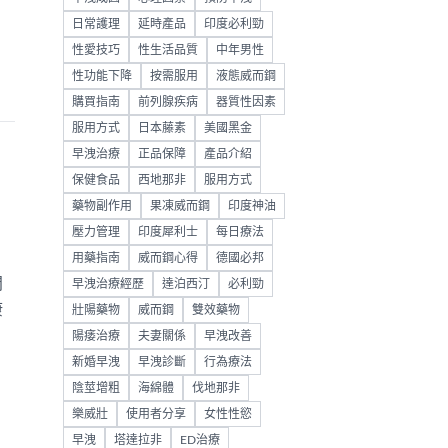
日常護理
延時產品
印度必利勁
性愛技巧
性生活品質
中年男性
性功能下降
按需服用
液態威而鋼
購買指南
前列腺疾病
器質性因素
服用方式
日本藤素
美國黑金
早洩治療
正品保障
產品介紹
保健食品
西地那非
服用方式
藥物副作用
果凍威而鋼
印度神油
壓力管理
印度犀利士
每日療法
用藥指南
威而鋼心得
德國必邦
問
早洩治療經歷
達泊西汀
必利勁
康
壯陽藥物
威而鋼
雙效藥物
陽痿治療
夫妻關係
早洩改善
新婚早洩
早洩診斷
行為療法
陰莖增粗
海綿體
伐地那非
樂威壯
使用者分享
女性性慾
早洩
塔達拉非
ED治療