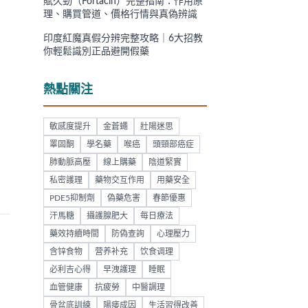
賦久勁（Fortacin）完整指南：作用原
理、購買管道、價格行情與真偽辨識
印度紅魔真假分辨完整攻略｜6大招教
你輕鬆識別正品避開假藥
熱點關注
敏感度提升
金蒼蠅
壯陽迷思
睪固酮
學名藥
喉癌
頭頸部癌症
肺動脈高壓
線上購藥
陰道緊實
私密護理
藥物交互作用
用藥安全
PDE5抑制劑
偽藥危害
春節優惠
汗馬糖
攝護腺肥大
每日療法
藥效持續時間
防偽查詢
心理壓力
含锌食物
营养补充
饮食调理
必利吉心得
早洩護理
睡眠
血管健康
抗疲勞
中醫調理
骨盆底訓練
陽痿成因
生活習得改善