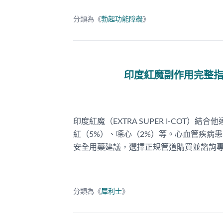
分類為《
勃起功能障礙
》
印度紅魔副作用完整
印度紅魔（EXTRA SUPER I-COT）
紅（5%）、噁心（2%）等。心血管疾病
安全用藥建議，選擇正規管道購買並諮詢
分類為《
犀利士
》