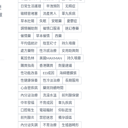
日常生活護理
早洩預防
无精症
便
输精管堵塞
流產男人
睪丸疾病
做
草本壯陽
失眠
安眠藥
憂鬱症
調情輔助劑
催情口服液
迷幻春藥
催情藥
草本催情
西藥
平均值統計
陰莖尺寸
持久噴霧
處方藥物
性冷感治療
女用助興劑
氟班色林
美國MAXMAN
持久噴霧
購買指南
香港購買
劑量建議
性功能改善
ED成因
海綿體擴張
性健康保養
性冷淡治療
長期服用
心血管疾病
藥效持續時間
內分泌治療
洗澡水溫
前列腺保健
中年發福
不育成因
睾丸疾病
口腔衛生
電磁輻射
仰臥起坐
前列腺炎
禁慾迷思
備孕誤區
內分泌失調
不育治療
生殖器畸形