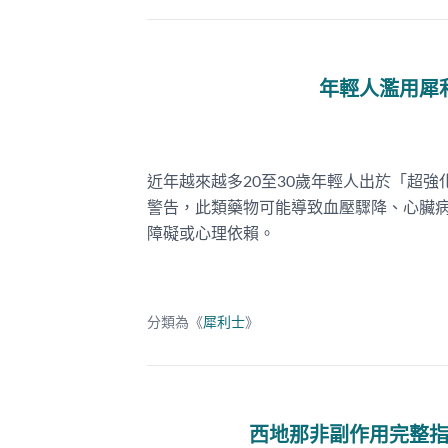
年輕人濫用犀
近年越來越多20至30歲年輕人出於「超
警告，此類藥物可能導致血壓驟降、心臟
障礙或心理依賴。
分類為《
犀利士
》
西地那非副作用完整