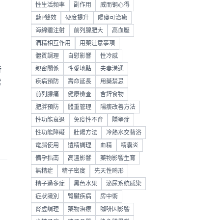
性生活頻率
副作用
威而钢心得
藍P雙效
硬度提升
陽痿可治癒
海綿體注射
前列腺肥大
高血壓
酒精相互作用
用藥注意事項
體質調理
自慰影響
性冷感
持
親密關係
性愛地點
夫妻溝通
常
疾病預防
壽命延長
用藥禁忌
前列腺痛
健康檢查
含鋅食物
肥胖預防
體重管理
陽痿改善方法
性功能衰退
免疫性不育
隱睾症
性功能障礙
壯陽方法
冷熱水交替浴
電腦使用
遺精調理
血精
精囊炎
備孕指南
高溫影響
藥物影響生育
無精症
精子密度
先天性畸形
精子過多症
黑色水果
泌尿系統感染
症狀識別
腎臟疾病
房中術
腎虛調理
藥物治療
咖啡因影響