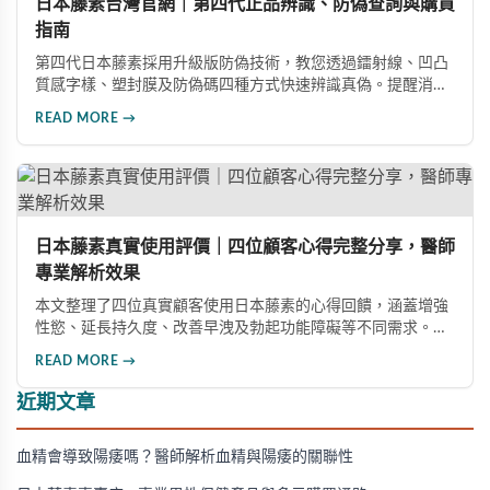
日本藤素台灣官網｜第四代正品辨識、防偽查詢與購買
指南
第四代日本藤素採用升級版防偽技術，教您透過鐳射線、凹凸
質感字樣、塑封膜及防偽碼四種方式快速辨識真偽。提醒消費
者認準官方授權通路，避免購買偽藥危害健康。本指南詳解選
READ MORE →
購要點與線上購買流程。
日本藤素真實使用評價｜四位顧客心得完整分享，醫師
專業解析效果
本文整理了四位真實顧客使用日本藤素的心得回饋，涵蓋增強
性慾、延長持久度、改善早洩及勃起功能障礙等不同需求。多
數使用者給予正面評價，表示效果顯著。醫師也分享專業觀
READ MORE →
點，幫助消費者了解這款產品的實際表現。
近期文章
血精會導致陽痿嗎？醫師解析血精與陽痿的關聯性