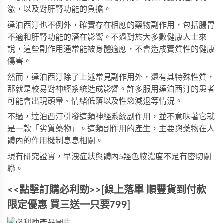
激，以及對肝腎功能的負擔。
達泊西汀
也不例外，確實存在相應的藥物副作用，包括腸胃
不適和肝腎功能的潛在影響。不過對於大多數健康人士來
說，這些副作用通常能被身體適應，不會造成實質性的健康
傷害。
然而，
達泊西汀
除了上述常見副作用外，還有其特殊性質，
那就是較易對神經系統造成影響。許多服用達泊西汀的患者
可能會出現頭暈、情緒低落以及性慾減退等情況。
不過，達泊西汀引發這類神經系統副作用，並不意味著它就
是一款「劣質藥物」。這類副作用的產生，主要與藥物在人
體內的作用機制息息相關。
現有研究證實，早洩症狀與體內5羥色胺濃度不足有密切關
聯。
<<點擊訂購必利勁>>[線上落單 順豐貨到付款
限定優惠 買三送一只要799]