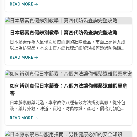
素的販售權，且該產品在台灣尚未取得合法藥品資格。文章同
READ MORE →
時整理了三種正規購買管道，包括代購、實體藥局及網路平
台，並提供完整的防偽辨識方法，幫助消費者避免買到假貨。
日本藤素真假辨別教學｜第四代防偽查詢完整攻略
日本藤素作為人氣僅次於威而鋼的壯陽產品，市面上高達九成
以上為仿冒品。本文由官方總代理詳細解說如何透過防偽碼查
詢、塑封膜包裝、凹凸質感設計、藥錠刻印「homll」字樣及味
READ MORE →
道等五大要點，快速準確辨別日本藤素真偽，確保購買到日本
原裝進口正品。
如何辨別真假日本藤素：八個方法讓你輕鬆遠離假藥危
害
日本藤素假藥泛濫，專家教你八種有效方法辨別真假！從外包
裝、藥片外觀、味道、質地、防偽標識、產地、價格到顏色特
徵，全方位詳細解說。同時分享真實案例，揭示服用假藥導致
READ MORE →
重金屬超標的嚴重危害，幫助消費者安全選購正品。