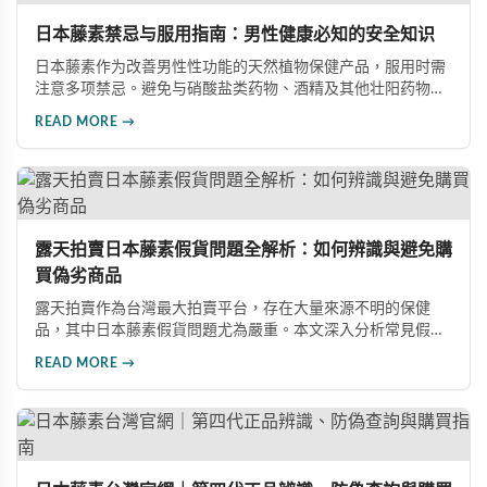
日本藤素禁忌与服用指南：男性健康必知的安全知识
日本藤素作为改善男性性功能的天然植物保健产品，服用时需
注意多项禁忌。避免与硝酸盐类药物、酒精及其他壮阳药物同
服；服药时需用200cc以上温水送服，忌干吞；存放需避光防
READ MORE →
潮，不可放冰箱。服用前应咨询专业医师，遵医嘱控制剂量与
服用频率，注意饮食禁忌。建议配合适度运动、均衡饮食和充
足睡眠等健康生活方式。
露天拍賣日本藤素假貨問題全解析：如何辨識與避免購
買偽劣商品
露天拍賣作為台灣最大拍賣平台，存在大量來源不明的保健
品，其中日本藤素假貨問題尤為嚴重。本文深入分析常見假貨
銷售手法、低價陷阱及不明購買管道的風險，同時提供正確的
READ MORE →
選購管道與真偽辨別方法，幫助消費者遠離購物陷阱，保障自
身權益與健康。