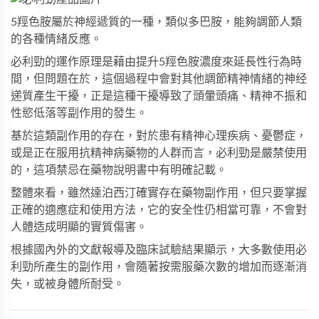
5羥色胺屬於神經遞質的一種，類似多巴胺，能夠調節人類
的各種情緒反應。
必利勁
的運作原理是藉由提升5羥色胺濃度來延長性行為時
間，但問題在於，這個過程中會對其他調節精神情緒的神经
递質產生干擾，正是這種干擾導致了頭暈頭痛、精神不振和
性慾低落等副作用的發生。
基於這類副作用的存在，對於患有精神心理疾病、憂鬱症，
或是正在服用抗精神病藥物的人群而言，
必利勁
是嚴禁使用
的，這項禁忌在藥物說明書中有明確記載。
整體來看，雖然達泊西汀確實存在藥物副作用，但只要掌握
正確的適應症和使用方法，它的安全性仍相當可靠，不會對
人體造成明顯的實質傷害。
根據國內外的文獻報導及臨床試驗結果顯示，大多數使用
必
利勁
所產生的副作用，會隨著按需服藥次數的增加而逐漸消
失，或被身體所耐受。