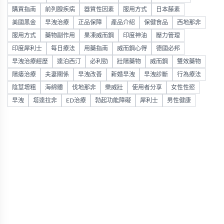
購買指南
前列腺疾病
器質性因素
服用方式
日本藤素
美國黑金
早洩治療
正品保障
產品介紹
保健食品
西地那非
服用方式
藥物副作用
果凍威而鋼
印度神油
壓力管理
印度犀利士
每日療法
用藥指南
威而鋼心得
德國必邦
早洩治療經歷
達泊西汀
必利勁
壯陽藥物
威而鋼
雙效藥物
陽痿治療
夫妻關係
早洩改善
新婚早洩
早洩診斷
行為療法
陰莖增粗
海綿體
伐地那非
樂威壯
使用者分享
女性性慾
早洩
塔達拉非
ED治療
勃起功能障礙
犀利士
男性健康