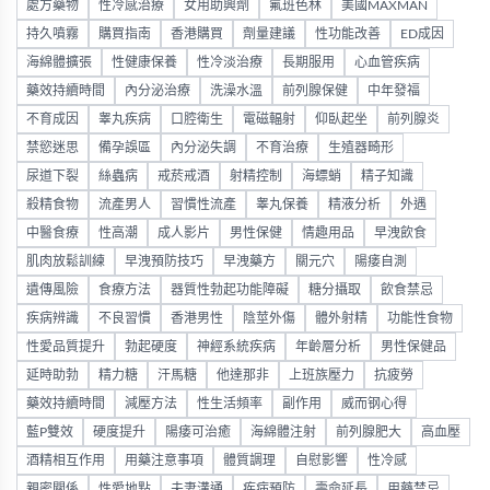
處方藥物
性冷感治療
女用助興劑
氟班色林
美國MAXMAN
持久噴霧
購買指南
香港購買
劑量建議
性功能改善
ED成因
海綿體擴張
性健康保養
性冷淡治療
長期服用
心血管疾病
藥效持續時間
內分泌治療
洗澡水溫
前列腺保健
中年發福
不育成因
睾丸疾病
口腔衛生
電磁輻射
仰臥起坐
前列腺炎
禁慾迷思
備孕誤區
內分泌失調
不育治療
生殖器畸形
尿道下裂
絲蟲病
戒菸戒酒
射精控制
海螵蛸
精子知識
殺精食物
流產男人
習慣性流產
睾丸保養
精液分析
外遇
中醫食療
性高潮
成人影片
男性保健
情趣用品
早洩飲食
肌肉放鬆訓練
早洩預防技巧
早洩藥方
關元穴
陽痿自測
遺傳風險
食療方法
器質性勃起功能障礙
糖分攝取
飲食禁忌
疾病辨識
不良習慣
香港男性
陰莖外傷
體外射精
功能性食物
性愛品質提升
勃起硬度
神經系統疾病
年齡層分析
男性保健品
延時助勃
精力糖
汗馬糖
他達那非
上班族壓力
抗疲勞
藥效持續時間
減壓方法
性生活頻率
副作用
威而钢心得
藍P雙效
硬度提升
陽痿可治癒
海綿體注射
前列腺肥大
高血壓
酒精相互作用
用藥注意事項
體質調理
自慰影響
性冷感
親密關係
性愛地點
夫妻溝通
疾病預防
壽命延長
用藥禁忌