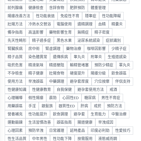
前列腺痛
健康檢查
含鋅食物
肥胖預防
體重管理
陽痿改善方法
性功能衰退
免疫性不育
隱睾症
性功能障礙
壯陽方法
冷熱水交替浴
電腦使用
遺精調理
血精
精囊炎
備孕指南
高溫影響
藥物影響生育
無精症
精子密度
先天性畸形
精子過多症
黑色水果
泌尿系統感染
症狀識別
腎臟疾病
房中術
腎虛調理
藥物治療
咖啡因影響
少精子症
精子品質
染色體異常
遺傳疾病
睾丸炎
附睾炎
生殖道感染
吸菸危害
精液氣味
精道梗阻
輸精管堵塞
預防少精症
睪丸炎
不孕檢查
精子健康
壯陽食物
硬度提升
陽痿分級
飲食誤區
使用方法
早洩誤區
中藥調理
避孕套厚度
穴位按摩
伴侶支持
性健康知識
性健康教育
自我保健
避孕套使用方法
戒酒
心理輔導
假性陽痿
晨勃
心因性ED
糖尿病
男性不育症
用藥誤區
手淫
銀髮族
器質性ED
肝病
戒菸
預防方法
營養補充
性功能提升
飲食調理
避孕套
生育能力
中醫治療
運動鍛鍊
生活習慣改善
誤區指南
腸道健康
早洩成因
心理因素
預防早洩
日常護理
延時產品
印度必利勁
性愛技巧
性生活品質
中年男性
性功能下降
按需服用
液態威而鋼