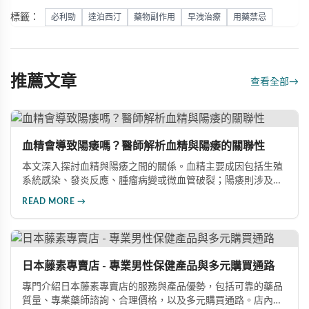
標籤：
必利勁
達泊西汀
藥物副作用
早洩治療
用藥禁忌
推薦文章
查看全部
→
血精會導致陽痿嗎？醫師解析血精與陽痿的關聯性
本文深入探討血精與陽痿之間的關係。血精主要成因包括生殖
系統感染、發炎反應、腫瘤病變或微血管破裂；陽痿則涉及心
理壓力、血管循環障礙、神經系統損傷等因素。兩者發病機制
READ MORE →
並不相同，單純性血精通常不會直接造成勃起障礙，但可能因
心理焦慮引發心因性勃起困難。若血精由前列腺炎或精囊炎引
起，長期發炎確實可能影響性功能，建議積極治療並諮詢專業
醫師。
日本藤素專賣店 - 專業男性保健產品與多元購買通路
專門介紹日本藤素專賣店的服務與產品優勢，包括可靠的藥品
質量、專業藥師諮詢、合理價格，以及多元購買通路。店內提