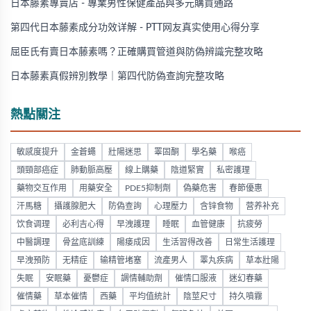
日本藤素專賣店 - 專業男性保健產品與多元購買通路
第四代日本藤素成分功效详解 - PTT网友真实使用心得分享
屈臣氏有賣日本藤素嗎？正確購買管道與防偽辨識完整攻略
日本藤素真假辨別教學｜第四代防偽查詢完整攻略
熱點關注
敏感度提升
金蒼蠅
壯陽迷思
睪固酮
學名藥
喉癌
頭頸部癌症
肺動脈高壓
線上購藥
陰道緊實
私密護理
藥物交互作用
用藥安全
PDE5抑制劑
偽藥危害
春節優惠
汗馬糖
攝護腺肥大
防偽查詢
心理壓力
含锌食物
营养补充
饮食调理
必利吉心得
早洩護理
睡眠
血管健康
抗疲勞
中醫調理
骨盆底訓練
陽痿成因
生活習得改善
日常生活護理
早洩預防
无精症
输精管堵塞
流產男人
睪丸疾病
草本壯陽
失眠
安眠藥
憂鬱症
調情輔助劑
催情口服液
迷幻春藥
催情藥
草本催情
西藥
平均值統計
陰莖尺寸
持久噴霧