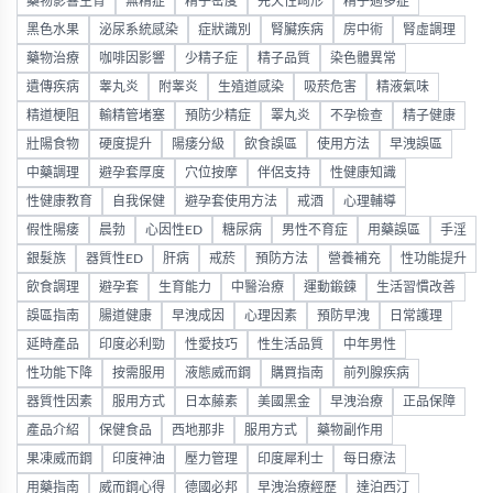
藥物影響生育
無精症
精子密度
先天性畸形
精子過多症
黑色水果
泌尿系統感染
症狀識別
腎臟疾病
房中術
腎虛調理
藥物治療
咖啡因影響
少精子症
精子品質
染色體異常
遺傳疾病
睾丸炎
附睾炎
生殖道感染
吸菸危害
精液氣味
精道梗阻
輸精管堵塞
預防少精症
睪丸炎
不孕檢查
精子健康
壯陽食物
硬度提升
陽痿分級
飲食誤區
使用方法
早洩誤區
中藥調理
避孕套厚度
穴位按摩
伴侶支持
性健康知識
性健康教育
自我保健
避孕套使用方法
戒酒
心理輔導
假性陽痿
晨勃
心因性ED
糖尿病
男性不育症
用藥誤區
手淫
銀髮族
器質性ED
肝病
戒菸
預防方法
營養補充
性功能提升
飲食調理
避孕套
生育能力
中醫治療
運動鍛鍊
生活習慣改善
誤區指南
腸道健康
早洩成因
心理因素
預防早洩
日常護理
延時產品
印度必利勁
性愛技巧
性生活品質
中年男性
性功能下降
按需服用
液態威而鋼
購買指南
前列腺疾病
器質性因素
服用方式
日本藤素
美國黑金
早洩治療
正品保障
產品介紹
保健食品
西地那非
服用方式
藥物副作用
果凍威而鋼
印度神油
壓力管理
印度犀利士
每日療法
用藥指南
威而鋼心得
德國必邦
早洩治療經歷
達泊西汀