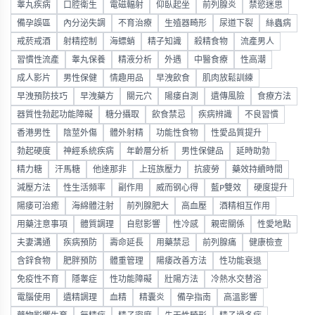
睾丸疾病
口腔衛生
電磁輻射
仰臥起坐
前列腺炎
禁慾迷思
備孕誤區
內分泌失調
不育治療
生殖器畸形
尿道下裂
絲蟲病
戒菸戒酒
射精控制
海螵蛸
精子知識
殺精食物
流產男人
習慣性流產
睾丸保養
精液分析
外遇
中醫食療
性高潮
成人影片
男性保健
情趣用品
早洩飲食
肌肉放鬆訓練
早洩預防技巧
早洩藥方
關元穴
陽痿自測
遺傳風險
食療方法
器質性勃起功能障礙
糖分攝取
飲食禁忌
疾病辨識
不良習慣
香港男性
陰莖外傷
體外射精
功能性食物
性愛品質提升
勃起硬度
神經系統疾病
年齡層分析
男性保健品
延時助勃
精力糖
汗馬糖
他達那非
上班族壓力
抗疲勞
藥效持續時間
減壓方法
性生活頻率
副作用
威而钢心得
藍P雙效
硬度提升
陽痿可治癒
海綿體注射
前列腺肥大
高血壓
酒精相互作用
用藥注意事項
體質調理
自慰影響
性冷感
親密關係
性愛地點
夫妻溝通
疾病預防
壽命延長
用藥禁忌
前列腺痛
健康檢查
含鋅食物
肥胖預防
體重管理
陽痿改善方法
性功能衰退
免疫性不育
隱睾症
性功能障礙
壯陽方法
冷熱水交替浴
電腦使用
遺精調理
血精
精囊炎
備孕指南
高溫影響