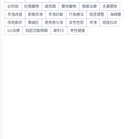
必利勁
壯陽藥物
威而鋼
雙效藥物
陽痿治療
夫妻關係
早洩改善
新婚早洩
早洩診斷
行為療法
陰莖增粗
海綿體
伐地那非
樂威壯
使用者分享
女性性慾
早洩
塔達拉非
ED治療
勃起功能障礙
犀利士
男性健康