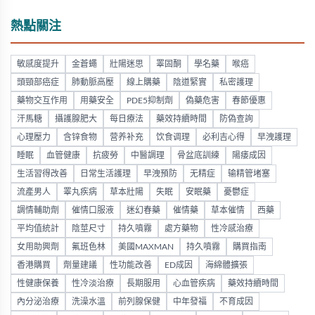
熱點關注
敏感度提升
金蒼蠅
壯陽迷思
睪固酮
學名藥
喉癌
頭頸部癌症
肺動脈高壓
線上購藥
陰道緊實
私密護理
藥物交互作用
用藥安全
PDE5抑制劑
偽藥危害
春節優惠
汗馬糖
攝護腺肥大
每日療法
藥效持續時間
防偽查詢
心理壓力
含锌食物
营养补充
饮食调理
必利吉心得
早洩護理
睡眠
血管健康
抗疲勞
中醫調理
骨盆底訓練
陽痿成因
生活習得改善
日常生活護理
早洩預防
无精症
输精管堵塞
流產男人
睪丸疾病
草本壯陽
失眠
安眠藥
憂鬱症
調情輔助劑
催情口服液
迷幻春藥
催情藥
草本催情
西藥
平均值統計
陰莖尺寸
持久噴霧
處方藥物
性冷感治療
女用助興劑
氟班色林
美國MAXMAN
持久噴霧
購買指南
香港購買
劑量建議
性功能改善
ED成因
海綿體擴張
性健康保養
性冷淡治療
長期服用
心血管疾病
藥效持續時間
內分泌治療
洗澡水溫
前列腺保健
中年發福
不育成因