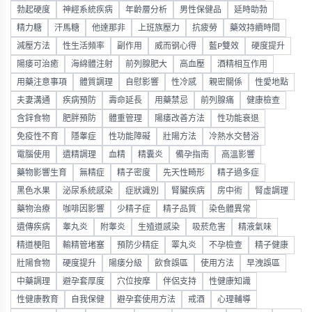
勃起硬度
神經系統疾病
年齡層分析
男性保健品
延時助勃
精力糖
汗馬糖
他達那非
上班族壓力
抗疲勞
藥效持續時間
減壓方法
性生活頻率
副作用
威而钢心得
藍P雙效
硬度提升
陽痿可治癒
海綿體注射
前列腺肥大
高血壓
酒精相互作用
用藥注意事項
體質調理
自慰影響
性冷感
親密關係
性愛地點
夫妻溝通
疾病預防
壽命延長
用藥禁忌
前列腺痛
健康檢查
含鋅食物
肥胖預防
體重管理
陽痿改善方法
性功能衰退
免疫性不育
隱睾症
性功能障礙
壯陽方法
冷熱水交替浴
電腦使用
遺精調理
血精
精囊炎
備孕指南
高溫影響
藥物影響生育
無精症
精子密度
先天性畸形
精子過多症
黑色水果
泌尿系統感染
症狀識別
腎臟疾病
房中術
腎虛調理
藥物治療
咖啡因影響
少精子症
精子品質
染色體異常
遺傳疾病
睾丸炎
附睾炎
生殖道感染
吸菸危害
精液氣味
精道梗阻
輸精管堵塞
預防少精症
睪丸炎
不孕檢查
精子健康
壯陽食物
硬度提升
陽痿分級
飲食誤區
使用方法
早洩誤區
中藥調理
避孕套厚度
穴位按摩
伴侶支持
性健康知識
性健康教育
自我保健
避孕套使用方法
戒酒
心理輔導