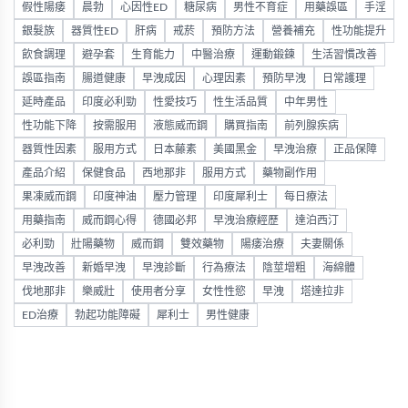
假性陽痿
晨勃
心因性ED
糖尿病
男性不育症
用藥誤區
手淫
銀髮族
器質性ED
肝病
戒菸
預防方法
營養補充
性功能提升
飲食調理
避孕套
生育能力
中醫治療
運動鍛鍊
生活習慣改善
誤區指南
腸道健康
早洩成因
心理因素
預防早洩
日常護理
延時產品
印度必利勁
性愛技巧
性生活品質
中年男性
性功能下降
按需服用
液態威而鋼
購買指南
前列腺疾病
器質性因素
服用方式
日本藤素
美國黑金
早洩治療
正品保障
產品介紹
保健食品
西地那非
服用方式
藥物副作用
果凍威而鋼
印度神油
壓力管理
印度犀利士
每日療法
用藥指南
威而鋼心得
德國必邦
早洩治療經歷
達泊西汀
必利勁
壯陽藥物
威而鋼
雙效藥物
陽痿治療
夫妻關係
早洩改善
新婚早洩
早洩診斷
行為療法
陰莖增粗
海綿體
伐地那非
樂威壯
使用者分享
女性性慾
早洩
塔達拉非
ED治療
勃起功能障礙
犀利士
男性健康