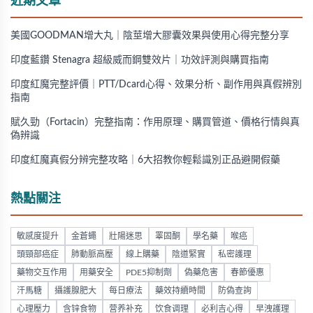
近期文章
美國GOODMAN增大丸｜陰莖增大膠囊效果與使用心得完整分享
印度藍鑽 Stenagra 超級威而鋼雙效片｜功效評測與購買指南
印度紅魔完整評價｜PTT/Dcard心得、效果分析、副作用與真假辨別
指南
賦久勁（Fortacin）完整指南：作用原理、購買管道、價格行情與真
偽辨識
印度紅魔真假分辨完整攻略｜6大招教你輕鬆識別正品避開假藥
熱點關注
敏感度提升
金蒼蠅
壯陽迷思
睪固酮
學名藥
喉癌
頭頸部癌症
肺動脈高壓
線上購藥
陰道緊實
私密護理
藥物交互作用
用藥安全
PDE5抑制劑
偽藥危害
春節優惠
汗馬糖
攝護腺肥大
每日療法
藥效持續時間
防偽查詢
心理壓力
含锌食物
营养补充
饮食调理
必利吉心得
早洩護理