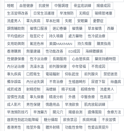
睡眠
血管健康
抗疲勞
中醫調理
骨盆底訓練
陽痿成因
生活習得改善
日常生活護理
早洩預防
无精症
输精管堵塞
流產男人
睪丸疾病
草本壯陽
失眠
安眠藥
憂鬱症
調情輔助劑
催情口服液
迷幻春藥
催情藥
草本催情
西藥
平均值統計
陰莖尺寸
持久噴霧
處方藥物
性冷感治療
女用助興劑
氟班色林
美國MAXMAN
持久噴霧
購買指南
香港購買
劑量建議
性功能改善
ED成因
海綿體擴張
性健康保養
性冷淡治療
長期服用
心血管疾病
藥效持續時間
內分泌治療
洗澡水溫
前列腺保健
中年發福
不育成因
睾丸疾病
口腔衛生
電磁輻射
仰臥起坐
前列腺炎
禁慾迷思
備孕誤區
內分泌失調
不育治療
生殖器畸形
尿道下裂
絲蟲病
戒菸戒酒
射精控制
海螵蛸
精子知識
殺精食物
流產男人
習慣性流產
睾丸保養
精液分析
外遇
中醫食療
性高潮
成人影片
男性保健
情趣用品
早洩飲食
肌肉放鬆訓練
早洩預防技巧
早洩藥方
關元穴
陽痿自測
遺傳風險
食療方法
器質性勃起功能障礙
糖分攝取
飲食禁忌
疾病辨識
不良習慣
香港男性
陰莖外傷
體外射精
功能性食物
性愛品質提升