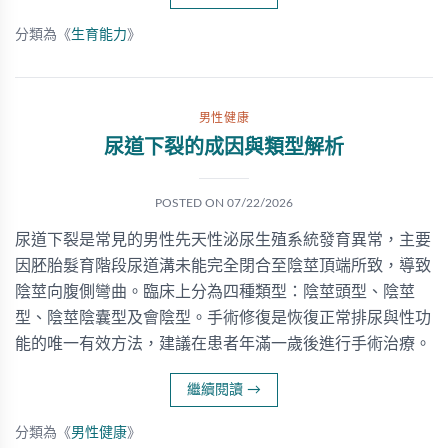
分類為《
生育能力
》
男性健康
尿道下裂的成因與類型解析
POSTED ON
07/22/2026
尿道下裂是常見的男性先天性泌尿生殖系統發育異常，主要
因胚胎髮育階段尿道溝未能完全閉合至陰莖頂端所致，導致
陰莖向腹側彎曲。臨床上分為四種類型：陰莖頭型、陰莖
型、陰莖陰囊型及會陰型。手術修復是恢復正常排尿與性功
能的唯一有效方法，建議在患者年滿一歲後進行手術治療。
繼續閱讀
→
分類為《
男性健康
》